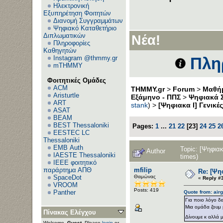
Ηλεκτρονική
Εξυπηρέτηση Φοιτητών
Διανομή Συγγραμμάτων
Ψηφιακό Καταθετήριο
Διπλωματικών
Νέα!
Πληροφορίες
Καθηγητών
Instagram @thmmy.gr
Πλη
mTHMMY
Φοιτητικές Ομάδες
ACM
THMMY.gr
>
Forum
>
Μαθήμ
Aristurtle
Εξάμηνο - ΠΠΣ
>
Ψηφιακά Σ
ART
stank
) >
[Ψηφιακα Ι] Γενικέ
ASAT
BEAM
BEST Thessaloniki
Pages:
1
...
21
22
[
23
]
24
25
2
EESTEC LC
Thessaloniki
EΜΒ Auth
Topic: [Ψηφια
Author
IAESTE Thessaloniki
times)
IEEE φοιτητικό
mfilip
παράρτημα ΑΠΘ
Re: [Ψη
Θαμώνας
SpaceDot
«
Reply #
VROOM
Posts: 419
Panther
Quote from: air
Για ποιο λόγο δ
Μια ομάδα ζουμ 
Πίνακας Ελέγχου
Δίνουμε κ αλλά
Welcome,
Guest
. Please
login
or