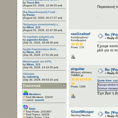
by
Tasos Bot
[August 02, 2026, 12:49:25 pm]
Παρασκευή τ
[Εφ.Θερμοδυναμική] Γενικέ...
.
by
Ponan
[August 02, 2026, 00:17:27 am]
Πρόγραμμα επαναληπτικής ε...
by
Nikos_313
[August 01, 2026, 22:47:39 pm]
vasilizaitsef
Re: [Ψη
Τα παράσιτα ανάμεσά μας
Καταξιωμένος/
«
Reply #
by
χηρουλα Αλεξίου
Καταξιωμένη
[July 31, 2026, 18:49:30 pm]
Εχουμε κανένα
Posts: 176
Αρχείο Ανακοινώσεων [Arch...
μέιλ για το π
by
Nikos_313
[July 30, 2026, 17:01:28 pm]
Μεταπτυχιακό στο EPFL
by
Nikos_313
[July 30, 2026, 14:24:35 pm]
airguitar
Re: [Ψη
Μόνιμος κάτοικος
«
Reply #
Οδύσσεια
ΤΗΜΜΥ.gr
by
mdimitrig
[July 30, 2026, 09:53:33 am]
Quote from: vasi
Εχουμε κανένα ένα
Στατιστικά
Posts: 1396
δώσουν προφορικά
Έχει βγει η 
Members
Total Members: 10415
Latest:
anasim
Stats
SilentWhisper
Total Posts: 1431807
Re: [Ψη
Total Topics: 32029
Νεούλης/Νεούλα
«
Reply #
Online Today: 1114