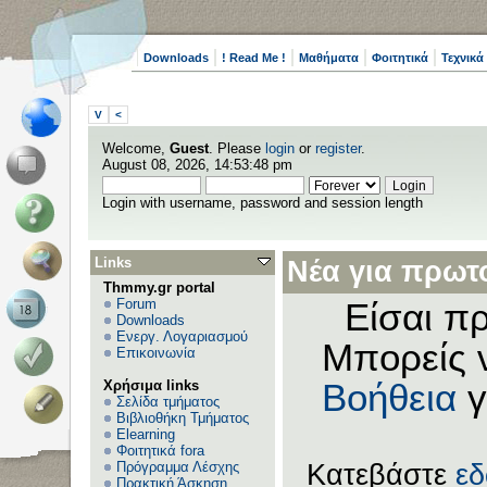
Downloads
! Read Me !
Μαθήματα
Φοιτητικά
Τεχνικά
V
<
Welcome,
Guest
. Please
login
or
register
.
August 08, 2026, 14:53:48 pm
Login with username, password and session length
Links
Νέα για πρωτο
Thmmy.gr portal
Forum
Είσαι πρ
Downloads
Ενεργ. Λογαριασμού
Μπορείς 
Επικοινωνία
Χρήσιμα links
Βοήθεια
γ
Σελίδα τμήματος
Βιβλιοθήκη Τμήματος
Elearning
Φοιτητικά fora
Πρόγραμμα Λέσχης
Κατεβάστε
ε
Πρακτική Άσκηση