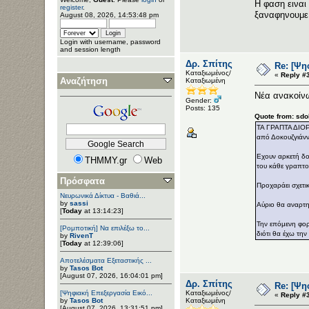
Η φαση ειναι
register
.
ξαναφηνουμε,
August 08, 2026, 14:53:48 pm
Login with username, password
and session length
Δρ. Σπίτης
Re: [Ψη
Καταξιωμένος/
«
Reply #
Αναζήτηση
Καταξιωμένη
Νέα ανακοίνω
Gender:
Posts: 135
Quote from: sdo
ΤΑ ΓΡΑΠΤΑ ΔΙ
από Δοκουζγιάνν
Εχουν αρκετή δο
THMMY.gr
Web
του κάθε γραπτο
Πρόσφατα
Προχαράει σχετι
Νευρωνικά Δίκτυα - Βαθιά...
by
sassi
Αύριο θα αναρτη
[
Today
at 13:14:23]
Την επόμενη φορ
[Ρομποτική] Να επιλέξω το...
διότι θα έχω την
by
RivenT
[
Today
at 12:39:06]
Αποτελέσματα Εξεταστικής ...
by
Tasos Bot
[August 07, 2026, 16:04:01 pm]
Δρ. Σπίτης
Re: [Ψη
[Ψηφιακή Επεξεργασία Εικό...
Καταξιωμένος/
«
Reply #
by
Tasos Bot
Καταξιωμένη
[August 07, 2026, 13:31:51 pm]