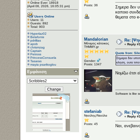
Online Ever: 18918
Posts: 36
(April 06, 2026, 16:05:31 pm)
Σημερα δεν υ
καποιο συνδε
Users Online
θεματα στο e-
Users: 11
Guests: 892
Total: 903
Hyperlaz02
Belafonte
Mandalorian
Re: [Ψη
pdrillias
Μόνιμος κάτοικος
apob
«
Reply #
ΤΗΜΜΥ.gr
chrismzag
Captain
Quote from: Sil
Petross
PrincessConsuela
Σημερα δεν υποτ
Gender:
Tasaras
κληση, ουτε τιπο
Posts: 1347
mayia psarikoglou
Εμφάνιση
Νομίζω έτσι ε
Software is like 
stefaniab
Re: [Ψη
Νεούλης/Νεούλα
«
Reply #
Posts: 45
Ναι, ανεβαινο