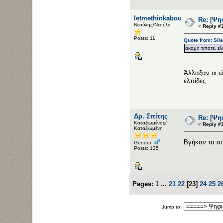
letmethinkaboutit
Re: [Ψη
Νεούλης/Νεούλα
«
Reply #
Posts: 11
Quote from: Sil
ακομη τιποτε. ελ
Άλλαξαν οι 
ελπίδες
Δρ. Σπίτης
Re: [Ψη
Καταξιωμένος/
«
Reply #
Καταξιωμένη
Βγήκαν τα απ
Gender:
Posts: 135
Pages:
1
...
21
22
[
23
]
24
25
2
Jump to: