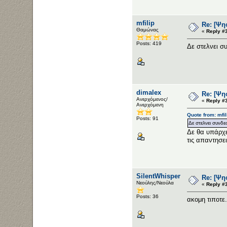
mfilip
Re: [Ψη
Θαμώνας
«
Reply #
Posts: 419
Δε στελνει 
dimalex
Re: [Ψη
Ανερχόμενος/
«
Reply #
Ανερχόμενη
Quote from: mfil
Posts: 91
Δε στελνει συνδ
Δε θα υπάρχει
τις απαντησει
SilentWhisper
Re: [Ψη
Νεούλης/Νεούλα
«
Reply #
Posts: 36
ακομη τιποτε.