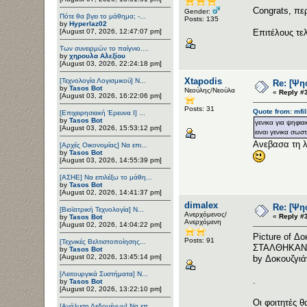
Congrats, πε
Gender:
Πότε θα βγει το μάθημα; -...
Posts: 135
by
Hyperlaz02
[August 07, 2026, 12:47:07 pm]
Επιτέλους τε
Των συνειρμών το παίγνιο....
by
χηρουλα Αλεξίου
[August 03, 2026, 22:24:18 pm]
Xtapodis
[Τεχνολογία Λογισμικού] Ν...
Re: [Ψη
by
Tasos Bot
Νεούλης/Νεούλα
«
Reply #
[August 03, 2026, 16:22:06 pm]
Posts: 31
Quote from: mfi
[Επιχειρησιακή Έρευνα Ι] ...
by
Tasos Bot
γενικα για ψηφια
[August 03, 2026, 15:53:12 pm]
ειναι γενικα σωστ
Ανεβασα τη λ
[Αρχές Οικονομίας] Να επι...
by
Tasos Bot
[August 03, 2026, 14:55:39 pm]
[ΑΣΗΕ] Να επιλέξω το μάθη...
by
Tasos Bot
[August 02, 2026, 14:41:37 pm]
dimalex
Re: [Ψη
[Βιοϊατρική Τεχνολογία] Ν...
Ανερχόμενος/
«
Reply #
by
Tasos Bot
Ανερχόμενη
[August 02, 2026, 14:04:22 pm]
Picture of Δ
Posts: 91
[Τεχνικές Βελτιστοποίησης...
ΣΤΑΛΘΗΚΑΝ 
by
Tasos Bot
[August 02, 2026, 13:45:14 pm]
by Δοκουζγιά
[Λειτουργικά Συστήματα] Ν...
.
by
Tasos Bot
[August 02, 2026, 13:22:10 pm]
Οι φοιτητές θ
[Ανάλυση Δεδομένων] Να επ...