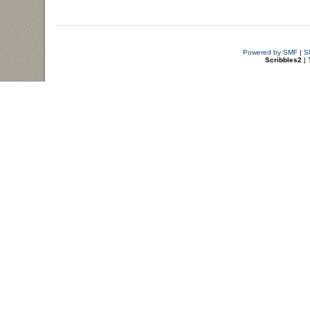
Powered by SMF
|
S
Scribbles2
| 