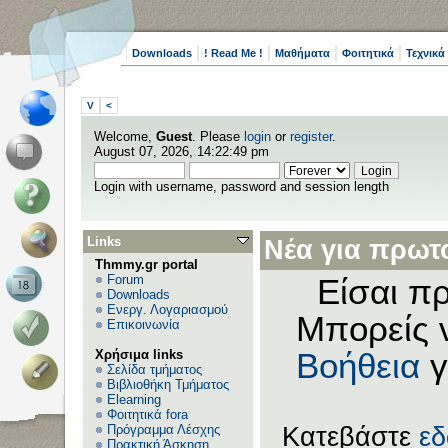
Downloads
! Read Me !
Μαθήματα
Φοιτητικά
Τεχνικά
V
<
Welcome,
Guest
. Please
login
or
register
.
August 07, 2026, 14:22:49 pm
Login with username, password and session length
Links
Νέα για πρωτο
Thmmy.gr portal
Forum
Είσαι πρ
Downloads
Ενεργ. Λογαριασμού
Μπορείς 
Επικοινωνία
Χρήσιμα links
Βοήθεια
γ
Σελίδα τμήματος
Βιβλιοθήκη Τμήματος
Elearning
Φοιτητικά fora
Πρόγραμμα Λέσχης
Κατεβάστε
ε
Πρακτική Άσκηση