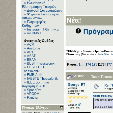
Ηλεκτρονική
Εξυπηρέτηση Φοιτητών
Διανομή Συγγραμμάτων
Ψηφιακό Καταθετήριο
Διπλωματικών
Νέα!
Πληροφορίες
Καθηγητών
Instagram @thmmy.gr
Πρόγραμ
mTHMMY
Φοιτητικές Ομάδες
ACM
Aristurtle
THMMY.gr
>
Forum
>
Τμήμα-Πανεπι
ART
Εξάσκηση
(Moderators:
PolarBear
,
t
ASAT
BEAM
BEST Thessaloniki
Pages:
1
...
174
175
[
176
]
177
EESTEC LC
Thessaloniki
EΜΒ Auth
Author
Topic: Πρακτ
IAESTE Thessaloniki
IEEE φοιτητικό
George_RT
Re: 
παράρτημα ΑΠΘ
Veteran
«
Repl
SpaceDot
Εθισμένος στο
VROOM
ΤΗΜΜΥ.gr
Quote from: Maj
Panther
Η πρακτική άσκη
Gender:
καλα όχι ότι έχει
Πίνακας Ελέγχου
Posts: 862
Welcome,
Guest
. Please
login
or