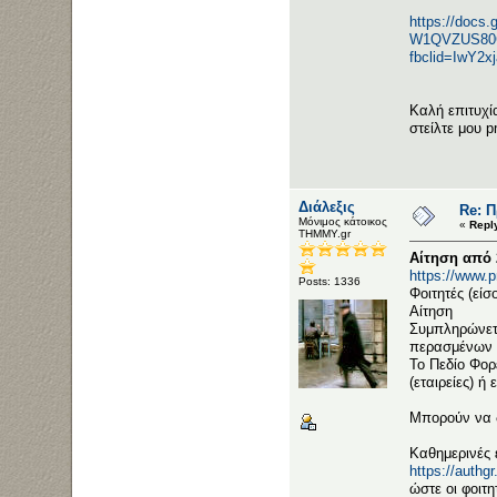
https://doc
W1QVZUS80G
fbclid=IwY
Καλή επιτυχί
στείλτε μου p
Διάλεξις
Re: 
Μόνιμος κάτοικος
«
Repl
ΤΗΜΜΥ.gr
Αίτηση από 
https://www.pr
Posts: 1336
Φοιτητές (είσ
Αίτηση
Συμπληρώνετε
περασμένων 
Το Πεδίο Φορ
(εταιρείες) ή
Μπορούν να δ
Καθημερινές 
https://auth
ώστε οι φοιτ