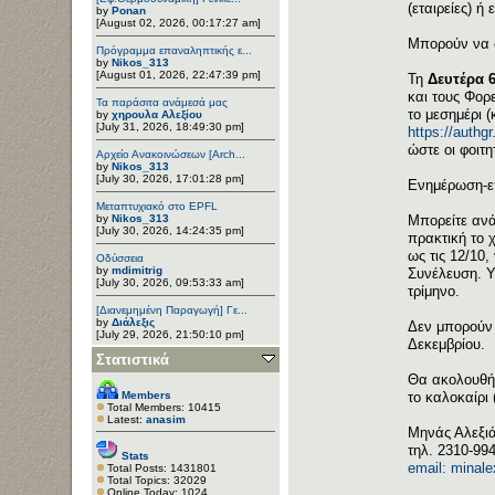
(εταιρείες) ή
by
Ponan
[August 02, 2026, 00:17:27 am]
Μπορούν να δ
Πρόγραμμα επαναληπτικής ε...
by
Nikos_313
[August 01, 2026, 22:47:39 pm]
Τη
Δευτέρα 6
και τους Φορ
Τα παράσιτα ανάμεσά μας
το μεσημέρι 
by
χηρουλα Αλεξίου
[July 31, 2026, 18:49:30 pm]
https://auth
ώστε οι φοιτ
Αρχείο Ανακοινώσεων [Arch...
by
Nikos_313
[July 30, 2026, 17:01:28 pm]
Ενημέρωση-επ
Μεταπτυχιακό στο EPFL
by
Nikos_313
Μπορείτε ανά
[July 30, 2026, 14:24:35 pm]
πρακτική το
ως τις 12/10,
Οδύσσεια
by
mdimitrig
Συνέλευση. 
[July 30, 2026, 09:53:33 am]
τρίμηνο.
[Διανεμημένη Παραγωγή] Γε...
by
Διάλεξις
Δεν μπορούν 
[July 29, 2026, 21:50:10 pm]
Δεκεμβρίου.
Στατιστικά
Θα ακολουθήσ
Members
το καλοκαίρι 
Total Members: 10415
Latest:
anasim
Μηνάς Αλεξι
τηλ. 2310-99
Stats
email: minal
Total Posts: 1431801
Total Topics: 32029
Online Today: 1024