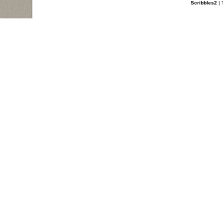
Scribbles2
| 