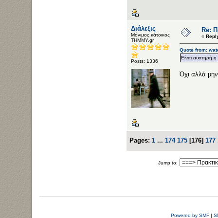
Διάλεξις
Re: 
Μόνιμος κάτοικος
«
Repl
ΤΗΜΜΥ.gr
Quote from: wat
Είναι αυστηρή η
Posts: 1336
Όχι αλλά μην 
Pages:
1
...
174
175
[
176
]
177
Jump to:
Powered by SMF
|
S