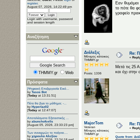
Εαν θυμάμαι 
register
.
August 07, 2026, 14:22:49 pm
το πότε θα φ
γραφείο πρακ
Login with username, password
and session length
Αναζήτηση
Διάλεξις
Re: 
Μόνιμος κάτοικος
«
Repl
ΤΗΜΜΥ.gr
Μετά τις 25 
και όχι στην
THMMY.gr
Web
Posts: 1336
Πρόσφατα
[Ψηφιακή Επεξεργασία Εικό...
by
Tasos Bot
[
Today
at 13:31:51]
Πότε θα βγει το μάθημα; -...
by
Hyperlaz02
[
Today
at 12:47:07]
Αποτελέσματα Εξεταστικής ...
by
abunchofcells
MajorTom
Re: 
[August 05, 2026, 23:33:23 pm]
Veteran
«
Repl
Μόνιμος κάτοικος
Των συνειρμών το παίγνιο....
ΤΗΜΜΥ.gr
by
χηρουλα Αλεξίου
Quote from: Διά
[August 03, 2026, 22:24:18 pm]