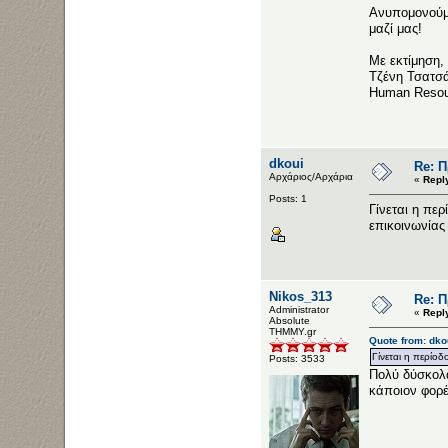
Ανυπομονούμε
μαζί μας!
Με εκτίμηση,
Τζένη Τσατσ
Human Resou
dkoui
Re: 
Αρχάριος/Αρχάρια
«
Repl
Posts: 1
Γίνεται η περ
επικοινωνίας
Nikos_313
Re: 
Administrator
«
Repl
Αbsolute
ΤΗΜΜΥ.gr
Quote from: dko
Γίνεται η περίοδ
Posts: 3533
Πολύ δύσκολα
κάποιον φορέ