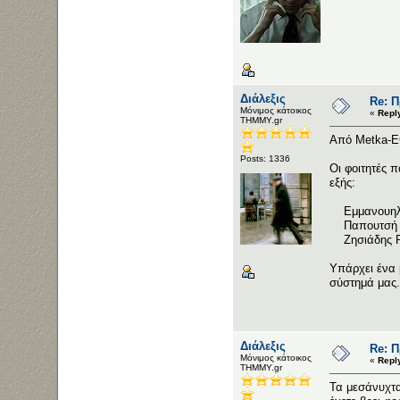
Διάλεξις
Re: 
Μόνιμος κάτοικος
«
Repl
ΤΗΜΜΥ.gr
Από Metka-
Posts: 1336
Οι φοιτητές 
εξής:
Εμμανουηλίδ
Παπουτσή 
Ζησιάδης Ρ
Υπάρχει ένα 
σύστημά μας.
Διάλεξις
Re: 
Μόνιμος κάτοικος
«
Repl
ΤΗΜΜΥ.gr
Τα μεσάνυχτα