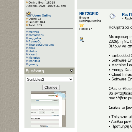
Online Ever: 18918
(April 06, 2026, 16:05:31 pm)
NET2GRID
Re: 
Users Online
Εταιρία
«
Repl
Users: 15
Νεούλης/Νεούλα
Guests: 844
Total: 859
Καλησπέρα σε
Posts: 17
mgrivab
samamidou
Με αφορμή τη
vaggelisx
2026), η NET
PetrosCc
ThanosKoutsoump
θέλουν να α
abiki
filkilkis
Xxanth
• Embedded 
Meletios
• Software En
Manifold
geoarg
• Machine Le
sotirispo2
• Energy Dat
Εμφάνιση
chrismzag
• Cloud Infra
• Software En
Όλες οι θέσε
θα ενταχθείτ
αναλάβετε pr
Στείλτε το β
• Τρέχοντα μ
• Αριθμό μαθ
• Προτίμηση 