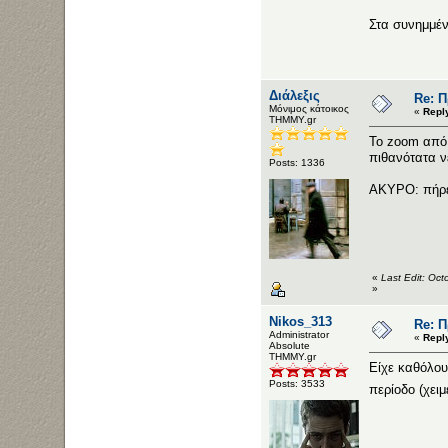
Στα συνημμέν
Διάλεξις
Re: 
Μόνιμος κάτοικος
«
Repl
ΤΗΜΜΥ.gr
To zoom από 
πιθανότατα ν
Posts: 1336
ΑΚΥΡΟ: πήρε 
«
Last Edit: Oct
»
Nikos_313
Re: 
Administrator
«
Repl
Αbsolute
ΤΗΜΜΥ.gr
Είχε καθόλου
Posts: 3533
περίοδο (χειμ