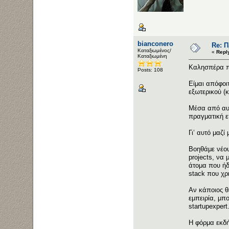
bianconero
Re: 
Καταξιωμένος/
«
Repl
Καταξιωμένη
Καλησπέρα π
Posts: 108
Είμαι απόφοι
εξωτερικού (
Μέσα από αυτ
πραγματική ε
Γι’ αυτό μαζί
Βοηθάμε νέου
projects, να
άτομα που ήδ
stack που χρ
Αν κάποιος θ
εμπειρία, μπ
startupexpert.
H φόρμα εκδ