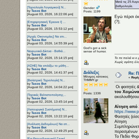
Μετά τις 25 Αυγ
βαθμολογία.
[Τεχνολογία Λογισμικού] Ν...
Gender:
by
Tasos Bot
Posts: 1199
[August 03, 2026, 16:22:06 pm]
Εγώ πέρσι έκ
(?);
[Επιχειρησιακή Έρευνα Ι] ...
by
Tasos Bot
[August 03, 2026, 15:53:12 pm]
[Αρχές Οικονομίας] Να επι...
by
Tasos Bot
[August 03, 2026, 14:55:39 pm]
God's got a sick
Νευρωνικά Δίκτυα - Βαθιά...
sense of humor.
by
Tasos Bot
[August 02, 2026, 15:14:15 pm]
Το πε παλιά κι 
Χωρίς αγάπη όλου
[ΑΣΗΕ] Να επιλέξω το μάθη...
by
Tasos Bot
Διάλεξις
[August 02, 2026, 14:41:37 pm]
Re: 
Μόνιμος κάτοικος
«
Repl
ΤΗΜΜΥ.gr
[Βιοϊατρική Τεχνολογία] Ν...
by
Tasos Bot
Οι φοιτητές 
[August 02, 2026, 14:04:22 pm]
του Χειμώνα
Posts: 1336
[Τεχνικές Βελτιστοποίησης...
ακολουθήσου
by
Tasos Bot
[August 02, 2026, 13:45:14 pm]
Αίτηση από 
[Λειτουργικά Συστήματα] Ν...
https://www.pr
by
Tasos Bot
Φοιτητές (είσ
[August 02, 2026, 13:22:10 pm]
Αίτηση
[Ανάλυση Δεδομένων] Να επ...
Συμπληρώνετε
by
Tasos Bot
[August 02, 2026, 12:49:25 pm]
περασμένων 
Το Πεδίο Φορ
[Εφ.Θερμοδυναμική] Γενικέ...