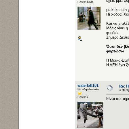
έχετε βρει φο
Posts: 1336
praktiki.auth
Περίοδος: Χε
Και να επιλέξ
Μόλις γίνει η
φορέας.
Σήμερα Δευτ
Όσοι δεν βλ
φορτώσω
Η Μετκα-EGN 
Η ΔΕΗ έχει ξ
waterfall101
Re: 
Νεούλης/Νεούλα
«
Repl
Posts: 7
Είναι αυστηρ