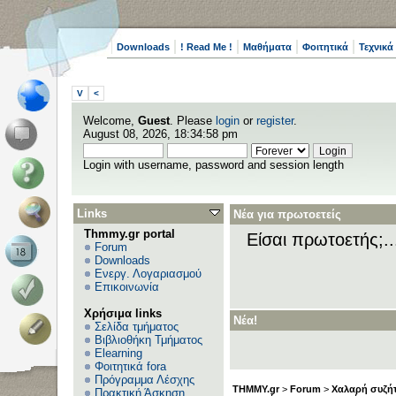
Downloads
! Read Me !
Μαθήματα
Φοιτητικά
Τεχνικά
V
<
Welcome,
Guest
. Please
login
or
register
.
August 08, 2026, 18:34:58 pm
Login with username, password and session length
Links
Νέα για πρωτοετείς
Thmmy.gr portal
Είσαι πρωτοετής;.
Forum
Downloads
Ενεργ. Λογαριασμού
Επικοινωνία
Χρήσιμα links
Νέα!
Σελίδα τμήματος
Βιβλιοθήκη Τμήματος
Elearning
Φοιτητικά fora
Πρόγραμμα Λέσχης
THMMY.gr
>
Forum
>
Χαλαρή συζήτ
Πρακτική Άσκηση