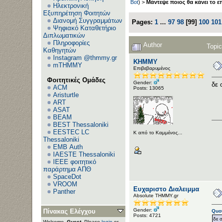
Bot
) >
Μάντεψε ποιος θα κάνει το ε
Ηλεκτρονική
Εξυπηρέτηση Φοιτητών
Διανομή Συγγραμμάτων
Pages:
1
...
97
98
[
99
]
100
101
Ψηφιακό Καταθετήριο
Διπλωματικών
Πληροφορίες
Author
Topi
Καθηγητών
Instagram @thmmy.gr
ΚΗΜΜΥ
mTHMMY
Επιβεβαρυμένος
Φοιτητικές Ομάδες
Gender:
δε 
ACM
Posts: 13065
Aristurtle
ART
ASAT
BEAM
BEST Thessaloniki
EESTEC LC
Κ από το Καμμένος...
Thessaloniki
EΜΒ Auth
IAESTE Thessaloniki
IEEE φοιτητικό
παράρτημα ΑΠΘ
SpaceDot
VROOM
Ευχαριστο Διαλειμμα
Panther
Αbsolute ΤΗΜΜΥ.gr
Gender:
Πίνακας Ελέγχου
Quo
Posts: 4721
δε σ
Welcome,
Guest
. Please
login
or