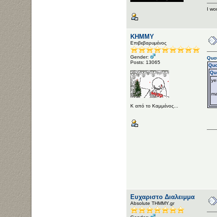
I won
ΚΗΜΜΥ
Επιβεβαρυμένος
Gender:
Quo
Posts: 13065
Quo
Qu
ye
ma
Κ από το Καμμένος...
Ευχαριστο Διαλειμμα
Αbsolute ΤΗΜΜΥ.gr