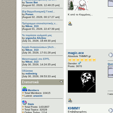
mag
by
Tasos Bot
[August 02, 2026, 12:49:25 pm]
[Εφ.Θερμοδυναμική] Γενικέ...
by
Ponan
Κ από το Καμμένος...
[August 02, 2026, 00:17:27 am]
Πρόγραμμα επαναληπτικής ε...
by
Nikos_313
[August 01, 2026, 22:47:39 pm]
Τα παράσιτα ανάμεσά μας
by
χηρουλα Αλεξίου
[July 31, 2026, 18:49:30 pm]
Αρχείο Ανακοινώσεων [Arch...
by
Nikos_313
magic.ece
[July 30, 2026, 17:01:28 pm]
Αbsolute ΤΗΜΜΥ.gr
Μεταπτυχιακό στο EPFL
by
Nikos_313
Gender:
Quot
[July 30, 2026, 14:24:35 pm]
Posts: 3670
yes
Οδύσσεια
by
mdimitrig
KH
[July 30, 2026, 09:53:33 am]
Στατιστικά
Members
Total Members: 10415
I won
Latest:
anasim
Stats
Total Posts: 1431807
ΚΗΜΜΥ
Total Topics: 32029
Επιβεβαρυμένος
Online Today: 1114