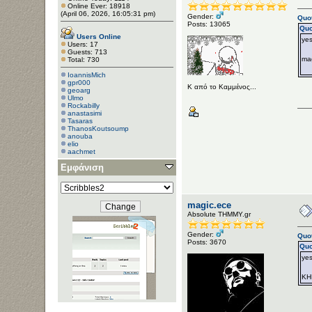
Online Ever: 18918
(April 06, 2026, 16:05:31 pm)
Gender:
Quo
Posts: 13065
Quo
Users Online
ye
Users: 17
Guests: 713
ma
Total: 730
IoannisMich
gpr000
Κ από το Καμμένος...
geoarg
Ulmo
Rockabilly
anastasimi
Tasaras
ThanosKoutsoump
anouba
elio
aachmet
dem05
Εμφάνιση
kakousios
Σβέλτο Φτυάρι
PrincessConsuela
magic.ece
Αbsolute ΤΗΜΜΥ.gr
Gender:
Quot
Posts: 3670
Quo
ye
KH