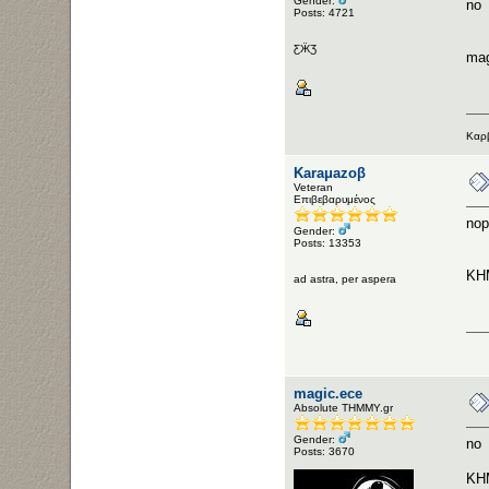
Gender:
no
Posts: 4721
ƸӜƷ
mag
Καρβ
Karaμazoβ
Veteran
Επιβεβαρυμένος
nop
Gender:
Posts: 13353
KH
ad astra, per aspera
magic.ece
Αbsolute ΤΗΜΜΥ.gr
Gender:
no
Posts: 3670
KH