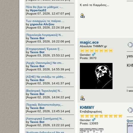
Κ από το Καμμένος...
Πότε θα βγει το μάθημα; -...
by
Hyperlaz02
[August 07, 2026, 12:47:07 pm]
Των συνειρμών το παίγνιο....
by
χηρουλα Αλεξίου
[August 03, 2026, 22:24:18 pm]
[Τεχνολογία Λογισμικού] Ν...
by
Tasos Bot
[August 03, 2026, 16:22:06 pm]
magic.ece
Αbsolute ΤΗΜΜΥ.gr
[Επιχειρησιακή Έρευνα Ι] ...
by
Tasos Bot
Gender:
[August 03, 2026, 15:53:12 pm]
yes
Posts: 3670
[Αρχές Οικονομίας] Να επι...
KH
by
Tasos Bot
[August 03, 2026, 14:55:39 pm]
[ΑΣΗΕ] Να επιλέξω το μάθη...
by
Tasos Bot
[August 02, 2026, 14:41:37 pm]
[Βιοϊατρική Τεχνολογία] Ν...
I won
by
Tasos Bot
[August 02, 2026, 14:04:22 pm]
[Τεχνικές Βελτιστοποίησης...
ΚΗΜΜΥ
by
Tasos Bot
[August 02, 2026, 13:45:14 pm]
Επιβεβαρυμένος
[Λειτουργικά Συστήματα] Ν...
Gender:
Quo
by
Tasos Bot
Posts: 13065
[August 02, 2026, 13:22:10 pm]
yes
[Ανάλυση Δεδομένων] Να επ...