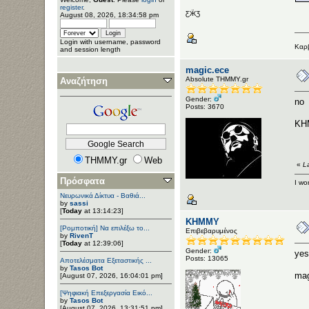
register
.
ƸӜƷ
August 08, 2026, 18:34:58 pm
Login with username, password
Καρβ
and session length
magic.ece
Αbsolute ΤΗΜΜΥ.gr
Αναζήτηση
Gender:
no
Posts: 3670
KH
THMMY.gr
Web
«
L
Πρόσφατα
I won
Νευρωνικά Δίκτυα - Βαθιά...
by
sassi
[
Today
at 13:14:23]
ΚΗΜΜΥ
[Ρομποτική] Να επιλέξω το...
Επιβεβαρυμένος
by
RivenT
[
Today
at 12:39:06]
Gender:
yes
Posts: 13065
Αποτελέσματα Εξεταστικής ...
by
Tasos Bot
mag
[August 07, 2026, 16:04:01 pm]
[Ψηφιακή Επεξεργασία Εικό...
by
Tasos Bot
[August 07, 2026, 13:31:51 pm]