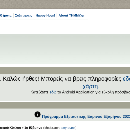
 Θέματα
Συζητήσεις
Happy Hour!
About THMMY.gr
.. Καλώς ήρθες! Μπορείς να βρεις πληροφορίες
εδ
χάρτη
.
Κατεβάστε
εδώ
το Android Application για εύκολη πρόσβασ
Πρόγραμμα Εξεταστικής Εαρινού Εξαμήνου 2025
σικού Κύκλου
>
1ο Εξάμηνο
(Moderator:
tony stank
)