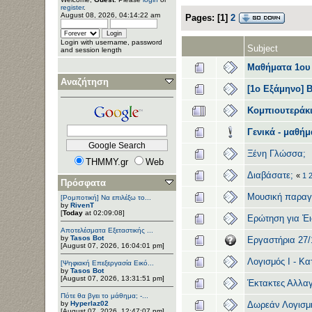
register
.
August 08, 2026, 04:14:22 am
Pages:
[
1
]
2
Login with username, password
Subject
and session length
Μαθήματα 1ου 
Αναζήτηση
[1ο Εξάμηνο] 
Κομπιουτεράκι
Γενικά - μαθή
Ξένη Γλώσσα;
THMMY.gr
Web
Διαβάσατε;
«
1
Πρόσφατα
Μουσική παρα
[Ρομποτική] Να επιλέξω το...
by
RivenT
[
Today
at 02:09:08]
Ερώτηση για Ἐι
Αποτελέσματα Εξεταστικής ...
by
Tasos Bot
Εργαστήρια 27/
[August 07, 2026, 16:04:01 pm]
Λογισμός Ι - Κα
[Ψηφιακή Επεξεργασία Εικό...
by
Tasos Bot
[August 07, 2026, 13:31:51 pm]
Έκτακτες Αλλα
Πότε θα βγει το μάθημα; -...
Δωρεάν Λογισμι
by
Hyperlaz02
[August 07, 2026, 12:47:07 pm]