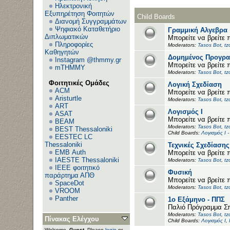
Ηλεκτρονική
Εξυπηρέτηση Φοιτητών
Child Boards
Διανομή Συγγραμμάτων
Ψηφιακό Καταθετήριο
Γραμμική Αλγεβρα
Διπλωματικών
Μπορείτε να βρείτε 
Πληροφορίες
Moderators:
Tasos Bot
,
tz
Καθηγητών
Δομημένος Προγρα
Instagram @thmmy.gr
Μπορείτε να βρείτε 
mTHMMY
Moderators:
Tasos Bot
,
tz
Φοιτητικές Ομάδες
Λογική Σχεδίαση
ACM
Μπορείτε να βρείτε 
Aristurtle
Moderators:
Tasos Bot
,
tz
ART
Λογισμός Ι
ASAT
Μπορείτε να βρείτε 
BEAM
Moderators:
Tasos Bot
,
tz
BEST Thessaloniki
Child Boards:
Λογισμός Ι 
EESTEC LC
Thessaloniki
Τεχνικές Σχεδίασης
EΜΒ Auth
Μπορείτε να βρείτε 
IAESTE Thessaloniki
Moderators:
Tasos Bot
,
tz
IEEE φοιτητικό
Φυσική
παράρτημα ΑΠΘ
Μπορείτε να βρείτε 
SpaceDot
Moderators:
Tasos Bot
,
tz
VROOM
Panther
1ο Εξάμηνο - ΠΠΣ
Παλιό Πρόγραμμα Σ
Moderators:
Tasos Bot
,
tz
Πίνακας Ελέγχου
Child Boards:
Λογισμός Ι
,
Welcome,
Guest
. Please
login
or