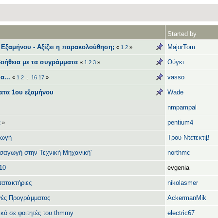
Started by
Εξαμήνου - Aξίζει η παρακολούθηση;
MajorTom
«
1
2
»
Βοήθεια με τα συγράμματα
Ούγκι
«
1
2
3
»
α...
vasso
«
1
2
...
16
17
»
ματα 1ου εξαμήνου
Wade
nmpampal
pentium4
2
»
γωγή
Τρου Ντετεκτιβ
σαγωγή στην Τεχνική Μηχανική'
northmc
10
evgenia
τατακτήριες
nikolasmer
γές Προγράμματος
AckermanMik
κό σε φοιτητές του thmmy
electric67