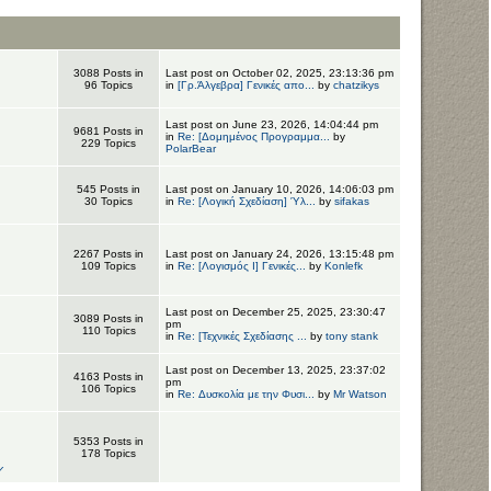
3088 Posts in
Last post on October 02, 2025, 23:13:36 pm
96 Topics
in
[Γρ.Άλγεβρα] Γενικές απο...
by
chatzikys
Last post on June 23, 2026, 14:04:44 pm
9681 Posts in
in
Re: [Δομημένος Προγραμμα...
by
229 Topics
PolarBear
545 Posts in
Last post on January 10, 2026, 14:06:03 pm
30 Topics
in
Re: [Λογική Σχεδίαση] Ύλ...
by
sifakas
2267 Posts in
Last post on January 24, 2026, 13:15:48 pm
109 Topics
in
Re: [Λογισμός Ι] Γενικές...
by
Konlefk
Last post on December 25, 2025, 23:30:47
3089 Posts in
pm
110 Topics
in
Re: [Τεχνικές Σχεδίασης ...
by
tony stank
Last post on December 13, 2025, 23:37:02
4163 Posts in
pm
106 Topics
in
Re: Δυσκολία με την Φυσι...
by
Mr Watson
5353 Posts in
178 Topics
Υ