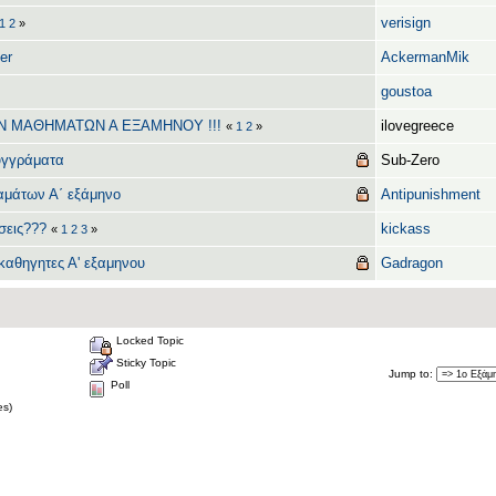
verisign
1
2
»
er
AckermanMik
goustoa
Ν ΜΑΘΗΜΑΤΩΝ Α ΕΞΑΜΗΝΟΥ !!!
ilovegreece
«
1
2
»
υγγράματα
Sub-Zero
αμάτων Α΄ εξάμηνο
Antipunishment
σεις???
kickass
«
1
2
3
»
-καθηγητες Α' εξαμηνου
Gadragon
Locked Topic
Sticky Topic
Jump to
:
Poll
es)