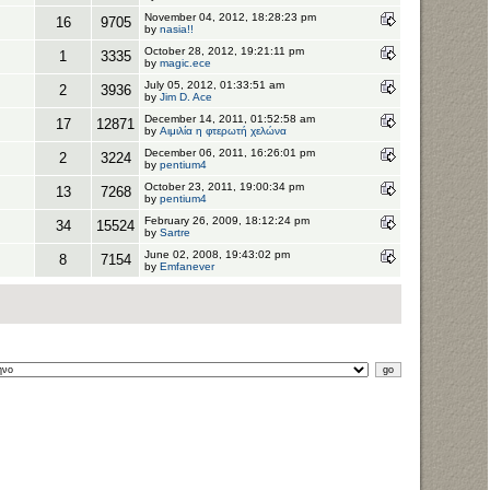
November 04, 2012, 18:28:23 pm
16
9705
by
nasia!!
October 28, 2012, 19:21:11 pm
1
3335
by
magic.ece
July 05, 2012, 01:33:51 am
2
3936
by
Jim D. Ace
December 14, 2011, 01:52:58 am
17
12871
by
Αιμιλία η φτερωτή χελώνα
December 06, 2011, 16:26:01 pm
2
3224
by
pentium4
October 23, 2011, 19:00:34 pm
13
7268
by
pentium4
February 26, 2009, 18:12:24 pm
34
15524
by
Sartre
June 02, 2008, 19:43:02 pm
8
7154
by
Emfanever