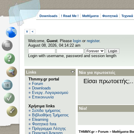
Downloads
! Read Me !
Μαθήματα
Φοιτητικά
Τεχνικά
V
<
Welcome,
Guest
. Please
login
or
register
.
August 08, 2026, 04:14:22 am
Login with username, password and session length
Links
Νέα για πρωτοετείς
Thmmy.gr portal
Είσαι πρωτοετής;.
Forum
Downloads
Ενεργ. Λογαριασμού
Επικοινωνία
Χρήσιμα links
Νέα!
Σελίδα τμήματος
Βιβλιοθήκη Τμήματος
Elearning
Φοιτητικά fora
Πρόγραμμα Λέσχης
THMMY.gr
>
Forum
>
Μαθήματα Βα
Πρακτική Άσκηση