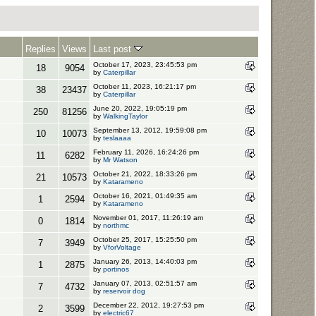
Replies
Views
Last post
October 17, 2023, 23:45:53 pm
18
9054
by
Caterpillar
October 11, 2023, 16:21:17 pm
38
23437
by
Caterpillar
June 20, 2022, 19:05:19 pm
250
81256
by
WalkingTaylor
September 13, 2012, 19:59:08 pm
10
10073
by
teslaaaa
February 11, 2026, 16:24:26 pm
11
6282
by
Mr Watson
October 21, 2022, 18:33:26 pm
21
10573
by
Katarameno
October 16, 2021, 01:49:35 am
1
2594
by
Katarameno
November 01, 2017, 11:26:19 am
0
1814
by
northmc
October 25, 2017, 15:25:50 pm
7
3949
by
VforVoltage
January 26, 2013, 14:40:03 pm
1
2875
by
portinos
January 07, 2013, 02:51:57 am
7
4732
by
reservoir dog
December 22, 2012, 19:27:53 pm
2
3599
by
electric67