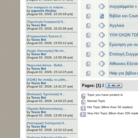
συγγράμματα
«
Των συνειρμών το παίγνιο....
by
χηρουλα Αλεξίου
[August 03, 2026, 22:24:18 pm]
Βιβλία και Couri
[Τεχνολογία Λογισμικού] Ν...
Αγγλικά
by
Tasos Bot
[August 03, 2026, 16:22:06 pm]
ΥΛΗ ΟΛΩΝ ΤΩ
[Επιχειρησιακή Έρευνα Ι] ...
by
Tasos Bot
[August 03, 2026, 15:53:12 pm]
Ερώτηση για σ
[Αρχές Οικονομίας] Να επι...
Επιλογή Συγγρ
by
Tasos Bot
[August 03, 2026, 14:55:39 pm]
Αϊθουσες-Εξετά
Νευρωνικά Δίκτυα - Βαθιά...
by
Tasos Bot
[August 02, 2026, 15:14:15 pm]
Help για βιβλια
[ΑΣΗΕ] Να επιλέξω το μάθη...
by
Tasos Bot
Pages:
[
1
]
2
[August 02, 2026, 14:41:37 pm]
[Βιοϊατρική Τεχνολογία] Ν...
Topic you have posted in
by
Tasos Bot
[August 02, 2026, 14:04:22 pm]
Normal Topic
Hot Topic (More than 50 replies)
[Τεχνικές Βελτιστοποίησης...
by
Tasos Bot
Very Hot Topic (More than 200 repli
[August 02, 2026, 13:45:14 pm]
[Λειτουργικά Συστήματα] Ν...
by
Tasos Bot
[August 02, 2026, 13:22:10 pm]
[Ανάλυση Δεδομένων] Να επ...