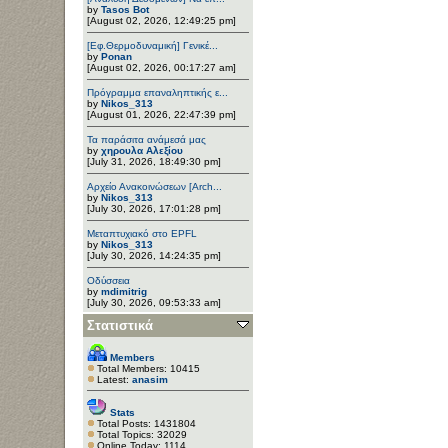
by
Tasos Bot
[August 02, 2026, 12:49:25 pm]
[Εφ.Θερμοδυναμική] Γενικέ...
by
Ponan
[August 02, 2026, 00:17:27 am]
Πρόγραμμα επαναληπτικής ε...
by
Nikos_313
[August 01, 2026, 22:47:39 pm]
Τα παράσιτα ανάμεσά μας
by
χηρουλα Αλεξίου
[July 31, 2026, 18:49:30 pm]
Αρχείο Ανακοινώσεων [Arch...
by
Nikos_313
[July 30, 2026, 17:01:28 pm]
Μεταπτυχιακό στο EPFL
by
Nikos_313
[July 30, 2026, 14:24:35 pm]
Οδύσσεια
by
mdimitrig
[July 30, 2026, 09:53:33 am]
Στατιστικά
Members
Total Members: 10415
Latest:
anasim
Stats
Total Posts: 1431804
Total Topics: 32029
Online Today: 1114