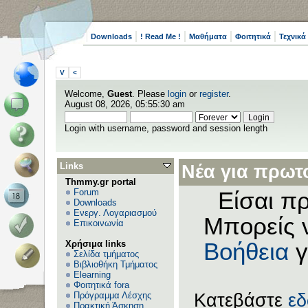
Downloads
! Read Me !
Μαθήματα
Φοιτητικά
Τεχνικά
V
<
Welcome,
Guest
. Please
login
or
register
.
August 08, 2026, 05:55:30 am
Login with username, password and session length
Links
Νέα για πρωτο
Thmmy.gr portal
Forum
Είσαι πρ
Downloads
Ενεργ. Λογαριασμού
Μπορείς 
Επικοινωνία
Χρήσιμα links
Βοήθεια
γ
Σελίδα τμήματος
Βιβλιοθήκη Τμήματος
Elearning
Φοιτητικά fora
Πρόγραμμα Λέσχης
Κατεβάστε
ε
Πρακτική Άσκηση