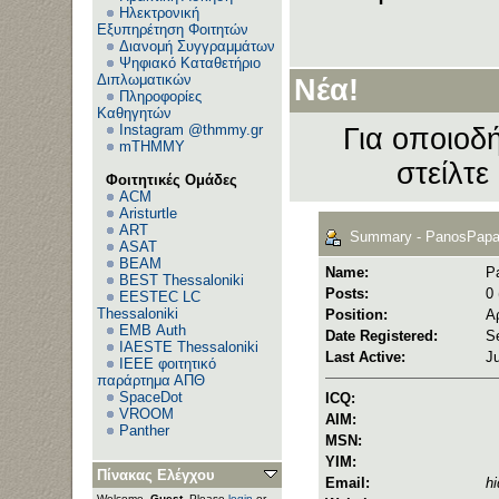
Ηλεκτρονική
Εξυπηρέτηση Φοιτητών
Διανομή Συγγραμμάτων
Ψηφιακό Καταθετήριο
Διπλωματικών
Νέα!
Πληροφορίες
Καθηγητών
Instagram @thmmy.gr
Για οποιοδή
mTHMMY
στείλτε
Φοιτητικές Ομάδες
ACM
Aristurtle
ART
Summary - PanosPapa
ASAT
BEAM
Name:
P
BEST Thessaloniki
Posts:
0 
EESTEC LC
Thessaloniki
Position:
Α
EΜΒ Auth
Date Registered:
S
IAESTE Thessaloniki
Last Active:
J
IEEE φοιτητικό
παράρτημα ΑΠΘ
SpaceDot
ICQ:
VROOM
AIM:
Panther
MSN:
YIM:
Πίνακας Ελέγχου
Email:
h
Welcome,
Guest
. Please
login
or