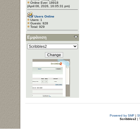
Online Ever: 18918
(April 06, 2026, 16:05:31 pm)
Users Online
Users: 1
Guests: 928
Total: 929
Εμφάνιση
Powered by SMF
|
S
Scribbles2
| 