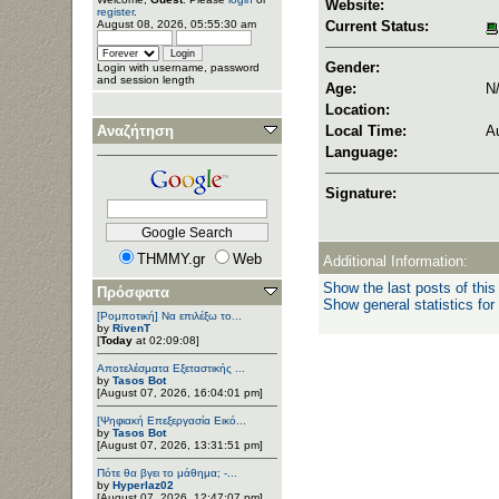
Website:
register
.
August 08, 2026, 05:55:30 am
Current Status:
Gender:
Login with username, password
and session length
Age:
N
Location:
Αναζήτηση
Local Time:
A
Language:
Signature:
THMMY.gr
Web
Additional Information:
Show the last posts of this
Πρόσφατα
Show general statistics for
[Ρομποτική] Να επιλέξω το...
by
RivenT
[
Today
at 02:09:08]
Αποτελέσματα Εξεταστικής ...
by
Tasos Bot
[August 07, 2026, 16:04:01 pm]
[Ψηφιακή Επεξεργασία Εικό...
by
Tasos Bot
[August 07, 2026, 13:31:51 pm]
Πότε θα βγει το μάθημα; -...
by
Hyperlaz02
[August 07, 2026, 12:47:07 pm]