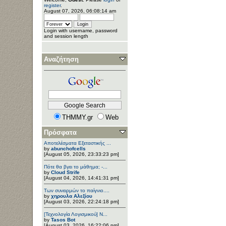
register
.
August 07, 2026, 06:08:14 am
Login with username, password
and session length
Αναζήτηση
THMMY.gr
Web
Πρόσφατα
Αποτελέσματα Εξεταστικής ...
by
abunchofcells
[August 05, 2026, 23:33:23 pm]
Πότε θα βγει το μάθημα; -...
by
Cloud Strife
[August 04, 2026, 14:41:31 pm]
Των συνειρμών το παίγνιο....
by
χηρουλα Αλεξίου
[August 03, 2026, 22:24:18 pm]
[Τεχνολογία Λογισμικού] Ν...
by
Tasos Bot
[August 03, 2026, 16:22:06 pm]