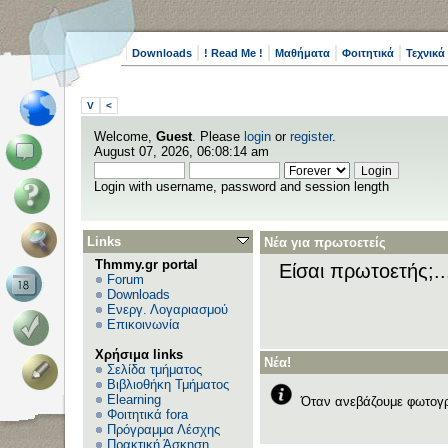
Downloads
! Read Me !
Μαθήματα
Φοιτητικά
Τεχνικά
V
<
Welcome,
Guest
. Please
login
or
register
.
August 07, 2026, 06:08:14 am
Login with username, password and session length
Links
Νέα για πρωτοετείς
Thmmy.gr portal
Είσαι πρωτοετής;.
Forum
Downloads
Ενεργ. Λογαριασμού
Επικοινωνία
Χρήσιμα links
Νέα!
Σελίδα τμήματος
Βιβλιοθήκη Τμήματος
Elearning
Όταν ανεβάζουμε φωτογρ
Φοιτητικά fora
Πρόγραμμα Λέσχης
Πρακτική Άσκηση