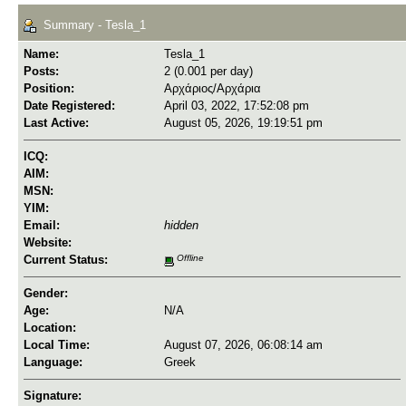
Summary - Tesla_1
Name:
Tesla_1
Posts:
2 (0.001 per day)
Position:
Αρχάριος/Αρχάρια
Date Registered:
April 03, 2022, 17:52:08 pm
Last Active:
August 05, 2026, 19:19:51 pm
ICQ:
AIM:
MSN:
YIM:
Email:
hidden
Website:
Current Status:
Offline
Gender:
Age:
N/A
Location:
Local Time:
August 07, 2026, 06:08:14 am
Language:
Greek
Signature: