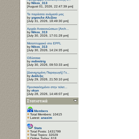
by
Nikos_313
[August 01, 2026, 22:47:39 pm]
Τα παράσιτα ανάμεσά μας
by
χηρουλα Αλεξίου
[July 31, 2026, 18:49:30 pm]
Αρχείο Ανακοινώσεων [Arch...
by
Nikos_313
[July 30, 2026, 17:01:28 pm]
Μεταπτυχιακό στο EPFL
by
Nikos_313
[July 30, 2026, 14:24:35 pm]
Οδύσσεια
by
mdimitrig
[July 30, 2026, 09:53:33 am]
[Διανεμημένη Παραγωγή] Γε...
by
Διάλεξις
[July 29, 2026, 21:50:10 pm]
Προσκεκλημένοι στην τελετ...
by
okan
[July 28, 2026, 14:46:07 pm]
Στατιστικά
Members
Total Members: 10415
Latest:
anasim
Stats
Total Posts: 1431799
Total Topics: 32029
Online Today: 618