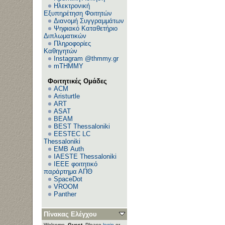
Ηλεκτρονική
Εξυπηρέτηση Φοιτητών
Διανομή Συγγραμμάτων
Ψηφιακό Καταθετήριο
Διπλωματικών
Πληροφορίες
Καθηγητών
Instagram @thmmy.gr
mTHMMY
Φοιτητικές Ομάδες
ACM
Aristurtle
ART
ASAT
BEAM
BEST Thessaloniki
EESTEC LC
Thessaloniki
EΜΒ Auth
IAESTE Thessaloniki
IEEE φοιτητικό
παράρτημα ΑΠΘ
SpaceDot
VROOM
Panther
Πίνακας Ελέγχου
Welcome,
Guest
. Please
login
or