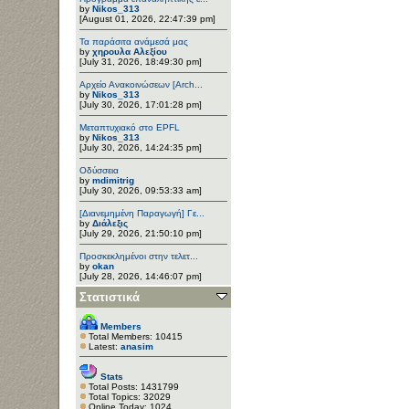
by
Nikos_313
[August 01, 2026, 22:47:39 pm]
Τα παράσιτα ανάμεσά μας
by
χηρουλα Αλεξίου
[July 31, 2026, 18:49:30 pm]
Αρχείο Ανακοινώσεων [Arch...
by
Nikos_313
[July 30, 2026, 17:01:28 pm]
Μεταπτυχιακό στο EPFL
by
Nikos_313
[July 30, 2026, 14:24:35 pm]
Οδύσσεια
by
mdimitrig
[July 30, 2026, 09:53:33 am]
[Διανεμημένη Παραγωγή] Γε...
by
Διάλεξις
[July 29, 2026, 21:50:10 pm]
Προσκεκλημένοι στην τελετ...
by
okan
[July 28, 2026, 14:46:07 pm]
Στατιστικά
Members
Total Members: 10415
Latest:
anasim
Stats
Total Posts: 1431799
Total Topics: 32029
Online Today: 1024