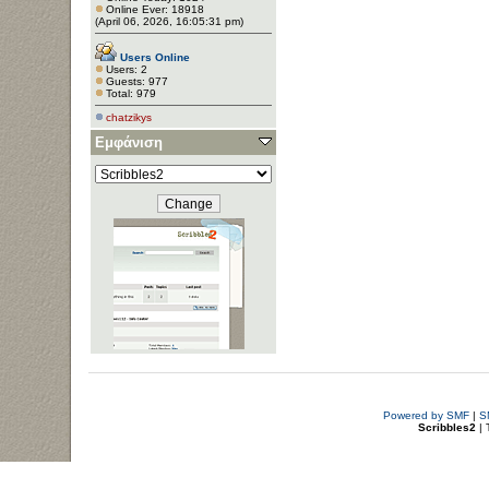
Online Ever: 18918
(April 06, 2026, 16:05:31 pm)
Users Online
Users: 2
Guests: 977
Total: 979
chatzikys
Εμφάνιση
Powered by SMF
|
S
Scribbles2
| 