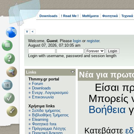
Downloads
! Read Me !
Μαθήματα
Φοιτητικά
Τεχνικά
V
<
Welcome,
Guest
. Please
login
or
register
.
August 07, 2026, 07:10:05 am
Login with username, password and session length
Links
Νέα για πρωτο
Thmmy.gr portal
Forum
Είσαι πρ
Downloads
Ενεργ. Λογαριασμού
Μπορείς 
Επικοινωνία
Χρήσιμα links
Βοήθεια
γ
Σελίδα τμήματος
Βιβλιοθήκη Τμήματος
Elearning
Φοιτητικά fora
Πρόγραμμα Λέσχης
Κατεβάστε
ε
Πρακτική Άσκηση