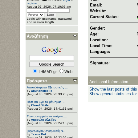
register
.
Email:
August 07, 2026, 07:10:05 am
Website:
Current Status:
Login with username, password
and session length
Gender:
Age:
Αναζήτηση
Location:
Local Time:
Language:
Signature:
THMMY.gr
Web
Πρόσφατα
Additional Information:
Αποτελέσματα Εξεταστικής ...
Show the last posts of this
by
abunchofcells
Show general statistics for
[August 05, 2026, 23:33:23 pm]
Πότε θα βγει το μάθημα; -...
by
Cloud Strife
[August 04, 2026, 14:41:31 pm]
Των συνειρμών το παίγνιο....
by
χηρουλα Αλεξίου
[August 03, 2026, 22:24:18 pm]
[Τεχνολογία Λογισμικού] Ν...
by
Tasos Bot
[August 03, 2026, 16:22:06 pm]