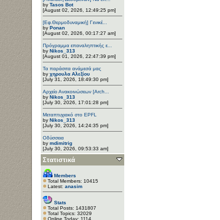
by
Tasos Bot
[August 02, 2026, 12:49:25 pm]
[Εφ.Θερμοδυναμική] Γενικέ...
by
Ponan
[August 02, 2026, 00:17:27 am]
Πρόγραμμα επαναληπτικής ε...
by
Nikos_313
[August 01, 2026, 22:47:39 pm]
Τα παράσιτα ανάμεσά μας
by
χηρουλα Αλεξίου
[July 31, 2026, 18:49:30 pm]
Αρχείο Ανακοινώσεων [Arch...
by
Nikos_313
[July 30, 2026, 17:01:28 pm]
Μεταπτυχιακό στο EPFL
by
Nikos_313
[July 30, 2026, 14:24:35 pm]
Οδύσσεια
by
mdimitrig
[July 30, 2026, 09:53:33 am]
Στατιστικά
Members
Total Members: 10415
Latest:
anasim
Stats
Total Posts: 1431807
Total Topics: 32029
Online Today: 1114