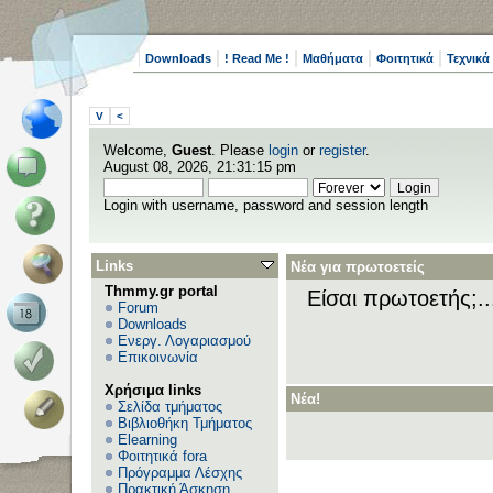
Downloads
! Read Me !
Μαθήματα
Φοιτητικά
Τεχνικά
V
<
Welcome,
Guest
. Please
login
or
register
.
August 08, 2026, 21:31:15 pm
Login with username, password and session length
Links
Νέα για πρωτοετείς
Thmmy.gr portal
Είσαι πρωτοετής;.
Forum
Downloads
Ενεργ. Λογαριασμού
Επικοινωνία
Χρήσιμα links
Νέα!
Σελίδα τμήματος
Βιβλιοθήκη Τμήματος
Elearning
Φοιτητικά fora
Πρόγραμμα Λέσχης
Πρακτική Άσκηση