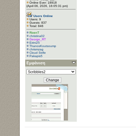
Online Ever: 18918
(April 06, 2026, 16:05:31 pm)
Users Online
Users: 9
Guests: 837
Total: 846
RivenT
christina02
George_RT
Eirini25
ThanosKoutsoump
chrismzag
Cloud Strife
Pakapis5
Εμφάνιση