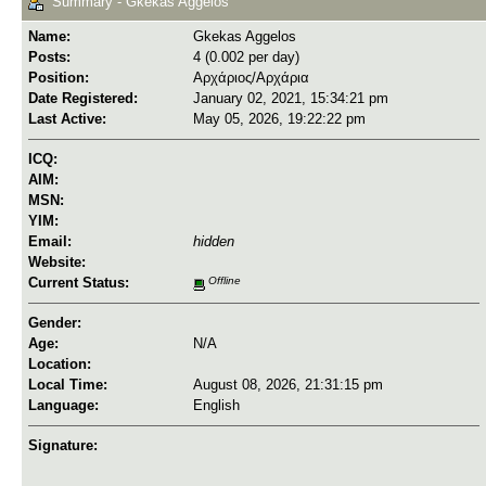
Summary - Gkekas Aggelos
Name:
Gkekas Aggelos
Posts:
4 (0.002 per day)
Position:
Αρχάριος/Αρχάρια
Date Registered:
January 02, 2021, 15:34:21 pm
Last Active:
May 05, 2026, 19:22:22 pm
ICQ:
AIM:
MSN:
YIM:
Email:
hidden
Website:
Current Status:
Offline
Gender:
Age:
N/A
Location:
Local Time:
August 08, 2026, 21:31:15 pm
Language:
English
Signature: