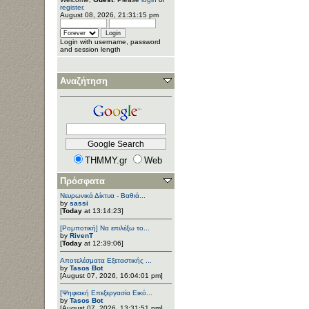
register
.
August 08, 2026, 21:31:15 pm
Login with username, password
and session length
Αναζήτηση
THMMY.gr
Web
Πρόσφατα
Νευρωνικά Δίκτυα - Βαθιά...
by
sassi
[
Today
at 13:14:23]
[Ρομποτική] Να επιλέξω το...
by
RivenT
[
Today
at 12:39:06]
Αποτελέσματα Εξεταστικής ...
by
Tasos Bot
[August 07, 2026, 16:04:01 pm]
[Ψηφιακή Επεξεργασία Εικό...
by
Tasos Bot
[August 07, 2026, 13:31:51 pm]