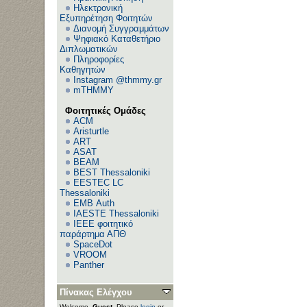
Ηλεκτρονική
Εξυπηρέτηση Φοιτητών
Διανομή Συγγραμμάτων
Ψηφιακό Καταθετήριο
Διπλωματικών
Πληροφορίες
Καθηγητών
Instagram @thmmy.gr
mTHMMY
Φοιτητικές Ομάδες
ACM
Aristurtle
ART
ASAT
BEAM
BEST Thessaloniki
EESTEC LC
Thessaloniki
EΜΒ Auth
IAESTE Thessaloniki
IEEE φοιτητικό
παράρτημα ΑΠΘ
SpaceDot
VROOM
Panther
Πίνακας Ελέγχου
Welcome,
Guest
. Please
login
or