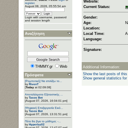
Website:
register
.
August 08, 2026, 05:55:54 am
Current Status:
Gender:
Login with username, password
and session length
Age:
N
Location:
Αναζήτηση
Local Time:
A
Language:
Signature:
THMMY.gr
Web
Additional Information:
Show the last posts of this
Πρόσφατα
Show general statistics for
[Ρομποτική] Να επιλέξω το...
by
RivenT
[
Today
at 02:09:08]
Αποτελέσματα Εξεταστικής ...
by
Tasos Bot
[August 07, 2026, 16:04:01 pm]
[Ψηφιακή Επεξεργασία Εικό...
by
Tasos Bot
[August 07, 2026, 13:31:51 pm]
Πότε θα βγει το μάθημα; -...
by
Hyperlaz02
[August 07, 2026, 12:47:07 pm]