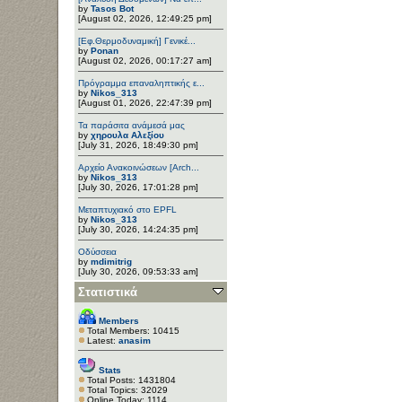
by
Tasos Bot
[August 02, 2026, 12:49:25 pm]
[Εφ.Θερμοδυναμική] Γενικέ...
by
Ponan
[August 02, 2026, 00:17:27 am]
Πρόγραμμα επαναληπτικής ε...
by
Nikos_313
[August 01, 2026, 22:47:39 pm]
Τα παράσιτα ανάμεσά μας
by
χηρουλα Αλεξίου
[July 31, 2026, 18:49:30 pm]
Αρχείο Ανακοινώσεων [Arch...
by
Nikos_313
[July 30, 2026, 17:01:28 pm]
Μεταπτυχιακό στο EPFL
by
Nikos_313
[July 30, 2026, 14:24:35 pm]
Οδύσσεια
by
mdimitrig
[July 30, 2026, 09:53:33 am]
Στατιστικά
Members
Total Members: 10415
Latest:
anasim
Stats
Total Posts: 1431804
Total Topics: 32029
Online Today: 1114