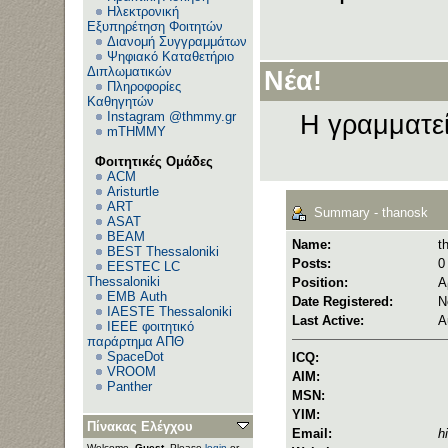
Ηλεκτρονική
Εξυπηρέτηση Φοιτητών
Διανομή Συγγραμμάτων
Ψηφιακό Καταθετήριο
Διπλωματικών
Νέα!
Πληροφορίες
Καθηγητών
Instagram @thmmy.gr
Η γραμματεί
mTHMMY
Φοιτητικές Ομάδες
ACM
Aristurtle
ART
Summary - thanosk
ASAT
BEAM
Name:
t
BEST Thessaloniki
Posts:
0
EESTEC LC
Thessaloniki
Position:
Α
EΜΒ Auth
Date Registered:
N
IAESTE Thessaloniki
Last Active:
A
IEEE φοιτητικό
παράρτημα ΑΠΘ
SpaceDot
ICQ:
VROOM
AIM:
Panther
MSN:
YIM:
Πίνακας Ελέγχου
Email:
h
Welcome,
Guest
. Please
login
or