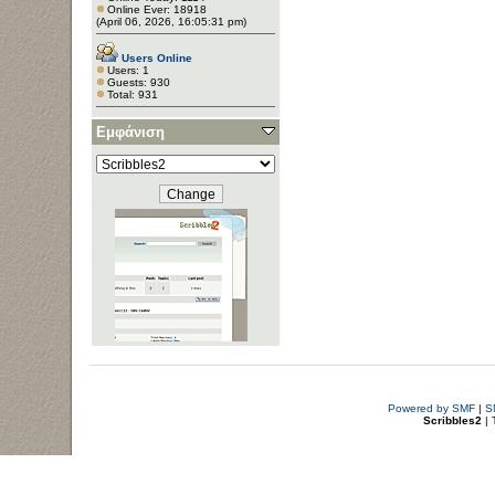
Online Ever: 18918
(April 06, 2026, 16:05:31 pm)
Users Online
Users: 1
Guests: 930
Total: 931
Εμφάνιση
Powered by SMF
|
S
Scribbles2
| 