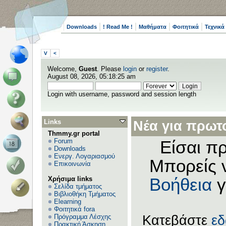
Downloads
! Read Me !
Μαθήματα
Φοιτητικά
Τεχνικά
V
<
Welcome,
Guest
. Please
login
or
register
.
August 08, 2026, 05:18:25 am
Login with username, password and session length
Links
Νέα για πρωτο
Thmmy.gr portal
Forum
Είσαι πρ
Downloads
Ενεργ. Λογαριασμού
Μπορείς 
Επικοινωνία
Χρήσιμα links
Βοήθεια
γ
Σελίδα τμήματος
Βιβλιοθήκη Τμήματος
Elearning
Φοιτητικά fora
Πρόγραμμα Λέσχης
Κατεβάστε
ε
Πρακτική Άσκηση