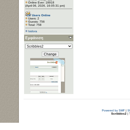
Online Ever: 18918
(April 06, 2026, 16:05:31 pm)
Users Online
Users: 2
Guests: 756
Total: 758
Isidora
Εμφάνιση
Powered by SMF
|
S
Scribbles2
| 