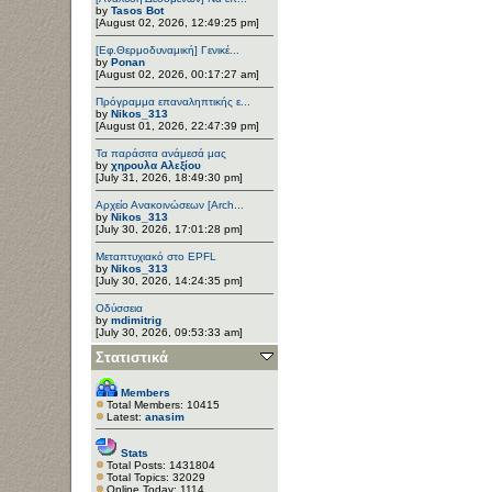
by
Tasos Bot
[August 02, 2026, 12:49:25 pm]
[Εφ.Θερμοδυναμική] Γενικέ...
by
Ponan
[August 02, 2026, 00:17:27 am]
Πρόγραμμα επαναληπτικής ε...
by
Nikos_313
[August 01, 2026, 22:47:39 pm]
Τα παράσιτα ανάμεσά μας
by
χηρουλα Αλεξίου
[July 31, 2026, 18:49:30 pm]
Αρχείο Ανακοινώσεων [Arch...
by
Nikos_313
[July 30, 2026, 17:01:28 pm]
Μεταπτυχιακό στο EPFL
by
Nikos_313
[July 30, 2026, 14:24:35 pm]
Οδύσσεια
by
mdimitrig
[July 30, 2026, 09:53:33 am]
Στατιστικά
Members
Total Members: 10415
Latest:
anasim
Stats
Total Posts: 1431804
Total Topics: 32029
Online Today: 1114