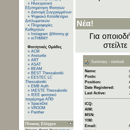
Ηλεκτρονική
Εξυπηρέτηση Φοιτητών
Διανομή Συγγραμμάτων
Ψηφιακό Καταθετήριο
Διπλωματικών
Νέα!
Πληροφορίες
Καθηγητών
Instagram @thmmy.gr
Για οποιοδή
mTHMMY
στείλτε
Φοιτητικές Ομάδες
ACM
Aristurtle
ART
Summary - sterlouk
ASAT
BEAM
Name:
BEST Thessaloniki
Posts:
EESTEC LC
Thessaloniki
Position:
EΜΒ Auth
Date Registered:
IAESTE Thessaloniki
Last Active:
IEEE φοιτητικό
παράρτημα ΑΠΘ
SpaceDot
ICQ:
VROOM
AIM:
Panther
MSN:
YIM:
Πίνακας Ελέγχου
Email:
Welcome,
Guest
. Please
login
or