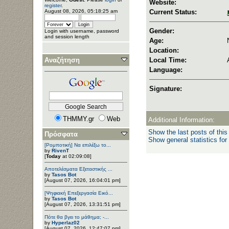
Website:
register
.
August 08, 2026, 05:18:25 am
Current Status:
Gender:
Login with username, password
and session length
Age:
Location:
Αναζήτηση
Local Time:
Language:
Signature:
THMMY.gr
Web
Additional Information:
Show the last posts of this
Πρόσφατα
Show general statistics for
[Ρομποτική] Να επιλέξω το...
by
RivenT
[
Today
at 02:09:08]
Αποτελέσματα Εξεταστικής ...
by
Tasos Bot
[August 07, 2026, 16:04:01 pm]
[Ψηφιακή Επεξεργασία Εικό...
by
Tasos Bot
[August 07, 2026, 13:31:51 pm]
Πότε θα βγει το μάθημα; -...
by
Hyperlaz02
[August 07, 2026, 12:47:07 pm]