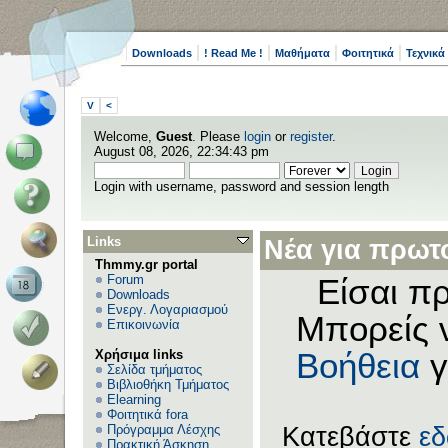
Downloads
! Read Me !
Μαθήματα
Φοιτητικά
Τεχνικά
V
<
Welcome,
Guest
. Please
login
or
register
.
August 08, 2026, 22:34:43 pm
Login with username, password and session length
Links
Νέα για πρωτο
Thmmy.gr portal
Forum
Είσαι πρ
Downloads
Ενεργ. Λογαριασμού
Μπορείς 
Επικοινωνία
Χρήσιμα links
Βοήθεια
γ
Σελίδα τμήματος
Βιβλιοθήκη Τμήματος
Elearning
Φοιτητικά fora
Πρόγραμμα Λέσχης
Κατεβάστε
ε
Πρακτική Άσκηση