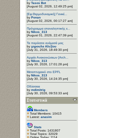
by
Tasos Bot
[August 02, 2026, 12:49:25 pm]
[Εφ.Θερμοδυναμική] Γενικέ...
by
Ponan
[August 02, 2026, 00:17:27 am]
Πρόγραμμα επαναληπτικής ε...
by
Nikos_313
[August 01, 2026, 22:47:39 pm]
Τα παράσιτα ανάμεσά μας
by
χηρουλα Αλεξίου
[July 31, 2026, 18:49:30 pm]
Αρχείο Ανακοινώσεων [Arch...
by
Nikos_313
[July 30, 2026, 17:01:28 pm]
Μεταπτυχιακό στο EPFL
by
Nikos_313
[July 30, 2026, 14:24:35 pm]
Οδύσσεια
by
mdimitrig
[July 30, 2026, 09:53:33 am]
Στατιστικά
Members
Total Members: 10415
Latest:
anasim
Stats
Total Posts: 1431807
Total Topics: 32029
Online Today: 1114