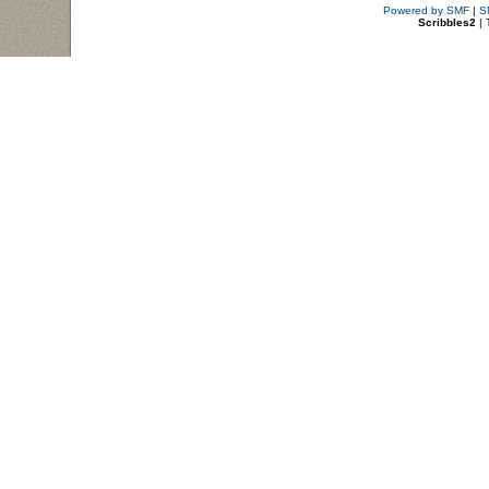
Powered by SMF
|
S
Scribbles2
| 