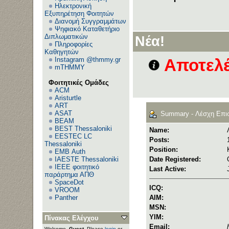
Ηλεκτρονική
Εξυπηρέτηση Φοιτητών
Διανομή Συγγραμμάτων
Ψηφιακό Καταθετήριο
Διπλωματικών
Νέα!
Πληροφορίες
Καθηγητών
Instagram @thmmy.gr
Αποτελέ
mTHMMY
Φοιτητικές Ομάδες
ACM
Aristurtle
ART
ASAT
Summary - Λέσχη Επι
BEAM
BEST Thessaloniki
Name:
EESTEC LC
Posts:
Thessaloniki
Position:
EΜΒ Auth
IAESTE Thessaloniki
Date Registered:
IEEE φοιτητικό
Last Active:
παράρτημα ΑΠΘ
SpaceDot
ICQ:
VROOM
Panther
AIM:
MSN:
YIM:
Πίνακας Ελέγχου
Email:
Welcome,
Guest
. Please
login
or