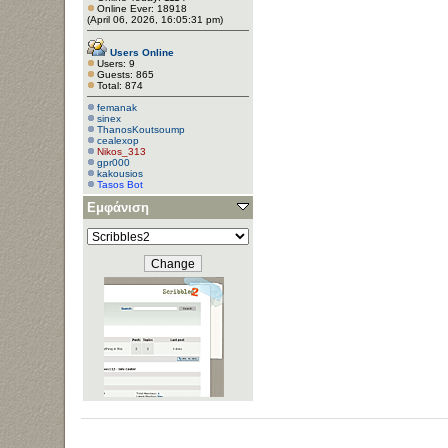
Online Ever: 18918
(April 06, 2026, 16:05:31 pm)
Users Online
Users: 9
Guests: 865
Total: 874
femanak
sinex
ThanosKoutsoump
cealexop
Nikos_313
gpr000
kakousios
Tasos Bot
Εμφάνιση