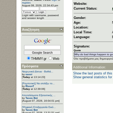
register
.
Website:
August 08, 2026, 22:34:43 pm
Current Status:
Login with username, password
Gender:
and session length
Age:
Location:
Αναζήτηση
Local Time:
Language:
Signature:
Quote
Why do bad things happen to g
THMMY.gr
Web
Όλο προβλήματα μας δημιουργού
Πρόσφατα
Additional Information:
Νευρωνικά Δίκτυα - Βαθιά...
Show the last posts of this
by
sassi
Show general statistics for
[
Today
at 13:14:23]
[Ρομποτική] Να επιλέξω το...
by
RivenT
[
Today
at 12:39:06]
Αποτελέσματα Εξεταστικής ...
by
Tasos Bot
[August 07, 2026, 16:04:01 pm]
[Ψηφιακή Επεξεργασία Εικό...
by
Tasos Bot
[August 07, 2026, 13:31:51 pm]