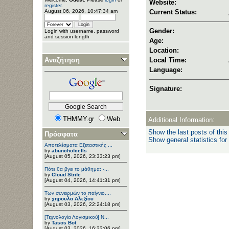
Website:
register
.
August 06, 2026, 10:47:34 am
Current Status:
Gender:
Login with username, password
and session length
Age:
Location:
Αναζήτηση
Local Time:
Language:
Signature:
THMMY.gr
Web
Additional Information:
Show the last posts of this
Πρόσφατα
Show general statistics for
Αποτελέσματα Εξεταστικής ...
by
abunchofcells
[August 05, 2026, 23:33:23 pm]
Πότε θα βγει το μάθημα; -...
by
Cloud Strife
[August 04, 2026, 14:41:31 pm]
Των συνειρμών το παίγνιο....
by
χηρουλα Αλεξίου
[August 03, 2026, 22:24:18 pm]
[Τεχνολογία Λογισμικού] Ν...
by
Tasos Bot
[August 03, 2026, 16:22:06 pm]