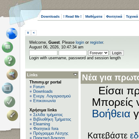
Downloads
! Read Me !
Μαθήματα
Φοιτητικά
Τεχνικά
V
<
Welcome,
Guest
. Please
login
or
register
.
August 06, 2026, 10:47:34 am
Login with username, password and session length
Links
Νέα για πρωτο
Thmmy.gr portal
Forum
Είσαι πρ
Downloads
Ενεργ. Λογαριασμού
Μπορείς 
Επικοινωνία
Χρήσιμα links
Βοήθεια
γ
Σελίδα τμήματος
Βιβλιοθήκη Τμήματος
Elearning
Φοιτητικά fora
Πρόγραμμα Λέσχης
Κατεβάστε
ε
Πρακτική Άσκηση