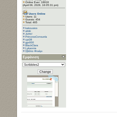
Online Ever: 18918
(April 06, 2026, 16:05:31 pm)
Users Online
Users: 11
Guests: 454
Total: 465
kakousios
abiki
JoHn!
PrincessConsuela
cpt38
gpr000
BlackClara
Lykaonia
Σβέλτο Φτυάρι
Εμφάνιση