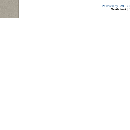
Powered by SMF
|
S
Scribbles2
| 