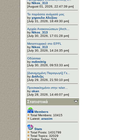
by
Nikos_313
[August 01, 2026, 22:47:39 pm]
Τα παράσιτα ανάμεσά μας
by
χηρουλα Αλεξίου
[July 31, 2026, 18:49:30 pm]
Αρχείο Ανακοινώσεων [Arch...
by
Nikos_313
[July 30, 2026, 17:01:28 pm]
Μεταπτυχιακό στο EPFL
by
Nikos_313
[July 30, 2026, 14:24:35 pm]
Οδύσσεια
by
mdimitrig
[July 30, 2026, 09:53:33 am]
[Διανεμημένη Παραγωγή] Γε...
by
Διάλεξις
[July 29, 2026, 21:50:10 pm]
Προσκεκλημένοι στην τελετ...
by
okan
[July 28, 2026, 14:46:07 pm]
Στατιστικά
Members
Total Members: 10415
Latest:
anasim
Stats
Total Posts: 1431799
Total Topics: 32029
Online Today: 524