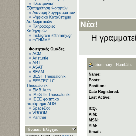
Ηλεκτρονική
Εξυπηρέτηση Φοιτητών
Διανομή Συγγραμμάτων
Ψηφιακό Καταθετήριο
Διπλωματικών
Νέα!
Πληροφορίες
Καθηγητών
Instagram @thmmy.gr
Η γραμματεί
mTHMMY
Φοιτητικές Ομάδες
ACM
Aristurtle
ART
Summary - Numb3rs
ASAT
BEAM
Name:
BEST Thessaloniki
Posts:
EESTEC LC
Thessaloniki
Position:
EΜΒ Auth
Date Registered:
IAESTE Thessaloniki
Last Active:
IEEE φοιτητικό
παράρτημα ΑΠΘ
SpaceDot
ICQ:
VROOM
AIM:
Panther
MSN:
YIM:
Πίνακας Ελέγχου
Email:
Welcome,
Guest
. Please
login
or