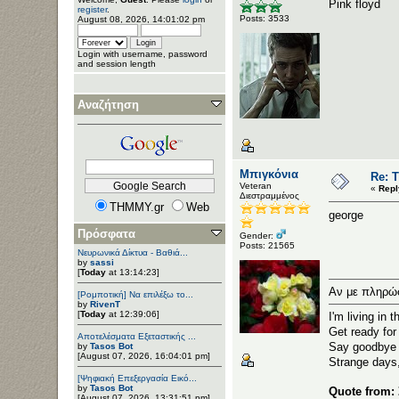
Pink floyd
register
.
Posts: 3533
August 08, 2026, 14:01:02 pm
Login with username, password
and session length
Αναζήτηση
Μπιγκόνια
Re: 
Veteran
«
Repl
Διεστραμμένος
THMMY.gr
Web
george
Πρόσφατα
Gender:
Posts: 21565
Νευρωνικά Δίκτυα - Βαθιά...
by
sassi
[
Today
at 13:14:23]
Αν με πληρώσ
[Ρομποτική] Να επιλέξω το...
by
RivenT
[
Today
at 12:39:06]
I'm living in 
Get ready for 
Αποτελέσματα Εξεταστικής ...
Say goodbye t
by
Tasos Bot
[August 07, 2026, 16:04:01 pm]
Strange days
[Ψηφιακή Επεξεργασία Εικό...
by
Tasos Bot
Quote from:
[August 07, 2026, 13:31:51 pm]