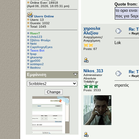
Online Ever: 18918
Quote from:
(April 06, 2026, 16:05:31 pm)
το οριο εινα
πας για 5αρι
Users Online
Users: 13
Guests: 1032
Total: 1045
χηρουλα
Re: Τ
Αλεξίου
RivenT
«
Repl
chris123
Ανερχόμενος/
Σβέλτο Φτυάρι
Ανερχόμενη
Lok
Nekt
CaptAngryEyes
Posts: 67
Tasos Bot
fpap
gkaramp
gpr000
sotirispo2
iliaskou
Nikos_313
Re: Τ
Εμφάνιση
Administrator
«
Repl
Αbsolute
ΤΗΜΜΥ.gr
στρατός
Posts: 3533