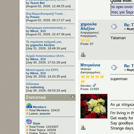
Quote from:
by
Tasos Bot
[August 02, 2026, 12:49:25 pm]
το οριο εινα
πας για 5αρι
[Εφ.Θερμοδυναμική] Γενικέ...
by
Ponan
[August 02, 2026, 00:17:27 am]
χηρουλα
Re: Τ
Πρόγραμμα επαναληπτικής ε...
Αλεξίου
«
Repl
by
Nikos_313
Ανερχόμενος/
[August 01, 2026, 22:47:39 pm]
Ανερχόμενη
Yataman
Τα παράσιτα ανάμεσά μας
Posts: 67
by
χηρουλα Αλεξίου
[July 31, 2026, 18:49:30 pm]
Αρχείο Ανακοινώσεων [Arch...
by
Nikos_313
[July 30, 2026, 17:01:28 pm]
Μπιγκόνια
Re: Τ
Veteran
Μεταπτυχιακό στο EPFL
«
Repl
Διεστραμμένος
by
Nikos_313
[July 30, 2026, 14:24:35 pm]
superman
Οδύσσεια
Gender:
by
mdimitrig
Posts: 21565
[July 30, 2026, 09:53:33 am]
Στατιστικά
Αν με πληρώσ
Members
Total Members: 10415
I'm living in 
Latest:
anasim
Get ready for 
Say goodbye t
Stats
Total Posts: 1431807
Strange days
Total Topics: 32029
Online Today: 1114