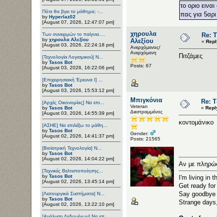
το οριο εινα
Πότε θα βγει το μάθημα; -...
πας για 5αρι
by
Hyperlaz02
[August 07, 2026, 12:47:07 pm]
χηρουλα
Των συνειρμών το παίγνιο....
Re: 
by
χηρουλα Αλεξίου
Αλεξίου
«
Repl
[August 03, 2026, 22:24:18 pm]
Ανερχόμενος/
Ανερχόμενη
Πιτζάμες
[Τεχνολογία Λογισμικού] Ν...
by
Tasos Bot
Posts: 67
[August 03, 2026, 16:22:06 pm]
[Επιχειρησιακή Έρευνα Ι] ...
by
Tasos Bot
[August 03, 2026, 15:53:12 pm]
Μπιγκόνια
Re: Τ
[Αρχές Οικονομίας] Να επι...
Veteran
by
Tasos Bot
«
Repl
Διεστραμμένος
[August 03, 2026, 14:55:39 pm]
κοντομάνικο
[ΑΣΗΕ] Να επιλέξω το μάθη...
by
Tasos Bot
Gender:
[August 02, 2026, 14:41:37 pm]
Posts: 21565
[Βιοϊατρική Τεχνολογία] Ν...
by
Tasos Bot
[August 02, 2026, 14:04:22 pm]
Αν με πληρώσ
[Τεχνικές Βελτιστοποίησης...
by
Tasos Bot
I'm living in 
[August 02, 2026, 13:45:14 pm]
Get ready for 
Say goodbye t
[Λειτουργικά Συστήματα] Ν...
by
Tasos Bot
Strange days
[August 02, 2026, 13:22:10 pm]
[Ανάλυση Δεδομένων] Να επ...