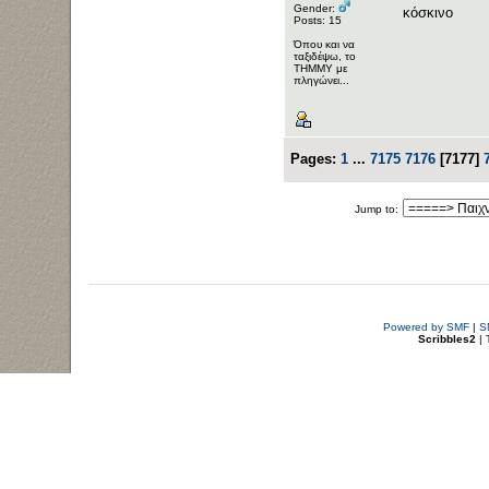
Gender:
κόσκινο
Posts: 15
Όπου και να
ταξιδέψω, το
ΤΗΜΜΥ με
πληγώνει...
Pages:
1
...
7175
7176
[
7177
]
Jump to:
Powered by SMF
|
S
Scribbles2
| 