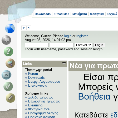
Downloads
! Read Me !
Μαθήματα
Φοιτητικά
Τεχνικά
V
<
Welcome,
Guest
. Please
login
or
register
.
August 08, 2026, 14:01:02 pm
Login with username, password and session length
Links
Νέα για πρωτο
Thmmy.gr portal
Forum
Είσαι πρ
Downloads
Ενεργ. Λογαριασμού
Μπορείς 
Επικοινωνία
Χρήσιμα links
Βοήθεια
γ
Σελίδα τμήματος
Βιβλιοθήκη Τμήματος
Elearning
Φοιτητικά fora
Πρόγραμμα Λέσχης
Κατεβάστε
ε
Πρακτική Άσκηση