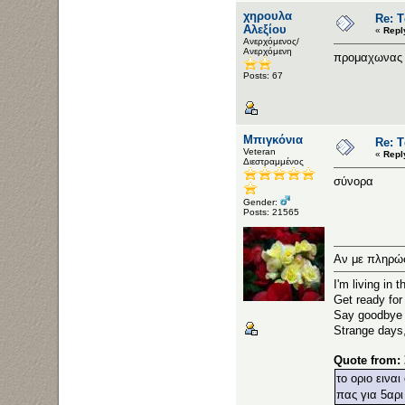
χηρουλα
Re: Τ
Αλεξίου
«
Repl
Ανερχόμενος/
Ανερχόμενη
προμαχωνας
Posts: 67
Μπιγκόνια
Re: Τ
Veteran
«
Repl
Διεστραμμένος
σύνορα
Gender:
Posts: 21565
Αν με πληρώσ
I'm living in 
Get ready for 
Say goodbye t
Strange days
Quote from:
το οριο εινα
πας για 5αρι