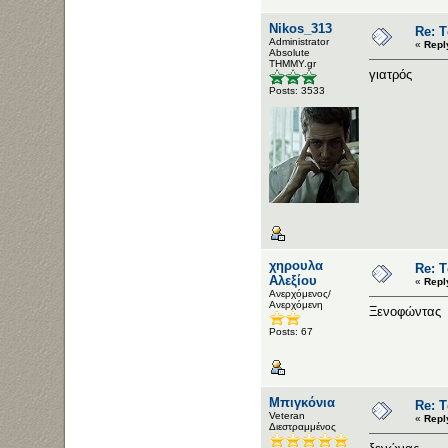
Nikos_313
Re: Τ
Administrator
«
Repl
Αbsolute
ΤΗΜΜΥ.gr
γιατρός
Posts: 3533
χηρουλα
Re: Τ
Αλεξίου
«
Repl
Ανερχόμενος/
Ανερχόμενη
Ξενοφώντας
Posts: 67
Μπιγκόνια
Re: Τ
Veteran
«
Repl
Διεστραμμένος