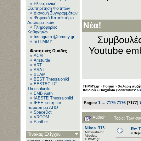
Ηλεκτρονική
Εξυπηρέτηση Φοιτητών
Διανομή Συγγραμμάτων
Ψηφιακό Καταθετήριο
Διπλωματικών
Νέα!
Πληροφορίες
Καθηγητών
Instagram @thmmy.gr
Συμβουλές
mTHMMY
Youtube emb
Φοιτητικές Ομάδες
ACM
Aristurtle
ART
ASAT
BEAM
BEST Thessaloniki
EESTEC LC
THMMY.gr
>
Forum
>
Χαλαρή συζήτ
Thessaloniki
παιδιού
>
Παιχνίδια
(Moderators:
Ni
EΜΒ Auth
IAESTE Thessaloniki
IEEE φοιτητικό
Pages:
1
...
7175
7176
[
7177
]
παράρτημα ΑΠΘ
SpaceDot
VROOM
Author
Topic: Των συ
Panther
Nikos_313
Re: 
Administrator
«
Repl
Πίνακας Ελέγχου
Αbsolute
ΤΗΜΜΥ.gr
Welcome,
Guest
. Please
login
or