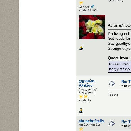
ξενώνας
Gender:
Posts: 21565
Αν με πληρώσ
I'm living in 
Get ready for 
Say goodbye t
Strange days
Quote from:
το οριο εινα
πας για 5αρι
χηρουλα
Re: Τ
Αλεξίου
«
Repl
Ανερχόμενος/
Ανερχόμενη
Τέχνη
Posts: 67
abunchofcells
Re: Τ
Νεούλης/Νεούλα
«
Repl