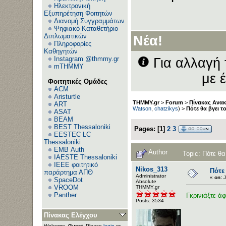
Ηλεκτρονική
Εξυπηρέτηση Φοιτητών
Διανομή Συγγραμμάτων
Ψηφιακό Καταθετήριο
Διπλωματικών
Νέα!
Πληροφορίες
Καθηγητών
Instagram @thmmy.gr
Για αλλαγή 
mTHMMY
με 
Φοιτητικές Ομάδες
ACM
Aristurtle
THMMY.gr
>
Forum
>
Πίνακας Ανα
ART
Watson
,
chatzikys
) >
Πότε θα βγει τ
ASAT
BEAM
BEST Thessaloniki
Pages:
[
1
]
2
3
EESTEC LC
Thessaloniki
EΜΒ Auth
Author
Topic: Πότε θα
IAESTE Thessaloniki
IEEE φοιτητικό
Nikos_313
Πότε 
παράρτημα ΑΠΘ
Administrator
«
on:
J
SpaceDot
Αbsolute
VROOM
ΤΗΜΜΥ.gr
Panther
Γκρινιάξτε ά
Posts: 3534
Πίνακας Ελέγχου
Welcome,
Guest
. Please
login
or