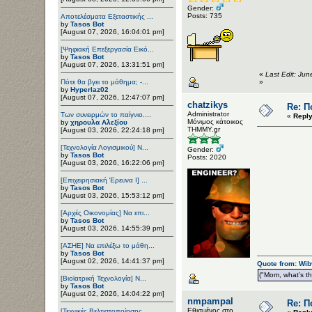
Gender:
Posts: 735
Αποτελέσματα Εξεταστικής ...
by
Tasos Bot
[August 07, 2026, 16:04:01 pm]
[Ψηφιακή Επεξεργασία Εικό...
by
Tasos Bot
[August 07, 2026, 13:31:51 pm]
«
Last Edit: Ju
Πότε θα βγει το μάθημα; -...
»
by
Hyperlaz02
[August 07, 2026, 12:47:07 pm]
chatzikys
Re: Π
Administrator
Των συνειρμών το παίγνιο....
«
Reply
Μόνιμος κάτοικος
by
χηρουλα Αλεξίου
ΤΗΜΜΥ.gr
[August 03, 2026, 22:24:18 pm]
[Τεχνολογία Λογισμικού] Ν...
Gender:
by
Tasos Bot
Posts: 2020
[August 03, 2026, 16:22:06 pm]
[Επιχειρησιακή Έρευνα Ι] ...
by
Tasos Bot
[August 03, 2026, 15:53:12 pm]
[Αρχές Οικονομίας] Να επι...
by
Tasos Bot
[August 03, 2026, 14:55:39 pm]
[ΑΣΗΕ] Να επιλέξω το μάθη...
by
Tasos Bot
[August 02, 2026, 14:41:37 pm]
Quote from: Wib
("Mom, what’s the
[Βιοϊατρική Τεχνολογία] Ν...
by
Tasos Bot
[August 02, 2026, 14:04:22 pm]
nmpampal
Re: Π
Εθισμένος στο
[Τεχνικές Βελτιστοποίησης...