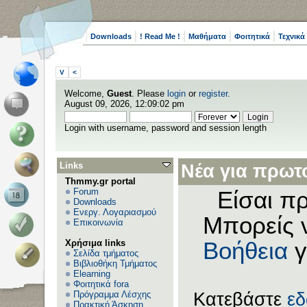
Downloads
! Read Me !
Μαθήματα
Φοιτητικά
Τεχνικά
V
<
Welcome,
Guest
. Please
login
or
register
.
August 09, 2026, 12:09:02 pm
Login with username, password and session length
Links
Νέα για πρωτο
Thmmy.gr portal
Forum
Είσαι πρ
Downloads
Ενεργ. Λογαριασμού
Μπορείς 
Επικοινωνία
Χρήσιμα links
Βοήθεια
γ
Σελίδα τμήματος
Βιβλιοθήκη Τμήματος
Elearning
Φοιτητικά fora
Πρόγραμμα Λέσχης
Κατεβάστε
ε
Πρακτική Άσκηση