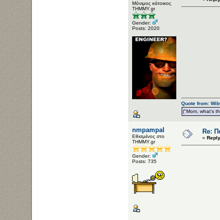
Μόνιμος κάτοικος
ΤΗΜΜΥ.gr
Gender:
Posts: 2020
Quote from: Wib
("Mom, what’s the
nmpampal
Re: Π
Εθισμένος στο
«
Reply
ΤΗΜΜΥ.gr
Gender:
Posts: 735