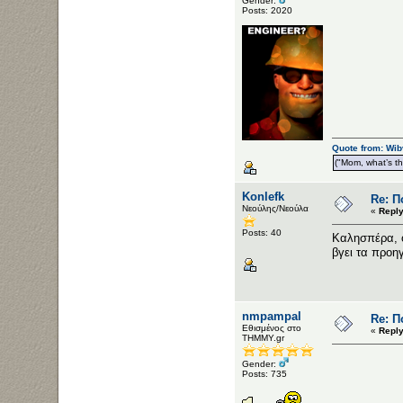
Gender:
Posts: 2020
Quote from: Wib
("Mom, what’s the
Konlefk
Re: Π
Νεούλης/Νεούλα
«
Reply
Posts: 40
Καλησπέρα, ο
βγει τα προη
nmpampal
Re: Π
Εθισμένος στο
«
Reply
ΤΗΜΜΥ.gr
Gender:
Posts: 735