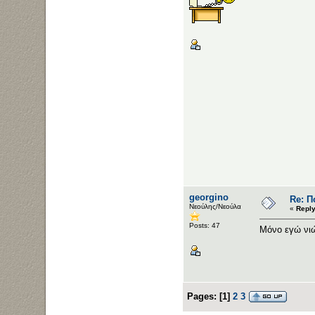
georgino
Re: Π
Νεούλης/Νεούλα
«
Reply
Posts: 47
Μόνο εγώ νιώ
Pages:
[
1
]
2
3