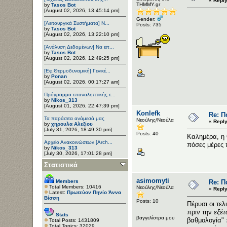
«
Reply
ΤΗΜΜΥ.gr
by
Tasos Bot
[August 02, 2026, 13:45:14 pm]
Gender:
[Λειτουργικά Συστήματα] Ν...
Posts: 735
by
Tasos Bot
[August 02, 2026, 13:22:10 pm]
[Ανάλυση Δεδομένων] Να επ...
by
Tasos Bot
[August 02, 2026, 12:49:25 pm]
[Εφ.Θερμοδυναμική] Γενικέ...
by
Ponan
[August 02, 2026, 00:17:27 am]
Πρόγραμμα επαναληπτικής ε...
by
Nikos_313
[August 01, 2026, 22:47:39 pm]
Konlefk
Re: Π
Τα παράσιτα ανάμεσά μας
Νεούλης/Νεούλα
«
Reply
by
χηρουλα Αλεξίου
[July 31, 2026, 18:49:30 pm]
Posts: 40
Καλημέρα, η 
Αρχείο Ανακοινώσεων [Arch...
πόσες μέρες 
by
Nikos_313
[July 30, 2026, 17:01:28 pm]
Στατιστικά
asimomyti
Members
Re: Π
Total Members: 10416
Νεούλης/Νεούλα
«
Reply
Latest:
Πρωτεύον Πηνίο Άννα
Βίσση
Posts: 10
Πέρυσι οι τε
πριν την
εξέτ
Stats
βαγγελίστρα μου
βαθμολογία" 
Total Posts: 1431809
Total Topics: 32029