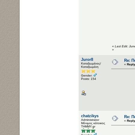
«
Last Edit: Ju
»
Juror8
Re: Π
Καταξιωμένος/
«
Reply
Καταξιωμένη
Gender:
Posts: 154
chatzikys
Re: Π
Administrator
«
Reply
Μόνιμος κάτοικος
ΤΗΜΜΥ.gr