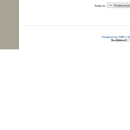
Jump to:
Powered by SMF
|
S
Scribbles2
| 