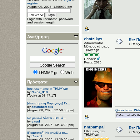
register
.
August 09, 2026, 12:09:02 pm
Login with username, password
and session length
Αναζήτηση
chatzikys
Re: Π
Administrator
«
Reply
Μόνιμος κάτοικος
ΤΗΜΜΥ.gr
Gender:
Posts: 2020
THMMY.gr
Web
Πρόσφατα
best username in THMMY.gr
by
Nikos_313
[
Today
at 08:47:17]
[Διανεμημένη Παραγωγή] Γε...
by
abunchofcells
[August 08, 2026, 22:50:58 pm]
Quote from: Wib
("Mom, what’s the
Νευρωνικά Δίκτυα - Βαθιά...
by
sassi
[August 08, 2026, 13:14:23 pm]
nmpampal
Re: Π
Εθισμένος στο
«
Reply
[Ρομποτική] Να επιλέξω το...
ΤΗΜΜΥ.gr
by
RivenT
[August 08, 2026, 12:39:06 pm]