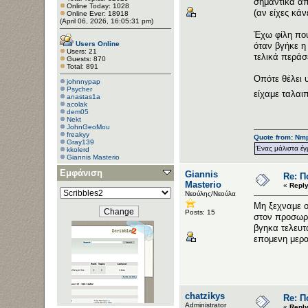
σημαντικά απ
Online Today: 1028
(αν είχες κάν
Online Ever: 18918
(April 06, 2026, 16:05:31 pm)
Έχω φίλη που
Users Online
όταν βγήκε η
Users: 21
τελικά περάσ
Guests: 870
Total: 891
Οπότε θέλει 
johnnypap
Psycher
είχαμε ταλα
anastas1a
acolak
dem05
Nekt
JohnGeoMou
freakyy
Quote from: Nmp
Gray139
Ένας μάλιστα έγ
kkolerd
Giannis Masterio
fkacori
Εμφάνιση
Captain
Giannis
Re: Π
oak456
Masterio
«
Reply
cpt38
Νεούλης/Νεούλα
hacky
Pcsc
Μη ξεχναμε οτ
Gaspard
Posts: 15
στον προσωρι
βγηκα τελευτα
επομενη μερα
chatzikys
Re: Π
Administrator
«
Reply