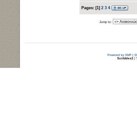
Pages:
[
1
]
2
3
4
Jump to:
Powered by SMF
|
S
Scribbles2
| 