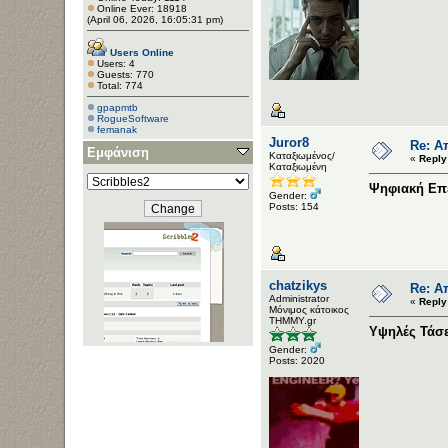
Online Ever: 18918
(April 06, 2026, 16:05:31 pm)
Users Online
Users: 4
Guests: 770
Total: 774
gpapmtb
RogueSoftware
femanak
Juror8
Re: Α
Εμφάνιση
Καταξιωμένος/
«
Reply
Καταξιωμένη
Ψηφιακή Επ
Gender:
Posts: 154
chatzikys
Re: Α
Administrator
«
Reply
Μόνιμος κάτοικος
ΤΗΜΜΥ.gr
Υψηλές Τάσει
Gender:
Posts: 2020