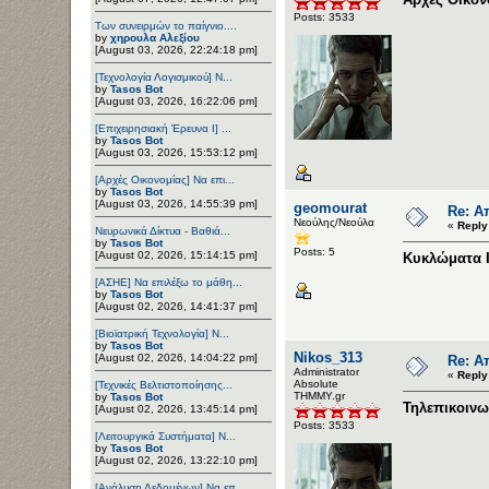
Posts: 3533
Των συνειρμών το παίγνιο....
by
χηρουλα Αλεξίου
[August 03, 2026, 22:24:18 pm]
[Τεχνολογία Λογισμικού] Ν...
by
Tasos Bot
[August 03, 2026, 16:22:06 pm]
[Επιχειρησιακή Έρευνα Ι] ...
by
Tasos Bot
[August 03, 2026, 15:53:12 pm]
[Αρχές Οικονομίας] Να επι...
by
Tasos Bot
[August 03, 2026, 14:55:39 pm]
geomourat
Re: Α
Νεούλης/Νεούλα
«
Reply
Νευρωνικά Δίκτυα - Βαθιά...
by
Tasos Bot
Posts: 5
[August 02, 2026, 15:14:15 pm]
Κυκλώματα Ι
[ΑΣΗΕ] Να επιλέξω το μάθη...
by
Tasos Bot
[August 02, 2026, 14:41:37 pm]
[Βιοϊατρική Τεχνολογία] Ν...
by
Tasos Bot
Nikos_313
[August 02, 2026, 14:04:22 pm]
Re: Α
Administrator
«
Reply
Αbsolute
[Τεχνικές Βελτιστοποίησης...
ΤΗΜΜΥ.gr
by
Tasos Bot
Τηλεπικοινω
[August 02, 2026, 13:45:14 pm]
Posts: 3533
[Λειτουργικά Συστήματα] Ν...
by
Tasos Bot
[August 02, 2026, 13:22:10 pm]
[Ανάλυση Δεδομένων] Να επ...