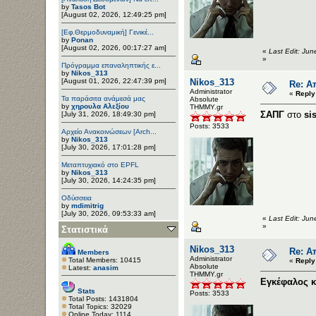
by
Tasos Bot
[August 02, 2026, 12:49:25 pm]
[Εφ.Θερμοδυναμική] Γενικέ...
by
Ponan
[August 02, 2026, 00:17:27 am]
«
Last Edit: Ju
»
Πρόγραμμα επαναληπτικής ε...
by
Nikos_313
[August 01, 2026, 22:47:39 pm]
Nikos_313
Re: Α
Administrator
«
Reply
Τα παράσιτα ανάμεσά μας
Αbsolute
by
χηρουλα Αλεξίου
ΤΗΜΜΥ.gr
ΣΑΠΓ
στο
si
[July 31, 2026, 18:49:30 pm]
Posts: 3533
Αρχείο Ανακοινώσεων [Arch...
by
Nikos_313
[July 30, 2026, 17:01:28 pm]
Μεταπτυχιακό στο EPFL
by
Nikos_313
[July 30, 2026, 14:24:35 pm]
Οδύσσεια
by
mdimitrig
[July 30, 2026, 09:53:33 am]
«
Last Edit: Jun
»
Στατιστικά
Nikos_313
Re: Α
Members
Administrator
Total Members: 10415
«
Reply
Αbsolute
Latest:
anasim
ΤΗΜΜΥ.gr
Εγκέφαλος κ
Stats
Posts: 3533
Total Posts: 1431804
Total Topics: 32029
Online Today: 1114