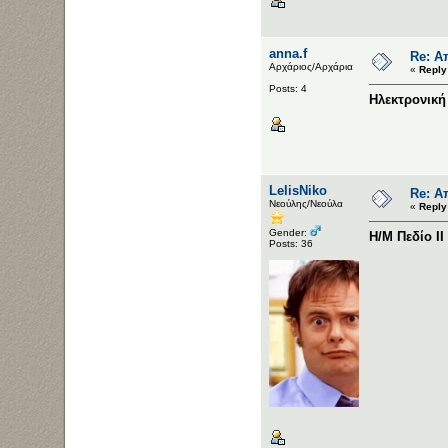
anna.f
Re: Α
Αρχάριος/Αρχάρια
«
Reply
Posts: 4
Ηλεκτρονική 
LelisNiko
Re: Α
Νεούλης/Νεούλα
«
Reply
Gender:
Η/Μ Πεδίο ΙΙ
Posts: 36