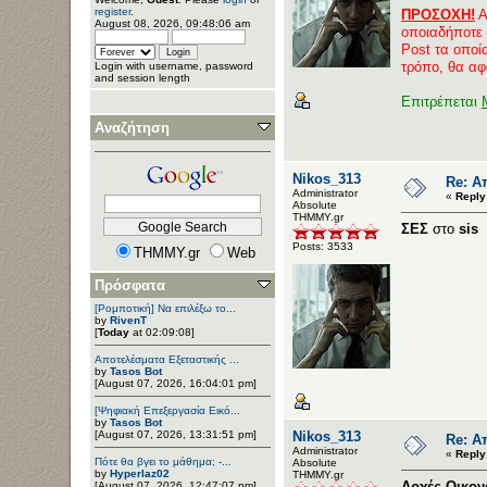
register
.
ΠΡΟΣΟΧΗ!
Α
August 08, 2026, 09:48:06 am
οποιαδήποτε
Post τα οποί
τρόπο, θα αφ
Login with username, password
and session length
Επιτρέπεται
Αναζήτηση
Nikos_313
Re: Α
Administrator
«
Reply
Αbsolute
ΤΗΜΜΥ.gr
ΣΕΣ
στο
sis
Posts: 3533
THMMY.gr
Web
Πρόσφατα
[Ρομποτική] Να επιλέξω το...
by
RivenT
[
Today
at 02:09:08]
Αποτελέσματα Εξεταστικής ...
by
Tasos Bot
[August 07, 2026, 16:04:01 pm]
[Ψηφιακή Επεξεργασία Εικό...
by
Tasos Bot
[August 07, 2026, 13:31:51 pm]
Nikos_313
Re: Α
Administrator
«
Reply
Πότε θα βγει το μάθημα; -...
Αbsolute
by
Hyperlaz02
ΤΗΜΜΥ.gr
Αρχές Οικον
[August 07, 2026, 12:47:07 pm]