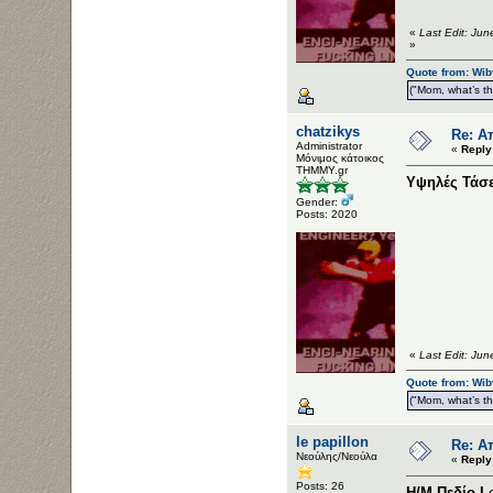
«
Last Edit: Jun
»
Quote from: Wib
("Mom, what’s the
chatzikys
Re: Α
Administrator
«
Reply
Μόνιμος κάτοικος
ΤΗΜΜΥ.gr
Υψηλές Τάσε
Gender:
Posts: 2020
«
Last Edit: Ju
Quote from: Wib
("Mom, what’s the
le papillon
Re: Α
Νεούλης/Νεούλα
«
Reply
Posts: 26
Η/Μ Πεδίο I