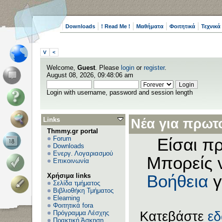
Downloads
! Read Me !
Μαθήματα
Φοιτητικά
Τεχνικά
V
<
Welcome,
Guest
. Please
login
or
register
.
August 08, 2026, 09:48:06 am
Login with username, password and session length
Links
Νέα για πρωτο
Thmmy.gr portal
Forum
Είσαι πρ
Downloads
Ενεργ. Λογαριασμού
Μπορείς 
Επικοινωνία
Χρήσιμα links
Βοήθεια
γ
Σελίδα τμήματος
Βιβλιοθήκη Τμήματος
Elearning
Φοιτητικά fora
Πρόγραμμα Λέσχης
Κατεβάστε
ε
Πρακτική Άσκηση