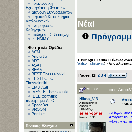
Ηλεκτρονική
Εξυπηρέτηση Φοιτητών
Διανομή Συγγραμμάτων
Ψηφιακό Καταθετήριο
Διπλωματικών
Νέα!
Πληροφορίες
Καθηγητών
Instagram @thmmy.gr
Πρόγραμμα
mTHMMY
Φοιτητικές Ομάδες
ACM
Aristurtle
THMMY.gr
>
Forum
>
Πίνακας Ανα
ART
Watson
,
chatzikys
) >
Αποτελέσματα Ε
ASAT
BEAM
BEST Thessaloniki
Pages:
[
1
]
2
3
4
EESTEC LC
Thessaloniki
EΜΒ Auth
Author
Topic: Αποτελ
IAESTE Thessaloniki
IEEE φοιτητικό
Nikos_313
Αποτε
παράρτημα ΑΠΘ
Administrator
«
on:
Ju
SpaceDot
Αbsolute
VROOM
ΤΗΜΜΥ.gr
Το topic των
Panther
Απορίες του τ
Posts: 3533
μόνο τα αποτ
Πίνακας Ελέγχου
Welcome,
Guest
. Please
login
or