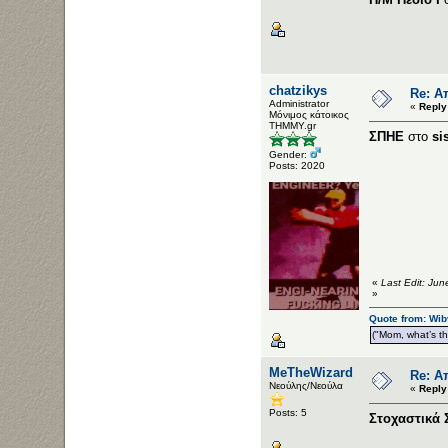
chatzikys
Re: Α
Administrator
«
Reply
Μόνιμος κάτοικος
ΤΗΜΜΥ.gr
ΣΠΗΕ
στο
si
Gender:
Posts: 2020
«
Last Edit: Jun
»
Quote from: Wib
("Mom, what’s the
MeTheWizard
Re: Α
Νεούλης/Νεούλα
«
Reply
Posts: 5
Στοχαστικά 