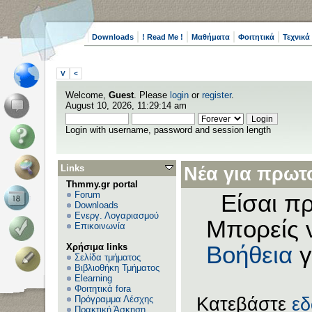
Downloads
! Read Me !
Μαθήματα
Φοιτητικά
Τεχνικά
V
<
Welcome,
Guest
. Please
login
or
register
.
August 10, 2026, 11:29:14 am
Login with username, password and session length
Links
Νέα για πρωτο
Thmmy.gr portal
Forum
Είσαι πρ
Downloads
Ενεργ. Λογαριασμού
Μπορείς 
Επικοινωνία
Χρήσιμα links
Βοήθεια
γ
Σελίδα τμήματος
Βιβλιοθήκη Τμήματος
Elearning
Φοιτητικά fora
Πρόγραμμα Λέσχης
Κατεβάστε
ε
Πρακτική Άσκηση