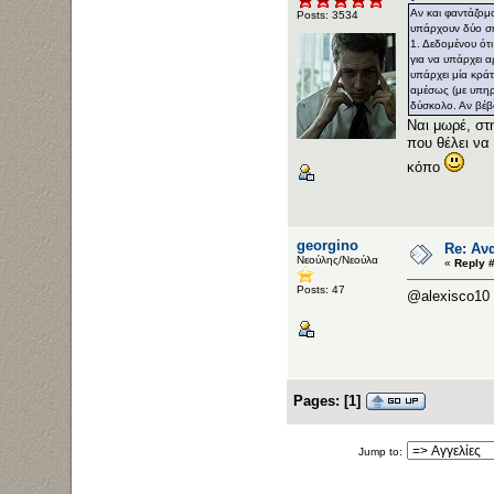
Αν και φαντάζομ
Posts: 3534
υπάρχουν δύο ση
1. Δεδομένου ότι
για να υπάρχει α
υπάρχει μία κράτ
αμέσως (με υπηρ
δύσκολο. Αν βέβαι
Ναι μωρέ, στ
που θέλει να
κόπο
georgino
Re: Αν
Νεούλης/Νεούλα
«
Reply #
Posts: 47
@alexisco10
Pages:
[
1
]
Jump to: