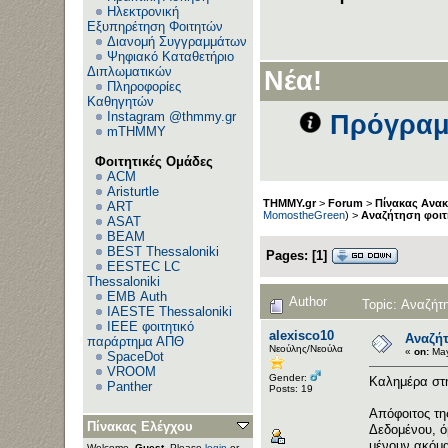
Ηλεκτρονική
Εξυπηρέτηση Φοιτητών
Διανομή Συγγραμμάτων
Ψηφιακό Καταθετήριο
Διπλωματικών
Νέα!
Πληροφορίες
Καθηγητών
Instagram @thmmy.gr
Πρόγραμ
mTHMMY
Φοιτητικές Ομάδες
ACM
Aristurtle
THMMY.gr
>
Forum
>
Πίνακας Ανα
ART
MomostheGreen
) >
Αναζήτηση φοιτή
ASAT
BEAM
BEST Thessaloniki
Pages:
[
1
]
EESTEC LC
Thessaloniki
EΜΒ Auth
Author
Topic: Αναζήτη
IAESTE Thessaloniki
IEEE φοιτητικό
alexisco10
Αναζήτ
παράρτημα ΑΠΘ
Νεούλης/Νεούλα
«
on:
May
SpaceDot
VROOM
Gender:
Καλημέρα στ
Panther
Posts: 19
Απόφοιτος τη
Πίνακας Ελέγχου
Δεδομένου, ό
μένουν ακόμα
Welcome,
Guest
. Please
login
or