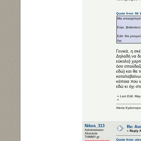
Quote from: Mr 
Μια απασχόληση α
Εύγε, @alexisco1
Edit: Θα μπορούσ
όχι.
Γενικά, η σκ
Δηλαδή να δο
εύκολο) χαρτ
όσο σπούδαζα
εδώ) και θα τ
καταλαβαίνω ό
κάποια που ν
εδώ κι όχι σ
«
Last Edit: Ma
»
Alexis Kydonopo
Nikos_313
Re: Αν
Administrator
«
Reply #
Αbsolute
ΤΗΜΜΥ.gr
Quote from: ale