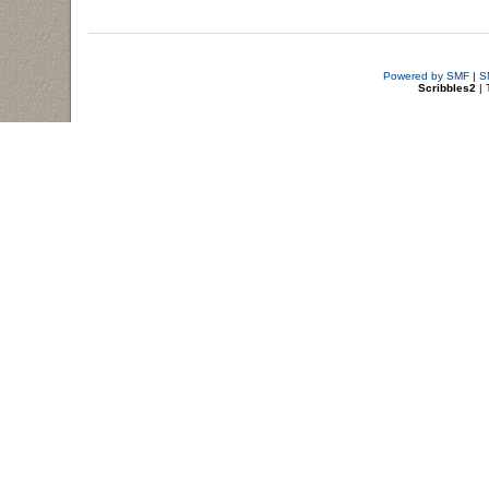
Powered by SMF
|
S
Scribbles2
| 