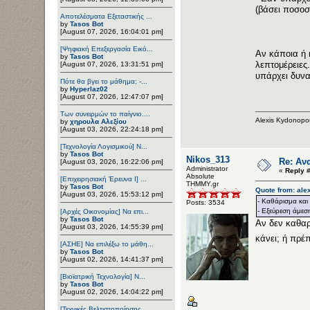
(βάσει ποσοσ
Αποτελέσματα Εξεταστικής ...
by
Tasos Bot
[August 07, 2026, 16:04:01 pm]
[Ψηφιακή Επεξεργασία Εικό...
Αν κάποια ή 
by
Tasos Bot
λεπτομέρειες
[August 07, 2026, 13:31:51 pm]
υπάρχει δυνα
Πότε θα βγει το μάθημα; -...
by
Hyperlaz02
[August 07, 2026, 12:47:07 pm]
Των συνειρμών το παίγνιο....
Alexis Kydonopo
by
χηρουλα Αλεξίου
[August 03, 2026, 22:24:18 pm]
[Τεχνολογία Λογισμικού] Ν...
by
Tasos Bot
Nikos_313
Re: Αν
[August 03, 2026, 16:22:06 pm]
Administrator
«
Reply #
Αbsolute
[Επιχειρησιακή Έρευνα Ι] ...
ΤΗΜΜΥ.gr
by
Tasos Bot
Quote from: ale
[August 03, 2026, 15:53:12 pm]
- Καθάρισμα και 
Posts: 3534
- Εξεύρεση άμεσ
[Αρχές Οικονομίας] Να επι...
by
Tasos Bot
Αν δεν καθαρ
[August 03, 2026, 14:55:39 pm]
κάνει; ή πρέ
[ΑΣΗΕ] Να επιλέξω το μάθη...
by
Tasos Bot
[August 02, 2026, 14:41:37 pm]
[Βιοϊατρική Τεχνολογία] Ν...
by
Tasos Bot
[August 02, 2026, 14:04:22 pm]
[Τεχνικές Βελτιστοποίησης...