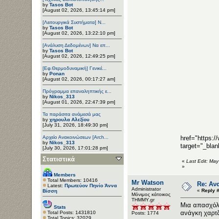
by
Tasos Bot
[August 02, 2026, 13:45:14 pm]
[Λειτουργικά Συστήματα] Ν...
by
Tasos Bot
[August 02, 2026, 13:22:10 pm]
[Ανάλυση Δεδομένων] Να επ...
by
Tasos Bot
[August 02, 2026, 12:49:25 pm]
[Εφ.Θερμοδυναμική] Γενικέ...
by
Ponan
[August 02, 2026, 00:17:27 am]
Πρόγραμμα επαναληπτικής ε...
by
Nikos_313
[August 01, 2026, 22:47:39 pm]
Τα παράσιτα ανάμεσά μας
by
χηρουλα Αλεξίου
[July 31, 2026, 18:49:30 pm]
Αρχείο Ανακοινώσεων [Arch...
href="https:
by
Nikos_313
target="_bla
[July 30, 2026, 17:01:28 pm]
Στατιστικά
«
Last Edit: Ma
»
Members
Total Members: 10416
Mr Watson
Re: Αν
Latest:
Πρωτεύον Πηνίο Άννα
Administrator
«
Reply #
Βίσση
Μόνιμος κάτοικος
ΤΗΜΜΥ.gr
Μια απασχόλη
Stats
ανάγκη χαρτζι
Total Posts: 1431810
Posts: 1774
Total Topics: 32029