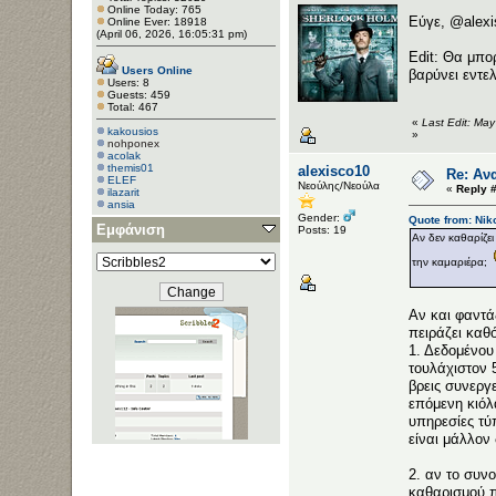
Online Today: 765
Εύγε, @alexi
Online Ever: 18918
(April 06, 2026, 16:05:31 pm)
Edit: Θα μπο
Users Online
βαρύνει εντελ
Users: 8
Guests: 459
Total: 467
«
Last Edit: Ma
kakousios
»
nohponex
acolak
themis01
alexisco10
Re: Αν
ELEF
Νεούλης/Νεούλα
«
Reply #
ilazarit
ansia
Gender:
Quote from: Nik
Εμφάνιση
Posts: 19
Αν δεν καθαρίζει
την καμαριέρα;
Αν και φαντά
πειράζει καθ
1. Δεδομένου
τουλάχιστον 
βρεις συνεργ
επόμενη κιόλ
υπηρεσίες τύ
είναι μάλλον 
2. αν το συνο
καθαρισμού πα