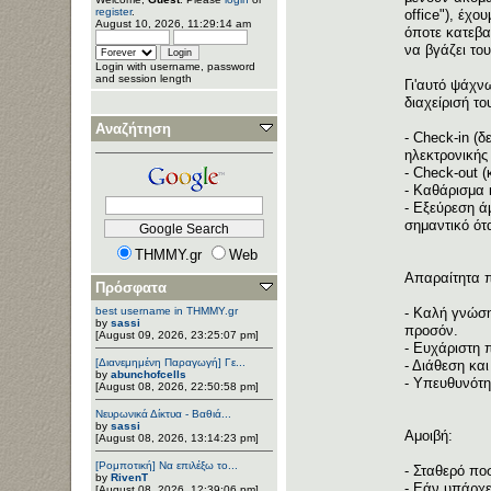
register
.
office"), έχ
August 10, 2026, 11:29:14 am
όποτε κατεβα
να βγάζει το
Login with username, password
and session length
Γι'αυτό ψάχν
διαχείρισή τ
Αναζήτηση
- Check-in (
ηλεκτρονικής
- Check-out 
- Καθάρισμα 
- Εξεύρεση ά
σημαντικό ότ
THMMY.gr
Web
Απαραίτητα 
Πρόσφατα
best username in THMMY.gr
- Καλή γνώση
by
sassi
προσόν.
[August 09, 2026, 23:25:07 pm]
- Ευχάριστη 
[Διανεμημένη Παραγωγή] Γε...
- Διάθεση κα
by
abunchofcells
- Υπευθυνότη
[August 08, 2026, 22:50:58 pm]
Νευρωνικά Δίκτυα - Βαθιά...
by
sassi
Αμοιβή:
[August 08, 2026, 13:14:23 pm]
[Ρομποτική] Να επιλέξω το...
- Σταθερό πο
by
RivenT
- Εάν υπάρχε
[August 08, 2026, 12:39:06 pm]