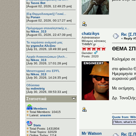
by
Tasos Bot
[August 02, 2026, 12:49:25 pm]
[Εφ.Θερμοδυναμική] Γενικέ...
by
Ponan
[August 02, 2026, 00:17:27 am]
Πρόγραμμα επαναληπτικής ε...
by
Nikos_313
chatzikys
Re: [Σ.
[August 01, 2026, 22:47:39 pm]
Administrator
«
Reply #
Μόνιμος κάτοικος
Τα παράσιτα ανάμεσά μας
ΤΗΜΜΥ.gr
by
χηρουλα Αλεξίου
ΘΕΜΑ ΣΠΗ
[July 31, 2026, 18:49:30 pm]
Gender:
Posts: 2020
Αρχείο Ανακοινώσεων [Arch...
Καλημέρα σε 
by
Nikos_313
[July 30, 2026, 17:01:28 pm]
στο φάκελο Θ
Μεταπτυχιακό στο EPFL
Ημερομηνία π
by
Nikos_313
[July 30, 2026, 14:24:35 pm]
αυριανού μαθ
Οδύσσεια
Με εκτίμηση,
by
mdimitrig
[July 30, 2026, 09:53:33 am]
Δρ. Τονοζλής
Στατιστικά
Members
Total Members: 10415
Latest:
anasim
Quote from: Wib
("Mom, what’s the
Stats
Total Posts: 1431804
Total Topics: 32029
Mr Watson
Re: [Σ.
Online Today: 1114