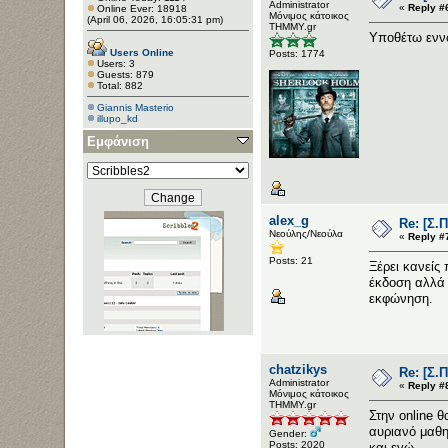
Administrator
«
Reply #
Online Ever: 18918
Μόνιμος κάτοικος
(April 06, 2026, 16:05:31 pm)
ΤΗΜΜΥ.gr
Υποθέτω εννο
Users Online
Posts: 1774
Users: 3
Guests: 879
Total: 882
Giannis Masterio
illupo_kd
Εμφάνιση
alex_g
Re: [Σ.
Νεούλης/Νεούλα
«
Reply #
Posts: 21
Ξέρει κανείς
έκδοση αλλά 
εκφώνηση.
chatzikys
Re: [Σ.
Administrator
«
Reply #
Μόνιμος κάτοικος
ΤΗΜΜΥ.gr
Στην online 
αυριανό μαθη
Gender:
Posts: 2020
και εγώ.