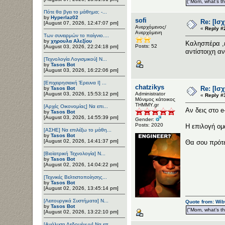
("Mom, what’s the
Πότε θα βγει το μάθημα; -...
by
Hyperlaz02
sofi
Re: [Ισ
[August 07, 2026, 12:47:07 pm]
Ανερχόμενος/
«
Reply #
Ανερχόμενη
Των συνειρμών το παίγνιο....
by
χηρουλα Αλεξίου
Καλησπέρα ,έ
Posts: 52
[August 03, 2026, 22:24:18 pm]
αντίστοιχη α
[Τεχνολογία Λογισμικού] Ν...
by
Tasos Bot
[August 03, 2026, 16:22:06 pm]
[Επιχειρησιακή Έρευνα Ι] ...
chatzikys
Re: [Ισ
by
Tasos Bot
[August 03, 2026, 15:53:12 pm]
Administrator
«
Reply #
Μόνιμος κάτοικος
ΤΗΜΜΥ.gr
[Αρχές Οικονομίας] Να επι...
Αν δεις στο e
by
Tasos Bot
[August 03, 2026, 14:55:39 pm]
Gender:
Posts: 2020
Η επιλογή ομά
[ΑΣΗΕ] Να επιλέξω το μάθη...
by
Tasos Bot
[August 02, 2026, 14:41:37 pm]
Θα σου πρότε
[Βιοϊατρική Τεχνολογία] Ν...
by
Tasos Bot
[August 02, 2026, 14:04:22 pm]
[Τεχνικές Βελτιστοποίησης...
by
Tasos Bot
[August 02, 2026, 13:45:14 pm]
[Λειτουργικά Συστήματα] Ν...
Quote from: Wib
by
Tasos Bot
("Mom, what’s the
[August 02, 2026, 13:22:10 pm]
[Ανάλυση Δεδομένων] Να επ...