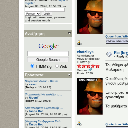
register
.
August 08, 2026, 13:54:23 pm
Login with username, password
and session length
Αναζήτηση
Quote from: Wib
("Mom, what’s the
chatzikys
Re: [Ισ
Administrator
«
Reply #
Μόνιμος κάτοικος
ΤΗΜΜΥ.gr
Το μάθημα φέ
THMMY.gr
Web
Μαλαμάκη.
Gender:
Posts: 2020
Πρόσφατα
Ο καθένας θα
Νευρωνικά Δίκτυα - Βαθιά...
γίνουν μαθήμα
by
sassi
[
Today
at 13:14:23]
Επίσης στα π
[Ρομποτική] Να επιλέξω το...
εργαστήριο.
by
RivenT
[
Today
at 12:39:06]
Τα μαθήματα 
Αποτελέσματα Εξεταστικής ...
by
Tasos Bot
[August 07, 2026, 16:04:01 pm]
[Ψηφιακή Επεξεργασία Εικό...
Quote from: Wib
by
Tasos Bot
[August 07, 2026, 13:31:51 pm]