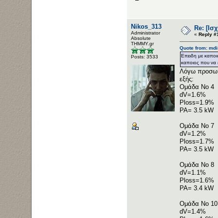
Nikos_313
Re: [Ισ
Administrator
«
Reply #
Αbsolute
ΤΗΜΜΥ.gr
Quote from: mdi
Επειδη με καποι
Posts: 3533
καποιος που να 
Λόγω προσωπ
εξής:
Ομάδα No 4
dV=1.6%
Ploss=1.9%
PA= 3.5 kW
Ομάδα No 7
dV=1.2%
Ploss=1.7%
PA= 3.5 kW
Ομάδα No 8
dV=1.1%
Ploss=1.6%
PA= 3.4 kW
Ομάδα No 10
dV=1.4%