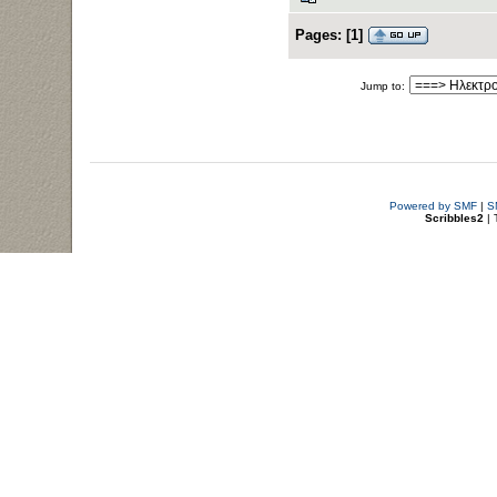
Pages:
[
1
]
Jump to:
Powered by SMF
|
S
Scribbles2
| 