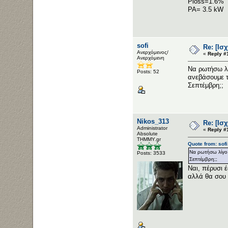
Ploss=1.6%
PA= 3.5 kW
sofi
Re: [Ισ
Ανερχόμενος/
«
Reply #
Ανερχόμενη
Να ρωτήσω λί
Posts: 52
ανεβάσουμε 
Σεπτέμβρη;;
Nikos_313
Re: [Ισ
Administrator
«
Reply #
Αbsolute
ΤΗΜΜΥ.gr
Quote from: sof
Να ρωτήσω λίγο 
Posts: 3533
Σεπτέμβρη;;
Ναι, πέρυσι 
αλλά θα σου 