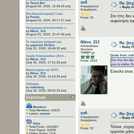
sofi
Re: [Ισ
by
Tasos Bot
[August 02, 2026, 12:49:25 pm]
Ανερχόμενος/
«
Reply #
Ανερχόμενη
[Εφ.Θερμοδυναμική] Γενικέ...
Στο ππς δεν ε
by
Ponan
Posts: 52
[August 02, 2026, 00:17:27 am]
εκφώνηση της
Πρόγραμμα επαναληπτικής ε...
by
Nikos_313
[August 01, 2026, 22:47:39 pm]
Nikos_313
Τα παράσιτα ανάμεσά μας
Re: [Ισ
by
χηρουλα Αλεξίου
Administrator
«
Reply #
[July 31, 2026, 18:49:30 pm]
Αbsolute
ΤΗΜΜΥ.gr
Quote from: sofi
Αρχείο Ανακοινώσεων [Arch...
by
Nikos_313
Στο ππς δεν είχε
Posts: 3533
[July 30, 2026, 17:01:28 pm]
μου τη στείλει ;
Μεταπτυχιακό στο EPFL
Εύκολο είναι
by
Nikos_313
[July 30, 2026, 14:24:35 pm]
Οδύσσεια
by
mdimitrig
[July 30, 2026, 09:53:33 am]
Στατιστικά
Members
Total Members: 10415
sofi
Re: [Ισ
Latest:
anasim
Ανερχόμενος/
«
Reply #
Ανερχόμενη
Stats
Τέλεια ,ευχα
Total Posts: 1431807
Posts: 52
Total Topics: 32029
εργασία μήπω
Online Today: 1114