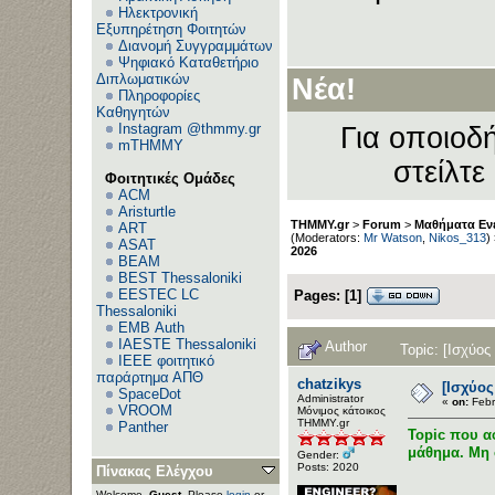
Ηλεκτρονική
Εξυπηρέτηση Φοιτητών
Διανομή Συγγραμμάτων
Ψηφιακό Καταθετήριο
Διπλωματικών
Νέα!
Πληροφορίες
Καθηγητών
Instagram @thmmy.gr
Για οποιοδή
mTHMMY
στείλτε
Φοιτητικές Ομάδες
ACM
Aristurtle
THMMY.gr
>
Forum
>
Μαθήματα Εν
ART
(Moderators:
Mr Watson
,
Nikos_313
)
ASAT
2026
BEAM
BEST Thessaloniki
EESTEC LC
Pages:
[
1
]
Thessaloniki
EΜΒ Auth
IAESTE Thessaloniki
Author
Topic: [Ισχύος
IEEE φοιτητικό
παράρτημα ΑΠΘ
chatzikys
[Ισχύος
SpaceDot
Administrator
«
on:
Febr
VROOM
Μόνιμος κάτοικος
ΤΗΜΜΥ.gr
Panther
Topic που α
μάθημα. Μη σ
Gender:
Posts: 2020
Πίνακας Ελέγχου
Welcome,
Guest
. Please
login
or