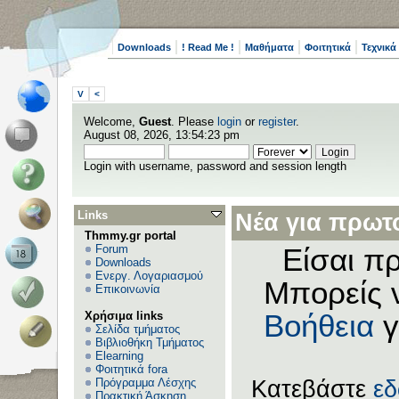
Downloads
! Read Me !
Μαθήματα
Φοιτητικά
Τεχνικά
V
<
Welcome,
Guest
. Please
login
or
register
.
August 08, 2026, 13:54:23 pm
Login with username, password and session length
Links
Νέα για πρωτο
Thmmy.gr portal
Forum
Είσαι πρ
Downloads
Ενεργ. Λογαριασμού
Μπορείς 
Επικοινωνία
Χρήσιμα links
Βοήθεια
γ
Σελίδα τμήματος
Βιβλιοθήκη Τμήματος
Elearning
Φοιτητικά fora
Πρόγραμμα Λέσχης
Κατεβάστε
ε
Πρακτική Άσκηση