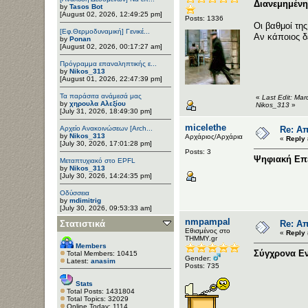
Διανεμημέν
by
Tasos Bot
[August 02, 2026, 12:49:25 pm]
Posts: 1336
Οι βαθμοί τη
[Εφ.Θερμοδυναμική] Γενικέ...
Αν κάποιος δ
by
Ponan
[August 02, 2026, 00:17:27 am]
Πρόγραμμα επαναληπτικής ε...
by
Nikos_313
[August 01, 2026, 22:47:39 pm]
Τα παράσιτα ανάμεσά μας
«
Last Edit: Ma
by
χηρουλα Αλεξίου
Nikos_313
»
[July 31, 2026, 18:49:30 pm]
micelethe
Αρχείο Ανακοινώσεων [Arch...
Re: Απ
by
Nikos_313
Αρχάριος/Αρχάρια
«
Reply 
[July 30, 2026, 17:01:28 pm]
Posts: 3
Ψηφιακή Επ
Μεταπτυχιακό στο EPFL
by
Nikos_313
[July 30, 2026, 14:24:35 pm]
Οδύσσεια
by
mdimitrig
[July 30, 2026, 09:53:33 am]
nmpampal
Στατιστικά
Re: Απ
Εθισμένος στο
«
Reply 
ΤΗΜΜΥ.gr
Members
Σύγχρονα Εν
Total Members: 10415
Gender:
Latest:
anasim
Posts: 735
Stats
Total Posts: 1431804
Total Topics: 32029
Online Today: 1114