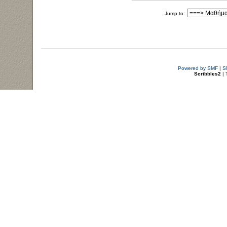
Jump to:
Powered by SMF
|
S
Scribbles2
| 