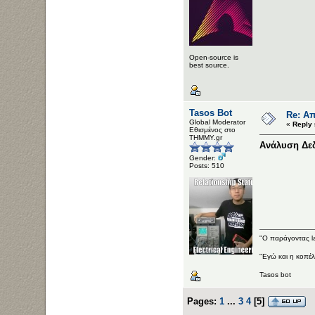
Open-source is
best source.
Tasos Bot
Re: Απ
Global Moderator
«
Reply 
Εθισμένος στο
ΤΗΜΜΥ.gr
Ανάλυση Δε
Gender:
Posts: 510
"Ο παράγοντας la
"Εγώ και η κοπέλ
Tasos bot
Pages:
1
...
3
4
[
5
]