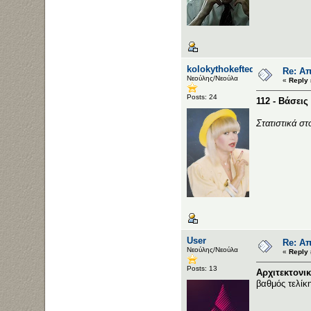
kolokythokeftedakia
Re: Απ
Νεούλης/Νεούλα
«
Reply 
Posts: 24
112 - Βάσει
Στατιστικά σ
User
Re: Απ
Νεούλης/Νεούλα
«
Reply 
Posts: 13
Αρχιτεκτονι
βαθμός τελίκ