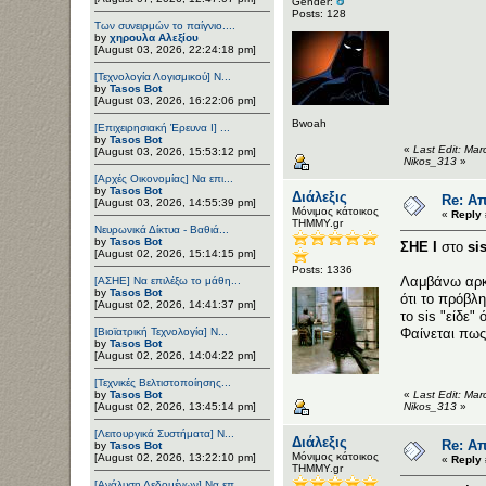
Gender:
Posts: 128
Των συνειρμών το παίγνιο....
by
χηρουλα Αλεξίου
[August 03, 2026, 22:24:18 pm]
[Τεχνολογία Λογισμικού] Ν...
by
Tasos Bot
[August 03, 2026, 16:22:06 pm]
Bwoah
[Επιχειρησιακή Έρευνα Ι] ...
by
Tasos Bot
«
Last Edit: Ma
[August 03, 2026, 15:53:12 pm]
Nikos_313
»
[Αρχές Οικονομίας] Να επι...
by
Tasos Bot
Διάλεξις
Re: Απ
[August 03, 2026, 14:55:39 pm]
Μόνιμος κάτοικος
«
Reply 
ΤΗΜΜΥ.gr
Νευρωνικά Δίκτυα - Βαθιά...
by
Tasos Bot
ΣΗΕ Ι
στο
si
[August 02, 2026, 15:14:15 pm]
Posts: 1336
Λαμβάνω αρκε
[ΑΣΗΕ] Να επιλέξω το μάθη...
by
Tasos Bot
ότι το πρόβλ
[August 02, 2026, 14:41:37 pm]
το sis "είδε"
[Βιοϊατρική Τεχνολογία] Ν...
Φαίνεται πως
by
Tasos Bot
[August 02, 2026, 14:04:22 pm]
[Τεχνικές Βελτιστοποίησης...
by
Tasos Bot
«
Last Edit: Ma
[August 02, 2026, 13:45:14 pm]
Nikos_313
»
[Λειτουργικά Συστήματα] Ν...
Διάλεξις
Re: Απ
by
Tasos Bot
Μόνιμος κάτοικος
[August 02, 2026, 13:22:10 pm]
«
Reply 
ΤΗΜΜΥ.gr
[Ανάλυση Δεδομένων] Να επ...