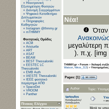
Ηλεκτρονική
Εξυπηρέτηση Φοιτητών
Διανομή Συγγραμμάτων
Ψηφιακό Καταθετήριο
Διπλωματικών
Νέα!
Πληροφορίες
Καθηγητών
Instagram @thmmy.gr
Όταν 
mTHMMY
Ανακοινώσ
Φοιτητικές Ομάδες
ACM
μεγαλύτερη π
Aristurtle
ART
). π.χ. [img
ASAT
BEAM
BEST Thessaloniki
EESTEC LC
THMMY.gr
>
Forum
>
Χαλαρή συζήτ
Watson
,
Nikos_313
) >
Υποτιμημένες 
Thessaloniki
EΜΒ Auth
IAESTE Thessaloniki
Pages:
[
1
]
IEEE φοιτητικό
παράρτημα ΑΠΘ
SpaceDot
Author
Topic: Υποτιμη
VROOM
Panther
tartoufos
Υπο
Καταξιωμένος/
«
on
Καταξιωμένη
Πίνακας Ελέγχου
Μετά τις υπερ
Welcome,
Guest
. Please
login
or