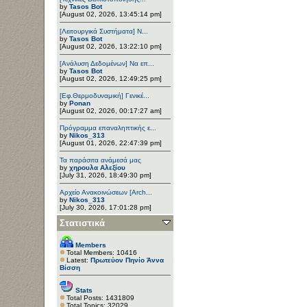
by
Tasos Bot
[August 02, 2026, 13:45:14 pm]
[Λειτουργικά Συστήματα] Ν...
by
Tasos Bot
[August 02, 2026, 13:22:10 pm]
[Ανάλυση Δεδομένων] Να επ...
by
Tasos Bot
[August 02, 2026, 12:49:25 pm]
[Εφ.Θερμοδυναμική] Γενικέ...
by
Ponan
[August 02, 2026, 00:17:27 am]
Πρόγραμμα επαναληπτικής ε...
by
Nikos_313
[August 01, 2026, 22:47:39 pm]
Τα παράσιτα ανάμεσά μας
by
χηρουλα Αλεξίου
[July 31, 2026, 18:49:30 pm]
Αρχείο Ανακοινώσεων [Arch...
by
Nikos_313
[July 30, 2026, 17:01:28 pm]
Στατιστικά
Members
Total Members: 10416
Latest:
Πρωτεύον Πηνίο Άννα
Βίσση
Stats
Total Posts: 1431809
Total Topics: 32029