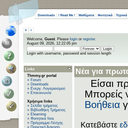
Downloads
! Read Me !
Μαθήματα
Φοιτητικά
Τεχνικά
V
<
Welcome,
Guest
. Please
login
or
register
.
August 09, 2026, 12:22:05 pm
Login with username, password and session length
Links
Νέα για πρωτο
Thmmy.gr portal
Forum
Είσαι πρ
Downloads
Ενεργ. Λογαριασμού
Μπορείς 
Επικοινωνία
Χρήσιμα links
Βοήθεια
γ
Σελίδα τμήματος
Βιβλιοθήκη Τμήματος
Elearning
Φοιτητικά fora
Πρόγραμμα Λέσχης
Κατεβάστε
ε
Πρακτική Άσκηση