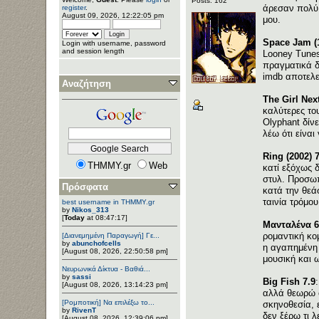
Posts: 162
άρεσαν πολύ 
register
.
August 09, 2026, 12:22:05 pm
μου.
Space Jam (1
Login with username, password
and session length
Looney Tunes
πραγματικά δ
imdb αποτελεί
Αναζήτηση
The Girl Nex
καλύτερες το
Olyphant δίν
λέω ότι είνα
Ring (2002) 7
THMMY.gr
Web
κατί εξόχως δ
στυλ. Προσωπι
Πρόσφατα
κατά την θεά
ταινία τρόμου
best username in THMMY.gr
by
Nikos_313
[
Today
at 08:47:17]
Μανταλένα 6
ρομαντική κο
[Διανεμημένη Παραγωγή] Γε...
by
abunchofcells
η αγαπημένη 
[August 08, 2026, 22:50:58 pm]
μουσική και ω
Νευρωνικά Δίκτυα - Βαθιά...
by
sassi
Big Fish 7.9
[August 08, 2026, 13:14:23 pm]
αλλά θεωρώ ό
[Ρομποτική] Να επιλέξω το...
σκηνοθεσία, 
by
RivenT
δεν ξέρω τι λ
[August 08, 2026, 12:39:06 pm]