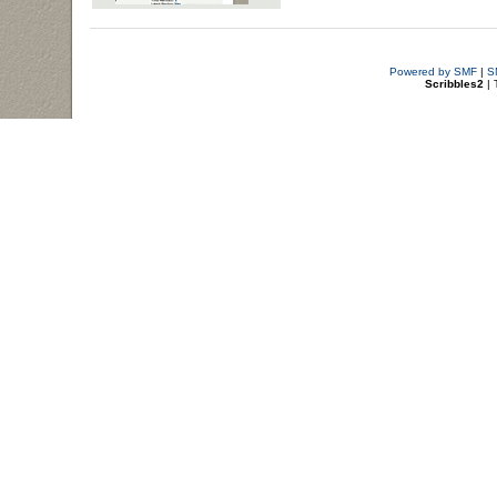
Powered by SMF
|
S
Scribbles2
| 