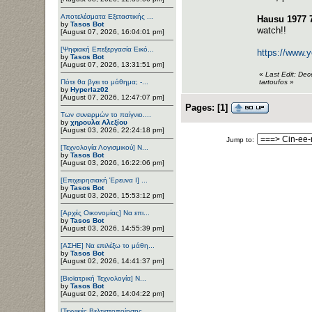
Αποτελέσματα Εξεταστικής ...
Hausu 1977 
by
Tasos Bot
watch!!
[August 07, 2026, 16:04:01 pm]
[Ψηφιακή Επεξεργασία Εικό...
https://www.
by
Tasos Bot
[August 07, 2026, 13:31:51 pm]
«
Last Edit: De
Πότε θα βγει το μάθημα; -...
tartoufos
»
by
Hyperlaz02
[August 07, 2026, 12:47:07 pm]
Pages:
[
1
]
Των συνειρμών το παίγνιο....
by
χηρουλα Αλεξίου
[August 03, 2026, 22:24:18 pm]
Jump to:
[Τεχνολογία Λογισμικού] Ν...
by
Tasos Bot
[August 03, 2026, 16:22:06 pm]
[Επιχειρησιακή Έρευνα Ι] ...
by
Tasos Bot
[August 03, 2026, 15:53:12 pm]
[Αρχές Οικονομίας] Να επι...
by
Tasos Bot
[August 03, 2026, 14:55:39 pm]
[ΑΣΗΕ] Να επιλέξω το μάθη...
by
Tasos Bot
[August 02, 2026, 14:41:37 pm]
[Βιοϊατρική Τεχνολογία] Ν...
by
Tasos Bot
[August 02, 2026, 14:04:22 pm]
[Τεχνικές Βελτιστοποίησης...