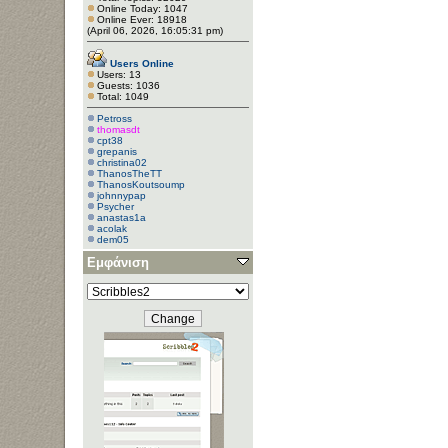
Online Today: 1047
Online Ever: 18918
(April 06, 2026, 16:05:31 pm)
Users Online
Users: 13
Guests: 1036
Total: 1049
Petross
thomasdt
cpt38
grepanis
christina02
ThanosTheTT
ThanosKoutsoump
johnnypap
Psycher
anastas1a
acolak
dem05
Εμφάνιση