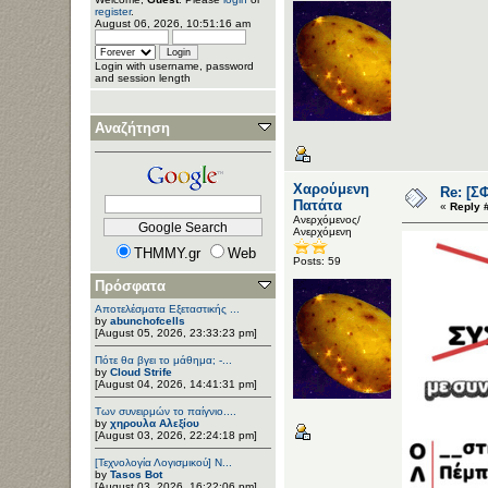
register
.
August 06, 2026, 10:51:16 am
Login with username, password
and session length
Αναζήτηση
Χαρούμενη
Re: [Σ
Πατάτα
«
Reply 
Ανερχόμενος/
Ανερχόμενη
THMMY.gr
Web
Posts: 59
Πρόσφατα
Αποτελέσματα Εξεταστικής ...
by
abunchofcells
[August 05, 2026, 23:33:23 pm]
Πότε θα βγει το μάθημα; -...
by
Cloud Strife
[August 04, 2026, 14:41:31 pm]
Των συνειρμών το παίγνιο....
by
χηρουλα Αλεξίου
[August 03, 2026, 22:24:18 pm]
[Τεχνολογία Λογισμικού] Ν...
by
Tasos Bot
[August 03, 2026, 16:22:06 pm]