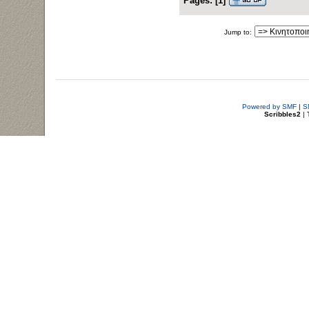
Pages:
[
1
]
Jump to:
Powered by SMF
|
S
Scribbles2
| 