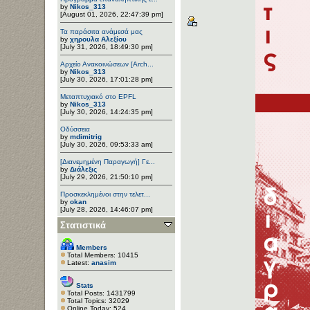
by
Nikos_313
[August 01, 2026, 22:47:39 pm]
Τα παράσιτα ανάμεσά μας
by
χηρουλα Αλεξίου
[July 31, 2026, 18:49:30 pm]
Αρχείο Ανακοινώσεων [Arch...
by
Nikos_313
[July 30, 2026, 17:01:28 pm]
Μεταπτυχιακό στο EPFL
by
Nikos_313
[July 30, 2026, 14:24:35 pm]
Οδύσσεια
by
mdimitrig
[July 30, 2026, 09:53:33 am]
[Διανεμημένη Παραγωγή] Γε...
by
Διάλεξις
[July 29, 2026, 21:50:10 pm]
Προσκεκλημένοι στην τελετ...
by
okan
[July 28, 2026, 14:46:07 pm]
Στατιστικά
Members
Total Members: 10415
Latest:
anasim
Stats
Total Posts: 1431799
Total Topics: 32029
Online Today: 524