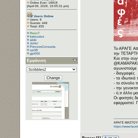
Online Ever: 18918
(April 06, 2026, 16:05:31 pm)
Users Online
Users: 9
Guests: 446
Total: 455
RivenT
kakousios
abiki
JoHn!
PrincessConsuela
Το ΑΡΑΓΕ Att
cpt38
την ΤΕΤΑΡΤΗ 
gpr000
Και στην συγ
Εμφάνιση
@ΚΑΜΑΡΑΚΙ, ό
αγωνιστούμε 
- διαγραφές
- τα ιδιωτικά
- το σύνολο 
- την γενοκτο
- ό,τι άλλο μ
Οι φοιτητές 
εφαρμοστεί. 
ΑΡΑΓΕ ΜΑΣΤΟΥ
https://www.fac