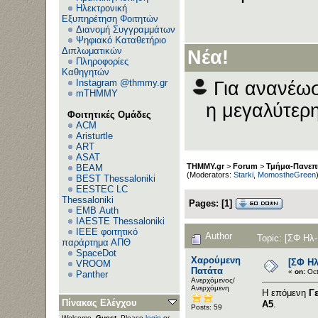
Ηλεκτρονική
Εξυπηρέτηση Φοιτητών
Διανομή Συγγραμμάτων
Ψηφιακό Καταθετήριο
Διπλωματικών
Νέα!
Πληροφορίες
Καθηγητών
Instagram @thmmy.gr
Για ανανέωσ
mTHMMY
η μεγαλύτερη
Φοιτητικές Ομάδες
ACM
Aristurtle
ART
ASAT
THMMY.gr
>
Forum
>
Τμήμα-Πανεπι
BEAM
(Moderators:
Starki
,
MomostheGreen
BEST Thessaloniki
EESTEC LC
Thessaloniki
Pages:
[
1
]
EΜΒ Auth
IAESTE Thessaloniki
IEEE φοιτητικό
Author
Topic: [ΣΦ Ηλ
παράρτημα ΑΠΘ
SpaceDot
Χαρούμενη
[ΣΦ Ηλ
VROOM
Πατάτα
«
on:
Oct
Panther
Ανερχόμενος/
Ανερχόμενη
Η επόμενη
Γ
Πίνακας Ελέγχου
Α5
.
Posts: 59
Welcome,
Guest
. Please
login
or