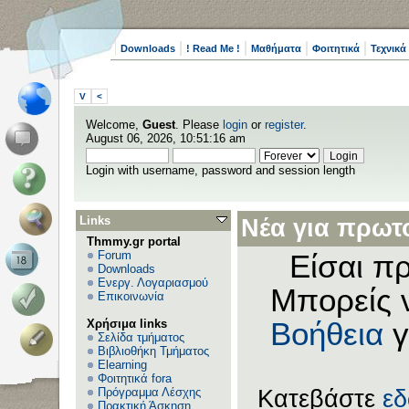
Downloads
! Read Me !
Μαθήματα
Φοιτητικά
Τεχνικά
V
<
Welcome,
Guest
. Please
login
or
register
.
August 06, 2026, 10:51:16 am
Login with username, password and session length
Links
Νέα για πρωτο
Thmmy.gr portal
Forum
Είσαι πρ
Downloads
Ενεργ. Λογαριασμού
Μπορείς 
Επικοινωνία
Χρήσιμα links
Βοήθεια
γ
Σελίδα τμήματος
Βιβλιοθήκη Τμήματος
Elearning
Φοιτητικά fora
Πρόγραμμα Λέσχης
Κατεβάστε
ε
Πρακτική Άσκηση