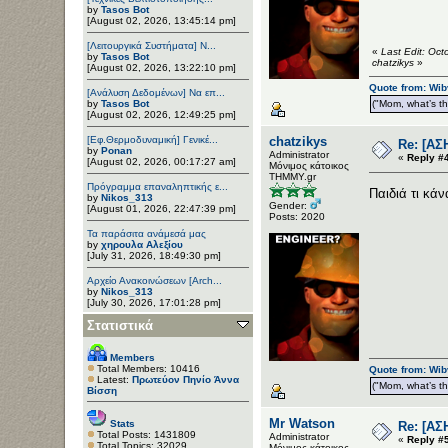
by
Tasos Bot
[August 02, 2026, 13:45:14 pm]
[Λειτουργικά Συστήματα] Ν...
«
Last Edit: Oc
by
Tasos Bot
chatzikys
»
[August 02, 2026, 13:22:10 pm]
Quote from: Wib
[Ανάλυση Δεδομένων] Να επ...
by
Tasos Bot
("Mom, what’s the
[August 02, 2026, 12:49:25 pm]
[Εφ.Θερμοδυναμική] Γενικέ...
chatzikys
Re: [ΑΣ
by
Ponan
Administrator
«
Reply #4
[August 02, 2026, 00:17:27 am]
Μόνιμος κάτοικος
ΤΗΜΜΥ.gr
Πρόγραμμα επαναληπτικής ε...
Παιδιά τι κά
by
Nikos_313
Gender:
[August 01, 2026, 22:47:39 pm]
Posts: 2020
Τα παράσιτα ανάμεσά μας
by
χηρουλα Αλεξίου
[July 31, 2026, 18:49:30 pm]
Αρχείο Ανακοινώσεων [Arch...
by
Nikos_313
[July 30, 2026, 17:01:28 pm]
Στατιστικά
Members
Total Members: 10416
Quote from: Wib
Latest:
Πρωτεύον Πηνίο Άννα
("Mom, what’s the
Βίσση
Mr Watson
Stats
Re: [ΑΣ
Total Posts: 1431809
Administrator
«
Reply #5
Total Topics: 32029
Μόνιμος κάτοικος