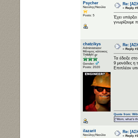
Psycher
Re: [ΑΣ
Νεούλης/Νεούλα
«
Reply #9
Posts: 5
Έχει υπάρξει
γνωρίζουμε π
chatzikys
Re: [ΑΣ
Administrator
«
Reply #
Μόνιμος κάτοικος
ΤΗΜΜΥ.gr
Τα έδειξε στ
9 μονάδες η 
Gender:
Posts: 2020
Επιπλέον υπά
Quote from: Wib
("Mom, what’s the
ilazarit
Re: [ΑΣ
Νεούλης/Νεούλα
«
Reply #1