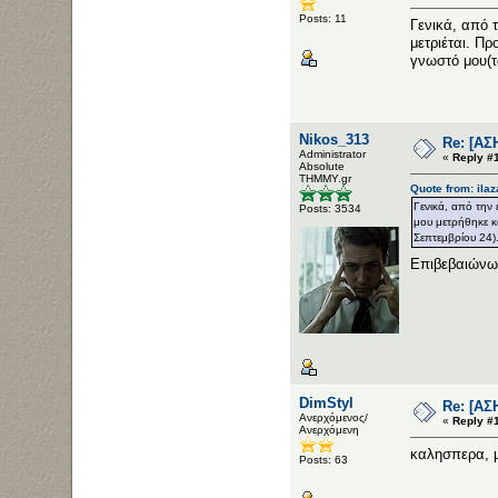
Posts: 11
Γενικά, από 
μετριέται. Π
γνωστό μου(τ
Nikos_313
Re: [ΑΣ
Administrator
«
Reply #
Αbsolute
ΤΗΜΜΥ.gr
Quote from: ilaz
Γενικά, από την
Posts: 3534
μου μετρήθηκε κ
Σεπτεμβρίου 24)
Επιβεβαιώνω,
DimStyl
Re: [ΑΣ
Ανερχόμενος/
«
Reply #
Ανερχόμενη
καλησπερα, μ
Posts: 63