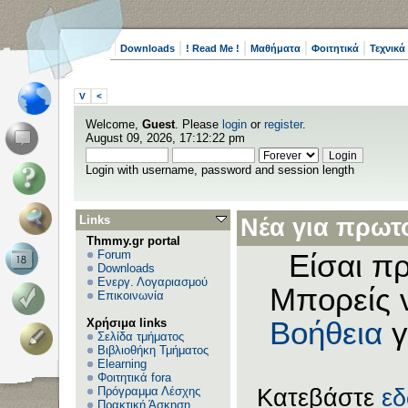
Downloads
! Read Me !
Μαθήματα
Φοιτητικά
Τεχνικά
V
<
Welcome,
Guest
. Please
login
or
register
.
August 09, 2026, 17:12:22 pm
Login with username, password and session length
Links
Νέα για πρωτο
Thmmy.gr portal
Forum
Είσαι πρ
Downloads
Ενεργ. Λογαριασμού
Μπορείς 
Επικοινωνία
Χρήσιμα links
Βοήθεια
γ
Σελίδα τμήματος
Βιβλιοθήκη Τμήματος
Elearning
Φοιτητικά fora
Πρόγραμμα Λέσχης
Κατεβάστε
ε
Πρακτική Άσκηση