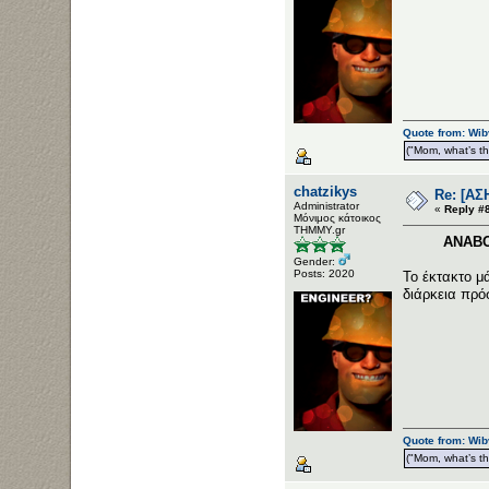
Quote from: Wib
("Mom, what’s the
chatzikys
Re: [ΑΣ
Administrator
«
Reply #8
Μόνιμος κάτοικος
ΤΗΜΜΥ.gr
ΑΝΑΒΟ
Gender:
Posts: 2020
Το έκτακτο μ
διάρκεια πρό
Quote from: Wib
("Mom, what’s the