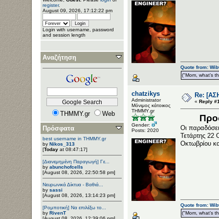
register
.
August 09, 2026, 17:12:22 pm
Login with username, password
and session length
Αναζήτηση
Quote from: Wib
("Mom, what’s the
chatzikys
Re: [ΑΣ
Administrator
«
Reply #1
Μόνιμος κάτοικος
ΤΗΜΜΥ.gr
THMMY.gr
Web
Προ
Gender:
Οι παραδόσει
Πρόσφατα
Posts: 2020
Τετάρτης 22 
best username in THMMY.gr
Οκτωβρίου κα
by
Nikos_313
[
Today
at 08:47:17]
[Διανεμημένη Παραγωγή] Γε...
by
abunchofcells
[August 08, 2026, 22:50:58 pm]
Νευρωνικά Δίκτυα - Βαθιά...
by
sassi
[August 08, 2026, 13:14:23 pm]
Quote from: Wib
[Ρομποτική] Να επιλέξω το...
by
RivenT
("Mom, what’s the
[August 08, 2026, 12:39:06 pm]