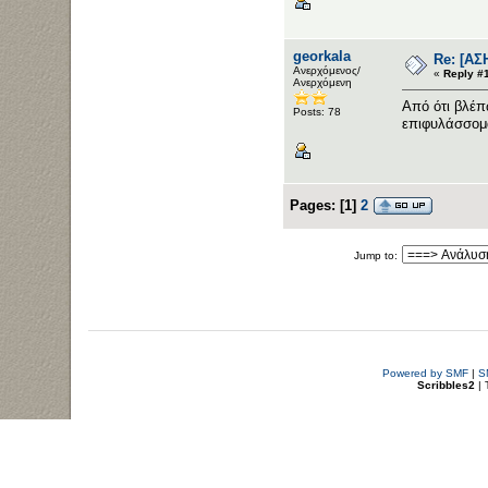
georkala
Re: [ΑΣ
Ανερχόμενος/
«
Reply #
Ανερχόμενη
Από ότι βλέπ
Posts: 78
επιφυλάσσομα
Pages:
[
1
]
2
Jump to:
Powered by SMF
|
S
Scribbles2
| 