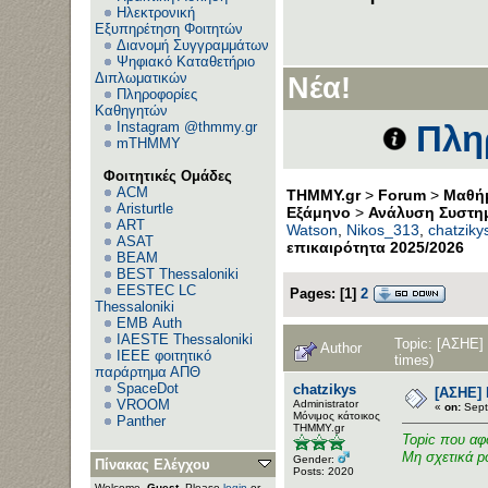
Ηλεκτρονική
Εξυπηρέτηση Φοιτητών
Διανομή Συγγραμμάτων
Ψηφιακό Καταθετήριο
Διπλωματικών
Νέα!
Πληροφορίες
Καθηγητών
Instagram @thmmy.gr
Πλη
mTHMMY
Φοιτητικές Ομάδες
ACM
THMMY.gr
>
Forum
>
Μαθήμ
Aristurtle
Εξάμηνο
>
Ανάλυση Συστημ
ART
Watson
,
Nikos_313
,
chatziky
ASAT
επικαιρότητα 2025/2026
BEAM
BEST Thessaloniki
EESTEC LC
Pages:
[
1
]
2
Thessaloniki
EΜΒ Auth
IAESTE Thessaloniki
Topic: [ΑΣΗΕ]
Author
IEEE φοιτητικό
times)
παράρτημα ΑΠΘ
SpaceDot
chatzikys
[ΑΣΗΕ] 
VROOM
Administrator
«
on:
Sept
Μόνιμος κάτοικος
Panther
ΤΗΜΜΥ.gr
Topic που αφ
Μη σχετικά po
Gender:
Πίνακας Ελέγχου
Posts: 2020
Welcome,
Guest
. Please
login
or