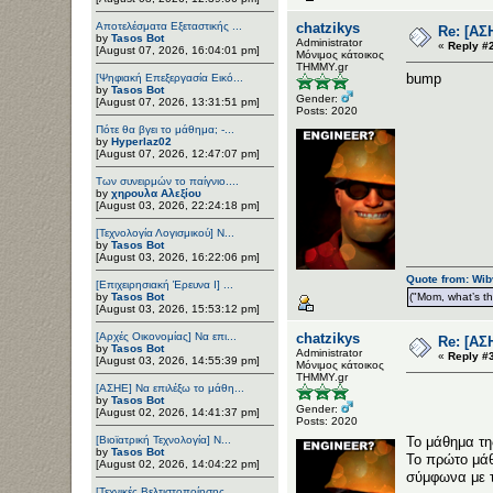
Αποτελέσματα Εξεταστικής ...
chatzikys
Re: [ΑΣ
by
Tasos Bot
Administrator
«
Reply #2
[August 07, 2026, 16:04:01 pm]
Μόνιμος κάτοικος
ΤΗΜΜΥ.gr
bump
[Ψηφιακή Επεξεργασία Εικό...
by
Tasos Bot
Gender:
[August 07, 2026, 13:31:51 pm]
Posts: 2020
Πότε θα βγει το μάθημα; -...
by
Hyperlaz02
[August 07, 2026, 12:47:07 pm]
Των συνειρμών το παίγνιο....
by
χηρουλα Αλεξίου
[August 03, 2026, 22:24:18 pm]
[Τεχνολογία Λογισμικού] Ν...
by
Tasos Bot
[August 03, 2026, 16:22:06 pm]
Quote from: Wib
[Επιχειρησιακή Έρευνα Ι] ...
by
Tasos Bot
("Mom, what’s the
[August 03, 2026, 15:53:12 pm]
[Αρχές Οικονομίας] Να επι...
chatzikys
Re: [ΑΣ
by
Tasos Bot
Administrator
«
Reply #3
[August 03, 2026, 14:55:39 pm]
Μόνιμος κάτοικος
ΤΗΜΜΥ.gr
[ΑΣΗΕ] Να επιλέξω το μάθη...
by
Tasos Bot
Gender:
[August 02, 2026, 14:41:37 pm]
Posts: 2020
[Βιοϊατρική Τεχνολογία] Ν...
Το μάθημα τη
by
Tasos Bot
Το πρώτο μάθ
[August 02, 2026, 14:04:22 pm]
σύμφωνα με τ
[Τεχνικές Βελτιστοποίησης...