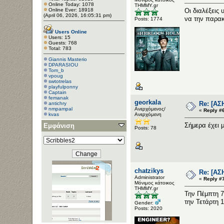
Online Today: 1078
ΤΗΜΜΥ.gr
Online Ever: 18918
Οι διαλέξεις
(April 06, 2026, 16:05:31 pm)
να την παρακο
Posts: 1774
Users Online
Users: 15
Guests: 768
Total: 783
Giannis Masterio
DPARASIOU
Tom_b
vpoug
swtotrelas
playfulponny
Captain
femanak
georkala
Re: [ΑΣ
antichry
nmpampal
Ανερχόμενος/
«
Reply #6
kvas
Ανερχόμενη
chris123
Σήμερα έχει 
Εμφάνιση
Posts: 78
chatzikys
Re: [ΑΣ
Administrator
«
Reply #7
Μόνιμος κάτοικος
ΤΗΜΜΥ.gr
Την Πέμπτη 7
την Τετάρτη 1
Gender:
Posts: 2020