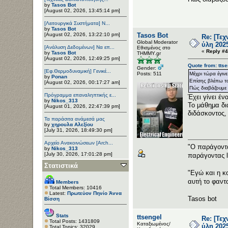
by
Tasos Bot
[August 02, 2026, 13:45:14 pm]
[Λειτουργικά Συστήματα] Ν...
by
Tasos Bot
[August 02, 2026, 13:22:10 pm]
Tasos Bot
Re: [Τε
Global Moderator
ύλη 202
[Ανάλυση Δεδομένων] Να επ...
Εθισμένος στο
«
Reply #4
by
Tasos Bot
ΤΗΜΜΥ.gr
[August 02, 2026, 12:49:25 pm]
Quote from: tts
Gender:
[Εφ.Θερμοδυναμική] Γενικέ...
Posts: 511
Μέχρι τώρα έγιν
by
Ponan
Επίσης βλέπω το 
[August 02, 2026, 00:17:27 am]
Πώς διαβάζουμε 
Πρόγραμμα επαναληπτικής ε...
Έχει γίνει έ
by
Nikos_313
Το μάθημα δια
[August 01, 2026, 22:47:39 pm]
διδάσκοντος,
Τα παράσιτα ανάμεσά μας
by
χηρουλα Αλεξίου
[July 31, 2026, 18:49:30 pm]
Αρχείο Ανακοινώσεων [Arch...
"Ο παράγοντα
by
Nikos_313
[July 30, 2026, 17:01:28 pm]
παράγοντας 
Στατιστικά
"Εγώ και η κ
αυτή το φαντ
Members
Total Members: 10416
Latest:
Πρωτεύον Πηνίο Άννα
Tasos bot
Βίσση
Stats
ttsengel
Re: [Τε
Total Posts: 1431809
Καταξιωμένος/
ύλη 202
Total Topics: 32029