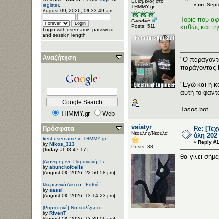
Εθισμένος στο
«
on:
Septe
register
.
ΤΗΜΜΥ.gr
August 09, 2026, 09:33:49 am
Topic που αφ
Gender:
Posts: 511
καθώς και τη
Login with username, password
and session length
Αναζήτηση
"Ο παράγοντα
παράγοντας 
"Εγώ και η κ
αυτή το φαντ
Tasos bot
THMMY.gr
Web
vaiatyr
Πρόσφατα
Re: [Τε
Νεούλης/Νεούλα
ύλη 202
best username in THMMY.gr
«
Reply #1
by
Nikos_313
Posts: 38
[
Today
at 08:47:17]
θα γίνει σήμ
[Διανεμημένη Παραγωγή] Γε...
by
abunchofcells
[August 08, 2026, 22:50:58 pm]
Νευρωνικά Δίκτυα - Βαθιά...
by
sassi
[August 08, 2026, 13:14:23 pm]
[Ρομποτική] Να επιλέξω το...
by
RivenT
[August 08, 2026, 12:39:06 pm]