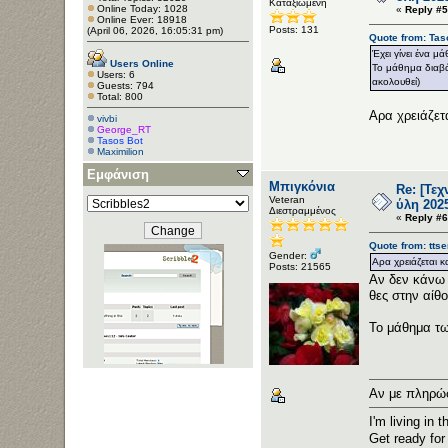
Καταξιωμένη
Online Today: 1028
«
Reply #5
Online Ever: 18918
Posts: 131
(April 06, 2026, 16:05:31 pm)
Quote from: Tas
Έχει γίνει ένα 
Users Online
Το μάθημα διαβάζ
Users: 6
ακολουθεί)
Guests: 794
Total: 800
Αρα χρειάζετα
vivbi
George_RT
Tasos Bot
Maximilion
Εμφάνιση
Μπιγκόνια
Re: [Τε
Veteran
ύλη 202
Διεστραμμένος
«
Reply #6
Quote from: tts
Gender:
Αρα χρειάζεται κα
Posts: 21565
Αν δεν κάνω 
θες στην αίθο
Το μάθημα τω
Αν με πληρώσ
I'm living in 
Get ready for 