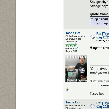
Say goodbye t
Strange days
Quote from:
το οριο εινα
πας για 5αρι
Tasos Bot
Re: [Τε
Global Moderator
ύλη 202
Εθισμένος στο
«
Reply #7
ΤΗΜΜΥ.gr
Η πρώτη εργα
Gender:
Posts: 511
"Ο παράγοντα
παράγοντας 
"Εγώ και η κ
αυτή το φαντ
Tasos bot
Tasos Bot
Re: [Τε
Global Moderator
ύλη 202
Εθισμένος στο