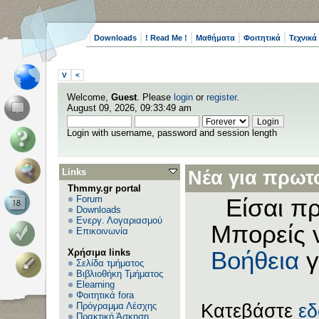
Downloads
! Read Me !
Μαθήματα
Φοιτητικά
Τεχνικά
V
<
Welcome,
Guest
. Please
login
or
register
.
August 09, 2026, 09:33:49 am
Login with username, password and session length
Links
Νέα για πρωτο
Thmmy.gr portal
Forum
Είσαι πρ
Downloads
Ενεργ. Λογαριασμού
Μπορείς 
Επικοινωνία
Χρήσιμα links
Βοήθεια
γ
Σελίδα τμήματος
Βιβλιοθήκη Τμήματος
Elearning
Φοιτητικά fora
Πρόγραμμα Λέσχης
Κατεβάστε
ε
Πρακτική Άσκηση