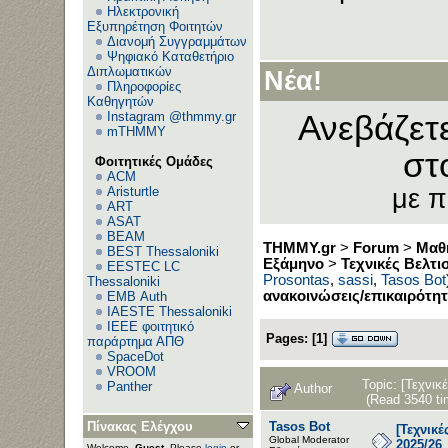
Ηλεκτρονική
Εξυπηρέτηση Φοιτητών
Διανομή Συγγραμμάτων
Ψηφιακό Καταθετήριο
Διπλωματικών
Νέα!
Πληροφορίες
Καθηγητών
Instagram @thmmy.gr
Ανεβάζετ
mTHMMY
στ
Φοιτητικές Ομάδες
ACM
Aristurtle
με 
ART
ASAT
BEAM
THMMY.gr
>
Forum
>
Μαθ
BEST Thessaloniki
Εξάμηνο
>
Τεχνικές Βελτ
EESTEC LC
Prosontas
,
sassi
,
Tasos Bot
Thessaloniki
ανακοινώσεις/επικαιρότητ
EΜΒ Auth
IAESTE Thessaloniki
IEEE φοιτητικό
Pages:
[
1
]
παράρτημα ΑΠΘ
SpaceDot
VROOM
Topic: [Τεχνικ
Panther
Author
(Read 3540 ti
Tasos Bot
Πίνακας Ελέγχου
[Τεχνικ
Global Moderator
2025/26
Welcome,
Guest
. Please
login
or