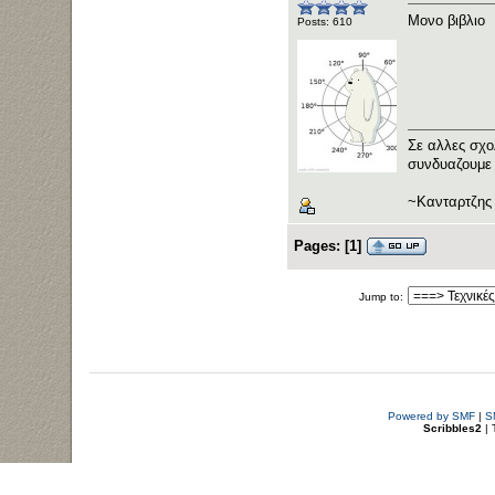
Μονο βιβλιο
Posts: 610
Σε αλλες σχο
συνδυαζουμε 
~Κανταρτζης
Pages:
[
1
]
Jump to:
Powered by SMF
|
S
Scribbles2
| 