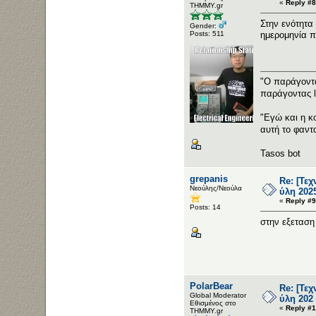
«
Reply #8
ΤΗΜΜΥ.gr
Στην ενότητα
Gender:
Posts: 511
ημερομηνία π
"Ο παράγοντα
παράγοντας 
"Εγώ και η κ
αυτή το φαντ
Tasos bot
grepanis
Re: [Τε
Νεούλης/Νεούλα
ύλη 202
«
Reply #9
Posts: 14
στην εξεταση 
PolarBear
Re: [Τε
Global Moderator
ύλη 202
Εθισμένος στο
«
Reply #1
ΤΗΜΜΥ.gr