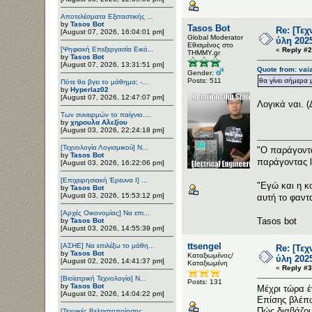
Αποτελέσματα Εξεταστικής ...
by
Tasos Bot
Tasos Bot
Re: [Τε
[August 07, 2026, 16:04:01 pm]
Global Moderator
ύλη 202
Εθισμένος στο
[Ψηφιακή Επεξεργασία Εικό...
«
Reply #2
ΤΗΜΜΥ.gr
by
Tasos Bot
[August 07, 2026, 13:31:51 pm]
Quote from: vai
Gender:
Posts: 511
θα γίνει σήμερα
Πότε θα βγει το μάθημα; -...
by
Hyperlaz02
[August 07, 2026, 12:47:07 pm]
Λογικά ναι. (
Των συνειρμών το παίγνιο....
by
χηρουλα Αλεξίου
[August 03, 2026, 22:24:18 pm]
[Τεχνολογία Λογισμικού] Ν...
"Ο παράγοντα
by
Tasos Bot
παράγοντας 
[August 03, 2026, 16:22:06 pm]
[Επιχειρησιακή Έρευνα Ι] ...
"Εγώ και η κ
by
Tasos Bot
[August 03, 2026, 15:53:12 pm]
αυτή το φαντ
[Αρχές Οικονομίας] Να επι...
Tasos bot
by
Tasos Bot
[August 03, 2026, 14:55:39 pm]
ttsengel
[ΑΣΗΕ] Να επιλέξω το μάθη...
Re: [Τε
by
Tasos Bot
Καταξιωμένος/
ύλη 202
[August 02, 2026, 14:41:37 pm]
Καταξιωμένη
«
Reply #3
[Βιοϊατρική Τεχνολογία] Ν...
Posts: 131
by
Tasos Bot
Μέχρι τώρα έ
[August 02, 2026, 14:04:22 pm]
Επίσης βλέπω 
Πώς διαβάζου
[Τεχνικές Βελτιστοποίησης...