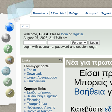
Downloads
! Read Me !
Μαθήματα
Φοιτητικά
Τεχνικά
V
<
Welcome,
Guest
. Please
login
or
register
.
August 07, 2026, 21:17:39 pm
Login with username, password and session length
Links
Νέα για πρωτο
Thmmy.gr portal
Forum
Είσαι πρ
Downloads
Ενεργ. Λογαριασμού
Μπορείς 
Επικοινωνία
Χρήσιμα links
Βοήθεια
γ
Σελίδα τμήματος
Βιβλιοθήκη Τμήματος
Elearning
Φοιτητικά fora
Πρόγραμμα Λέσχης
Κατεβάστε
ε
Πρακτική Άσκηση