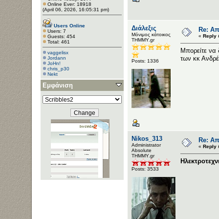
Online Ever: 18918
(April 06, 2026, 16:05:31 pm)
Users Online
Διάλεξις
Re: Απ
Users: 7
Μόνιμος κάτοικος
«
Reply 
Guests: 454
ΤΗΜΜΥ.gr
Total: 461
Μπορείτε να 
vaggelisx
των κκ Ανδρέ
Jordann
Posts: 1336
JoHn!
chris_p30
Nekt
Εμφάνιση
Nikos_313
Re: Απ
Administrator
«
Reply 
Αbsolute
ΤΗΜΜΥ.gr
Ηλεκτροτεχν
Posts: 3533