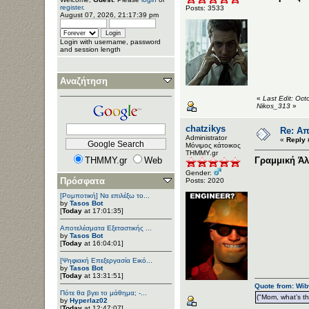
register
.
Posts: 3533
August 07, 2026, 21:17:39 pm
Login with username, password
and session length
Αναζήτηση
«
Last Edit: Oc
Nikos_313
»
chatzikys
Re: Απ
Administrator
«
Reply 
Μόνιμος κάτοικος
ΤΗΜΜΥ.gr
THMMY.gr
Web
Γραμμική Ά
Gender:
Πρόσφατα
Posts: 2020
[Ρομποτική] Να επιλέξω το...
by
Tasos Bot
[
Today
at 17:01:35]
Αποτελέσματα Εξεταστικής ...
by
Tasos Bot
[
Today
at 16:04:01]
[Ψηφιακή Επεξεργασία Εικό...
by
Tasos Bot
[
Today
at 13:31:51]
Quote from: Wib
Πότε θα βγει το μάθημα; -...
("Mom, what’s the
by
Hyperlaz02
[
Today
at 12:47:07]