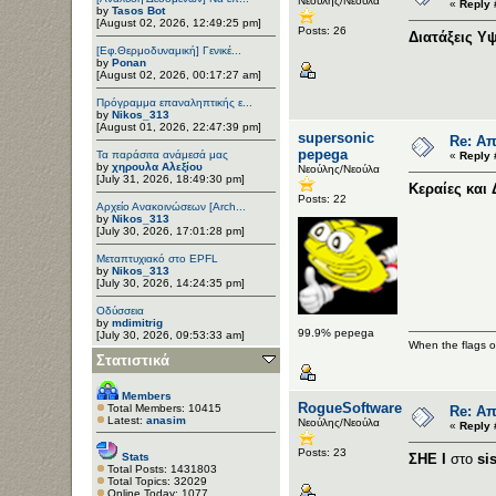
Νεούλης/Νεούλα
«
Reply 
by
Tasos Bot
[August 02, 2026, 12:49:25 pm]
Posts: 26
Διατάξεις 
[Εφ.Θερμοδυναμική] Γενικέ...
by
Ponan
[August 02, 2026, 00:17:27 am]
Πρόγραμμα επαναληπτικής ε...
by
Nikos_313
[August 01, 2026, 22:47:39 pm]
supersonic
Re: Απ
pepega
Τα παράσιτα ανάμεσά μας
«
Reply 
by
χηρουλα Αλεξίου
Νεούλης/Νεούλα
[July 31, 2026, 18:49:30 pm]
Κεραίες και
Posts: 22
Αρχείο Ανακοινώσεων [Arch...
by
Nikos_313
[July 30, 2026, 17:01:28 pm]
Μεταπτυχιακό στο EPFL
by
Nikos_313
[July 30, 2026, 14:24:35 pm]
Οδύσσεια
by
mdimitrig
99.9% pepega
[July 30, 2026, 09:53:33 am]
When the flags of
Στατιστικά
Members
RogueSoftware
Total Members: 10415
Re: Απ
Latest:
anasim
Νεούλης/Νεούλα
«
Reply 
Posts: 23
Stats
ΣΗΕ Ι
στο
si
Total Posts: 1431803
Total Topics: 32029
Online Today: 1077