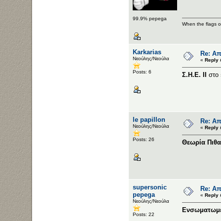
99.9% pepega
When the flags of
Karkarias
Re: Απ
Νεούλης/Νεούλα
«
Reply 
Posts: 6
Σ.Η.Ε. ΙΙ
στο
le papillon
Re: Απ
Νεούλης/Νεούλα
«
Reply 
Posts: 26
Θεωρία Πιθα
supersonic
Re: Απ
pepega
«
Reply 
Νεούλης/Νεούλα
Ενσωματωμέ
Posts: 22