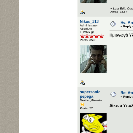
«
Last Edit: Oc
Nikos_313
»
Nikos_313
Re: Απ
Administrator
«
Reply 
Αbsolute
ΤΗΜΜΥ.gr
Ημιαγωγά Υ
Posts: 3533
supersonic
Re: Απ
pepega
«
Reply 
Νεούλης/Νεούλα
Δίκτυα Υπολ
Posts: 22