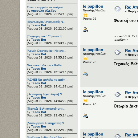
le papillon
Re: Απ
Των συνειρμών το παίγνιο....
Νεούλης/Νεούλα
by
χηρουλα Αλεξίου
«
Reply 
[August 03, 2026, 22:24:18 pm]
Posts: 26
Φυσική
στο
[Τεχνολογία Λογισμικού] Ν...
by
Tasos Bot
[August 03, 2026, 16:22:06 pm]
[Επιχειρησιακή Έρευνα Ι] ...
«
Last Edit: Oct
by
Tasos Bot
papillon
»
[August 03, 2026, 15:53:12 pm]
le papillon
Re: Απ
[Αρχές Οικονομίας] Να επι...
Νεούλης/Νεούλα
by
Tasos Bot
«
Reply 
[August 03, 2026, 14:55:39 pm]
Posts: 26
Τεχνικές Βε
Νευρωνικά Δίκτυα - Βαθιά...
by
Tasos Bot
[August 02, 2026, 15:14:15 pm]
[ΑΣΗΕ] Να επιλέξω το μάθη...
by
Tasos Bot
[August 02, 2026, 14:41:37 pm]
le papillon
Re: Απ
[Βιοϊατρική Τεχνολογία] Ν...
Νεούλης/Νεούλα
«
Reply 
by
Tasos Bot
[August 02, 2026, 14:04:22 pm]
Posts: 26
Θεωρία Δικ
[Τεχνικές Βελτιστοποίησης...
by
Tasos Bot
[August 02, 2026, 13:45:14 pm]
[Λειτουργικά Συστήματα] Ν...
by
Tasos Bot
[August 02, 2026, 13:22:10 pm]
le papillon
Re: Απ
[Ανάλυση Δεδομένων] Να επ...