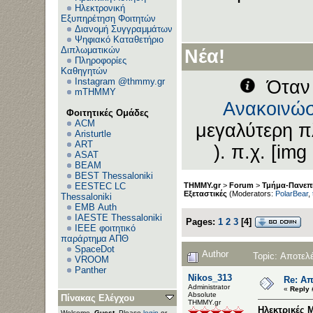
Ηλεκτρονική
Εξυπηρέτηση Φοιτητών
Διανομή Συγγραμμάτων
Ψηφιακό Καταθετήριο
Διπλωματικών
Νέα!
Πληροφορίες
Καθηγητών
Instagram @thmmy.gr
Όταν 
mTHMMY
Ανακοινώσ
Φοιτητικές Ομάδες
ACM
μεγαλύτερη π
Aristurtle
ART
). π.χ. [img
ASAT
BEAM
BEST Thessaloniki
EESTEC LC
THMMY.gr
>
Forum
>
Τμήμα-Πανεπι
Εξεταστικές
(Moderators:
PolarBear
,
Thessaloniki
EΜΒ Auth
IAESTE Thessaloniki
Pages:
1
2
3
[
4
]
IEEE φοιτητικό
παράρτημα ΑΠΘ
SpaceDot
Author
Topic: Αποτελ
VROOM
Panther
Nikos_313
Re: Απ
Administrator
«
Reply 
Αbsolute
Πίνακας Ελέγχου
ΤΗΜΜΥ.gr
Ηλεκτρικές 
Welcome,
Guest
. Please
login
or