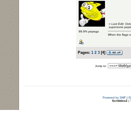
«
Last Edit: Oc
supersonic pep
99.9% pepega
When the flags of
Pages:
1
2
3
[
4
]
Jump to:
Powered by SMF
|
S
Scribbles2
| 