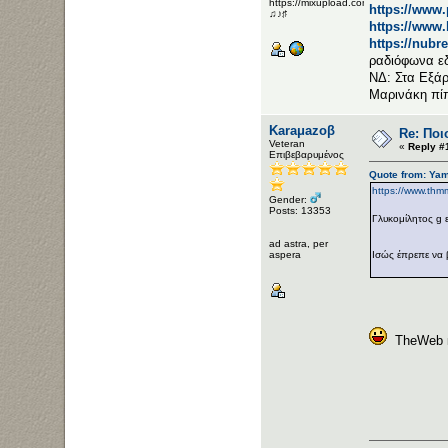
https://mixupload.com/u/Katarameno/
https://www
♫♪♯
https://www
https://nubr
ραδιόφωνα ε
ΝΔ: Στα Εξάρ
Μαρινάκη πί
Karaμazoβ
Re: Ποι
Veteran
«
Reply #
Επιβεβαρυμένος
Quote from: Yam
https://www.thm
Gender:
Posts: 13353
Γλυκομίλητος g 
ad astra, per
aspera
Ισώς έπρεπε να 
TheWeb κα