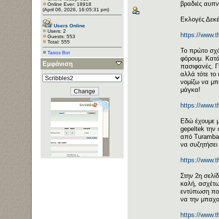
βραδιές αυπν
Online Ever: 18918
(April 06, 2026, 16:05:31 pm)
Εκλογές Δεκέ
Users Online
Users: 2
https://www.
Guests: 553
Total: 555
Το πρώτο σχό
Tasos Bot
φόρουμ. Κατά
Εμφάνιση
πασιφανές. Γ
αλλά τότε το 
νομίζω να μπ
μάγκα!
https://www.
Εδώ έχουμε 
gepeltek την
από Turambar
να συζητήσει 
https://www.
Στην 2η σελί
καλή, ασχέτω
εντύπωση που
να την μπαχ
https://www.