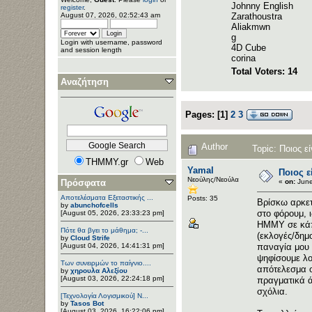
Johnny English
register
.
August 07, 2026, 02:52:43 am
Zarathoustra
Aliakmwn
g
Login with username, password
4D Cube
and session length
corina
Total Voters: 14
Αναζήτηση
Pages:
[
1
]
2
3
Author
Topic: Ποιος 
THMMY.gr
Web
Yamal
Ποιος 
Νεούλης/Νεούλα
«
on:
June
Πρόσφατα
Αποτελέσματα Εξεταστικής ...
Posts: 35
Βρίσκω αρκετ
by
abunchofcells
στο φόρουμ, ι
[August 05, 2026, 23:33:23 pm]
ΗΜΜΥ σε κάπο
Πότε θα βγει το μάθημα; -...
(εκλογές/δημ
by
Cloud Strife
παναγία μου 
[August 04, 2026, 14:41:31 pm]
ψηφίσουμε λο
Των συνειρμών το παίγνιο....
απότελεσμα ο
by
χηρουλα Αλεξίου
[August 03, 2026, 22:24:18 pm]
πραγματικά ά
σχόλια.
[Τεχνολογία Λογισμικού] Ν...
by
Tasos Bot
[August 03, 2026, 16:22:06 pm]