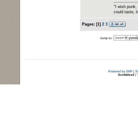
"I wish punk,
could taste, l
Pages:
[
1
]
2
3
Jump to:
Powered by SMF
|
S
Scribbles2
| 