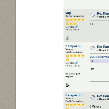
vag
Re: Ποι
Καταστραμμένος
«
Reply #
+1
Gender:
Posts: 5818
Karaμazoβ
Re: Ποι
Veteran
«
Reply #
Επιβεβαρυμένος
Quote from: vag
+1
Gender:
Posts: 13353
like
ad astra, per
aspera
Karaμazoβ
Re: Ποι
Veteran
«
Reply #
Επιβεβαρυμένος
@Grecs,