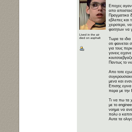
Εποχες αγανα
απο αποσταση
Πραγματικα δ
εβλεπες και 
χειροτερο, ν
φοιτητων να γ
Lived in the air
died on asphalt
Τωρα τα ιδια
οτι φαινεται 
για τους περι
γονεις ειχαν
κουτσοεβγαζε
Παντως το νι
Απο τοτε εχω 
συγκρουσιακο
μενα και ενα
Επισης εγινα
παρα με την 
Τι να πω τα 
με το enginee
νοημα να ανεβ
πολυ ο καπιτ
Αυτα τα ολιγ