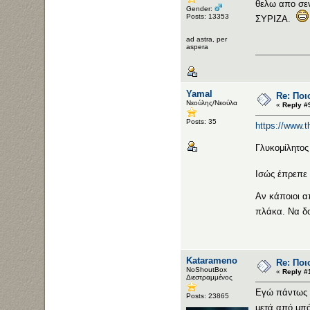
θελω απο σεν
Gender:
Posts: 13353
ΣΥΡΙΖΑ.
ad astra, per
aspera
Yamal
Re: Ποι
Νεούλης/Νεούλα
«
Reply #
Posts: 35
https://www.
Γλυκομίλητος
Ισώς έπρεπε 
Αν κάποιοι α
πλάκα. Να δο
Katarameno
Re: Ποι
NoShoutBox
«
Reply #
Διεστραμμένος
Εγώ πάντως θ
Posts: 23865
μετά από μπ