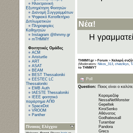
Ηλεκτρονική
Εξυπηρέτηση Φοιτητών
Διανομή Συγγραμμάτων
Ανεβάζετε
Ψηφιακό Καταθετήριο
Διπλωματικών
Νέα!
Πληροφορίες
Καθηγητών
Instagram @thmmy.gr
Η γραμματεί
mTHMMY
Φοιτητικές Ομάδες
ACM
Aristurtle
THMMY.gr
>
Forum
>
Χαλαρή συζήτ
ART
(Moderators:
Nikos_313
,
chatzikys
,
T
ASAT
το ΤΗΜΜΥ?
BEAM
BEST Thessaloniki
Poll
EESTEC LC
Thessaloniki
Question:
Ποιος είναι ο καλύ
EΜΒ Auth
IAESTE Thessaloniki
Καραμαζόφ
IEEE φοιτητικό
NessaNetMonster
παράρτημα ΑΠΘ
Gepeltek
SpaceDot
KiroiSenko
VROOM
Αθάνατος
Panther
Godhateusall
Turambar
Πίνακας Ελέγχου
Pandora
Grecs
Welcome,
Guest
. Please
login
or