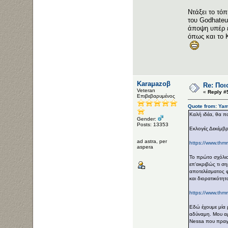
Ντάξει το τό
του Godhateu
άποψη υπέρ ε
όπως και το 
Karaμazoβ
Re: Ποι
Veteran
«
Reply #
Επιβεβαρυμένος
Quote from: Yam
Καλή ιδέα, θα π
Gender:
Posts: 13353
Εκλογές Δεκέμβρ
ad astra, per
https://www.thm
aspera
Το πρώτο σχόλιο
επ'ακριβώς τι ση
αποτελέσματος φ
και διορατικότητ
https://www.thm
Εδώ έχουμε μία
αδύναμη. Μου αρ
Nessa που πραγμ