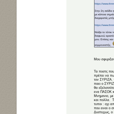
https://www.thm
Στην 2η σελίδα 
με κάποια σημεί
διαχειριστές μπ
https://www.thm
Ντάξει το τόπικ
διαφωνώ αρκετά 
μου. Επίσης και
κομμουνιστής.
Μου σφυριξαν
Τα ποστς που
πρέπει να πω
τον ΣΥΡΙΖΑ. 
παει ο ΣΥΡΙ
θα εξελισσότ
ενα ΠΑΣΟΚ κα
Μνημονιο, με
και πολλα. Τε
τυποι : οχι 
που ειναι ο 
Δυστυχως, ο