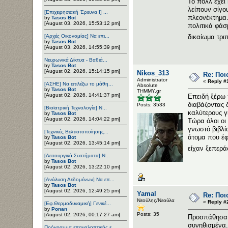
Το πολλ έχει
λείπουν σίγο
[Επιχειρησιακή Έρευνα Ι] ...
πλεονέκτημα
by
Tasos Bot
[August 03, 2026, 15:53:12 pm]
πολιτικά φάσ
δικαίωμα τρι
[Αρχές Οικονομίας] Να επι...
by
Tasos Bot
[August 03, 2026, 14:55:39 pm]
Νευρωνικά Δίκτυα - Βαθιά...
by
Tasos Bot
[August 02, 2026, 15:14:15 pm]
Nikos_313
Re: Ποι
Administrator
«
Reply #
[ΑΣΗΕ] Να επιλέξω το μάθη...
Αbsolute
by
Tasos Bot
ΤΗΜΜΥ.gr
[August 02, 2026, 14:41:37 pm]
Επειδή ξέρω 
διαβάζοντας 
Posts: 3533
[Βιοϊατρική Τεχνολογία] Ν...
καλύτερους γ
by
Tasos Bot
[August 02, 2026, 14:04:22 pm]
Τώρα όλοι οι
γνωστό βιβλί
[Τεχνικές Βελτιστοποίησης...
άτομα που έφ
by
Tasos Bot
[August 02, 2026, 13:45:14 pm]
είχαν ξεπερά
[Λειτουργικά Συστήματα] Ν...
by
Tasos Bot
[August 02, 2026, 13:22:10 pm]
[Ανάλυση Δεδομένων] Να επ...
by
Tasos Bot
[August 02, 2026, 12:49:25 pm]
Yamal
Re: Ποι
Νεούλης/Νεούλα
«
Reply #
[Εφ.Θερμοδυναμική] Γενικέ...
by
Ponan
Posts: 35
[August 02, 2026, 00:17:27 am]
Προσπάθησα ν
συνηθισμένα. 
Πρόγραμμα επαναληπτικής ε...