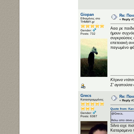
Giopan
Re: Ποι
Εθισμένος στο
«
Reply #
ΤΗΜΜΥ.gr
Ααα ρε παιδι
Gender:
ήμουν συχνός
Posts: 732
συγκρούσεις 
επετειακή αν
παγωμένο φό
Κίτρινα ντάτ
Σ' αγαπούσα 
Grecs
Re: Ποι
Καταστραμμένος
«
Reply #
Quote from: Kar
Gender:
@Grecs,
Posts: 6387
θελω απο σενα μ
Silvo ειχε πι
Καταραμενο τ