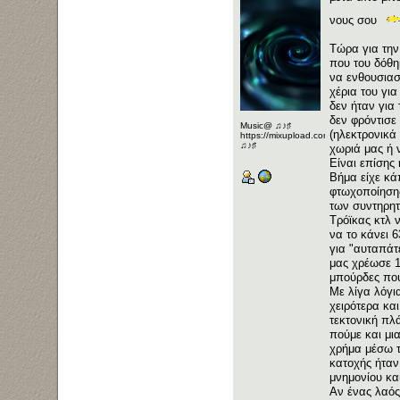
νους σου
Τώρα για την
που του δόθη
να ενθουσιασ
χέρια του γι
δεν ήταν για
δεν φρόντισε
Music@ ♫♪♯
(ηλεκτρονικά
https://mixupload.com/u/Katarameno/
♫♪♯
χωριά μας ή 
Είναι επίσης
Βήμα είχε κά
φτωχοποίησης
των συντηρητ
Τρόϊκας κτλ 
να το κάνει 
για "αυταπάτ
μας χρέωσε 10
μπούρδες που
Με λίγα λόγι
χειρότερα κα
τεκτονική πλ
πούμε και μι
χρήμα μέσω τ
κατοχής ήταν
μνημονίου κα
Αν ένας λαός