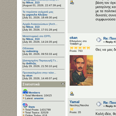
βάση τον όγκο
by
Nikos_313
[August 01, 2026, 22:47:39 pm]
μισογύνης κα
με τα πολιτι
Τα παράσιτα ανάμεσά μας
δυνατές συνο
by
χηρουλα Αλεξίου
[July 31, 2026, 18:49:30 pm]
συμφωνούσα σ
Αρχείο Ανακοινώσεων [Arch...
by
Nikos_313
[July 30, 2026, 17:01:28 pm]
Μεταπτυχιακό στο EPFL
okan
Re: Ποι
by
Nikos_313
Εθισμένος στο
«
Reply #
[July 30, 2026, 14:24:35 pm]
ΤΗΜΜΥ.gr
Οδύσσεια
Θες να μας δ
Posts: 763
by
mdimitrig
[July 30, 2026, 09:53:33 am]
[Διανεμημένη Παραγωγή] Γε...
by
Διάλεξις
[July 29, 2026, 21:50:10 pm]
Προσκεκλημένοι στην τελετ...
by
okan
[July 28, 2026, 14:46:07 pm]
Στατιστικά
Members
Total Members: 10415
Latest:
anasim
Yamal
Re: Ποι
Νεούλης/Νεούλα
«
Reply #
Stats
Total Posts: 1431799
Posts: 35
Total Topics: 32029
Καλή ιδέα, θ
Online Today: 618