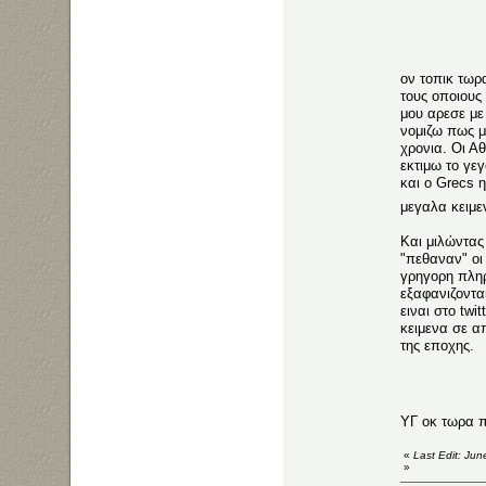
ον τοπικ τωρ
τους οποιους
μου αρεσε με 
νομιζω πως μ
χρονια. Οι Α
εκτιμω το γε
και ο Grecs 
μεγαλα κειμε
Και μιλώντας 
"πεθαναν" οι
γρηγορη πληρ
εξαφανιζοντα
ειναι στο twi
κειμενα σε α
της εποχης.
ΥΓ οκ τωρα 
«
Last Edit: Ju
»