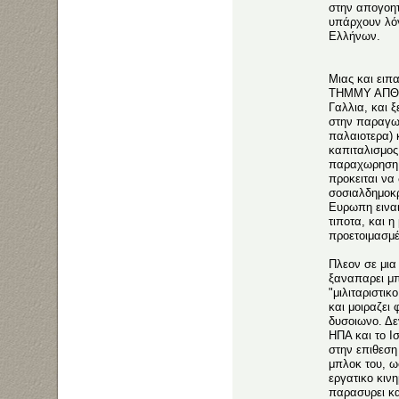
στην απογοητ
υπάρχουν λόγ
Ελλήνων.
Μιας και ειπ
ΤΗΜΜΥ ΑΠΘ κα
Γαλλια, και ξ
στην παραγωγ
παλαιοτερα) 
καπιταλισμος
παραχωρηση τ
προκειται να
σοσιαλδημοκρ
Ευρωπη ειναι
τιποτα, και η
προετοιμασμέ
Πλεον σε μια
ξαναπαρει μπ
"μιλιταριστι
και μοιραζει 
δυσοιωνο. Δε
ΗΠΑ και το Ι
στην επιθεση
μπλοκ του, ω
εργατικο κιν
παρασυρει και