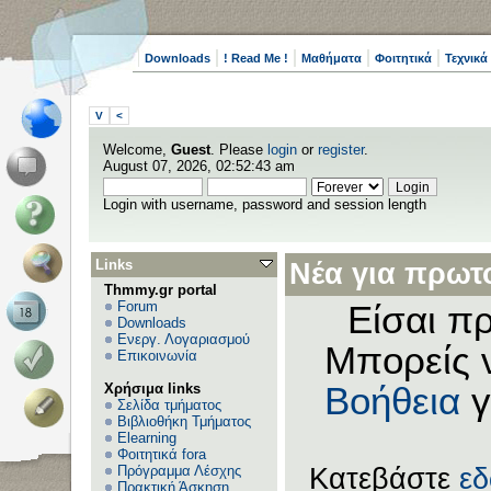
Downloads
! Read Me !
Μαθήματα
Φοιτητικά
Τεχνικά
V
<
Welcome,
Guest
. Please
login
or
register
.
August 07, 2026, 02:52:43 am
Login with username, password and session length
Links
Νέα για πρωτο
Thmmy.gr portal
Forum
Είσαι πρ
Downloads
Ενεργ. Λογαριασμού
Μπορείς 
Επικοινωνία
Χρήσιμα links
Βοήθεια
γ
Σελίδα τμήματος
Βιβλιοθήκη Τμήματος
Elearning
Φοιτητικά fora
Πρόγραμμα Λέσχης
Κατεβάστε
ε
Πρακτική Άσκηση