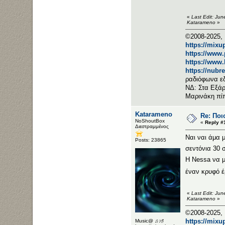
«
Last Edit: Ju
Katarameno
»
©2008-2025, 
https://mixu
https://www
https://www
https://nubr
ραδιόφωνα ε
ΝΔ: Στα Εξάρ
Μαρινάκη πί
Katarameno
Re: Ποι
NoShoutBox
«
Reply #
Διεστραμμένος
Ναι ναι άμα 
Posts: 23865
σεντόνια 30 
Η Nessa να μ
έναν κρυφό 
«
Last Edit: Ju
Katarameno
»
©2008-2025, 
https://mixu
Music@ ♫♪♯