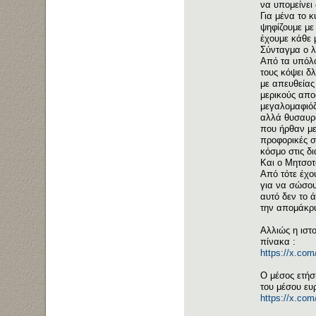
να υπομείνει
Για μένα το κ
ψηφίζουμε με
έχουμε κάθε 
Σύνταγμα ο λ
Από τα υπόλο
τους κόψει δ
με απευθείας
μερικούς απο
μεγαλομαφιόζ
αλλά θυσαυρί
που ήρθαν με
προφορικές σ
κόσμο στις δ
Και ο Μητσοτ
Από τότε έχο
για να σώσου
αυτό δεν το 
την απομάκρυ
Αλλιώς η ιστ
πίνακα :
https://x.co
Ο μέσος ετήσ
του μέσου ευ
https://x.co