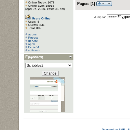
Online Today: 1078
Pages:
[
1
]
Online Ever: 18918
(April 06, 2026, 16:05:31 pm)
Jump to:
Users Online
Users: 8
Guests: 831
Total: 839
adons
Petross
gpr000
apob
Fenia04
sofiasam
Εμφάνιση
Powered by SMF
|
S