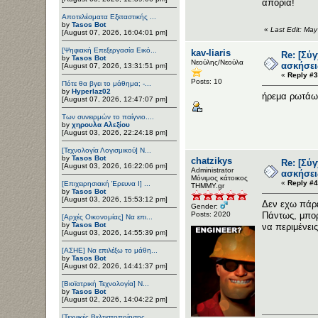
απορία!
Αποτελέσματα Εξεταστικής ...
by
Tasos Bot
«
Last Edit: May
[August 07, 2026, 16:04:01 pm]
[Ψηφιακή Επεξεργασία Εικό...
kav-liaris
Re: [Σύ
by
Tasos Bot
Νεούλης/Νεούλα
ασκήσει
[August 07, 2026, 13:31:51 pm]
«
Reply #3
Posts: 10
Πότε θα βγει το μάθημα; -...
by
Hyperlaz02
ήρεμα ρωτάω
[August 07, 2026, 12:47:07 pm]
Των συνειρμών το παίγνιο....
by
χηρουλα Αλεξίου
[August 03, 2026, 22:24:18 pm]
[Τεχνολογία Λογισμικού] Ν...
by
Tasos Bot
chatzikys
Re: [Σύ
[August 03, 2026, 16:22:06 pm]
Administrator
ασκήσει
Μόνιμος κάτοικος
«
Reply #4
[Επιχειρησιακή Έρευνα Ι] ...
ΤΗΜΜΥ.gr
by
Tasos Bot
[August 03, 2026, 15:53:12 pm]
Δεν εχω πάρε
Gender:
Posts: 2020
Πάντως, μπορ
[Αρχές Οικονομίας] Να επι...
by
Tasos Bot
να περιμένει
[August 03, 2026, 14:55:39 pm]
[ΑΣΗΕ] Να επιλέξω το μάθη...
by
Tasos Bot
[August 02, 2026, 14:41:37 pm]
[Βιοϊατρική Τεχνολογία] Ν...
by
Tasos Bot
[August 02, 2026, 14:04:22 pm]
[Τεχνικές Βελτιστοποίησης...