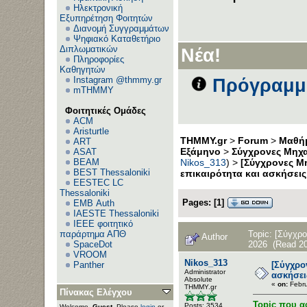
Ηλεκτρονική
Εξυπηρέτηση Φοιτητών
Διανομή Συγγραμμάτων
Ψηφιακό Καταθετήριο
Διπλωματικών
Νέα!
Πληροφορίες
Καθηγητών
Instagram @thmmy.gr
Πρόγραμμα
mTHMMY
Φοιτητικές Ομάδες
ACM
Aristurtle
THMMY.gr
>
Forum
>
Μαθήμ
ART
Εξάμηνο
>
Σύγχρονες Μηχ
ASAT
BEAM
Nikos_313
) >
[Σύγχρονες Μη
BEST Thessaloniki
επικαιρότητα και ασκήσεις
EESTEC LC
Thessaloniki
Pages:
[
1
]
EΜΒ Auth
IAESTE Thessaloniki
IEEE φοιτητικό
Topic: [Σύγχρ
παράρτημα ΑΠΘ
Author
2026 (Read 20
SpaceDot
VROOM
Nikos_313
[Σύγχρο
Panther
Administrator
ασκήσει
Αbsolute
«
on:
Febru
ΤΗΜΜΥ.gr
Πίνακας Ελέγχου
Topic που α
Posts: 3534
Welcome,
Guest
. Please
login
or