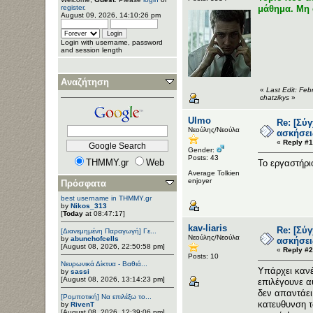
μάθημα. Μη σ
register
.
August 09, 2026, 14:10:26 pm
Login with username, password
and session length
Αναζήτηση
«
Last Edit: Fe
chatzikys
»
Ulmo
Re: [Σύ
Νεούλης/Νεούλα
ασκήσει
«
Reply #1
Gender:
Posts: 43
THMMY.gr
Web
Το εργαστήρι
Average Tolkien
enjoyer
Πρόσφατα
best username in THMMY.gr
by
Nikos_313
[
Today
at 08:47:17]
kav-liaris
Re: [Σύ
[Διανεμημένη Παραγωγή] Γε...
Νεούλης/Νεούλα
by
abunchofcells
ασκήσει
[August 08, 2026, 22:50:58 pm]
«
Reply #2
Posts: 10
Νευρωνικά Δίκτυα - Βαθιά...
Υπάρχει κανέ
by
sassi
[August 08, 2026, 13:14:23 pm]
επιλέγουνε α
δεν απαντάει
[Ρομποτική] Να επιλέξω το...
κατευθυνση τ
by
RivenT
[August 08, 2026, 12:39:06 pm]