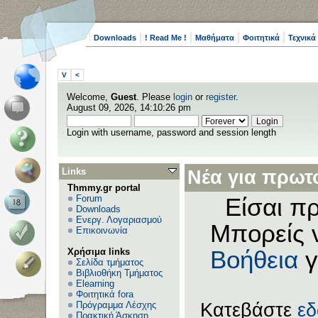
Downloads
! Read Me !
Μαθήματα
Φοιτητικά
Τεχνικά
V
<
Welcome,
Guest
. Please
login
or
register
.
August 09, 2026, 14:10:26 pm
Login with username, password and session length
Links
Νέα για πρωτο
Thmmy.gr portal
Forum
Είσαι πρ
Downloads
Ενεργ. Λογαριασμού
Μπορείς 
Επικοινωνία
Χρήσιμα links
Βοήθεια
γ
Σελίδα τμήματος
Βιβλιοθήκη Τμήματος
Elearning
Φοιτητικά fora
Πρόγραμμα Λέσχης
Κατεβάστε
ε
Πρακτική Άσκηση