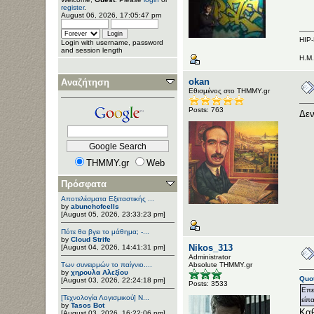
register
.
August 06, 2026, 17:05:47 pm
HIP
Login with username, password
and session length
Η.Μ
okan
Αναζήτηση
Εθισμένος στο ΤΗΜΜΥ.gr
Posts: 763
Δεν
THMMY.gr
Web
Πρόσφατα
Αποτελέσματα Εξεταστικής ...
by
abunchofcells
[August 05, 2026, 23:33:23 pm]
Πότε θα βγει το μάθημα; -...
by
Cloud Strife
Nikos_313
[August 04, 2026, 14:41:31 pm]
Administrator
Των συνειρμών το παίγνιο....
Αbsolute ΤΗΜΜΥ.gr
by
χηρουλα Αλεξίου
Quot
[August 03, 2026, 22:24:18 pm]
Posts: 3533
Επε
[Τεχνολογία Λογισμικού] Ν...
είπ
by
Tasos Bot
Καθ
[August 03, 2026, 16:22:06 pm]