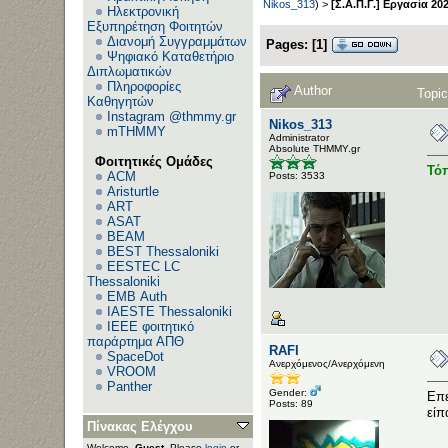
Nikos_313
) >
[Σ.Α.Π.Γ.] Εργασία 20
Ηλεκτρονική
Εξυπηρέτηση Φοιτητών
Διανομή Συγγραμμάτων
Pages:
[
1
]
Ψηφιακό Καταθετήριο
Διπλωματικών
Πληροφορίες
Author
Topic
Καθηγητών
Instagram @thmmy.gr
Nikos_313
mTHMMY
Administrator
Αbsolute ΤΗΜΜΥ.gr
Φοιτητικές Ομάδες
Τόπ
ACM
Posts: 3533
Aristurtle
ART
ASAT
BEAM
BEST Thessaloniki
EESTEC LC
Thessaloniki
EΜΒ Auth
IAESTE Thessaloniki
IEEE φοιτητικό
παράρτημα ΑΠΘ
RAFI
SpaceDot
Ανερχόμενος/Ανερχόμενη
VROOM
Panther
Gender:
Επε
Posts: 89
είπ
Πίνακας Ελέγχου
Welcome,
Guest
. Please
login
or