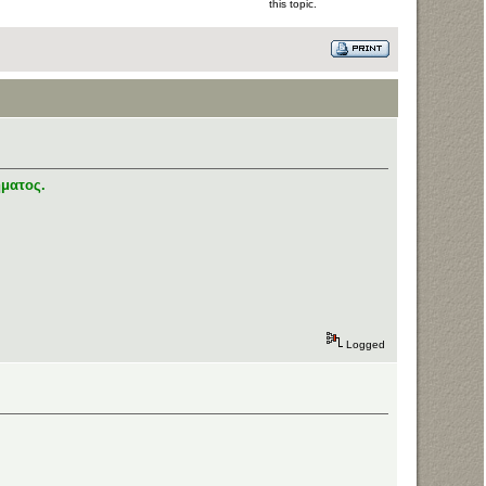
this topic.
ήματος.
Logged