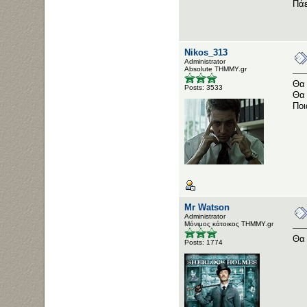
Πάε
Nikos_313
Administrator
Αbsolute ΤΗΜΜΥ.gr
Θα 
Posts: 3533
Θα 
Ποι
Mr Watson
Administrator
Μόνιμος κάτοικος ΤΗΜΜΥ.gr
Θα 
Posts: 1774