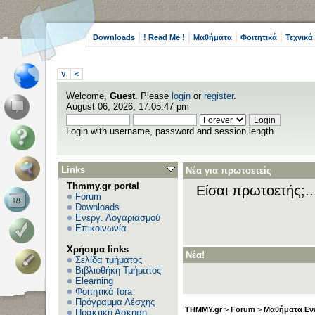
Downloads
! Read Me !
Μαθήματα
Φοιτητικά
Τεχνικά
V
<
Welcome,
Guest
. Please
login
or
register
.
August 06, 2026, 17:05:47 pm
Login with username, password and session length
Links
Νέα για πρωτοετείς
Thmmy.gr portal
Είσαι πρωτοετής;.
Forum
Downloads
Ενεργ. Λογαριασμού
Επικοινωνία
Χρήσιμα links
Νέα!
Σελίδα τμήματος
Βιβλιοθήκη Τμήματος
Elearning
Φοιτητικά fora
Πρόγραμμα Λέσχης
THMMY.gr
>
Forum
>
Μαθήματα Εν
Πρακτική Άσκηση