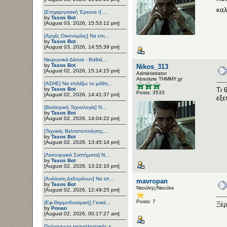
καλ
[Επιχειρησιακή Έρευνα Ι] ...
by
Tasos Bot
[August 03, 2026, 15:53:12 pm]
[Αρχές Οικονομίας] Να επι...
by
Tasos Bot
[August 03, 2026, 14:55:39 pm]
Νευρωνικά Δίκτυα - Βαθιά...
by
Tasos Bot
Nikos_313
[August 02, 2026, 15:14:15 pm]
Administrator
Αbsolute ΤΗΜΜΥ.gr
[ΑΣΗΕ] Να επιλέξω το μάθη...
by
Tasos Bot
Τι 
Posts: 3533
[August 02, 2026, 14:41:37 pm]
εξε
[Βιοϊατρική Τεχνολογία] Ν...
by
Tasos Bot
[August 02, 2026, 14:04:22 pm]
[Τεχνικές Βελτιστοποίησης...
by
Tasos Bot
[August 02, 2026, 13:45:14 pm]
[Λειτουργικά Συστήματα] Ν...
by
Tasos Bot
[August 02, 2026, 13:22:10 pm]
[Ανάλυση Δεδομένων] Να επ...
mavropan
by
Tasos Bot
Νεούλης/Νεούλα
[August 02, 2026, 12:49:25 pm]
Posts: 7
[Εφ.Θερμοδυναμική] Γενικέ...
Ξέρ
by
Ponan
[August 02, 2026, 00:17:27 am]
Πρόγραμμα επαναληπτικής ε...