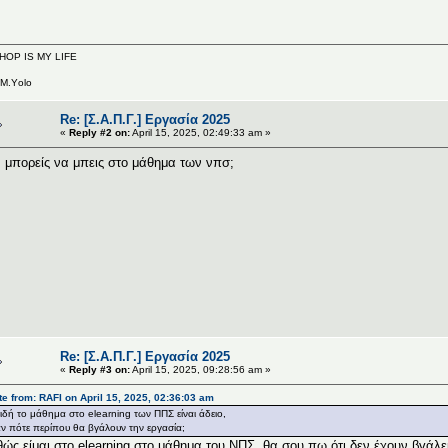
-HOP IS MY LIFE
.Μ.Υolo
Re: [Σ.Α.Π.Γ.] Εργασία 2025
«
Reply #2 on:
April 15, 2025, 02:49:33 am »
 μπορείς να μπεις στο μάθημα των νπσ;
Re: [Σ.Α.Π.Γ.] Εργασία 2025
«
Reply #3 on:
April 15, 2025, 09:28:56 am »
e from: RAFI on April 15, 2025, 02:36:03 am
ιδή το μάθημα στο elearning των ΠΠΣ είναι άδειο,
αν πότε περίπου θα βγάλουν την εργασία;
ώς είμαι στο elearning στο μάθημα του ΝΠΣ, θα σου πω ότι δεν έχουν βγάλε