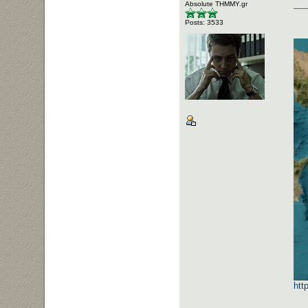
Αbsolute ΤΗΜΜΥ.gr
Posts: 3533
htt