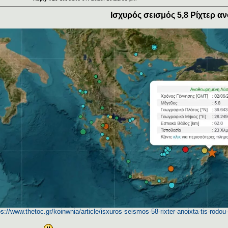
Ισχυρός σεισμός 5,8 Ρίχτερ α
ps://www.thetoc.gr/koinwnia/article/isxuros-seismos-58-rixter-anoixta-tis-rodou-