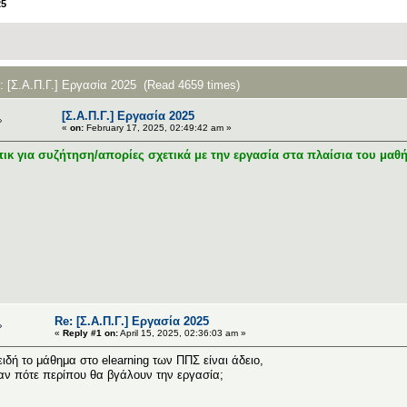
25
: [Σ.Α.Π.Γ.] Εργασία 2025 (Read 4659 times)
[Σ.Α.Π.Γ.] Εργασία 2025
«
on:
February 17, 2025, 02:49:42 am »
ικ για συζήτηση/απορίες σχετικά με την εργασία στα πλαίσια του μαθ
Re: [Σ.Α.Π.Γ.] Εργασία 2025
«
Reply #1 on:
April 15, 2025, 02:36:03 am »
ιδή το μάθημα στο elearning των ΠΠΣ είναι άδειο,
αν πότε περίπου θα βγάλουν την εργασία;