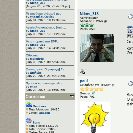
by
Nikos_313
[August 01, 2026, 22:47:39 pm]
Nikos_313
Τα παράσιτα ανάμεσά μας
by
χηρουλα Αλεξίου
Administrator
[July 31, 2026, 18:49:30 pm]
Αbsolute ΤΗΜΜΥ.gr
Quo
Αρχείο Ανακοινώσεων [Arch...
Posts: 3533
by
Nikos_313
Ξέρ
[July 30, 2026, 17:01:28 pm]
Έλα
Σε 
Μεταπτυχιακό στο EPFL
by
Nikos_313
κα
[July 30, 2026, 14:24:35 pm]
Θα 
Οδύσσεια
by
mdimitrig
[July 30, 2026, 09:53:33 am]
[Διανεμημένη Παραγωγή] Γε...
by
Διάλεξις
[July 29, 2026, 21:50:10 pm]
paul
Προσκεκλημένοι στην τελετ...
Εθισμένος στο ΤΗΜΜΥ.gr
by
okan
[July 28, 2026, 14:46:07 pm]
Gender:
Δεν
Στατιστικά
Posts: 701
Ο σ
Δεί
Members
Total Members: 10415
Latest:
anasim
Stats
Total Posts: 1431799
Total Topics: 32029
Online Today: 798