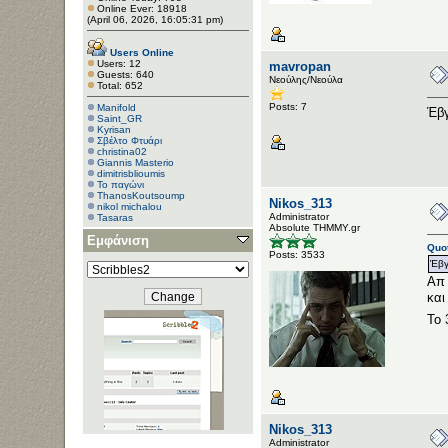
Online Ever: 18918
(April 06, 2026, 16:05:31 pm)
Users Online
Users: 12
mavropan
Guests: 640
Νεούλης/Νεούλα
Total: 652
Posts: 7
Manifold
Έβγ
Saint_GR
Kyrisan
Σβέλτο Φτυάρι
christina02
Giannis Masterio
dimitrisblioumis
Το παγώνι
ThanosKoutsoump
Nikos_313
nikol michalou
Administrator
Tasaras
Αbsolute ΤΗΜΜΥ.gr
Εμφάνιση
Quot
Posts: 3533
Έβγ
Απ 
και
Το 
Nikos_313
Administrator