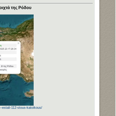
νοιχτά της Ρόδου
--estali-112-stous-katoikous/