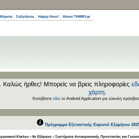
 Θέματα
Συζητήσεις
Happy Hour!
About THMMY.gr
.. Καλώς ήρθες! Μπορείς να βρεις πληροφορίες
εδ
χάρτη
.
Κατεβάστε
εδώ
το Android Application για εύκολη πρόσβασ
Πρόγραμμα Εξεταστικής Εαρινού Εξαμήνου 2025
εργειακού Κύκλου
>
8ο Εξάμηνο
>
Συστήματα Αντικεραυνικής Προστασίας και Γειώσ