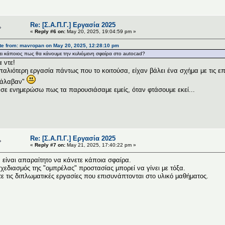
Re: [Σ.Α.Π.Γ.] Εργασία 2025
«
Reply #6 on:
May 20, 2025, 19:04:59 pm »
te from: mavropan on May 20, 2025, 12:28:10 pm
ει κάποιος πως θα κάνουμε την κυλιόμενη σφαίρα στο autocad?
 ντε!
παλιότερη εργασία πάντως που το κοιτούσα, είχαν βάλει ένα σχήμα με τις επ
τάλαβαν"
σε ενημερώσω πως τα παρουσιάσαμε εμείς, όταν φτάσουμε εκεί...
Re: [Σ.Α.Π.Γ.] Εργασία 2025
«
Reply #7 on:
May 21, 2025, 17:40:22 pm »
 είναι απαραίτητο να κάνετε κάποια σφαίρα.
χεδιασμός της "ομπρέλας" προστασίας μπορεί να γίνει με τόξα.
τε τις διπλωματικές εργασίες που επισυνάπτονται στο υλικό μαθήματος.