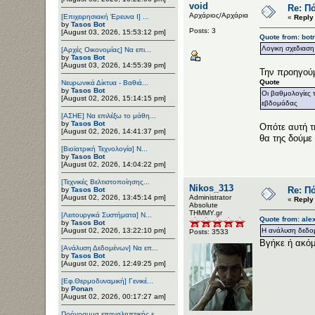
void
Re: Πό
Αρχάριος/Αρχάρια
[Επιχειρησιακή Έρευνα Ι] ...
«
Reply
by
Tasos Bot
Posts: 3
[August 03, 2026, 15:53:12 pm]
Quote from: bot
Λογικη σχεδιαση
[Αρχές Οικονομίας] Να επι...
by
Tasos Bot
[August 03, 2026, 14:55:39 pm]
Την προηγού
Quote
Νευρωνικά Δίκτυα - Βαθιά...
by
Tasos Bot
Οι βαθμολογίες 
[August 02, 2026, 15:14:15 pm]
εβδομάδας
[ΑΣΗΕ] Να επιλέξω το μάθη...
by
Tasos Bot
Οπότε αυτή τ
[August 02, 2026, 14:41:37 pm]
θα της δούμε
[Βιοϊατρική Τεχνολογία] Ν...
by
Tasos Bot
[August 02, 2026, 14:04:22 pm]
[Τεχνικές Βελτιστοποίησης...
Nikos_313
Re: Πό
by
Tasos Bot
[August 02, 2026, 13:45:14 pm]
Administrator
«
Reply
Αbsolute
ΤΗΜΜΥ.gr
[Λειτουργικά Συστήματα] Ν...
Quote from: ale
by
Tasos Bot
[August 02, 2026, 13:22:10 pm]
Η ανάλυση δεδομ
Posts: 3533
Βγήκε ή ακόμ
[Ανάλυση Δεδομένων] Να επ...
by
Tasos Bot
[August 02, 2026, 12:49:25 pm]
[Εφ.Θερμοδυναμική] Γενικέ...
by
Ponan
[August 02, 2026, 00:17:27 am]
Πρόγραμμα επαναληπτικής ε...