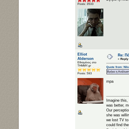
Posts: 3533
Elliot
Re: Πό
Alderson
«
Reply
Εθισμένος στο
ΤΗΜΜΥ.gr
Quote from: Nik
Βγήκε η Ανάλυσ
Posts: 593
mpa
Imag
was better, m
Our per
she was willi
we lost
could find th