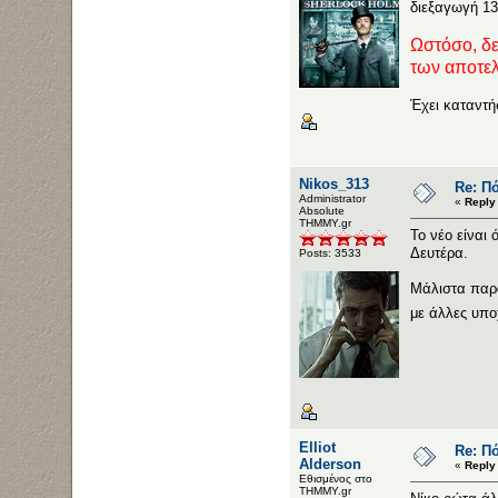
διεξαγωγή 1
Ωστόσο, δε
των αποτελ
Έχει καταντή
Nikos_313
Re: Πό
Administrator
«
Reply
Αbsolute
ΤΗΜΜΥ.gr
Το νέο είναι 
Δευτέρα.
Posts: 3533
Μάλιστα παρα
με άλλες υπο
Elliot
Re: Πό
Alderson
«
Reply
Εθισμένος στο
ΤΗΜΜΥ.gr