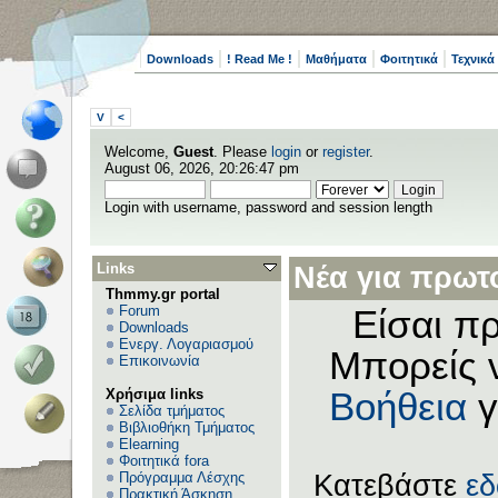
Downloads
! Read Me !
Μαθήματα
Φοιτητικά
Τεχνικά
V
<
Welcome,
Guest
. Please
login
or
register
.
August 06, 2026, 20:26:47 pm
Login with username, password and session length
Links
Νέα για πρωτο
Thmmy.gr portal
Forum
Είσαι πρ
Downloads
Ενεργ. Λογαριασμού
Μπορείς 
Επικοινωνία
Χρήσιμα links
Βοήθεια
γ
Σελίδα τμήματος
Βιβλιοθήκη Τμήματος
Elearning
Φοιτητικά fora
Πρόγραμμα Λέσχης
Κατεβάστε
ε
Πρακτική Άσκηση