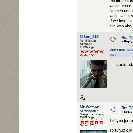
the inter
would prot
No rh
world was a si
If we lo
she was about
Nikos_313
Re: Πό
Administrator
«
Reply
Αbsolute
ΤΗΜΜΥ.gr
Quote from: Ell
mpa
Posts: 3533
Ε, εντάξει, ε
Mr Watson
Re: Πό
Administrator
«
Reply
Μόνιμος κάτοικος
ΤΗΜΜΥ.gr
Το έγραψα στ
Posts: 1774
Το τμήμα δεν 