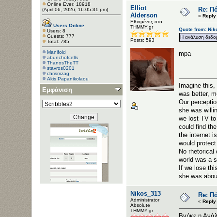
Online Ever: 18918
Elliot
Re: Πό
(April 06, 2026, 16:05:31 pm)
Alderson
«
Reply
Εθισμένος στο
Users Online
ΤΗΜΜΥ.gr
Quote from: Nik
Users: 8
Guests: 777
Η ανάλυση δεδο
Posts: 593
Total: 785
Manifold
mpa
abunchofcells
ThanosTheTT
stavros0201
chrismzag
Akis Papanikolaou
Imag
Εμφάνιση
was better, m
Our per
she was willi
we lost
could find th
the inter
would prot
No rh
world was a si
If we lo
she was about
Nikos_313
Re: Πό
Administrator
«
Reply
Αbsolute
ΤΗΜΜΥ.gr
Βγήκε η Ανά