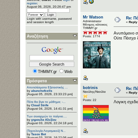
register
.
August 06, 2026, 20:26:47 pm
Mr Watson
Re: Πό
Login with username, password
Administrator
«
Reply
and session length
Μόνιμος κάτοικος
ΤΗΜΜΥ.gr
Ανυπόμονο 
Αναζήτηση
Posts: 1774
Ούτε Πάσχα 
THMMY.gr
Web
Πρόσφατα
botrinis
Αποτελέσματα Εξεταστικής ...
Re: Πό
by
abunchofcells
Νεούλης/Νεούλα
«
Reply
[August 05, 2026, 23:33:23 pm]
Posts: 22
Λογικη σχεδι
Πότε θα βγει το μάθημα; -...
by
Cloud Strife
[August 04, 2026, 14:41:31 pm]
Των συνειρμών το παίγνιο....
by
χηρουλα Αλεξίου
[August 03, 2026, 22:24:18 pm]
[Τεχνολογία Λογισμικού] Ν...
by
Tasos Bot
[August 03, 2026, 16:22:06 pm]