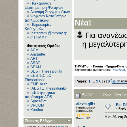
Ηλεκτρονική
Εξυπηρέτηση Φοιτητών
Διανομή Συγγραμμάτων
Ψηφιακό Καταθετήριο
Διπλωματικών
Νέα!
Πληροφορίες
Καθηγητών
Instagram @thmmy.gr
Για ανανέωσ
mTHMMY
η μεγαλύτερη
Φοιτητικές Ομάδες
ACM
Aristurtle
ART
ASAT
THMMY.gr
>
Forum
>
Τμήμα-Πανεπι
BEAM
Εξεταστικές
(Moderators:
PolarBear
,
BEST Thessaloniki
EESTEC LC
Thessaloniki
Pages:
1
...
5
6
[
7
]
8
EΜΒ Auth
IAESTE Thessaloniki
IEEE φοιτητικό
Author
Topic: Πότε θα
παράρτημα ΑΠΘ
SpaceDot
alextsigilis
Re: Πό
VROOM
Καταξιωμένος/
«
Reply
Panther
Καταξιωμένη
Η ανάλυση δε
Posts: 160
Πίνακας Ελέγχου
Welcome,
Guest
. Please
login
or