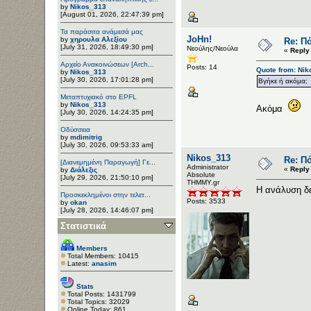
by
Nikos_313
[August 01, 2026, 22:47:39 pm]
Τα παράσιτα ανάμεσά μας
JoHn!
by
χηρουλα Αλεξίου
Re: Πό
[July 31, 2026, 18:49:30 pm]
Νεούλης/Νεούλα
«
Reply
Αρχείο Ανακοινώσεων [Arch...
Posts: 14
Quote from: Nik
by
Nikos_313
[July 30, 2026, 17:01:28 pm]
Βγήκε ή ακόμα;
Μεταπτυχιακό στο EPFL
by
Nikos_313
Ακόμα
[July 30, 2026, 14:24:35 pm]
Οδύσσεια
by
mdimitrig
[July 30, 2026, 09:53:33 am]
Nikos_313
Re: Πό
[Διανεμημένη Παραγωγή] Γε...
Administrator
«
Reply
by
Διάλεξις
Αbsolute
[July 29, 2026, 21:50:10 pm]
ΤΗΜΜΥ.gr
Η ανάλυση δ
Προσκεκλημένοι στην τελετ...
Posts: 3533
by
okan
[July 28, 2026, 14:46:07 pm]
Στατιστικά
Members
Total Members: 10415
Latest:
anasim
Stats
Total Posts: 1431799
Total Topics: 32029
Online Today: 861