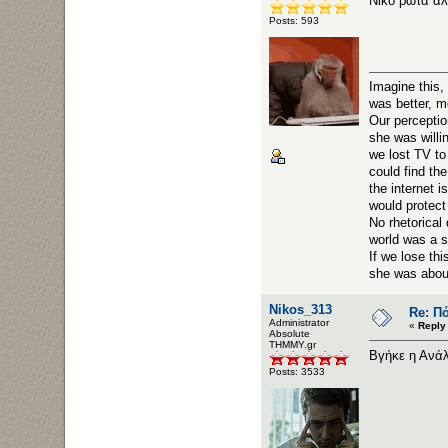
Νίκο ρώτα άλ
Posts: 593
Imag
was better, m
Our per
she was willi
we lost
could find th
the inter
would prot
No rh
world was a si
If we lo
she was about
Nikos_313
Re: Πό
Administrator
«
Reply
Αbsolute
ΤΗΜΜΥ.gr
Βγήκε η Ανά
Posts: 3533