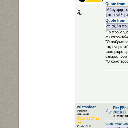
Quote from: 
Μάργαρης, εν
μια μεγάλη μ
Quote from: 
ότι αξίζει πο
"Το πρόβλημα 
συμφεροντολό
"Ο άνθρωπος 
παρονομαστής
τόσο μικρότε
άπειρο, τόσο 
"Ο καλύτερος
xristosioan
Re: [Ψη
Veteran
2021/22
Θαμώνας
«
Reply #8
Quote from: Cat
Posts: 368