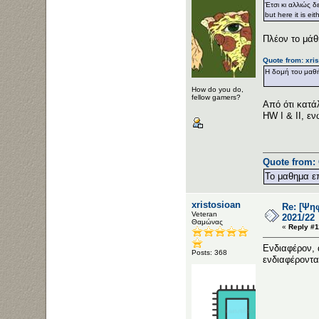
Έτσι κι αλλιώς 
but here it is ei
Πλέον το μάθη
Quote from: xri
Η δομή του μαθήμ
How do you do,
fellow gamers?
Από ότι κατά
HW I & II, ε
Quote from: 
Το μαθημα επ
xristosioan
Re: [Ψη
Veteran
2021/22
Θαμώνας
«
Reply #1
Ενδιαφέρον, 
Posts: 368
ενδιαφέροντα