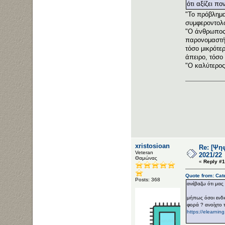
ότι αξίζει πο
"Το πρόβλημα 
συμφεροντολό
"Ο άνθρωπος 
παρονομαστής
τόσο μικρότε
άπειρο, τόσο 
"Ο καλύτερος
xristosioan
Re: [Ψη
Veteran
2021/22
Θαμώνας
«
Reply #1
Quote from: Cat
Posts: 368
ανέβαζω ότι μας 
μήπως όσοι ενδια
φορά ? ανοίχτο 
https://elearni