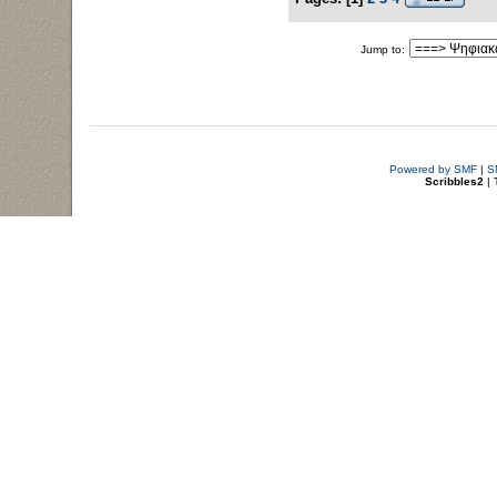
Jump to:
Powered by SMF
|
S
Scribbles2
| 