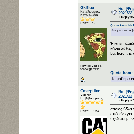
GkBlue
Re: [Ψη
Καταξιωμένος/
2021/22
Καταξιωμένη
«
Reply #6
Posts: 162
Quote from: Nic
Δεν μπορώ να βρ
Έτσι κι αλλι
κάνω λάθος.
but here it is
How do you do,
fellow gamers?
Quote from: 
Το μαθημα επ
Caterpillar
Re: [Ψη
Veteran
2021/22
Επιβεβαρυμένος
«
Reply #7
οποιος θέλει
Posts: 10054
από εδώ γιατί
σχεδίασης, ε