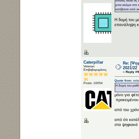
οποιος θέλει τις
μπει ακόμα στο e
κατέβασα από εκ
Η δομή του μ
επανάληψη κα
Caterpillar
Re: [Ψη
Veteran
2021/22
Επιβεβαρυμένος
«
Reply #9
Quote from: xri
Posts: 10054
Η δομή του μαθήμ
μόνο για φέτο
προκειμένου
από του χρόν
από ότι κατά
στα ψηφιακά ι