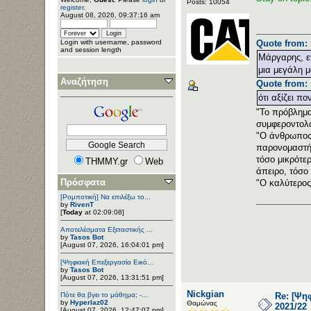
Posts: 10054
register
.
August 08, 2026, 09:37:16 am
Quote from: 
Login with username, password
and session length
Μάργαρης, εν
μια μεγάλη μ
Αναζήτηση
Quote from: 
ότι αξίζει πο
"Το πρόβλημα 
συμφεροντολό
"Ο άνθρωπος 
παρονομαστής
τόσο μικρότε
THMMY.gr
Web
άπειρο, τόσο 
Πρόσφατα
"Ο καλύτερος
[Ρομποτική] Να επιλέξω το...
by
RivenT
[
Today
at 02:09:08]
Αποτελέσματα Εξεταστικής ...
by
Tasos Bot
[August 07, 2026, 16:04:01 pm]
[Ψηφιακή Επεξεργασία Εικό...
by
Tasos Bot
[August 07, 2026, 13:31:51 pm]
Nickgian
Πότε θα βγει το μάθημα; -...
Re: [Ψη
by
Hyperlaz02
Θαμώνας
2021/22
[August 07, 2026, 12:47:07 pm]