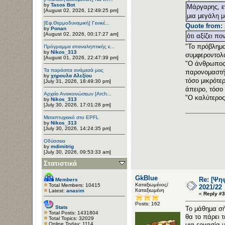
by
Tasos Bot
Μάργαρης, εν
[August 02, 2026, 12:49:25 pm]
μια μεγάλη μ
[Εφ.Θερμοδυναμική] Γενικέ...
Quote from: 
by
Ponan
[August 02, 2026, 00:17:27 am]
ότι αξίζει πο
"Το πρόβλημα 
Πρόγραμμα επαναληπτικής ε...
by
Nikos_313
συμφεροντολό
[August 01, 2026, 22:47:39 pm]
"Ο άνθρωπος 
Τα παράσιτα ανάμεσά μας
παρονομαστής
by
χηρουλα Αλεξίου
τόσο μικρότε
[July 31, 2026, 18:49:30 pm]
άπειρο, τόσο 
Αρχείο Ανακοινώσεων [Arch...
"Ο καλύτερος
by
Nikos_313
[July 30, 2026, 17:01:28 pm]
Μεταπτυχιακό στο EPFL
by
Nikos_313
[July 30, 2026, 14:24:35 pm]
Οδύσσεια
by
mdimitrig
[July 30, 2026, 09:53:33 am]
Στατιστικά
GkBlue
Re: [Ψη
Members
Καταξιωμένος/
Total Members: 10415
2021/22
Καταξιωμένη
Latest:
anasim
«
Reply #3
Posts: 162
Stats
Το μάθημα σή
Total Posts: 1431804
θα το πάρει 
Total Topics: 32029
Online Today: 1114
μια εργασία 