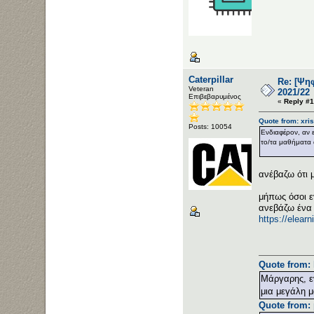
Caterpillar
Re: [Ψη
Veteran
2021/22
Επιβεβαρυμένος
«
Reply #1
Quote from: xri
Posts: 10054
Ενδιαφέρον, αν ε
το/τα μαθήματα 
ανέβαζω ότι μ
μήπως όσοι ε
ανεβάζω ένα 
https://elear
Quote from: 
Μάργαρης, εν
μια μεγάλη μ
Quote from: 