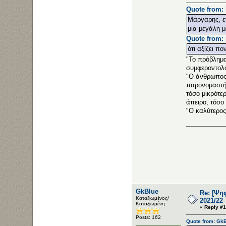
Quote from: 
Μάργαρης, εν
μια μεγάλη μ
Quote from: 
ότι αξίζει πο
"Το πρόβλημα 
συμφεροντολό
"Ο άνθρωπος 
παρονομαστής
τόσο μικρότε
άπειρο, τόσο 
"Ο καλύτερος
GkBlue
Re: [Ψη
Καταξιωμένος/
2021/22
Καταξιωμένη
«
Reply #1
Posts: 162
Quote from: GkB