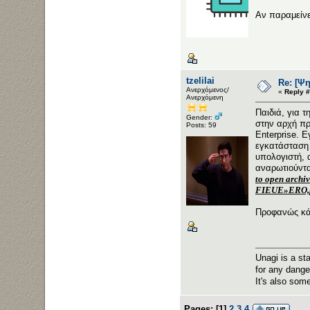
Αν παραμείνε
tzelilai
Re: [Ψ
Ανερχόμενος/
«
Reply #
Ανερχόμενη
Παιδιά, για 
Gender:
στην αρχή πρ
Posts: 59
Enterprise.
εγκατάσταση 
υπολογιστή, 
αναρωτιούντα
to open archi
FIEUE»ERO,p
Προφανώς κάτι
Unagi is a st
for any dange
It's also som
Pages:
[
1
]
2
3
4