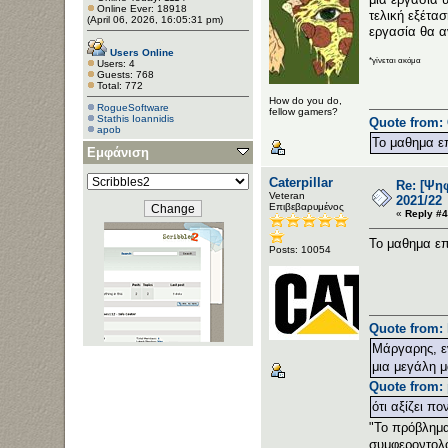
Online Ever: 18918
τελική εξέτα
(April 06, 2026, 16:05:31 pm)
εργασία θα α
Users Online
*γίνεται ακόμα
Users: 4
Guests: 768
Total: 772
How do you do,
RogueSoftware
fellow gamers?
Stathis Ioannidis
Quote from: 
apob
Το μαθημα επ
Εμφάνιση
Caterpillar
Re: [Ψη
Veteran
2021/22
Επιβεβαρυμένος
«
Reply #4
Το μαθημα επ
Posts: 10054
Quote from: 
Μάργαρης, εν
μια μεγάλη μ
Quote from: 
ότι αξίζει πο
"Το πρόβλημα 
συμφεροντολό