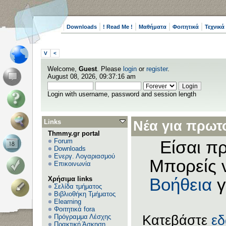
Downloads
! Read Me !
Μαθήματα
Φοιτητικά
Τεχνικά
V
<
Welcome,
Guest
. Please
login
or
register
.
August 08, 2026, 09:37:16 am
Login with username, password and session length
Links
Νέα για πρωτο
Thmmy.gr portal
Forum
Είσαι πρ
Downloads
Ενεργ. Λογαριασμού
Μπορείς 
Επικοινωνία
Χρήσιμα links
Βοήθεια
γ
Σελίδα τμήματος
Βιβλιοθήκη Τμήματος
Elearning
Φοιτητικά fora
Πρόγραμμα Λέσχης
Κατεβάστε
ε
Πρακτική Άσκηση