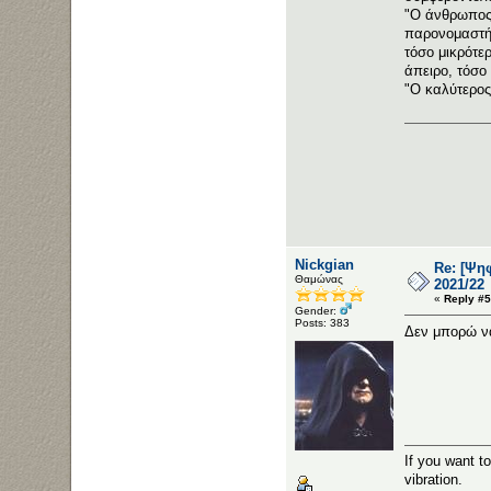
"Ο άνθρωπος 
παρονομαστής
τόσο μικρότε
άπειρο, τόσο 
"Ο καλύτερος
Nickgian
Re: [Ψη
Θαμώνας
2021/22
«
Reply #5
Gender:
Posts: 383
Δεν μπορώ να
If you want t
vibration.