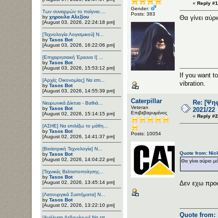
«
Reply #1
Gender:
Των συνειρμών το παίγνιο....
Posts: 383
by
χηρουλα Αλεξίου
Θα γίνει αύρ
[August 03, 2026, 22:24:18 pm]
[Τεχνολογία Λογισμικού] Ν...
by
Tasos Bot
[August 03, 2026, 16:22:06 pm]
[Επιχειρησιακή Έρευνα Ι] ...
by
Tasos Bot
[August 03, 2026, 15:53:12 pm]
If you want t
[Αρχές Οικονομίας] Να επι...
vibration.
by
Tasos Bot
[August 03, 2026, 14:55:39 pm]
Caterpillar
Re: [Ψη
Νευρωνικά Δίκτυα - Βαθιά...
Veteran
by
Tasos Bot
2021/22
Επιβεβαρυμένος
[August 02, 2026, 15:14:15 pm]
«
Reply #2
[ΑΣΗΕ] Να επιλέξω το μάθη...
by
Tasos Bot
Posts: 10054
[August 02, 2026, 14:41:37 pm]
[Βιοϊατρική Τεχνολογία] Ν...
Quote from: Nic
by
Tasos Bot
[August 02, 2026, 14:04:22 pm]
Θα γίνει αύριο 
[Τεχνικές Βελτιστοποίησης...
by
Tasos Bot
[August 02, 2026, 13:45:14 pm]
Δεν εχω προ
[Λειτουργικά Συστήματα] Ν...
by
Tasos Bot
[August 02, 2026, 13:22:10 pm]
Quote from: 
[Ανάλυση Δεδομένων] Να επ...