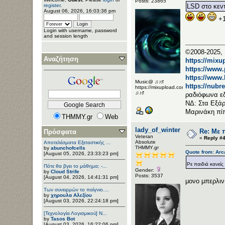
Posts: 23865
LSD στο κεντ
register
.
August 06, 2026, 16:03:36 pm
+
Login with username, password
and session length
©2008-2025, 
Αναζήτηση
https://mixu
https://www
https://www
Music@ ♫♪♯
https://nubr
https://mixupload.com/u/Katarameno/
♫♪♯
ραδιόφωνα ε
ΝΔ: Στα Εξάρ
Μαρινάκη πί
THMMY.gr
Web
lady_of_winter
Re: Με 
Πρόσφατα
Veteran
«
Reply #4
Αbsolute
Αποτελέσματα Εξεταστικής ...
ΤΗΜΜΥ.gr
by
abunchofcells
Quote from: Arc
[August 05, 2026, 23:33:23 pm]
Ρε παιδιά κανεί
Πότε θα βγει το μάθημα; -...
Gender:
by
Cloud Strife
Posts: 3537
[August 04, 2026, 14:41:31 pm]
μονο μπερλιν
Των συνειρμών το παίγνιο....
by
χηρουλα Αλεξίου
[August 03, 2026, 22:24:18 pm]
[Τεχνολογία Λογισμικού] Ν...
by
Tasos Bot
[August 03, 2026, 16:22:06 pm]