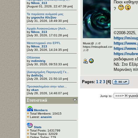
Ποιοι καθηγη
by
Nikos_313
[August 01, 2026, 22:47:39 pm]
?
Τα παράσιτα ανάμεσά μας
by
χηρουλα Αλεξίου
[July 31, 2026, 18:49:30 pm]
Αρχείο Ανακοινώσεων [Arch...
by
Nikos_313
©2008-2025, 
[July 30, 2026, 17:01:28 pm]
https://mixu
https://www
Μεταπτυχιακό στο EPFL
Music@ ♫♪♯
by
Nikos_313
https://mixupload.com/u/Katarameno/
https://www
[July 30, 2026, 14:24:35 pm]
♫♪♯
https://nubr
Οδύσσεια
ραδιόφωνα ε
by
mdimitrig
ΝΔ: Στα Εξάρ
[July 30, 2026, 09:53:33 am]
Μαρινάκη πί
[Διανεμημένη Παραγωγή] Γε...
by
Διάλεξις
[July 29, 2026, 21:50:10 pm]
Pages:
1
2
3
[
4
]
Προσκεκλημένοι στην τελετ...
by
okan
[July 28, 2026, 14:46:07 pm]
Jump to:
Στατιστικά
Members
Total Members: 10415
Latest:
anasim
Stats
Total Posts: 1431799
Total Topics: 32029
Online Today: 779