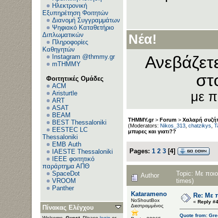
Ηλεκτρονική
Εξυπηρέτηση Φοιτητών
Διανομή Συγγραμμάτων
Ψηφιακό Καταθετήριο
Διπλωματικών
Νέα!
Πληροφορίες
Καθηγητών
Instagram @thmmy.gr
Ανεβάζετ
mTHMMY
στ
Φοιτητικές Ομάδες
ACM
Aristurtle
με 
ART
ASAT
BEAM
THMMY.gr
>
Forum
>
Χαλαρή συζήτ
BEST Thessaloniki
(Moderators:
Nikos_313
,
chatzikys
,
T
EESTEC LC
μπυρες και γιατι??
Thessaloniki
EΜΒ Auth
Pages:
1
2
3
[
4
]
IAESTE Thessaloniki
IEEE φοιτητικό
παράρτημα ΑΠΘ
Topic: Με ποι
SpaceDot
Author
times)
VROOM
Panther
Katarameno
Re: Με 
NoShoutBox
«
Reply #4
Διεστραμμένος
Πίνακας Ελέγχου
Quote from: Gre
Welcome,
Guest
. Please
login
or