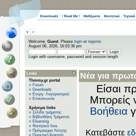
Downloads
! Read Me !
Μαθήματα
Φοιτητικά
Τεχνικά
V
<
Welcome,
Guest
. Please
login
or
register
.
August 06, 2026, 16:03:36 pm
Login with username, password and session length
Links
Νέα για πρωτο
Thmmy.gr portal
Forum
Είσαι πρ
Downloads
Ενεργ. Λογαριασμού
Μπορείς 
Επικοινωνία
Χρήσιμα links
Βοήθεια
γ
Σελίδα τμήματος
Βιβλιοθήκη Τμήματος
Elearning
Φοιτητικά fora
Πρόγραμμα Λέσχης
Κατεβάστε
ε
Πρακτική Άσκηση