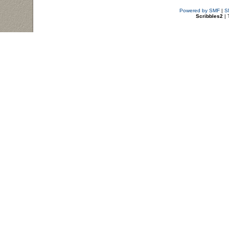
Powered by SMF
|
S
Scribbles2
| 