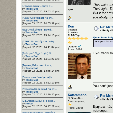
They paint the
[Επιχειρησιακή Έρευνα Ι] ...
Their light. 
by
Tasos Bot
εφακ
[August 03, 2026, 15:53:12 pm]
But it isn't t
possibility, 
[Αρχές Οικονομίας] Να επι...
by
Tasos Bot
[August 03, 2026, 14:55:39 pm]
Don
Re: Με 
Νευρωνικά Δίκτυα - Βαθιά...
Veteran
«
Reply #4
by
Tasos Bot
Αbsolute
[August 02, 2026, 15:14:15 pm]
ΤΗΜΜΥ.gr
Quote from: lad
[ΑΣΗΕ] Να επιλέξω το μάθη...
μονο μπερλιν πα
by
Tasos Bot
Gender:
[August 02, 2026, 14:41:37 pm]
Posts: 3426
Έχει πέσει το
[Βιοϊατρική Τεχνολογία] Ν...
by
Tasos Bot
[August 02, 2026, 14:04:22 pm]
[Τεχνικές Βελτιστοποίησης...
by
Tasos Bot
[August 02, 2026, 13:45:14 pm]
[Λειτουργικά Συστήματα] Ν...
by
Tasos Bot
[August 02, 2026, 13:22:10 pm]
You can't jus
[Ανάλυση Δεδομένων] Να επ...
by
Tasos Bot
[August 02, 2026, 12:49:25 pm]
Katarameno
Re: Με 
NoShoutBox
«
Reply #4
[Εφ.Θερμοδυναμική] Γενικέ...
Διεστραμμένος
by
Ponan
Βρήκατε πάντ
[August 02, 2026, 00:17:27 am]
Posts: 23865
τσίπουρα.
Πρόγραμμα επαναληπτικής ε...