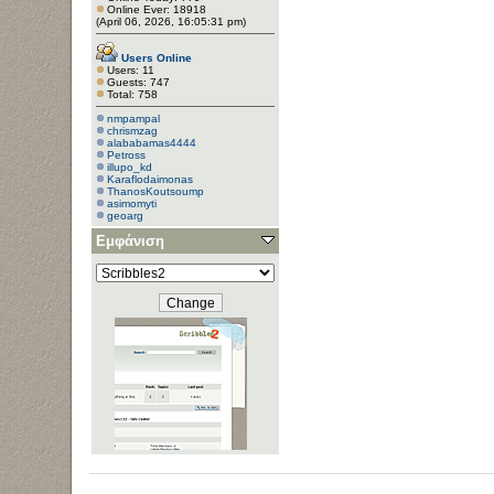
Online Ever: 18918
(April 06, 2026, 16:05:31 pm)
Users Online
Users: 11
Guests: 747
Total: 758
nmpampal
chrismzag
alababamas4444
Petross
illupo_kd
Κaraflodaimonas
ThanosKoutsoump
asimomyti
geoarg
Εμφάνιση