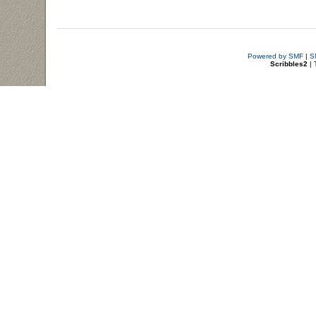
Powered by SMF
|
S
Scribbles2
| 