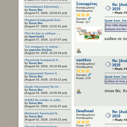
Σοκοφρέτας
Re: [Αν
Αποτελέσματα Εξεταστικής ...
Καταξιωμένος/
2019
by
Tasos Bot
Καταξιωμένη
«
Reply #3
[August 07, 2026, 16:04:01 pm]
Gender:
[Ψηφιακή Επεξεργασία Εικό...
Quote from: Jim
Posts: 117
by
Tasos Bot
Στην τάξη σήμερα
[August 07, 2026, 13:31:51 pm]
άσκηση που θα π
Πότε θα βγει το μάθημα; -...
by
Hyperlaz02
κώδικα σε π
[August 07, 2026, 12:47:07 pm]
Των συνειρμών το παίγνιο....
by
χηρουλα Αλεξίου
[August 03, 2026, 22:24:18 pm]
xaotikos
[Τεχνολογία Λογισμικού] Ν...
Re: [Αν
by
Tasos Bot
Καταξιωμένος/
2019
[August 03, 2026, 16:22:06 pm]
Καταξιωμένη
«
Reply #3
[Επιχειρησιακή Έρευνα Ι] ...
Gender:
by
Tasos Bot
Quote from: Σοκ
Posts: 279
[August 03, 2026, 15:53:12 pm]
κώδικα σε ποια
[Αρχές Οικονομίας] Να επι...
by
Tasos Bot
όποια θές. Κ
[August 03, 2026, 14:55:39 pm]
[ΑΣΗΕ] Να επιλέξω το μάθη...
by
Tasos Bot
[August 02, 2026, 14:41:37 pm]
Deadhead
Re: [Αν
[Βιοϊατρική Τεχνολογία] Ν...
Καταξιωμένος/
2019
by
Tasos Bot
Καταξιωμένη
[August 02, 2026, 14:04:22 pm]
«
Reply #3
Posts: 177
[Τεχνικές Βελτιστοποίησης...