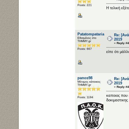
Posts: 221
Η τελική εξέτ
Patatompataria
Re: [Αν
Εθισμένος στο
2019
ΤΗΜΜΥ.gr
«
Reply #4
Posts: 667
είπε ότι μάλλ
panos98
Re: [Αν
Μόνιμος κάτοικος
2019
ΤΗΜΜΥ.gr
«
Reply #4
καποιος που 
Posts: 1194
δοκιμαστικης