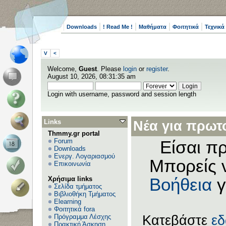
Downloads
! Read Me !
Μαθήματα
Φοιτητικά
Τεχνικά
V
<
Welcome,
Guest
. Please
login
or
register
.
August 10, 2026, 08:31:35 am
Login with username, password and session length
Links
Νέα για πρωτο
Thmmy.gr portal
Forum
Είσαι πρ
Downloads
Ενεργ. Λογαριασμού
Μπορείς 
Επικοινωνία
Χρήσιμα links
Βοήθεια
γ
Σελίδα τμήματος
Βιβλιοθήκη Τμήματος
Elearning
Φοιτητικά fora
Πρόγραμμα Λέσχης
Κατεβάστε
ε
Πρακτική Άσκηση