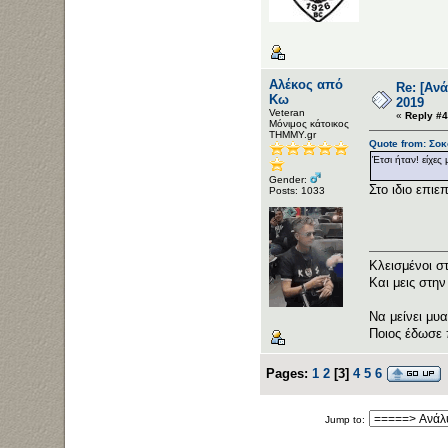
Αλέκος από
Re: [Αν
Κω
2019
Veteran
«
Reply #4
Μόνιμος κάτοικος
ΤΗΜΜΥ.gr
Quote from: Σοκ
Έτσι ήταν! είχες
Gender:
Στο ιδιο επι
Posts: 1033
Κλεισμένοι σ
Και μεις στη
Να μείνει μυα
Ποιος έδωσε 
Pages:
1
2
[
3
]
4
5
6
Jump to: