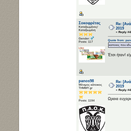
Σοκοφρέτας
Re: [Αν
Καταξιωμένος/
2019
Καταξιωμένη
«
Reply #4
Gender:
Quote from: pan
Posts: 117
καποιος που εδω
Έτσι ήταν! εί
panos98
Re: [Αν
Μόνιμος κάτοικος
2019
ΤΗΜΜΥ.gr
«
Reply #4
Ωραια ευχαρ
Posts: 1194