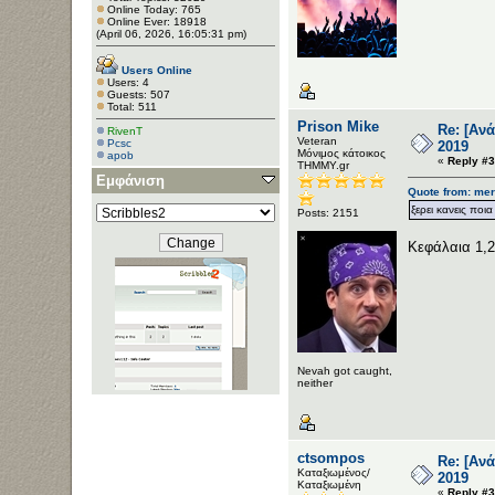
Online Today: 765
Online Ever: 18918
(April 06, 2026, 16:05:31 pm)
Users Online
Users: 4
Guests: 507
Total: 511
Prison Mike
Re: [Αν
RivenT
Veteran
Pcsc
2019
Μόνιμος κάτοικος
apob
«
Reply #3
ΤΗΜΜΥ.gr
Εμφάνιση
Quote from: mer
ξερει κανεις πο
Posts: 2151
Κεφάλαια 1,2
Nevah got caught,
neither
ctsompos
Re: [Αν
Καταξιωμένος/
2019
Καταξιωμένη
«
Reply #3