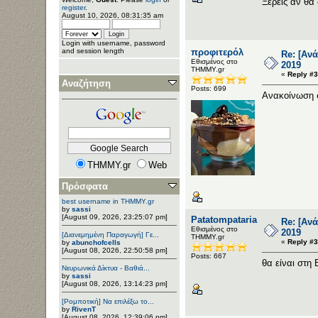
Ξέρεις αν θα
register
.
August 10, 2026, 08:31:35 am
Login with username, password
προφιτερόλ
and session length
Re: [Αν
Εθισμένος στο
2019
ΤΗΜΜΥ.gr
«
Reply #3
Αναζήτηση
Posts: 699
Ανακοίνωση σ
THMMY.gr
Web
Πρόσφατα
best username in THMMY.gr
by
sassi
[August 09, 2026, 23:25:07 pm]
Patatompataria
Re: [Αν
Εθισμένος στο
2019
[Διανεμημένη Παραγωγή] Γε...
ΤΗΜΜΥ.gr
«
Reply #3
by
abunchofcells
[August 08, 2026, 22:50:58 pm]
Posts: 667
θα είναι στη 
Νευρωνικά Δίκτυα - Βαθιά...
by
sassi
[August 08, 2026, 13:14:23 pm]
[Ρομποτική] Να επιλέξω το...
by
RivenT
[August 08, 2026, 12:39:06 pm]