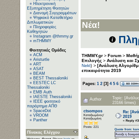
Ηλεκτρονική
Εξυπηρέτηση Φοιτητών
Διανομή Συγγραμμάτων
Ψηφιακό Καταθετήριο
Διπλωματικών
Νέα!
Πληροφορίες
Καθηγητών
Instagram @thmmy.gr
Πλη
mTHMMY
Φοιτητικές Ομάδες
ACM
THMMY.gr
>
Forum
>
Μαθήμ
Aristurtle
Επιλογής
>
Ανάλυση και Σ
ART
Nekt
) >
[Ανάλυση Αλγορίθμω
ASAT
επικαιρότητα 2019
BEAM
BEST Thessaloniki
EESTEC LC
Pages:
1
2
[
3
]
4
5
6
Thessaloniki
EΜΒ Auth
IAESTE Thessaloniki
Topic: [Ανάλυ
Author
IEEE φοιτητικό
23166 times)
παράρτημα ΑΠΘ
SpaceDot
ctsompos
Re: [Αν
VROOM
Καταξιωμένος/
2019
Καταξιωμένη
Panther
«
Reply #3
Posts: 221
Quote from: kar
Πίνακας Ελέγχου
Άνοιξε η δοκιμασ
Welcome,
Guest
. Please
login
or