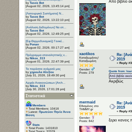
Από βιβλίο α
by
Tasos Bot
[August 02, 2026, 13:45:14 pm]
[Λειτουργικά Συστήματα] Ν...
by
Tasos Bot
[August 02, 2026, 13:22:10 pm]
[Ανάλυση Δεδομένων] Να επ...
by
Tasos Bot
[August 02, 2026, 12:49:25 pm]
[Εφ.Θερμοδυναμική] Γενικέ...
by
Ponan
[August 02, 2026, 00:17:27 am]
xaotikos
Re: [Αν
Πρόγραμμα επαναληπτικής ε...
Καταξιωμένος/
by
Nikos_313
2019
Καταξιωμένη
[August 01, 2026, 22:47:39 pm]
«
Reply #3
Τα παράσιτα ανάμεσά μας
Gender:
Quote from: Ioa
by
χηρουλα Αλεξίου
Posts: 279
[July 31, 2026, 18:49:30 pm]
Από βιβλίο ακολ
Ακριβώς
Αρχείο Ανακοινώσεων [Arch...
by
Nikos_313
[July 30, 2026, 17:01:28 pm]
Στατιστικά
mermaid
Re: [Αν
Members
Εθισμένος στο
2019
Total Members: 10416
ΤΗΜΜΥ.gr
«
Reply #3
Latest:
Πρωτεύον Πηνίο Άννα
Βίσση
Gender:
ξερει κανεις
Posts: 842
Stats
Total Posts: 1431810
Total Topics: 32029