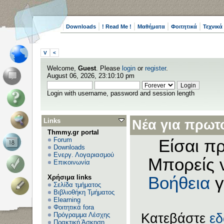
Downloads
! Read Me !
Μαθήματα
Φοιτητικά
Τεχνικά
V
<
Welcome,
Guest
. Please
login
or
register
.
August 06, 2026, 23:10:10 pm
Login with username, password and session length
Links
Νέα για πρωτο
Thmmy.gr portal
Forum
Είσαι πρ
Downloads
Ενεργ. Λογαριασμού
Μπορείς 
Επικοινωνία
Χρήσιμα links
Βοήθεια
γ
Σελίδα τμήματος
Βιβλιοθήκη Τμήματος
Elearning
Φοιτητικά fora
Πρόγραμμα Λέσχης
Κατεβάστε
ε
Πρακτική Άσκηση