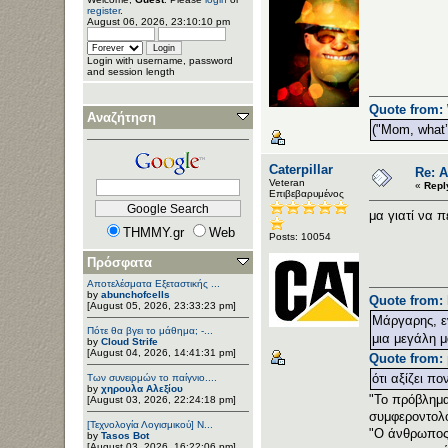
register
.
August 06, 2026, 23:10:10 pm
Login with username, password
and session length
Quote from: 
Αναζήτηση
("Mom, what’s
Caterpillar
Re: 
Veteran
«
Repl
Επιβεβαρυμένος
μα γιατί να πε
THMMY.gr
Web
Posts: 10054
Πρόσφατα
Αποτελέσματα Εξεταστικής ...
by
abunchofcells
Quote from: 
[August 05, 2026, 23:33:23 pm]
Μάργαρης, εν
Πότε θα βγει το μάθημα; -...
μια μεγάλη μ
by
Cloud Strife
[August 04, 2026, 14:41:31 pm]
Quote from: 
ότι αξίζει πο
Των συνειρμών το παίγνιο....
by
χηρουλα Αλεξίου
"Το πρόβλημα 
[August 03, 2026, 22:24:18 pm]
συμφεροντολό
[Τεχνολογία Λογισμικού] Ν...
"Ο άνθρωπος 
by
Tasos Bot
[August 03, 2026, 16:22:06 pm]