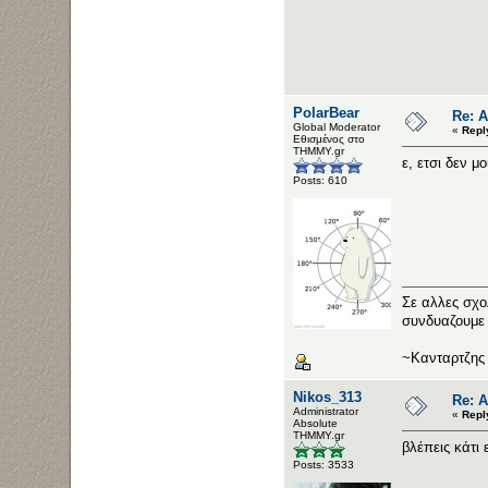
PolarBear
Re: 
Global Moderator
«
Repl
Εθισμένος στο
ΤΗΜΜΥ.gr
ε, ετσι δεν μο
Posts: 610
Σε αλλες σχο
συνδυαζουμε 
~Κανταρτζης
Nikos_313
Re: 
Administrator
«
Repl
Αbsolute
ΤΗΜΜΥ.gr
βλέπεις κάτι 
Posts: 3533