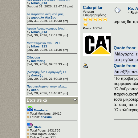
by
Nikos_313
[August 01, 2026, 22:47:39 pm]
Caterpillar
Re: 
Veteran
«
Repl
Τα παράσιτα ανάμεσά μας
Επιβεβαρυμένος
by
χηρουλα Αλεξίου
[July 31, 2026, 18:49:30 pm]
μήπως θα πρέ
Posts: 10054
Αρχείο Ανακοινώσεων [Arch...
by
Nikos_313
[July 30, 2026, 17:01:28 pm]
Μεταπτυχιακό στο EPFL
by
Nikos_313
Quote from: 
[July 30, 2026, 14:24:35 pm]
Μάργαρης, εν
Οδύσσεια
μια μεγάλη μ
by
mdimitrig
[July 30, 2026, 09:53:33 am]
Quote from: 
ότι αξίζει πο
[Διανεμημένη Παραγωγή] Γε...
by
Διάλεξις
"Το πρόβλημα 
[July 29, 2026, 21:50:10 pm]
συμφεροντολό
Προσκεκλημένοι στην τελετ...
"Ο άνθρωπος 
by
okan
[July 28, 2026, 14:46:07 pm]
παρονομαστής
τόσο μικρότε
Στατιστικά
άπειρο, τόσο 
"Ο καλύτερος
Members
Total Members: 10415
Latest:
anasim
Stats
Total Posts: 1431799
Total Topics: 32029
Online Today: 951