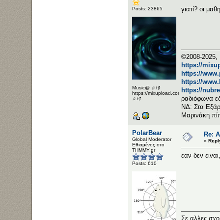
γιατί? οι μαθ
Posts: 23865
©2008-2025, 
https://mixu
https://www
https://www
Music@ ♫♪♯
https://nubr
https://mixupload.com/u/Katarameno/
ραδιόφωνα ε
♫♪♯
ΝΔ: Στα Εξάρ
Μαρινάκη πί
PolarBear
Re: 
Global Moderator
«
Repl
Εθισμένος στο
ΤΗΜΜΥ.gr
εαν δεν εινα
Posts: 610
Σε αλλες σχο