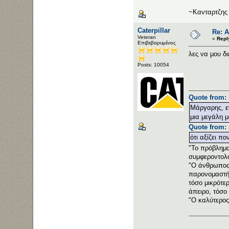
~Κανταρτζης
Caterpillar
Re: 
Veteran
«
Repl
Επιβεβαρυμένος
λες να μου δ
Posts: 10054
Quote from: 
Μάργαρης, εν
μια μεγάλη μ
Quote from: 
ότι αξίζει πο
"Το πρόβλημα 
συμφεροντολό
"Ο άνθρωπος 
παρονομαστής
τόσο μικρότε
άπειρο, τόσο 
"Ο καλύτερος