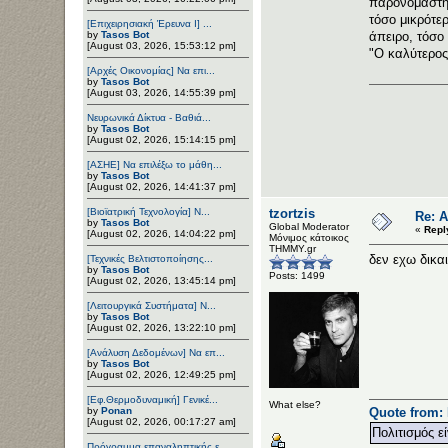
παρονομαστής
τόσο μικρότε
[Επιχειρησιακή Έρευνα Ι] ...
by
Tasos Bot
άπειρο, τόσο 
[August 03, 2026, 15:53:12 pm]
"Ο καλύτερος
[Αρχές Οικονομίας] Να επι...
by
Tasos Bot
[August 03, 2026, 14:55:39 pm]
Νευρωνικά Δίκτυα - Βαθιά...
by
Tasos Bot
[August 02, 2026, 15:14:15 pm]
[ΑΣΗΕ] Να επιλέξω το μάθη...
by
Tasos Bot
[August 02, 2026, 14:41:37 pm]
[Βιοϊατρική Τεχνολογία] Ν...
tzortzis
Re: 
by
Tasos Bot
Global Moderator
«
Repl
[August 02, 2026, 14:04:22 pm]
Μόνιμος κάτοικος
ΤΗΜΜΥ.gr
δεν εχω δικα
[Τεχνικές Βελτιστοποίησης...
by
Tasos Bot
Posts: 1499
[August 02, 2026, 13:45:14 pm]
[Λειτουργικά Συστήματα] Ν...
by
Tasos Bot
[August 02, 2026, 13:22:10 pm]
[Ανάλυση Δεδομένων] Να επ...
by
Tasos Bot
[August 02, 2026, 12:49:25 pm]
[Εφ.Θερμοδυναμική] Γενικέ...
What else?
by
Ponan
Quote from: 
[August 02, 2026, 00:17:27 am]
Πολιτισμός ε
Πρόγραμμα επαναληπτικής ε...