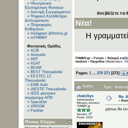
Ηλεκτρονική
Εξυπηρέτηση Φοιτητών
Διανομή Συγγραμμάτων
Ανεβάζετε τα θέματα τ
Ψηφιακό Καταθετήριο
Διπλωματικών
Νέα!
Πληροφορίες
Καθηγητών
Instagram @thmmy.gr
Η γραμματεί
mTHMMY
Φοιτητικές Ομάδες
ACM
Aristurtle
THMMY.gr
>
Forum
>
Χαλαρή συζήτ
ART
παιδιού
>
Παιχνίδια
(Moderators:
Ni
ASAT
BEAM
BEST Thessaloniki
Pages:
1
...
270
271
[
272
]
EESTEC LC
Thessaloniki
EΜΒ Auth
Author
Topic: Απαντή
IAESTE Thessaloniki
IEEE φοιτητικό
chatzikys
Re: 
παράρτημα ΑΠΘ
Administrator
«
Repl
SpaceDot
Μόνιμος κάτοικος
VROOM
ΤΗΜΜΥ.gr
μήπως θα είν
Panther
Gender:
Posts: 2020
Πίνακας Ελέγχου
Welcome,
Guest
. Please
login
or