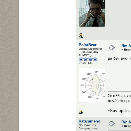
PolarBear
Re: 
Global Moderator
«
Repl
Εθισμένος στο
ΤΗΜΜΥ.gr
μα δεν ειναι 
Posts: 610
Σε αλλες σχο
συνδυαζουμε 
~Κανταρτζης
Katarameno
Re: 
NoShoutBox
«
Repl
Διεστραμμένος