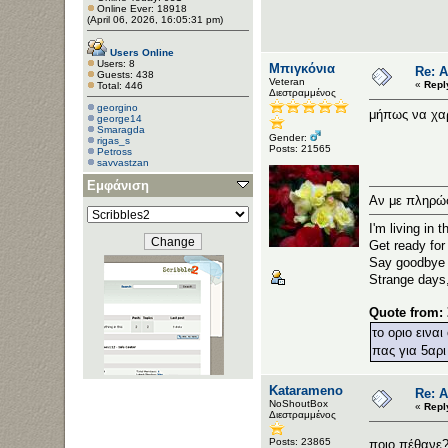
Online Ever: 18918
(April 06, 2026, 16:05:31 pm)
Users Online
Users: 8
Μπιγκόνια
Re: 
Guests: 438
Veteran
«
Repl
Total: 446
Διεστραμμένος
georgino
μήπως να χα
george14
Smaragda
Gender:
rigas_s
Posts: 21565
Petross
savvastzan
Εμφάνιση
Αν με πληρώσ
I'm living in 
Get ready for 
Say goodbye t
Strange days
Quote from:
το οριο εινα
πας για 5αρι
Katarameno
Re: 
NoShoutBox
«
Repl
Διεστραμμένος
Posts: 23865
ποιο πέθαν