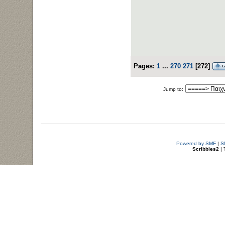
Pages:
1
...
270
271
[
272
]
Jump to:
Powered by SMF
|
S
Scribbles2
| 