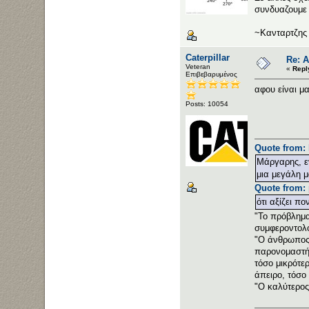
συνδυαζουμε 
~Κανταρτζης
Caterpillar
Re: 
Veteran
«
Repl
Επιβεβαρυμένος
αφου είναι μα
Posts: 10054
Quote from: 
Μάργαρης, εν
μια μεγάλη μ
Quote from: 
ότι αξίζει πο
"Το πρόβλημα 
συμφεροντολό
"Ο άνθρωπος 
παρονομαστής
τόσο μικρότε
άπειρο, τόσο 
"Ο καλύτερος