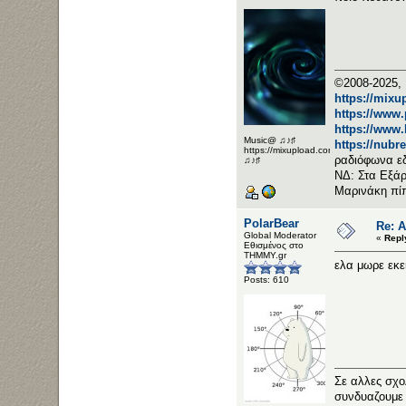
©2008-2025, 
https://mixu
https://www
https://www
Music@ ♫♪♯
https://nubr
https://mixupload.com/u/Katarameno/
ραδιόφωνα ε
♫♪♯
ΝΔ: Στα Εξάρ
Μαρινάκη πί
PolarBear
Re: 
Global Moderator
«
Repl
Εθισμένος στο
ΤΗΜΜΥ.gr
ελα μωρε εκει
Posts: 610
Σε αλλες σχο
συνδυαζουμε 