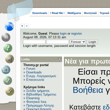
Downloads
! Read Me !
Μαθήματα
Φοιτητικά
Τεχνικά
V
<
Welcome,
Guest
. Please
login
or
register
.
August 08, 2026, 07:13:31 am
Login with username, password and session length
Links
Νέα για πρωτο
Thmmy.gr portal
Forum
Είσαι πρ
Downloads
Ενεργ. Λογαριασμού
Μπορείς 
Επικοινωνία
Χρήσιμα links
Βοήθεια
γ
Σελίδα τμήματος
Βιβλιοθήκη Τμήματος
Elearning
Φοιτητικά fora
Πρόγραμμα Λέσχης
Κατεβάστε
ε
Πρακτική Άσκηση