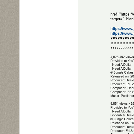
href="https
target="_bl
https://www
https://ww
♥♥♥♥♥♥♥♥♥
♫♫♫♫♫♫♫
♪♪♪♪♪♪♪♪♪♪♪
4,828,492 views
Provided to You
I Need A Dollar 
I Need A Dollar
℗ Jungle Cakes
Released on: 2
Producer: Deekl
Producer: Ed So
Composer: Deek
Composer: Ed S
Music Publisher
9,854 views • 1
Provided to You
I Need A Dollar 
Liondub & Deek
℗ Jungle Cakes
Released on: 2
Producer: Deekl
Producer: Ed So