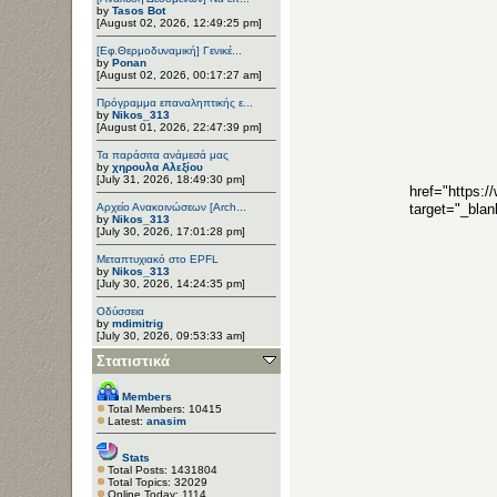
by
Tasos Bot
[August 02, 2026, 12:49:25 pm]
[Εφ.Θερμοδυναμική] Γενικέ...
by
Ponan
[August 02, 2026, 00:17:27 am]
Πρόγραμμα επαναληπτικής ε...
by
Nikos_313
[August 01, 2026, 22:47:39 pm]
Τα παράσιτα ανάμεσά μας
by
χηρουλα Αλεξίου
[July 31, 2026, 18:49:30 pm]
href="https
Αρχείο Ανακοινώσεων [Arch...
target="_bl
by
Nikos_313
[July 30, 2026, 17:01:28 pm]
Μεταπτυχιακό στο EPFL
by
Nikos_313
[July 30, 2026, 14:24:35 pm]
Οδύσσεια
by
mdimitrig
[July 30, 2026, 09:53:33 am]
Στατιστικά
Members
Total Members: 10415
Latest:
anasim
Stats
Total Posts: 1431804
Total Topics: 32029
Online Today: 1114