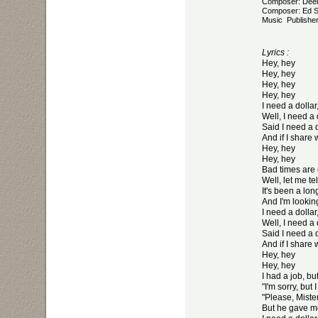
Composer: Deek
Composer: Ed S
Music Publisher
Lyrics :
Hey, hey
Hey, hey
Hey, hey
Hey, hey
I need a dollar,
Well, I need a d
Said I need a d
And if I share
Hey, hey
Hey, hey
Bad times are 
Well, let me tel
It's been a lo
And I'm lookin
I need a dollar,
Well, I need a d
Said I need a d
And if I share
Hey, hey
Hey, hey
I had a job, b
"I'm sorry, but
"Please, Miste
But he gave m