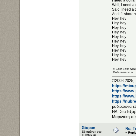
I need a dollar,
Well, I need a d
Said I need a d
And if I share
Hey, hey
Hey, hey
Hey, hey
Hey, hey
Hey, hey
Hey, hey
Hey, hey
Hey, hey
Hey, hey
Hey, hey
«
Last Edit: No
Katarameno
»
©2008-2025, 
https://mixu
https://www
https://www
https://nubr
ραδιόφωνα ε
ΝΔ: Στα Εξάρ
Μαρινάκη πί
Giopan
Re: Τ
Εθισμένος στο
«
Repl
ΤΗΜΜΥ.gr