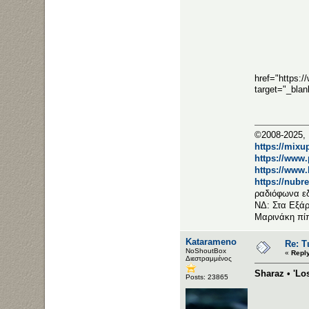
href="https
target="_bla
©2008-2025, 
https://mixu
https://www
https://www
https://nubr
ραδιόφωνα ε
ΝΔ: Στα Εξάρ
Μαρινάκη πί
Katarameno
Re: Τ
NoShoutBox
«
Repl
Διεστραμμένος
Sharaz • 'Los
Posts: 23865