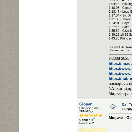
1:04:18 - Sinkin
1:10:05 - Close
1:13:47 - Let's 
1:17:04 - Six Di
1:21:00 - Three
1:24:01 - Boys 
1:27:18 - Faith
1:35:52 - Give M
1:39:22 10:15 S
1:43:28 Killing a
«
Last Edit: No
Katarameno
»
©2008-2025, 
https://mixu
https://www
https://www
https://nubr
ραδιόφωνα ε
ΝΔ: Στα Εξάρ
Μαρινάκη πί
Giopan
Re: Τ
Εθισμένος στο
«
Repl
ΤΗΜΜΥ.gr
Mogwai - Go
Gender:
Posts: 732