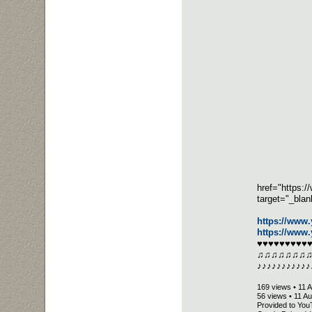
href="https:
target="_bla
https://www
https://www
♥♥♥♥♥♥♥♥♥
♫♫♫♫♫♫♫
♪♪♪♪♪♪♪♪♪♪♪
169 views • 11 
56 views • 11 A
Provided to You