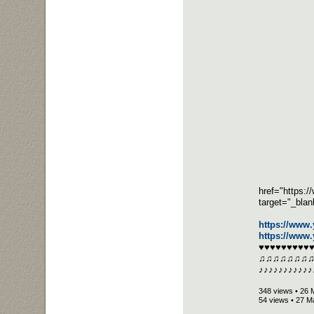
href="https
target="_bl
https://www
https://ww
♥♥♥♥♥♥♥♥♥
♫♫♫♫♫♫♫
♪♪♪♪♪♪♪♪♪♪♪
348 views • 26 
54 views • 27