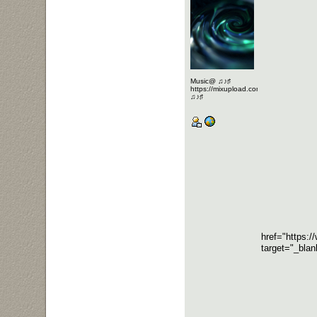
Music@ ♫♪♯
https://mixupload.com/u/Katarameno/
♫♪♯
href="https
target="_bl