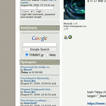
& © 17 Mar 2
register
.
August 08, 2026, 07:13:31 am
Login with username, password
and session length
Music@ ♫♪♯
https://mixupload.com/u/Katarameno/
Αναζήτηση
♫♪♯
THMMY.gr
Web
Πρόσφατα
[Ρομποτική] Να επιλέξω το...
by
RivenT
[
Today
at 02:09:08]
Αποτελέσματα Εξεταστικής ...
by
Tasos Bot
[August 07, 2026, 16:04:01 pm]
[Ψηφιακή Επεξεργασία Εικό...
href="https:
by
Tasos Bot
[August 07, 2026, 13:31:51 pm]
target="_bla
Πότε θα βγει το μάθημα; -...
by
Hyperlaz02
https://www
[August 07, 2026, 12:47:07 pm]