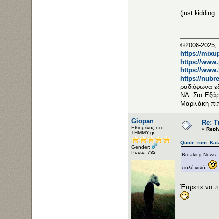
(just kidding
©2008-2025, 
https://mixu
https://www
https://www
https://nubr
ραδιόφωνα ε
ΝΔ: Στα Εξάρ
Μαρινάκη πί
Giopan
Re: Τ
Εθισμένος στο
«
Repl
ΤΗΜΜΥ.gr
Quote from: Ka
Gender:
Posts: 732
Breaking News 
πολύ καλό
Έπρεπε να πε