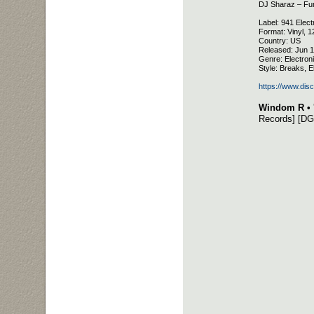
DJ Sharaz – F
Label: 941 Elec
Format: Vinyl, 
Country: US
Released: Jun 1
Genre: Electron
Style: Breaks, E
https://www.di
Windom R • '
Records] [D