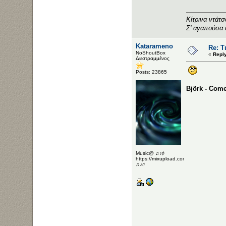
Κίτρινα ντάτ
Σ' αγαπούσα 
Katarameno
Re: Τ
NoShoutBox
«
Repl
Διεστραμμένος
Posts: 23865
Björk - Com
Music@ ♫♪♯
https://mixupload.com/u/Katarameno/
♫♪♯