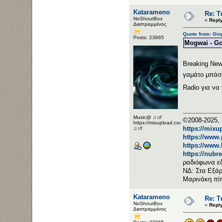
Katarameno
Re: Τ
NoShoutBox
«
Repl
Διεστραμμένος
Quote from: Gi
Posts: 23865
Mogwai - G
Breaking Ne
γαμάτο μπάσ
Radio για ν
Music@ ♫♪♯
©2008-2025, 
https://mixupload.com/u/Katarameno/
https://mixu
♫♪♯
https://www
https://www
https://nubr
ραδιόφωνα ε
ΝΔ: Στα Εξάρ
Μαρινάκη πί
Katarameno
Re: Τ
NoShoutBox
«
Repl
Διεστραμμένος