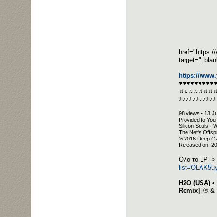
href="https
target="_bla
https://ww
♥♥♥♥♥♥♥♥♥
♫♫♫♫♫♫♫
♪♪♪♪♪♪♪♪♪♪♪
98 views • 13 J
Provided to You
Silicon Souls ·
The Net's Offsp
℗ 2016 Deep Ga
Released on: 2
Όλο το LP -
list=OLAK5
H2O (USA) • 
Remix]
[℗ & 