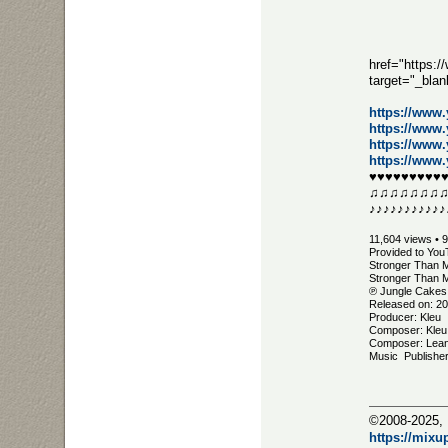
href="https
target="_bl
https://ww
https://www
https://ww
https://www
♥♥♥♥♥♥♥♥♥
♫♫♫♫♫♫♫
♪♪♪♪♪♪♪♪♪♪♪
11,604 views • 
Provided to You
Stronger Than M
Stronger Than 
℗ Jungle Cakes
Released on: 2
Producer: Kleu
Composer: Kleu
Composer: Lean
Music Publisher
©2008-2025, 
https://mixu