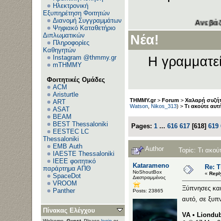
Ηλεκτρονική
Εξυπηρέτηση Φοιτητών
Διανομή Συγγραμμάτων
Ανεβάζετε τα θέμα
Ψηφιακό Καταθετήριο
Διπλωματικών
Νέα!
Πληροφορίες
Καθηγητών
Instagram @thmmy.gr
Η γραμματεί
mTHMMY
Φοιτητικές Ομάδες
ACM
Aristurtle
THMMY.gr
>
Forum
>
Χαλαρή συζήτ
ART
Watson
,
Nikos_313
) >
Τι ακούτε αυτ
ASAT
BEAM
BEST Thessaloniki
Pages:
1
...
616
617
[
618
]
619
EESTEC LC
Thessaloniki
EΜΒ Auth
Author
Topic: Τι ακού
IAESTE Thessaloniki
IEEE φοιτητικό
Katarameno
Re: Τ
παράρτημα ΑΠΘ
NoShoutBox
«
Repl
SpaceDot
Διεστραμμένος
VROOM
Ξύπνησες και
Panther
Posts: 23865
αυτό, σε ξυπ
Πίνακας Ελέγχου
VA • Liondub
Welcome,
Guest
. Please
login
or