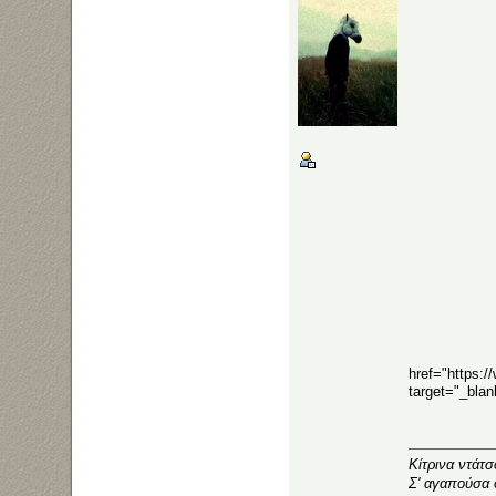
href="https:
target="_bla
Κίτρινα ντάτ
Σ' αγαπούσα 