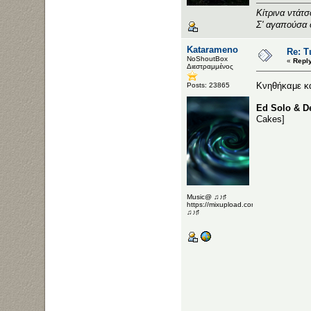
Κίτρινα ντάτ
Σ' αγαπούσα 
Katarameno
Re: Τ
NoShoutBox
«
Repl
Διεστραμμένος
Κνηθήκαμε 
Posts: 23865
Ed Solo & De
Cakes]
Music@ ♫♪♯
https://mixupload.com/u/Katarameno/
♫♪♯