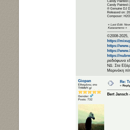
Candy Painted 
Candy Painted 
℗ Genuine DJ D
Released on: 2
Composer: H2O
«
Last Edit: No
Katarameno
»
©2008-2025, 
https://mixu
https://www
https://www
https://nubr
ραδιόφωνα ε
ΝΔ: Στα Εξάρ
Μαρινάκη πί
Giopan
Re: Τ
Εθισμένος στο
«
Repl
ΤΗΜΜΥ.gr
Bert Jansch
Gender:
Posts: 732