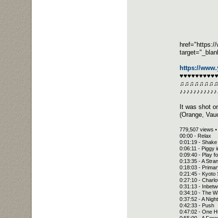
href="https
target="_bl
https://ww
♥♥♥♥♥♥♥♥♥
♫♫♫♫♫♫♫
♪♪♪♪♪♪♪♪♪♪♪
It was shot o
(Orange, Vauc
779,507 views •
00:00 - Relax
0:01:19 - Shak
0:06:11 - Piggy i
0:09:40 - Play f
0:13:35 - A Str
0:18:03 - Prima
0:21:45 - Kyoto
0:27:10 - Charl
0:31:13 - Inbet
0:34:10 - The W
0:37:52 - A Nigh
0:42:33 - Push
0:47:02 - One 
0:55:00 - A Fore