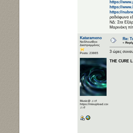
https://www
https://www
https://nubr
ραδιόφωνα ε
ΝΔ: Στα Εξάρ
Μαρινάκη πί
Katarameno
Re: Τ
NoShoutBox
«
Repl
Διεστραμμένος
3 ώρες συναυ
Posts: 23865
THE CURE L
Music@ ♫♪♯
https://mixupload.com/u/Katarameno/
♫♪♯