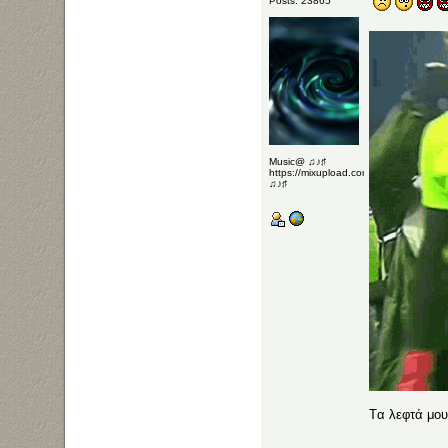
Posts: 23865
Music@ ♫♪♯
https://mixupload.com/u/Katarameno/
♫♪♯
Tα λεφτά μου