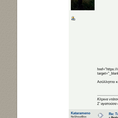
href="https:
target="_bla
Ασύλληπτα κ
Κίτρινα ντάτ
Σ' αγαπούσα 
Katarameno
Re: Τ
NoShoutBox
«
Repl