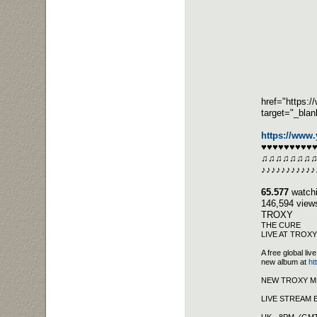
href="https:
target="_bla
https://www
♥♥♥♥♥♥♥♥♥
♫♫♫♫♫♫♫
♪♪♪♪♪♪♪♪♪♪♪
65.577
watchi
146,594 views
TROXY
THE CURE
LIVE AT TROX
A free global li
new album at
ht
NEW TROXY ME
LIVE STREAM 
UK - 8PM (GM