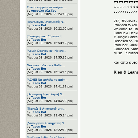
♥♥♥♥♥♥♥♥♥
♫♫♫♫♫♫♫
Των συνειρμών το παίγνιο....
by
χηρουλα Αλεξίου
♪♪♪♪♪♪♪♪♪♪♪
[August 03, 2026, 22:24:18 pm]
213,185 views •
[Τεχνολογία Λογισμικού] Ν...
Provided to You
by
Tasos Bot
[August 03, 2026, 16:22:06 pm]
Welcome To The 
Liondub & Deek
[Επιχειρησιακή Έρευνα Ι] ...
℗ Jungle Cakes
by
Tasos Bot
Released on: 2
[August 03, 2026, 15:53:12 pm]
Producer: Variou
Composer: Vario
[Αρχές Οικονομίας] Να επι...
Music Publisher
by
Tasos Bot
[August 03, 2026, 14:55:39 pm]
και από αυτό 
Νευρωνικά Δίκτυα - Βαθιά...
by
Tasos Bot
Kleu & Leann
[August 02, 2026, 15:14:15 pm]
[ΑΣΗΕ] Να επιλέξω το μάθη...
by
Tasos Bot
[August 02, 2026, 14:41:37 pm]
[Βιοϊατρική Τεχνολογία] Ν...
by
Tasos Bot
[August 02, 2026, 14:04:22 pm]
[Τεχνικές Βελτιστοποίησης...
by
Tasos Bot
[August 02, 2026, 13:45:14 pm]
[Λειτουργικά Συστήματα] Ν...
by
Tasos Bot
[August 02, 2026, 13:22:10 pm]
[Ανάλυση Δεδομένων] Να επ...