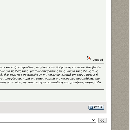
Logged
σουν και να ξανασηκωθούν, να χάσουν τον δρόμο τους και να τον ξαναβρούν,
υς, για τις ιδέες τους, για τους συντρόφους τους, και για τους ίδιους τους
 είναι καλύτερα να περιμένουν την κοινωνική αλλαγή απ' τον Αι Βασίλη ή,
 να προσφέρουμε παρά την άχαρη γοητεία της καινούριας προσπάθειας, την
ιτική για τα μέσα, την στράτευση σε μια υπόθεση που χρειάζεται μαχητές αλλά