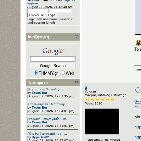
register
.
August 08, 2026, 01:48:48 am
Login with username, password
and session length
Αναζήτηση
Το 
I am
THMMY.gr
Web
Πρόσφατα
g
[Ρομποτική] Να επιλέξω το...
Veteran
by
Tasos Bot
Μόνιμος κάτοικος ΤΗΜΜΥ.gr
[August 07, 2026, 17:01:35 pm]
Quo
Posts: 1580
Αποτελέσματα Εξεταστικής ...
σε 
by
Tasos Bot
[August 07, 2026, 16:04:01 pm]
Μάλ
[Ψηφιακή Επεξεργασία Εικό...
by
Tasos Bot
[August 07, 2026, 13:31:51 pm]
ht
Πότε θα βγει το μάθημα; -...
htt
by
Hyperlaz02
Increscunt animi, virescit
[August 07, 2026, 12:47:07 pm]