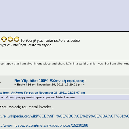
Το θυμηθηκα, πολυ καλο επεισοδιο
ειχα συμπαθησει αυτο το τερας
 so happy that I am alive, in one piece and short. I\\\'m in a world of shit... yes. But I am alive. An
Re: Υδριάδα: 100% Eλληνική εφεύρεση!
«
Reply #16 on:
November 26, 2011, 17:29:51 pm »
te from: Απλυτος Γριφος on November 26, 2011, 02:21:07 am
πιο ανθρωπομορφη version ηταν κομικ του Metal Hammer
λον εννοείς του metal invader ..
tp://el.wikipedia.org/wiki/%CE%9F_%CE%BC%CE%B9%CE%BA%
p://www.myspace.com/metalinvader/photos/15230198