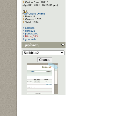
Online Ever: 18918
(April 06, 2026, 16:05:31 pm)
Users Online
Users: 8
Guests: 1026
Total: 1034
asterias
chris123
petralexiou
Nikos_313
gpapmtb
Εμφάνιση