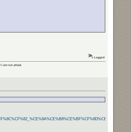
Logged
d I am not afraid.
CF%81%CF%8C%CF%82_%CE%9A%CE%B8%CE%BF%CF%8D%CE%BB%CE%B