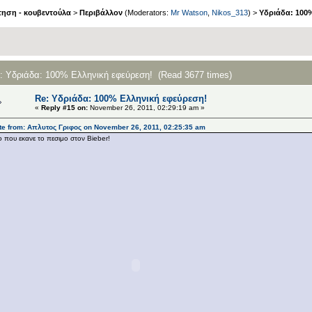
ηση - κουβεντούλα
>
Περιβάλλον
(Moderators:
Mr Watson
,
Nikos_313
) >
Υδριάδα: 100
c: Υδριάδα: 100% Eλληνική εφεύρεση! (Read 3677 times)
Re: Υδριάδα: 100% Eλληνική εφεύρεση!
«
Reply #15 on:
November 26, 2011, 02:29:19 am »
te from: Απλυτος Γριφος on November 26, 2011, 02:25:35 am
ο που εκανε το πεσιμο στον Bieber!