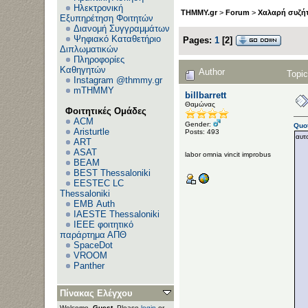
Ηλεκτρονική
THMMY.gr
>
Forum
>
Χαλαρή συζήτ
Εξυπηρέτηση Φοιτητών
Διανομή Συγγραμμάτων
Ψηφιακό Καταθετήριο
Pages:
1
[
2
]
Διπλωματικών
Πληροφορίες
Καθηγητών
Author
Topi
Instagram @thmmy.gr
mTHMMY
billbarrett
Θαμώνας
Φοιτητικές Ομάδες
ACM
Gender:
Quo
Aristurtle
Posts: 493
αυτ
ART
ASAT
labor omnia vincit improbus
BEAM
BEST Thessaloniki
EESTEC LC
Thessaloniki
EΜΒ Auth
IAESTE Thessaloniki
IEEE φοιτητικό
παράρτημα ΑΠΘ
SpaceDot
VROOM
Panther
Πίνακας Ελέγχου
Welcome,
Guest
. Please
login
or