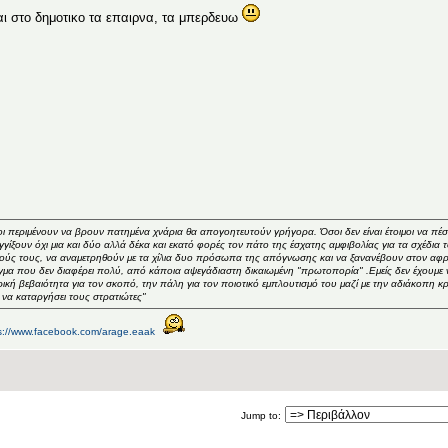
αι στο δημοτικο τα επαιρνα, τα μπερδευω
ι περιμένουν να βρουν πατημένα χνάρια θα απογοητευτούν γρήγορα. Όσοι δεν είναι έτοιμοι να πέ
γγίξουν όχι μια και δύο αλλά δέκα και εκατό φορές τον πάτο της έσχατης αμφιβολίας για τα σχέδια το
ούς τους, να αναμετρηθούν με τα χίλια δυο πρόσωπα της απόγνωσης και να ξανανέβουν στον αφρό,
μα που δεν διαφέρει πολύ, από κάποια αψεγάδιαστη δικαιωμένη "πρωτοπορία" .Εμείς δεν έχουμε
ρική βεβαιότητα για τον σκοπό, την πάλη για τον ποιοτικό εμπλουτισμό του μαζί με την αδιάκοπη κρ
ι να καταργήσει τους στρατιώτες"
s://www.facebook.com/arage.eaak
Jump to: