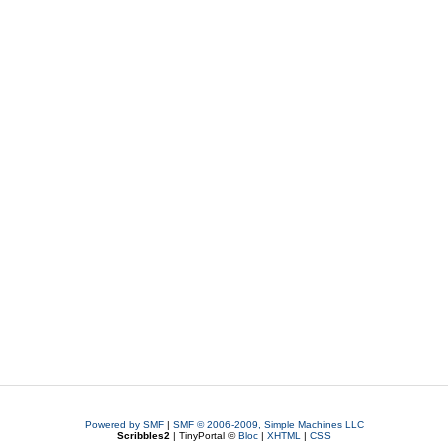
Powered by SMF
|
SMF © 2006-2009, Simple Machines LLC
Scribbles2
| TinyPortal ©
Bloc
|
XHTML
|
CSS