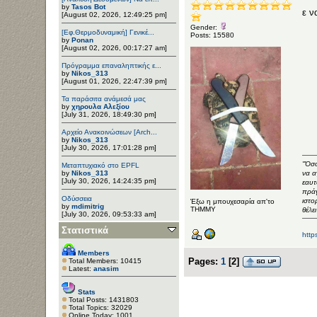
by
Tasos Bot
ε ν
[August 02, 2026, 12:49:25 pm]
Gender:
[Εφ.Θερμοδυναμική] Γενικέ...
Posts: 15580
by
Ponan
[August 02, 2026, 00:17:27 am]
Πρόγραμμα επαναληπτικής ε...
by
Nikos_313
[August 01, 2026, 22:47:39 pm]
Τα παράσιτα ανάμεσά μας
by
χηρουλα Αλεξίου
[July 31, 2026, 18:49:30 pm]
Αρχείο Ανακοινώσεων [Arch...
by
Nikos_313
[July 30, 2026, 17:01:28 pm]
"Όσο
Μεταπτυχιακό στο EPFL
by
Nikos_313
να α
[July 30, 2026, 14:24:35 pm]
εαυτ
πράγ
Οδύσσεια
ιστο
Έξω η μπουχεσαρία απ'το
by
mdimitrig
ΤΗΜΜΥ
θέλε
[July 30, 2026, 09:53:33 am]
Στατιστικά
http
Members
Pages:
1
[
2
]
Total Members: 10415
Latest:
anasim
Stats
Total Posts: 1431803
Total Topics: 32029
Online Today: 1001