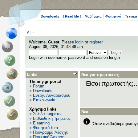
Downloads
! Read Me !
Μαθήματα
Φοιτητικά
Τεχνικά
V
<
Welcome,
Guest
. Please
login
or
register
.
August 08, 2026, 01:48:48 am
Login with username, password and session length
Links
Νέα για πρωτοετείς
Thmmy.gr portal
Είσαι πρωτοετής;.
Forum
Downloads
Ενεργ. Λογαριασμού
Επικοινωνία
Χρήσιμα links
Νέα!
Σελίδα τμήματος
Βιβλιοθήκη Τμήματος
Elearning
Όταν ανεβάζουμε φωτογρ
Φοιτητικά fora
Πρόγραμμα Λέσχης
Πρακτική Άσκηση