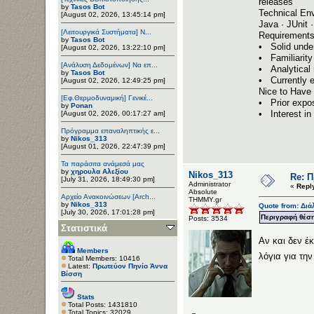
releases
by
Tasos Bot
Technical En
[August 02, 2026, 13:45:14 pm]
Java · JUnit
[Λειτουργικά Συστήματα] Ν...
Requirement
by
Tasos Bot
• Solid under
[August 02, 2026, 13:22:10 pm]
• Familiarity
[Ανάλυση Δεδομένων] Να επ...
• Analytical 
by
Tasos Bot
• Currently e
[August 02, 2026, 12:49:25 pm]
Nice to Have
[Εφ.Θερμοδυναμική] Γενικέ...
• Prior expos
by
Ponan
• Interest in
[August 02, 2026, 00:17:27 am]
Πρόγραμμα επαναληπτικής ε...
by
Nikos_313
[August 01, 2026, 22:47:39 pm]
Τα παράσιτα ανάμεσά μας
by
χηρουλα Αλεξίου
Nikos_313
Re: 
[July 31, 2026, 18:49:30 pm]
Administrator
«
Repl
Αbsolute
Αρχείο Ανακοινώσεων [Arch...
ΤΗΜΜΥ.gr
by
Nikos_313
Quote from: Διάλ
[July 30, 2026, 17:01:28 pm]
Περιγραφή θέση
Posts: 3534
Στατιστικά
Αν και δεν έ
Members
λόγια για την
Total Members: 10416
Latest:
Πρωτεύον Πηνίο Άννα
Βίσση
Stats
Total Posts: 1431810
Total Topics: 32029