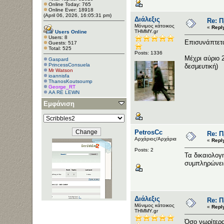
Online Today: 765
Online Ever: 18918
(April 06, 2026, 16:05:31 pm)
Διάλεξις
Re: 
Μόνιμος κάτοικος
«
Repl
ΤΗΜΜΥ.gr
Users Online
Users: 8
Επισυνάπτετα
Guests: 517
Total: 525
Posts: 1336
Μέχρι αύριο 
Gaspard
PrincessConsuela
δεσμευτική)
Mr Watson
ioannisfa
ThanosKoutsoump
George_RT
AA RE LEWN
Εμφάνιση
PetrosCc
Re: 
Αρχάριος/Αρχάρια
«
Repl
Posts: 2
Τα δικαιολογ
συμπληρώνεις
Διάλεξις
Re: 
Μόνιμος κάτοικος
«
Repl
ΤΗΜΜΥ.gr
Όσο νωρίτερα