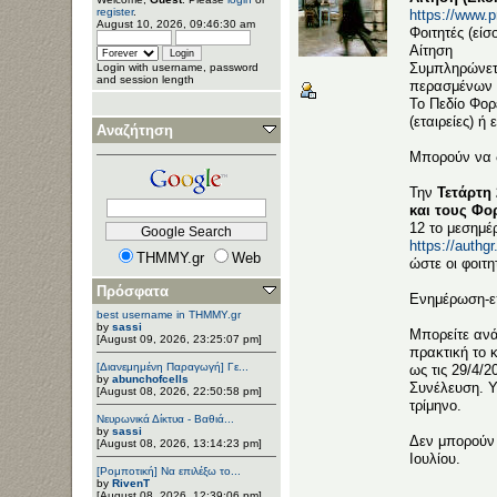
register
.
https://www.pr
August 10, 2026, 09:46:30 am
Φοιτητές (είσ
Αίτηση
Συμπληρώνετε
Login with username, password
and session length
περασμένων 
Το Πεδίο Φορ
(εταιρείες) ή
Αναζήτηση
Μπορούν να δ
Την
Τετάρτη 
και τους Φ
12 το μεσημέ
https://auth
THMMY.gr
Web
ώστε οι φοιτ
Πρόσφατα
Ενημέρωση-επ
best username in THMMY.gr
by
sassi
Μπορείτε ανά
[August 09, 2026, 23:25:07 pm]
πρακτική το
[Διανεμημένη Παραγωγή] Γε...
ως τις 29/4/2
by
abunchofcells
Συνέλευση. Υ
[August 08, 2026, 22:50:58 pm]
τρίμηνο.
Νευρωνικά Δίκτυα - Βαθιά...
by
sassi
Δεν μπορούν 
[August 08, 2026, 13:14:23 pm]
Ιουλίου.
[Ρομποτική] Να επιλέξω το...
by
RivenT
[August 08, 2026, 12:39:06 pm]