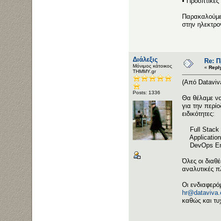
• Προοπτικές
Παρακαλούμε 
στην ηλεκτρο
Διάλεξις
Re: 
Μόνιμος κάτοικος
«
Repl
ΤΗΜΜΥ.gr
(Από Dataviv
Posts: 1336
Θα θέλαμε να
για την περί
ειδικότητες:
Full Stack 
Application
DevOps Eng
Όλες οι διαθ
αναλυτικές π
Οι ενδιαφερό
hr@dataviva
καθώς και τυ