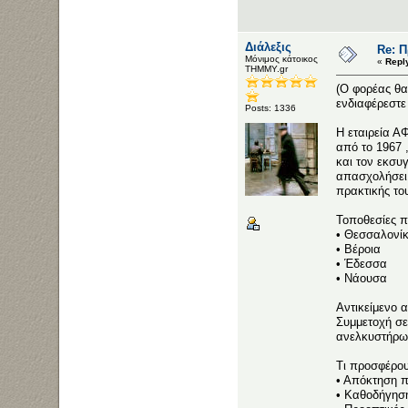
Διάλεξις
Re: 
Μόνιμος κάτοικος
«
Repl
ΤΗΜΜΥ.gr
(Ο φορέας θα
ενδιαφέρεστε 
Posts: 1336
Η εταιρεία 
από το 1967 
και τον εκσ
απασχολήσει 
πρακτικής το
Τοποθεσίες π
• Θεσσαλονί
• Βέροια
• Έδεσσα
• Νάουσα
Αντικείμενο 
Συμμετοχή σε
ανελκυστήρω
Τι προσφέρου
• Απόκτηση π
• Καθοδήγησ