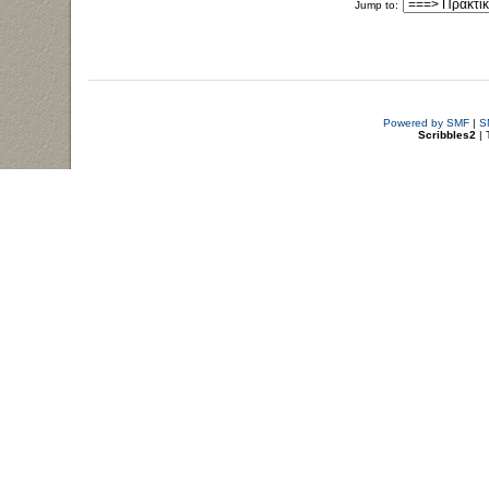
Jump to:
Powered by SMF
|
S
Scribbles2
| 