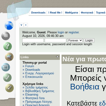
Downloads
! Read Me !
Μαθήματα
Φοιτητικά
Τεχνικά
V
<
Welcome,
Guest
. Please
login
or
register
.
August 10, 2026, 09:46:30 am
Login with username, password and session length
Links
Νέα για πρωτο
Thmmy.gr portal
Forum
Είσαι πρ
Downloads
Ενεργ. Λογαριασμού
Μπορείς 
Επικοινωνία
Χρήσιμα links
Βοήθεια
γ
Σελίδα τμήματος
Βιβλιοθήκη Τμήματος
Elearning
Φοιτητικά fora
Πρόγραμμα Λέσχης
Κατεβάστε
ε
Πρακτική Άσκηση