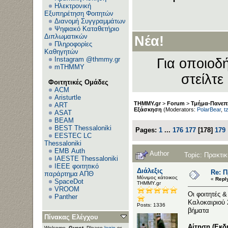
Ηλεκτρονική
Εξυπηρέτηση Φοιτητών
Διανομή Συγγραμμάτων
Ψηφιακό Καταθετήριο
Διπλωματικών
Νέα!
Πληροφορίες
Καθηγητών
Instagram @thmmy.gr
Για οποιοδή
mTHMMY
στείλτε
Φοιτητικές Ομάδες
ACM
Aristurtle
THMMY.gr
>
Forum
>
Τμήμα-Πανεπι
ART
Εξάσκηση
(Moderators:
PolarBear
,
t
ASAT
BEAM
BEST Thessaloniki
Pages:
1
...
176
177
[
178
]
179
EESTEC LC
Thessaloniki
EΜΒ Auth
Author
Topic: Πρακτ
IAESTE Thessaloniki
IEEE φοιτητικό
Διάλεξις
Re: 
παράρτημα ΑΠΘ
Μόνιμος κάτοικος
«
Repl
SpaceDot
ΤΗΜΜΥ.gr
VROOM
Οι φοιτητές 
Panther
Καλοκαιριού 
Posts: 1336
βήματα
Πίνακας Ελέγχου
Αίτηση (Εκδ
Welcome,
Guest
. Please
login
or