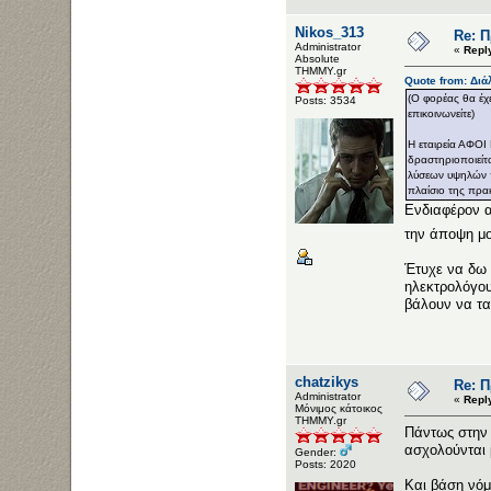
Nikos_313
Re: 
Administrator
«
Repl
Αbsolute
ΤΗΜΜΥ.gr
Quote from: Διά
(Ο φορέας θα έχ
Posts: 3534
επικοινωνείτε)
Η εταιρεία ΑΦΟΙ
δραστηριοποιείτ
λύσεων υψηλών 
πλαίσιο της πρα
Ενδιαφέρον α
την άποψη μ
Έτυχε να δω 
ηλεκτρολόγου
βάλουν να τα
chatzikys
Re: 
Administrator
«
Repl
Μόνιμος κάτοικος
ΤΗΜΜΥ.gr
Πάντως στην 
ασχολούνται 
Gender:
Posts: 2020
Και βάση νόμ