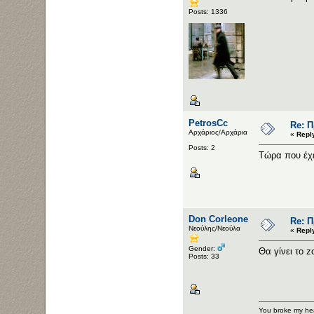
Posts: 1336
PetrosCc
Re: 
Αρχάριος/Αρχάρια
«
Repl
Posts: 2
Tώρα που έχει
Don Corleone
Re: 
Νεούλης/Νεούλα
«
Repl
Gender:
Θα γίνει το 
Posts: 33
You broke my hea