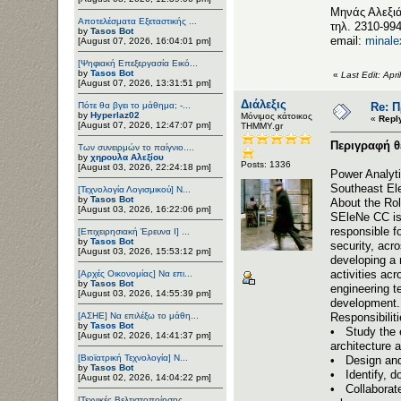
Μηνάς Αλεξι
Αποτελέσματα Εξεταστικής ...
τηλ. 2310-99
by
Tasos Bot
email:
minale
[August 07, 2026, 16:04:01 pm]
[Ψηφιακή Επεξεργασία Εικό...
by
Tasos Bot
«
Last Edit: Apr
[August 07, 2026, 13:31:51 pm]
Διάλεξις
Πότε θα βγει το μάθημα; -...
Re: 
by
Hyperlaz02
Μόνιμος κάτοικος
«
Repl
[August 07, 2026, 12:47:07 pm]
ΤΗΜΜΥ.gr
Περιγραφή θ
Των συνειρμών το παίγνιο....
by
χηρουλα Αλεξίου
Posts: 1336
[August 03, 2026, 22:24:18 pm]
Power Analyt
Southeast Ele
[Τεχνολογία Λογισμικού] Ν...
by
Tasos Bot
About the Ro
[August 03, 2026, 16:22:06 pm]
SEleNe CC is
responsible f
[Επιχειρησιακή Έρευνα Ι] ...
by
Tasos Bot
security, acr
[August 03, 2026, 15:53:12 pm]
developing a 
activities ac
[Αρχές Οικονομίας] Να επι...
by
Tasos Bot
engineering te
[August 03, 2026, 14:55:39 pm]
development.
[ΑΣΗΕ] Να επιλέξω το μάθη...
Responsibilit
by
Tasos Bot
• Study the 
[August 02, 2026, 14:41:37 pm]
architecture 
[Βιοϊατρική Τεχνολογία] Ν...
• Design and 
by
Tasos Bot
• Identify, d
[August 02, 2026, 14:04:22 pm]
• Collaborate
[Τεχνικές Βελτιστοποίησης...