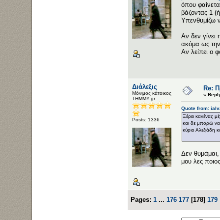
όπου φαίνετα
βάζοντας 1 (ή
Υπενθυμίζω ν
Αν δεν γίνει
ακόμα ως την
Αν λείπει ο 
Διάλεξις
Re: 
Μόνιμος κάτοικος
«
Repl
ΤΗΜΜΥ.gr
Quote from: ial
Ξέρει κανένας μ
Posts: 1336
και δε μπορώ να 
κύριο Αλεξιάδη 
Δεν θυμάμαι,
μου λες ποιος
Pages:
1
...
176
177
[
178
]
179