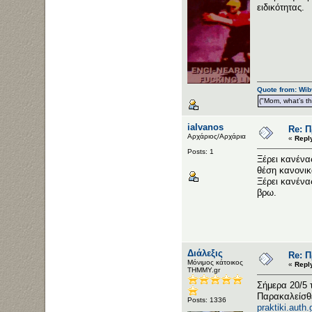
ειδικότητας.
Quote from: Wib
("Mom, what’s the
ialvanos
Re: 
Αρχάριος/Αρχάρια
«
Repl
Posts: 1
Ξέρει κανένα
θέση κανονικ
Ξέρει κανένα
βρω.
Διάλεξις
Re: 
Μόνιμος κάτοικος
«
Repl
ΤΗΜΜΥ.gr
Σήμερα 20/5 
Παρακαλείσθε
Posts: 1336
praktiki.auth.