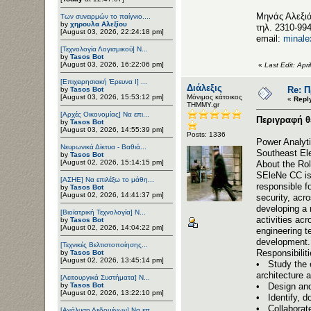
Μηνάς Αλεξι
Των συνειρμών το παίγνιο....
by
χηρουλα Αλεξίου
τηλ. 2310-99
[August 03, 2026, 22:24:18 pm]
email:
minale
[Τεχνολογία Λογισμικού] Ν...
by
Tasos Bot
[August 03, 2026, 16:22:06 pm]
«
Last Edit: Apr
[Επιχειρησιακή Έρευνα Ι] ...
Διάλεξις
Re: 
by
Tasos Bot
[August 03, 2026, 15:53:12 pm]
Μόνιμος κάτοικος
«
Repl
ΤΗΜΜΥ.gr
[Αρχές Οικονομίας] Να επι...
Περιγραφή θ
by
Tasos Bot
[August 03, 2026, 14:55:39 pm]
Posts: 1336
Power Analyt
Νευρωνικά Δίκτυα - Βαθιά...
Southeast Ele
by
Tasos Bot
[August 02, 2026, 15:14:15 pm]
About the Ro
SEleNe CC is
[ΑΣΗΕ] Να επιλέξω το μάθη...
responsible f
by
Tasos Bot
[August 02, 2026, 14:41:37 pm]
security, acr
developing a 
[Βιοϊατρική Τεχνολογία] Ν...
activities ac
by
Tasos Bot
[August 02, 2026, 14:04:22 pm]
engineering te
development.
[Τεχνικές Βελτιστοποίησης...
Responsibilit
by
Tasos Bot
[August 02, 2026, 13:45:14 pm]
• Study the 
architecture 
[Λειτουργικά Συστήματα] Ν...
by
Tasos Bot
• Design and 
[August 02, 2026, 13:22:10 pm]
• Identify, d
• Collaborate
[Ανάλυση Δεδομένων] Να επ...