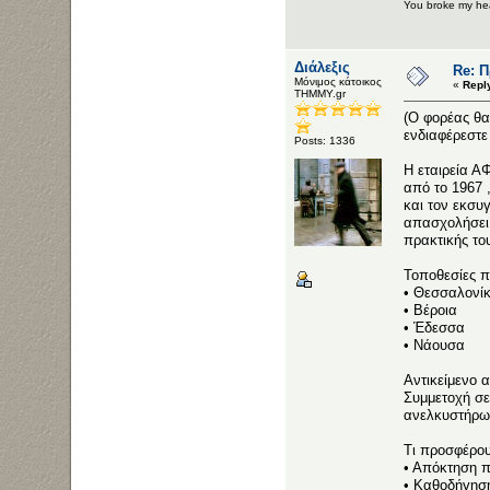
You broke my hea
Διάλεξις
Re: 
Μόνιμος κάτοικος
«
Repl
ΤΗΜΜΥ.gr
(Ο φορέας θα
ενδιαφέρεστε 
Posts: 1336
Η εταιρεία 
από το 1967 
και τον εκσ
απασχολήσει 
πρακτικής το
Τοποθεσίες π
• Θεσσαλονί
• Βέροια
• Έδεσσα
• Νάουσα
Αντικείμενο 
Συμμετοχή σε
ανελκυστήρω
Τι προσφέρου
• Απόκτηση π
• Καθοδήγησ