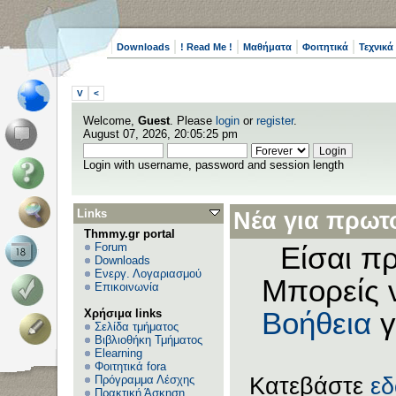
Downloads
! Read Me !
Μαθήματα
Φοιτητικά
Τεχνικά
V
<
Welcome,
Guest
. Please
login
or
register
.
August 07, 2026, 20:05:25 pm
Login with username, password and session length
Links
Νέα για πρωτο
Thmmy.gr portal
Forum
Είσαι πρ
Downloads
Ενεργ. Λογαριασμού
Μπορείς 
Επικοινωνία
Χρήσιμα links
Βοήθεια
γ
Σελίδα τμήματος
Βιβλιοθήκη Τμήματος
Elearning
Φοιτητικά fora
Πρόγραμμα Λέσχης
Κατεβάστε
ε
Πρακτική Άσκηση