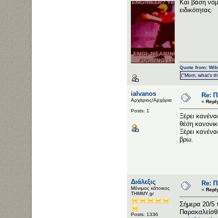
Και βάση νόμ
ειδικότητας.
Quote from: Wib
("Mom, what’s the
ialvanos
Re: 
Αρχάριος/Αρχάρια
«
Repl
Posts: 1
Ξέρει κανένα
θέση κανονικ
Ξέρει κανένα
βρω.
Διάλεξις
Re: 
Μόνιμος κάτοικος
«
Repl
ΤΗΜΜΥ.gr
Σήμερα 20/5 
Παρακαλείσθε
Posts: 1336