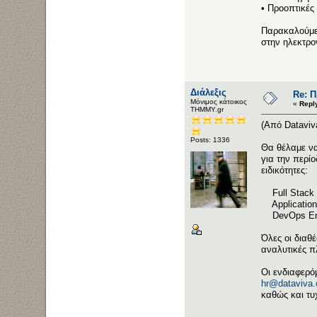
• Προοπτικές
Παρακαλούμε 
στην ηλεκτρο
Διάλεξις
Re: 
Μόνιμος κάτοικος
«
Repl
ΤΗΜΜΥ.gr
(Από Dataviv
Posts: 1336
Θα θέλαμε να
για την περί
ειδικότητες:
Full Stack 
Application
DevOps Eng
Όλες οι διαθ
αναλυτικές π
Οι ενδιαφερό
hr@dataviva
καθώς και τυ