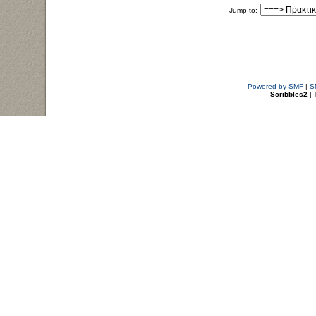
Jump to:
Powered by SMF
|
S
Scribbles2
| 