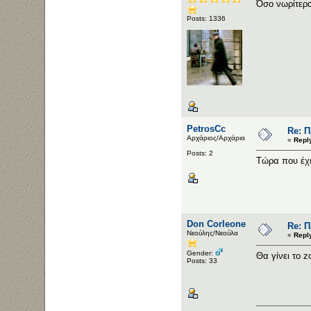
Όσο νωρίτερα
Posts: 1336
PetrosCc
Re: 
Αρχάριος/Αρχάρια
«
Repl
Posts: 2
Tώρα που έχει
Don Corleone
Re: 
Νεούλης/Νεούλα
«
Repl
Gender:
Θα γίνει το 
Posts: 33