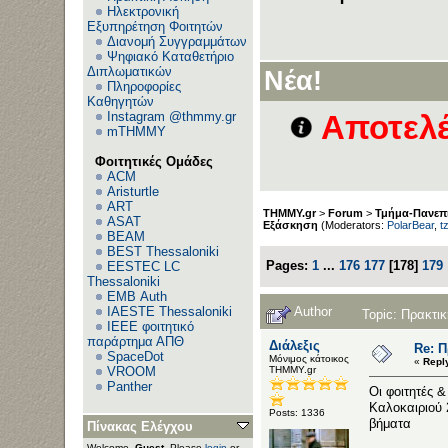
Ηλεκτρονική
Εξυπηρέτηση Φοιτητών
Διανομή Συγγραμμάτων
Ανεβ
Ψηφιακό Καταθετήριο
Διπλωματικών
Νέα!
Πληροφορίες
Καθηγητών
Instagram @thmmy.gr
Αποτελέ
mTHMMY
Φοιτητικές Ομάδες
ACM
Aristurtle
ART
THMMY.gr
>
Forum
>
Τμήμα-Πανεπι
ASAT
Εξάσκηση
(Moderators:
PolarBear
,
t
BEAM
BEST Thessaloniki
Pages:
1
...
176
177
[
178
]
179
EESTEC LC
Thessaloniki
EΜΒ Auth
Author
IAESTE Thessaloniki
Topic: Πρακτ
IEEE φοιτητικό
παράρτημα ΑΠΘ
Διάλεξις
Re: 
SpaceDot
Μόνιμος κάτοικος
«
Repl
ΤΗΜΜΥ.gr
VROOM
Panther
Οι φοιτητές 
Καλοκαιριού 
Posts: 1336
βήματα
Πίνακας Ελέγχου
Welcome,
Guest
. Please
login
or