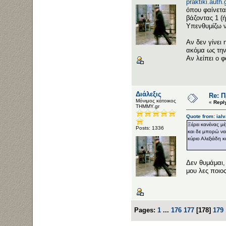
praktiki.auth.
όπου φαίνετα
βάζοντας 1 (ή
Υπενθυμίζω ν
Αν δεν γίνει
ακόμα ως την
Αν λείπει ο 
Διάλεξις
Re: 
Μόνιμος κάτοικος
«
Repl
ΤΗΜΜΥ.gr
Quote from: ial
Ξέρει κανένας μ
Posts: 1336
και δε μπορώ να 
κύριο Αλεξιάδη 
Δεν θυμάμαι,
μου λες ποιος
Pages:
1
...
176
177
[
178
]
179