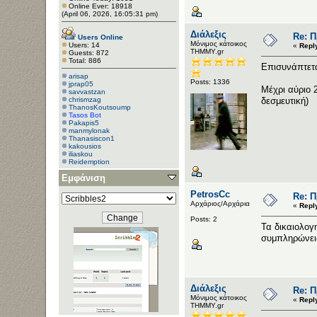
Online Ever: 18918
(April 06, 2026, 16:05:31 pm)
Διάλεξις
Re: 
Users Online
Μόνιμος κάτοικος
Users: 14
«
Repl
ΤΗΜΜΥ.gr
Guests: 872
Total: 886
Επισυνάπτετα
arisap
Posts: 1336
jprap05
Μέχρι αύριο 
savvastzan
chrismzag
δεσμευτική)
ThanosKoutsoump
Tasos Bot
Pakapis5
manmylonak
Thanasiscon1
kakousios
iliaskou
Reidemption
Εμφάνιση
PetrosCc
Re: 
Αρχάριος/Αρχάρια
«
Repl
Posts: 2
Τα δικαιολογ
συμπληρώνεις
Διάλεξις
Re: 
Μόνιμος κάτοικος
«
Repl
ΤΗΜΜΥ.gr