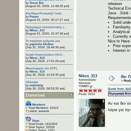
by
Tasos Bot
releases
[August 02, 2026, 12:49:25 pm]
Technical En
Java · JUnit
[Εφ.Θερμοδυναμική] Γενικέ...
by
Ponan
Requirement
[August 02, 2026, 00:17:27 am]
• Solid under
• Familiarity
Πρόγραμμα επαναληπτικής ε...
by
Nikos_313
• Analytical 
[August 01, 2026, 22:47:39 pm]
• Currently e
Nice to Have
Τα παράσιτα ανάμεσά μας
by
χηρουλα Αλεξίου
• Prior expos
[July 31, 2026, 18:49:30 pm]
• Interest in
Αρχείο Ανακοινώσεων [Arch...
by
Nikos_313
[July 30, 2026, 17:01:28 pm]
Μεταπτυχιακό στο EPFL
by
Nikos_313
[July 30, 2026, 14:24:35 pm]
Nikos_313
Re: 
Administrator
«
Repl
Οδύσσεια
Αbsolute
by
mdimitrig
ΤΗΜΜΥ.gr
[July 30, 2026, 09:53:33 am]
Quote from: Διάλ
Περιγραφή θέση
Posts: 3533
Στατιστικά
Αν και δεν έ
Members
Total Members: 10415
λόγια για την
Latest:
anasim
Stats
Total Posts: 1431803
Total Topics: 32029
Online Today: 1051