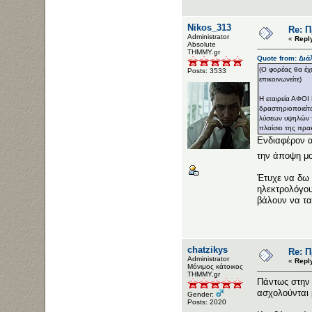
Nikos_313
Re: 
Administrator
«
Repl
Αbsolute
ΤΗΜΜΥ.gr
Quote from: Διά
(Ο φορέας θα έχ
Posts: 3533
επικοινωνείτε)
Η εταιρεία ΑΦΟΙ
δραστηριοποιείτ
λύσεων υψηλών 
πλαίσιο της πρα
Ενδιαφέρον α
την άποψη μ
Έτυχε να δω 
ηλεκτρολόγου
βάλουν να τα
chatzikys
Re: 
Administrator
«
Repl
Μόνιμος κάτοικος
ΤΗΜΜΥ.gr
Πάντως στην 
ασχολούνται 
Gender:
Posts: 2020