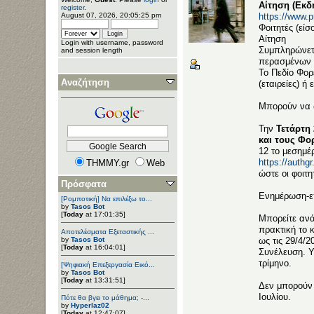
Αίτηση (Εκδ
register
.
https://www.pr
August 07, 2026, 20:05:25 pm
Φοιτητές (είσ
Αίτηση
Login with username, password
Συμπληρώνετε
and session length
περασμένων 
Το Πεδίο Φορ
Αναζήτηση
(εταιρείες) ή
Μπορούν να δ
Την
Τετάρτη 
και τους Φ
12 το μεσημέ
https://auth
THMMY.gr
Web
ώστε οι φοιτ
Πρόσφατα
Ενημέρωση-επ
[Ρομποτική] Να επιλέξω το...
by
Tasos Bot
[
Today
at 17:01:35]
Μπορείτε ανά
πρακτική το
Αποτελέσματα Εξεταστικής ...
by
Tasos Bot
ως τις 29/4/2
[
Today
at 16:04:01]
Συνέλευση. Υ
τρίμηνο.
[Ψηφιακή Επεξεργασία Εικό...
by
Tasos Bot
[
Today
at 13:31:51]
Δεν μπορούν 
Ιουλίου.
Πότε θα βγει το μάθημα; -...
by
Hyperlaz02
[
Today
at 12:47:07]