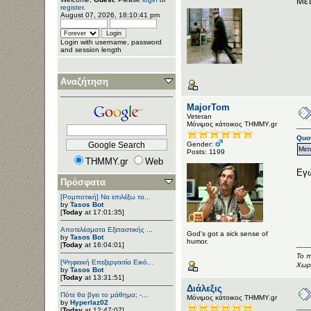
Μετ
register
.
August 07, 2026, 18:10:41 pm
Login with username, password
and session length
Αναζήτηση
MajorTom
Veteran
Μόνιμος κάτοικος ΤΗΜΜΥ.gr
Quot
Gender:
Μετ
Posts: 1199
THMMY.gr
Web
Εγώ
Πρόσφατα
[Ρομποτική] Να επιλέξω το...
by
Tasos Bot
[
Today
at 17:01:35]
Αποτελέσματα Εξεταστικής ...
God's got a sick sense of
by
Tasos Bot
humor.
[
Today
at 16:04:01]
Το π
[Ψηφιακή Επεξεργασία Εικό...
Χωρί
by
Tasos Bot
[
Today
at 13:31:51]
Διάλεξις
Πότε θα βγει το μάθημα; -...
Μόνιμος κάτοικος ΤΗΜΜΥ.gr
by
Hyperlaz02
[
Today
at 12:47:07]