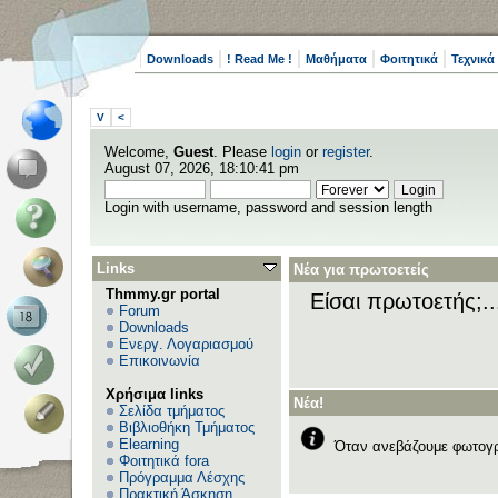
Downloads
! Read Me !
Μαθήματα
Φοιτητικά
Τεχνικά
V
<
Welcome,
Guest
. Please
login
or
register
.
August 07, 2026, 18:10:41 pm
Login with username, password and session length
Links
Νέα για πρωτοετείς
Thmmy.gr portal
Είσαι πρωτοετής;.
Forum
Downloads
Ενεργ. Λογαριασμού
Επικοινωνία
Χρήσιμα links
Νέα!
Σελίδα τμήματος
Βιβλιοθήκη Τμήματος
Elearning
Όταν ανεβάζουμε φωτογρ
Φοιτητικά fora
Πρόγραμμα Λέσχης
Πρακτική Άσκηση