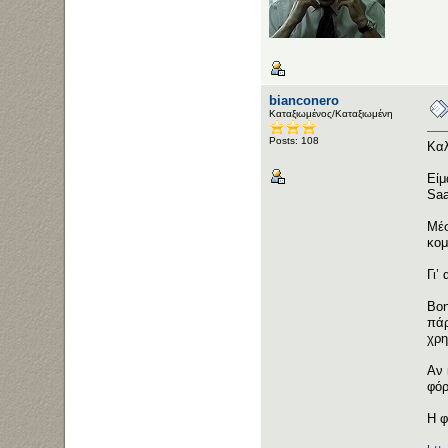
bianconero
Καταξιωμένος/Καταξιωμένη
Posts: 108
Καλ
Είμ
Saa
Μέσ
κομ
Γι’
Βοη
πάρ
χρη
Αν 
φόρ
H φ