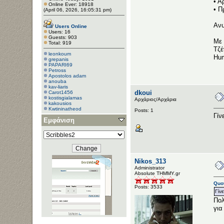
• Α
Online Ever: 18918
• Π
(April 06, 2026, 16:05:31 pm)
Ανυ
Users Online
Users: 16
Guests: 903
Με 
Total: 919
Τζέ
leonkoum
Hum
grepanis
PAPARI69
Petross
Apostolos adam
anouba
kav-liaris
dkoui
Carot1456
kostisgialamas
Αρχάριος/Αρχάρια
kakousios
Kwtininatheod
Posts: 1
Darkduet
Γίν
Εμφάνιση
ThanosKoutsoump
anastas1a
Spyros.kleanthous
Nikos_313
Administrator
Αbsolute ΤΗΜΜΥ.gr
Quot
Posts: 3533
Γίν
Πολ
για