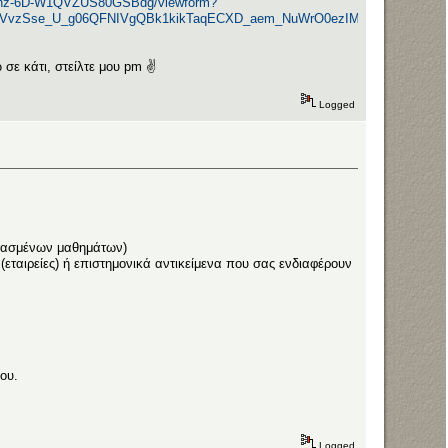
nuhz-6D-W1QVZUS80GSBdg/viewform?
LRVvzSse_U_g06QFNIVgQBk1kikTaqECXD_aem_NuWrO0ezIMJWKJKh0pyfI
σε κάτι, στείλτε μου pm ✌️
Logged
ερασμένων μαθημάτων)
(εταιρείες) ή επιστημονικά αντικείμενα που σας ενδιαφέρουν
ου.
Logged