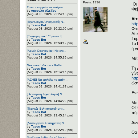
Posts: 1336
Οι 
Των συνειρμών το παίγνιο....
Φε
by
χηρουλα Αλεξίου
[August 03, 2026, 22:24:18 pm]
Αίτ
[Τεχνολογία Λογισμικού] Ν...
htt
by
Tasos Bot
Φοι
[August 03, 2026, 16:22:06 pm]
Αίτ
[Επιχειρησιακή Έρευνα Ι] ...
Συμ
by
Tasos Bot
[August 03, 2026, 15:53:12 pm]
Το 
ή ν
[Αρχές Οικονομίας] Να επι...
by
Tasos Bot
[August 03, 2026, 14:55:39 pm]
Μπο
Νευρωνικά Δίκτυα - Βαθιά...
Τη
by
Tasos Bot
[August 02, 2026, 15:14:15 pm]
γίν
htt
[ΑΣΗΕ] Να επιλέξω το μάθη...
ώστ
by
Tasos Bot
[August 02, 2026, 14:41:37 pm]
Ενη
[Βιοϊατρική Τεχνολογία] Ν...
by
Tasos Bot
[August 02, 2026, 14:04:22 pm]
Μπο
ΟΠΩ
[Τεχνικές Βελτιστοποίησης...
by
Tasos Bot
πόρ
[August 02, 2026, 13:45:14 pm]
Δεν
[Λειτουργικά Συστήματα] Ν...
by
Tasos Bot
[August 02, 2026, 13:22:10 pm]
Θα 
[Ανάλυση Δεδομένων] Να επ...