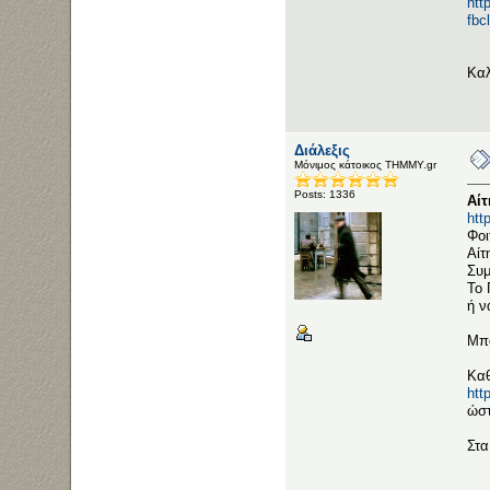
htt
fb
Καλ
Διάλεξις
Μόνιμος κάτοικος ΤΗΜΜΥ.gr
Posts: 1336
Αίτ
htt
Φοι
Αίτ
Συμ
Το 
ή ν
Μπο
Καθ
htt
ώστ
Στα