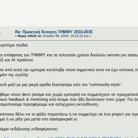
Re: Πρακτική Άσκηση ΤΗΜΜΥ 2010-2030
«
Reply #2632 on:
October 08, 2025, 15:22:23 pm »
ησπέρα παιδιά
αι απόφοιτος του ΤΗΜΜΥ και τα τελευταία χρόνια δουλεύω remote για startu
S και AI προϊόντα.
α από αυτή την εμπειρία κατάλαβα πόσο σημαντικό είναι να έχει κάποιος π
μάτι της σχολής.
 αυτό μαζί με μια μικρή ομάδα ξεκινήσαμε κάτι πιο “community-style”:
θάμε νέους devs (ακόμα και χωρίς εμπειρία) να συμμετέχουν σε πραγματικά s
ουν feedback & mentoring από άτομα που ήδη δουλεύουν στον χώρο. Για όσ
σιμοποιούμε προσφέρουμε και ασύγχρονη εκπαίδευση.
κάποιος θέλει να το ψάξει παραπάνω ή να συμμετέχει σε ένα project για π
μα ή να ρίξει μια ματιά στο startupexpert.io.
όρμα εκδήλωσης ενδιαφέροντος: