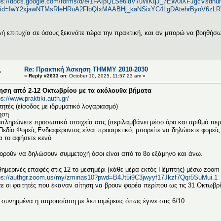
ps://docs.google.com/forms/d/e/1FAIpQLSe6idV7uWKIjJ_7EW0iXFJgcVsd
clid=IwY2xjawNTMsRleHRuA2FlbQIxMAABHj_kaNSixYC4LgDAtehrByoV6z
ή επιτυχία σε όσους ξεκινάτε τώρα την πρακτική, και αν μπορώ να βοηθήσω 
Re: Πρακτική Άσκηση ΤΗΜΜΥ 2010-2030
«
Reply #2633 on:
October 10, 2025, 11:57:23 am »
ηση από 2-12 Οκτωβρίου με τα ακόλουθα βήματα
ps://www.praktiki.auth.gr/
τητές (είσοδος με ιδρυματικό λογαριασμό)
ηση
πληρώνετε προσωπικά στοιχεία σας (περιλαμβάνει μέσο όρο και αριθμό π
Πεδίο Φορείς Ενδιαφέροντος είναι προαιρετικό, μπορείτε να δηλώσετε φορείς 
α το αφήσετε κενό
ρούν να δηλώσουν συμμετοχή όσοι είναι από το 8ο εξάμηνο και άνω.
ημερινές επαφές στις 12 το μεσημέρι (κάθε μέρα εκτός Πέμπτης) μέσω zoom
ps://authgr.zoom.us/my/zminas10?pwd=B4Jt5i9C3jwyyf17Jkzf7Qqr5SuMui.1
ε οι φοιτητές που έκαναν αίτηση να βρουν φορέα περίπου ως τις 31 Οκτωβρί
 συνημμένα η παρουσίαση με λεπτομέρειες όπως έγινε στις 6/10.