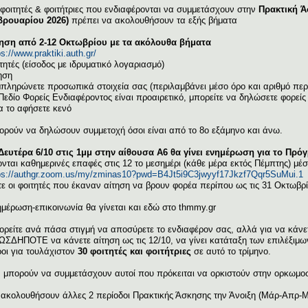
φοιτητές & φοιτήτριες που ενδιαφέρονται να συμμετάσχουν στην
Πρακτική Ά
βρουαρίου 2026)
πρέπει να ακολουθήσουν τα εξής βήματα
ηση από 2-12 Οκτωβρίου με τα ακόλουθα βήματα
ps://www.praktiki.auth.gr/
τητές (είσοδος με ιδρυματικό λογαριασμό)
ηση
πληρώνετε προσωπικά στοιχεία σας (περιλαμβάνει μέσο όρο και αριθμό π
Πεδίο Φορείς Ενδιαφέροντος είναι προαιρετικό, μπορείτε να δηλώσετε φορείς 
α το αφήσετε κενό
ρούν να δηλώσουν συμμετοχή όσοι είναι από το 8ο εξάμηνο και άνω.
Δευτέρα 6/10 στις 1μμ στην αίθουσα Α6 θα γίνει ενημέρωση για το Πρό
ονται καθημερινές επαφές στις 12 το μεσημέρι (κάθε μέρα εκτός Πέμπτης) μ
ps://authgr.zoom.us/my/zminas10?pwd=B4Jt5i9C3jwyyf17Jkzf7Qqr5SuMui.1
ε οι φοιτητές που έκαναν αίτηση να βρουν φορέα περίπου ως τις 31 Οκτωβρί
μέρωση-επικοινωνία θα γίνεται και εδώ στο thmmy.gr
ρείτε ανά πάσα στιγμή να αποσύρετε το ενδιαφέρον σας, αλλά για να κάνε
ΣΔΗΠΟΤΕ να κάνετε αίτηση ως τις 12/10, να γίνει κατάταξη των επιλέξιμω
οι για τουλάχιστον
30 φοιτητές και φοιτήτριες
σε αυτό το τρίμηνο.
 μπορούν να συμμετάσχουν αυτοί που πρόκειται να ορκιστούν στην ορκωμοσ
ακολουθήσουν άλλες 2 περίοδοι Πρακτικής Άσκησης την Άνοιξη (Μάρ-Απρ-Μάι