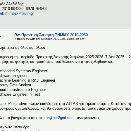
άς Αλεξιάδης
. 2310-994239, 6976-764509
il: minalex@auth.gr
Re: Πρακτική Άσκηση ΤΗΜΜΥ 2010-2030
«
Reply #2629 on:
October 06, 2025, 14:55:19 pm »
ησπέρα σε όλες και όλους,
αφορμή την περίοδο Πρακτικής Άσκησης Χειμώνα 2025-2026 (1 Δεκ 2025 – 2
ησης σε φοιτητές και φοιτήτριες που θέλουν να απασχοληθούν ως:
mbedded Systems Engineer
oftware Engineer
achine Learning & R&D Engineer
nergy Data Analyst
loud Infrastructure Engineer
oftware Engineer in Test
ς οι θέσεις είναι πλέον διαθέσιμες στο ATLAS για άμεση αίτηση. Κατά την π
μόνιμους συναδέλφους, και θα αναλάβετε projects που αντικατοπτρίζουν πρ
ίλτε το βιογραφικό σας στο
hr@net2grid.com
, αναφέροντας:
ρέχοντα μέσο όρο