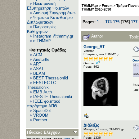
Ηλεκτρονική
THMMY.gr
>
Forum
>
Τμήμα-Πανεπι
Εξυπηρέτηση Φοιτητών
ΤΗΜΜΥ 2010-2030
Διανομή Συγγραμμάτων
Ψηφιακό Καταθετήριο
Pages:
1
...
174
175
[
176
]
177
Διπλωματικών
Πληροφορίες
Καθηγητών
Author
Instagram @thmmy.gr
Topi
mTHMMY
George_RT
Φοιτητικές Ομάδες
Veteran
Εθισμένος στο ΤΗΜΜΥ.gr
ACM
Aristurtle
Quot
Gender:
ART
Η π
Posts: 862
ASAT
BEAM
καλα
BEST Thessaloniki
EESTEC LC
Εαν
Thessaloniki
,ου
EΜΒ Auth
IAESTE Thessaloniki
IEEE φοιτητικό
παράρτημα ΑΠΘ
SpaceDot
VROOM
Panther
Διάλεξις
Μόνιμος κάτοικος ΤΗΜΜΥ.gr
Πίνακας Ελέγχου
Posts: 1336
Welcome,
Guest
. Please
login
or