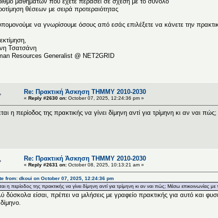
ριθμό μαθημάτων που έχετε περάσει σε σχέση με το σύνολο
ροτίμηση θέσεων με σειρά προτεραιότητας
πομονούμε να γνωρίσουμε όσους από εσάς επιλέξετε να κάνετε την πρακτικ
εκτίμηση,
νη Τσατσάνη
an Resources Generalist @ NET2GRID
Re: Πρακτική Άσκηση ΤΗΜΜΥ 2010-2030
«
Reply #2630 on:
October 07, 2025, 12:24:36 pm »
εται η περίοδος της πρακτικής να γίνει δίμηνη αντί για τρίμηνη κι αν ναι πώ
Re: Πρακτική Άσκηση ΤΗΜΜΥ 2010-2030
«
Reply #2631 on:
October 08, 2025, 10:13:21 am »
e from: dkoui on October 07, 2025, 12:24:36 pm
εται η περίοδος της πρακτικής να γίνει δίμηνη αντί για τρίμηνη κι αν ναι πώς; Μέσω επικοινωνίας με
ύ δύσκολα είσαι, πρέπει να μιλήσεις με γραφείο πρακτικής για αυτό και φ
 δίμηνο.