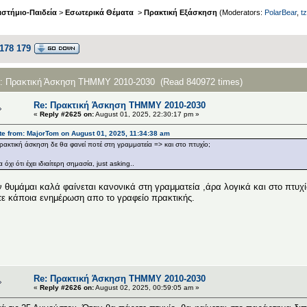
στήμιο-Παιδεία
>
Εσωτερικά Θέματα
>
Πρακτική Εξάσκηση
(Moderators:
PolarBear
,
tz
178
179
c: Πρακτική Άσκηση ΤΗΜΜΥ 2010-2030 (Read 840972 times)
Re: Πρακτική Άσκηση ΤΗΜΜΥ 2010-2030
«
Reply #2625 on:
August 01, 2025, 22:30:17 pm »
e from: MajorTom on August 01, 2025, 11:34:38 am
ρακτική άσκηση δε θα φανεί ποτέ στη γραμματεία => και στο πτυχίο;
 όχι ότι έχει ιδιαίτερη σημασία, just asking..
 θυμάμαι καλά φαίνεται κανονικά στη γραμματεία ,άρα λογικά και στο πτυχ
τε κάποια ενημέρωση απο το γραφείο πρακτικής.
Re: Πρακτική Άσκηση ΤΗΜΜΥ 2010-2030
«
Reply #2626 on:
August 02, 2025, 00:59:05 am »