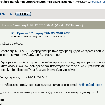
στήμιο-Παιδεία
>
Εσωτερικά Θέματα
>
Πρακτική Εξάσκηση
(Moderators:
PolarBear
,
tz
176
...
179
c: Πρακτική Άσκηση ΤΗΜΜΥ 2010-2030 (Read 840435 times)
Re: Πρακτική Άσκηση ΤΗΜΜΥ 2010-2030
«
Reply #2595 on:
May 06, 2025, 10:56:43 am »
ημέρα σε όλους,
μέρους της NET2GRID ενημερώνουμε πως έχουμε τη χαρά να προσθέσουμε μ
ά με επίκεντρο την Ανάλυση Ανταγωνισμού!
ζητούμε φοιτητές/φοιτήτριες που ενδιαφέρονται να ασχοληθούν με την έρευν
λυση δεδομένων. Αν σου αρέσει να παρατηρείς τις τάσεις, να εμβαθύνεις σε
petitive Intelligence/Data Analyst Intern είναι για σένα.
ικός αγγελίας στον ΑΤΛΑ: 295537
σε ενδιαφέρει, στείλε μου ένα σύντομο μήνυμα στο email:
hr@net2grid.com
χαρούμε να γνωριστούμε και να συζητήσουμε περισσότερα για τη θέση!
ικά,
νη