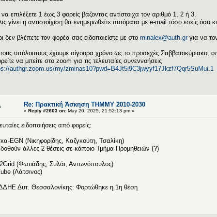
 να επιλέξετε 1 έως 3 φορείς βάζοντας αντίστοιχα τον αριθμό 1, 2 ή 3.
ις γίνει η αντιστοίχιση θα ενημερωθείτε αυτόματα με e-mail τόσο εσείς όσο κ
ι δεν βλέπετε τον φορέα σας ειδοποιείστε με στο
minalex@auth.gr
για να τ
 τους υπόλοιπους έχουμε σίγουρα χρόνο ως το προσεχές Σαββατοκύριακο, οπ
ρείτε να μπείτε στο zoom για τις τελευταίες συνεννοήσεις
ps://authgr.zoom.us/my/zminas10?pwd=B4Jt5i9C3jwyyf17Jkzf7Qqr5SuMui.1
Re: Πρακτική Άσκηση ΤΗΜΜΥ 2010-2030
«
Reply #2603 on:
May 20, 2025, 21:52:13 pm »
ευταίες ειδοποιήσεις από φορείς:
κα-EGN (Νικηφορίδης, Καζγκούτη, Τσαλίκη)
δοθούν άλλες 2 θέσεις σε κάποιο Τμήμα Προμηθειών (?)
2Grid (Φωτιάδης, Συλάι, Αντωνόπουλος)
ube (Λάτσινος)
ΔΗΕ Δυτ. Θεσσαλονίκης: Φορτώθηκε η 1η θέση