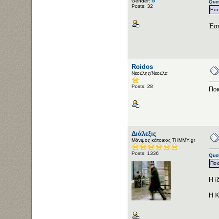
Gender:
Quot
Posts: 32
Επε
Έστ
Roidos
Νεούλης/Νεούλα
Posts: 28
Ποι
Διάλεξις
Μόνιμος κάτοικος ΤΗΜΜΥ.gr
Posts: 1336
Quot
Ποι
Η ί
Η K