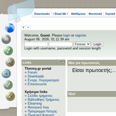
Downloads
! Read Me !
Μαθήματα
Φοιτητικά
Τεχνικά
V
<
Welcome,
Guest
. Please
login
or
register
.
August 06, 2026, 01:11:39 am
Login with username, password and session length
Links
Νέα για πρωτοετείς
Thmmy.gr portal
Είσαι πρωτοετής;.
Forum
Downloads
Ενεργ. Λογαριασμού
Επικοινωνία
Χρήσιμα links
Νέα!
Σελίδα τμήματος
Βιβλιοθήκη Τμήματος
Elearning
Φοιτητικά fora
Πρόγραμμα Λέσχης
Πρακτική Άσκηση