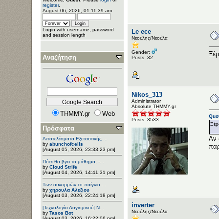
register
.
August 06, 2026, 01:11:39 am
Login with username, password
Le ece
and session length
Νεούλης/Νεούλα
Gender:
Ξέρ
Αναζήτηση
Posts: 32
Nikos_313
Administrator
Αbsolute ΤΗΜΜΥ.gr
THMMY.gr
Web
Quot
Posts: 3533
Ξέρ
Πρόσφατα
Αν 
Αποτελέσματα Εξεταστικής ...
by
abunchofcells
παρ
[August 05, 2026, 23:33:23 pm]
Πότε θα βγει το μάθημα; -...
by
Cloud Strife
[August 04, 2026, 14:41:31 pm]
Των συνειρμών το παίγνιο....
by
χηρουλα Αλεξίου
[August 03, 2026, 22:24:18 pm]
inverter
[Τεχνολογία Λογισμικού] Ν...
Νεούλης/Νεούλα
by
Tasos Bot
[August 03, 2026, 16:22:06 pm]