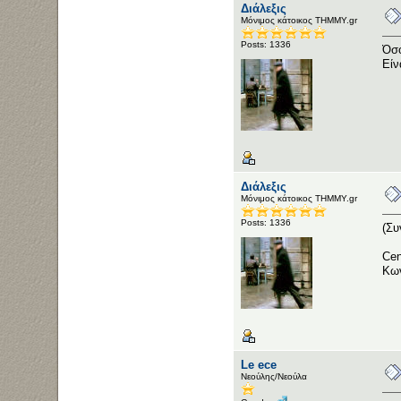
Διάλεξις
Μόνιμος κάτοικος ΤΗΜΜΥ.gr
Posts: 1336
Όσο
Είν
Διάλεξις
Μόνιμος κάτοικος ΤΗΜΜΥ.gr
Posts: 1336
(Συ
Cen
Κων
Le ece
Νεούλης/Νεούλα