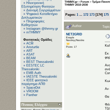
THMMY.gr
>
Forum
>
Τμήμα-Πανεπι
Ηλεκτρονική
ΤΗΜΜΥ 2010-2030
Εξυπηρέτηση Φοιτητών
Διανομή Συγγραμμάτων
Ψηφιακό Καταθετήριο
Pages:
1
...
172
173
[
174
]
175
Διπλωματικών
Πληροφορίες
Καθηγητών
Author
Topi
Instagram @thmmy.gr
mTHMMY
NET2GRID
Εταιρία
Φοιτητικές Ομάδες
Νεούλης/Νεούλα
ACM
Καλ
Aristurtle
Posts: 17
ART
Εκ 
ASAT
φορ
BEAM
BEST Thessaloniki
Ανα
EESTEC LC
ανά
Thessaloniki
EΜΒ Auth
Com
IAESTE Thessaloniki
IEEE φοιτητικό
Κωδ
παράρτημα ΑΠΘ
SpaceDot
Αν 
VROOM
Panther
Θα 
Φιλ
Πίνακας Ελέγχου
Τζέ
Welcome,
Guest
. Please
login
or