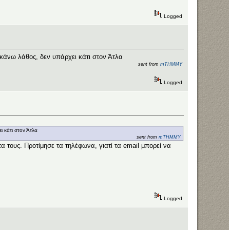
Logged
 κάνω λάθος, δεν υπάρχει κάτι στον Άτλα
sent from
mTHMMY
Logged
ι κάτι στον Άτλα
sent from
mTHMMY
α τους. Προτίμησε τα τηλέφωνα, γιατί τα email μπορεί να
Logged