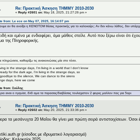
Re: Πρακτική Άσκηση ΤΗΜΜΥ 2010-2030
«
Reply #2601 on:
May 18, 2025, 21:27:26 pm »
e from: Le ece on May 07, 2025, 16:14:07 pm
ουμε αν θα ανοίξει η ΚΕΝΟΤΟΜ θέσεις πρακτικής για το καλοκαίρι;; Αν δεν κάνω λάθος, δεν υπάρχε
ιδή και εμένα με ενδιαφέρει, άμα μάθεις στείλε. Αυτό που ξέρω είναι ότι έχ
μα της Πληροφορικής.
ε πληρώσετε, καθαρίζω τις ανακοινώσεις μία στο τόσο.
living in the strange days, I'm living in a world that I don't know
ready for the dark age, I'm living in the strange days, so
goodbye to the silence, We can dance to the sirens
nge days, here we come
te from: Σούλης
οριο ειναι o nyquist, δλδ αμα τα περασεις/διαβάσεις τουλαχιστον 2 φορες μαλλον πας για 5αρι
Re: Πρακτική Άσκηση ΤΗΜΜΥ 2010-2030
«
Reply #2602 on:
May 20, 2025, 21:33:36 pm »
ερα τα μεσάνυχτα 20 Μαΐου θα γίνει μια πρώτη σειρά αντιστοιχίσεων. Όσοι έ
ktiki.auth.gr (είσοδος με ιδρυματικό λογαριασμό)
ίοδος: Καλοκαίρι 2025