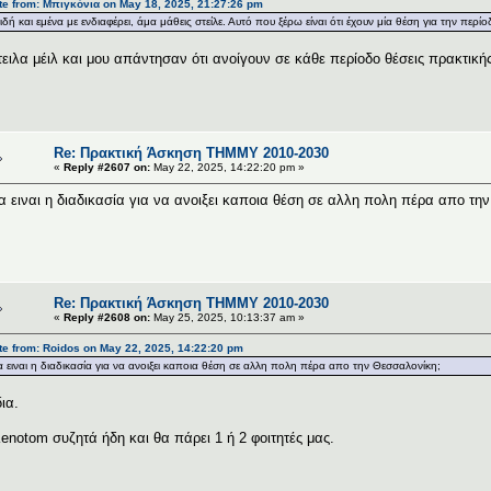
e from: Μπιγκόνια on May 18, 2025, 21:27:26 pm
ιδή και εμένα με ενδιαφέρει, άμα μάθεις στείλε. Αυτό που ξέρω είναι ότι έχουν μία θέση για την π
ειλα μέιλ και μου απάντησαν ότι ανοίγουν σε κάθε περίοδο θέσεις πρακτικής
Re: Πρακτική Άσκηση ΤΗΜΜΥ 2010-2030
«
Reply #2607 on:
May 22, 2025, 14:22:20 pm »
α ειναι η διαδικασία για να ανοιξει καποια θέση σε αλλη πολη πέρα απο τη
Re: Πρακτική Άσκηση ΤΗΜΜΥ 2010-2030
«
Reply #2608 on:
May 25, 2025, 10:13:37 am »
e from: Roidos on May 22, 2025, 14:22:20 pm
α ειναι η διαδικασία για να ανοιξει καποια θέση σε αλλη πολη πέρα απο την Θεσσαλονίκη;
δια.
enotom συζητά ήδη και θα πάρει 1 ή 2 φοιτητές μας.