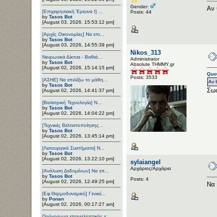
Gender:
Αν 
[Επιχειρησιακή Έρευνα Ι] ...
Posts: 44
by
Tasos Bot
[August 03, 2026, 15:53:12 pm]
[Αρχές Οικονομίας] Να επι...
by
Tasos Bot
[August 03, 2026, 14:55:39 pm]
Nikos_313
Νευρωνικά Δίκτυα - Βαθιά...
Administrator
by
Tasos Bot
Αbsolute ΤΗΜΜΥ.gr
[August 02, 2026, 15:14:15 pm]
Quot
Posts: 3533
[ΑΣΗΕ] Να επιλέξω το μάθη...
Αν 
by
Tasos Bot
Σω
[August 02, 2026, 14:41:37 pm]
[Βιοϊατρική Τεχνολογία] Ν...
by
Tasos Bot
[August 02, 2026, 14:04:22 pm]
[Τεχνικές Βελτιστοποίησης...
by
Tasos Bot
[August 02, 2026, 13:45:14 pm]
[Λειτουργικά Συστήματα] Ν...
by
Tasos Bot
[August 02, 2026, 13:22:10 pm]
sylaiangel
Αρχάριος/Αρχάρια
[Ανάλυση Δεδομένων] Να επ...
by
Tasos Bot
Posts: 4
[August 02, 2026, 12:49:25 pm]
Να 
[Εφ.Θερμοδυναμική] Γενικέ...
by
Ponan
[August 02, 2026, 00:17:27 am]
Πρόγραμμα επαναληπτικής ε...