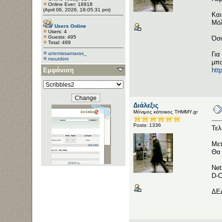
Online Ever: 18918
(April 06, 2026, 16:05:31 pm)
Και
Μόλ
Users Online
Users: 4
Guests: 495
Όσο
Total: 499
artemissamaras_
Για
moutdimi
μπο
Εμφάνιση
htt
Διάλεξις
Μόνιμος κάτοικος ΤΗΜΜΥ.gr
Posts: 1336
Τελ
Μετ
Θα 
Net
D-C
ΔΕΔ