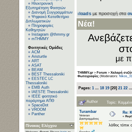
Ηλεκτρονική
Εξυπηρέτηση Φοιτητών
Διανομή Συγγραμμάτων
 εξετάσεων στον τομέα
Downloads
με προσοχή στα
ονόματα
Ψηφιακό Καταθετήριο
Διπλωματικών
Νέα!
Πληροφορίες
Καθηγητών
Instagram @thmmy.gr
Ανεβάζετ
mTHMMY
στ
Φοιτητικές Ομάδες
ACM
Aristurtle
με 
ART
ASAT
BEAM
THMMY.gr
>
Forum
>
Χαλαρή συζήτ
BEST Thessaloniki
Φωτογραφίες
(Moderators:
Nikos_3
EESTEC LC
Thessaloniki
EΜΒ Auth
Pages:
1
...
18
19
[
20
]
21
22
..
IAESTE Thessaloniki
IEEE φοιτητικό
παράρτημα ΑΠΘ
Author
Topic: Καμμέν
SpaceDot
VROOM
Turambar
Re: Κ
Panther
Veteran
«
Repl
Διεστραμμένος
λάθος τόπικ 
Πίνακας Ελέγχου
Gender:
Welcome,
Guest
. Please
login
or