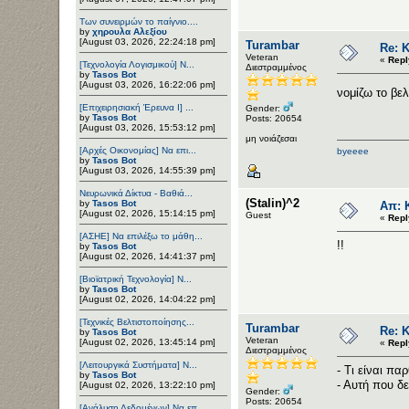
Των συνειρμών το παίγνιο....
by
χηρουλα Αλεξίου
[August 03, 2026, 22:24:18 pm]
Turambar
Re: Κ
Veteran
«
Repl
[Τεχνολογία Λογισμικού] Ν...
Διεστραμμένος
by
Tasos Bot
[August 03, 2026, 16:22:06 pm]
νομίζω το βε
[Επιχειρησιακή Έρευνα Ι] ...
Gender:
by
Tasos Bot
Posts: 20654
[August 03, 2026, 15:53:12 pm]
μη νοιάζεσαι
[Αρχές Οικονομίας] Να επι...
byeeee
by
Tasos Bot
[August 03, 2026, 14:55:39 pm]
Νευρωνικά Δίκτυα - Βαθιά...
(Stalin)^2
by
Tasos Bot
Απ: Κ
[August 02, 2026, 15:14:15 pm]
Guest
«
Repl
[ΑΣΗΕ] Να επιλέξω το μάθη...
!!
by
Tasos Bot
[August 02, 2026, 14:41:37 pm]
[Βιοϊατρική Τεχνολογία] Ν...
by
Tasos Bot
[August 02, 2026, 14:04:22 pm]
[Τεχνικές Βελτιστοποίησης...
Turambar
Re: Κ
by
Tasos Bot
Veteran
[August 02, 2026, 13:45:14 pm]
«
Repl
Διεστραμμένος
[Λειτουργικά Συστήματα] Ν...
- Τι είναι πα
by
Tasos Bot
- Αυτή που δ
[August 02, 2026, 13:22:10 pm]
Gender:
Posts: 20654
[Ανάλυση Δεδομένων] Να επ...