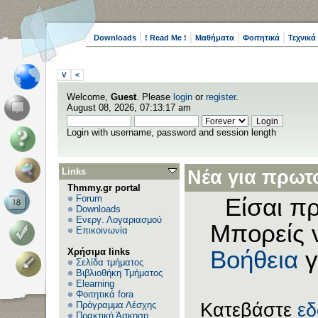
Downloads
! Read Me !
Μαθήματα
Φοιτητικά
Τεχνικά
V
<
Welcome,
Guest
. Please
login
or
register
.
August 08, 2026, 07:13:17 am
Login with username, password and session length
Links
Νέα για πρωτο
Thmmy.gr portal
Forum
Είσαι πρ
Downloads
Ενεργ. Λογαριασμού
Μπορείς 
Επικοινωνία
Χρήσιμα links
Βοήθεια
γ
Σελίδα τμήματος
Βιβλιοθήκη Τμήματος
Elearning
Φοιτητικά fora
Πρόγραμμα Λέσχης
Κατεβάστε
ε
Πρακτική Άσκηση