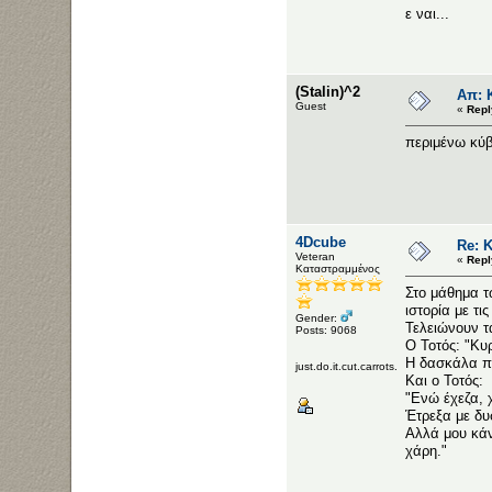
ε ναι...
(Stalin)^2
Απ: Κ
Guest
«
Repl
περιμένω κύβ
4Dcube
Re: Κ
Veteran
«
Repl
Καταστραμμένος
Στο μάθημα τ
ιστορία με τι
Gender:
Τελειώνουν τ
Posts: 9068
Ο Τοτός: "Κυρ
Η δασκάλα πρ
just.do.it.cut.carrots.
Και ο Τοτός:
"Ενώ έχεζα, 
Έτρεξα με δυ
Αλλά μου κάν
χάρη."