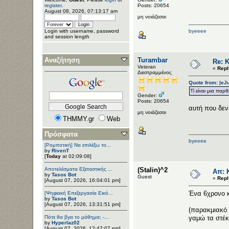
Posts: 20654
register
.
August 08, 2026, 07:13:17 am
μη νοιάζεσαι
byeeee
Login with username, password
and session length
Αναζήτηση
Turambar
Re: Κ
Veteran
«
Repl
Διεστραμμένος
Quote from: |eJ
Τί είναι μια παρθ
Gender:
Posts: 20654
αυτή που δεν
μη νοιάζεσαι
THMMY.gr
Web
Πρόσφατα
byeeee
[Ρομποτική] Να επιλέξω το...
by
RivenT
[
Today
at 02:09:08]
Αποτελέσματα Εξεταστικής ...
(Stalin)^2
Απ: Κ
by
Tasos Bot
Guest
«
Repl
[August 07, 2026, 16:04:01 pm]
Ένα 6χρονο κ
[Ψηφιακή Επεξεργασία Εικό...
by
Tasos Bot
[August 07, 2026, 13:31:51 pm]
(παρακμιακό 
Πότε θα βγει το μάθημα; -...
γαμώ τα στέκι
by
Hyperlaz02
[August 07, 2026, 12:47:07 pm]