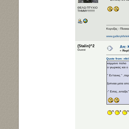
ΘΕΛΩ ΠΤΥΧΙΟ
ΤΗΜΜΥ!!!!!!!!
Κορνίζες - Πίνακ
www.gallerykfele
(Stalin)^2
Απ: Κ
Guest
«
Repl
Quote from: nfe
καμμενο παλιο
ο γιωρικας και ο
" Εν'τανκς " ,πε
ξυπναει μετα απο
-" Ειπες..ενταξει;"!