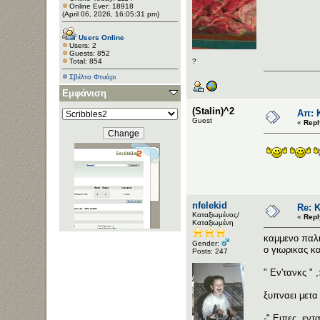
Online Ever: 18918
(April 06, 2026, 16:05:31 pm)
Users Online
Users: 2
Guests: 852
Total: 854
?
Σβέλτο Φτυάρι
Εμφάνιση
(Stalin)^2
Απ: Κ
Guest
«
Repl
nfelekid
Re: Κ
Καταξιωμένος/
«
Repl
Καταξιωμένη
καμμενο παλ
Gender:
ο γιωρικας κα
Posts: 247
" Εν'τανκς " 
ξυπναει μετα
-" Ειπες..ενταξε