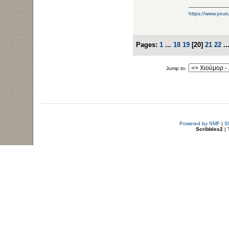
https://www.yo
Pages:
1
...
18
19
[
20
]
21
22
..
Jump to:
Powered by SMF
|
S
Scribbles2
| 