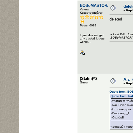
BOBoMASTORAS
dele
Veteran
«
Repl
Καταστραμμένος
deleted
Posts: 6082
«
Last Edit: Ju
It just doesn't get
BOBoMASTOR
any easier! It gets
worse...
(Stalin)^2
Απ: Κ
Guest
«
Repl
Quote from: BO
Quote from: Ra
Χτυπάει το τηλέ
-Ναι; Ποιος είναι
-Ο πάουερ ρέιντ
-Ποιοοοος;;;!
-Ο μπλε!!
προφανώς κορυφ