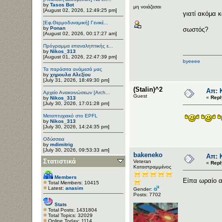
by
Tasos Bot
μη νοιάζεσαι
[August 02, 2026, 12:49:25 pm]
γιατί ακόμα 
[Εφ.Θερμοδυναμική] Γενικέ...
by
Ponan
σωστός?
[August 02, 2026, 00:17:27 am]
Πρόγραμμα επαναληπτικής ε...
by
Nikos_313
[August 01, 2026, 22:47:39 pm]
byeeee
Τα παράσιτα ανάμεσά μας
by
χηρουλα Αλεξίου
[July 31, 2026, 18:49:30 pm]
(Stalin)^2
Απ: Κ
Αρχείο Ανακοινώσεων [Arch...
Guest
«
Repl
by
Nikos_313
[July 30, 2026, 17:01:28 pm]
Μεταπτυχιακό στο EPFL
by
Nikos_313
[July 30, 2026, 14:24:35 pm]
Οδύσσεια
by
mdimitrig
[July 30, 2026, 09:53:33 am]
bakeneko
Απ: Κ
Στατιστικά
Veteran
«
Repl
Καταστραμμένος
Members
Είπα ωραίο α
Total Members: 10415
Latest:
anasim
Gender:
Posts: 7702
Stats
Total Posts: 1431804
Total Topics: 32029
Online Today: 1114