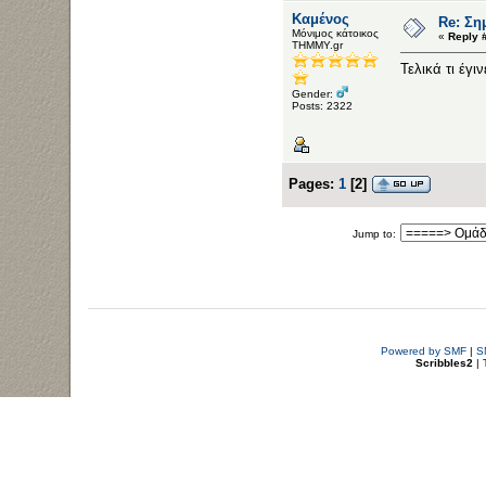
Καμένος
Re: Ση
Μόνιμος κάτοικος
«
Reply 
ΤΗΜΜΥ.gr
Τελικά τι έγι
Gender:
Posts: 2322
Pages:
1
[
2
]
Jump to:
Powered by SMF
|
S
Scribbles2
| 