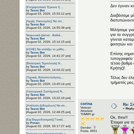
Δεν έγιναν κ
[Επιχειρησιακή Έρευνα Ι] ...
by
Tasos Bot
[August 03, 2026, 15:53:12 pm]
Διαβάσαμε μί
διατυπώνοντα
[Αρχές Οικονομίας] Να επι...
by
Tasos Bot
[August 03, 2026, 14:55:39 pm]
Μιλήσαμε για
για τα συγγρ
Νευρωνικά Δίκτυα - Βαθιά...
by
Tasos Bot
γίνεται κατα
[August 02, 2026, 15:14:15 pm]
φοιτητών και 
[ΑΣΗΕ] Να επιλέξω το μάθη...
by
Tasos Bot
Επίσης σημαν
[August 02, 2026, 14:41:37 pm]
τυπογραφείο 
τέτοιο βαθμό
[Βιοϊατρική Τεχνολογία] Ν...
by
Tasos Bot
Κρήτης)!
[August 02, 2026, 14:04:22 pm]
Τέλος δεν έλ
[Τεχνικές Βελτιστοποίησης...
by
Tasos Bot
τμήματός μας
[August 02, 2026, 13:45:14 pm]
[Λειτουργικά Συστήματα] Ν...
by
Tasos Bot
[August 02, 2026, 13:22:10 pm]
corina
Re: Σ
[Ανάλυση Δεδομένων] Να επ...
Veteran
«
Reply
by
Tasos Bot
Αbsolute
[August 02, 2026, 12:49:25 pm]
ΤΗΜΜΥ.gr
Οκ, thnx!!
[Εφ.Θερμοδυναμική] Γενικέ...
Έτοιμοι για τ
by
Ponan
[August 02, 2026, 00:17:27 am]
Gender:
Posts: 4651
Πρόγραμμα επαναληπτικής ε...