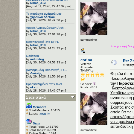
by
Nikos_313
[August 01, 2026, 22:47:39 pm]
Τα παράσιτα ανάμεσά μας
by
χηρουλα Αλεξίου
[July 31, 2026, 18:49:30 pm]
Αρχείο Ανακοινώσεων [Arch...
by
Nikos_313
[July 30, 2026, 17:01:28 pm]
summertime
Μεταπτυχιακό στο EPFL
by
Nikos_313
Η συμμετοχή δεν φέ
[July 30, 2026, 14:24:35 pm]
Οδύσσεια
by
mdimitrig
corina
Re: Σ
[July 30, 2026, 09:53:33 am]
Veteran
«
Reply
Αbsolute
[Διανεμημένη Παραγωγή] Γε...
ΤΗΜΜΥ.gr
by
Διάλεξις
Θυμίζω ότι σ
[July 29, 2026, 21:50:10 pm]
Ηλεκτρολόγω
την
Παρασκευ
Προσκεκλημένοι στην τελετ...
Gender:
by
okan
Posts: 4651
Ηλεκτρολόγω
[July 28, 2026, 14:46:07 pm]
Υποθέτω ισχύ
Στατιστικά
ανακοίνωση μ
συμμετέχουν.
Σκοπός της σ
Members
Total Members: 10415
οποίο θα τις
Latest:
anasim
οποιονδήποτε
να προτείνει
Stats
εκπαιδευτική 
Total Posts: 1431799
Total Topics: 32029
summertime
Online Today: 1024