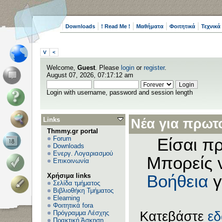
Downloads
! Read Me !
Μαθήματα
Φοιτητικά
Τεχνικά
V
<
Welcome,
Guest
. Please
login
or
register
.
August 07, 2026, 07:17:12 am
Login with username, password and session length
Links
Νέα για πρωτο
Thmmy.gr portal
Forum
Είσαι πρ
Downloads
Ενεργ. Λογαριασμού
Μπορείς 
Επικοινωνία
Χρήσιμα links
Βοήθεια
γ
Σελίδα τμήματος
Βιβλιοθήκη Τμήματος
Elearning
Φοιτητικά fora
Πρόγραμμα Λέσχης
Κατεβάστε
ε
Πρακτική Άσκηση