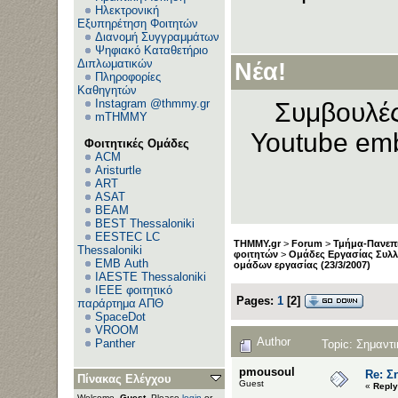
Ηλεκτρονική
Εξυπηρέτηση Φοιτητών
Διανομή Συγγραμμάτων
Ψηφιακό Καταθετήριο
Διπλωματικών
Νέα!
Πληροφορίες
Καθηγητών
Instagram @thmmy.gr
Συμβουλές
mTHMMY
Youtube emb
Φοιτητικές Ομάδες
ACM
Aristurtle
ART
ASAT
BEAM
BEST Thessaloniki
EESTEC LC
THMMY.gr
>
Forum
>
Τμήμα-Πανεπι
Thessaloniki
φοιτητών
>
Ομάδες Εργασίας Συλ
EΜΒ Auth
ομάδων εργασίας (23/3/2007)
IAESTE Thessaloniki
IEEE φοιτητικό
Pages:
1
[
2
]
παράρτημα ΑΠΘ
SpaceDot
VROOM
Author
Panther
Topic: Σημαντ
pmousoul
Re: Σ
Πίνακας Ελέγχου
Guest
«
Reply
Welcome,
Guest
. Please
login
or