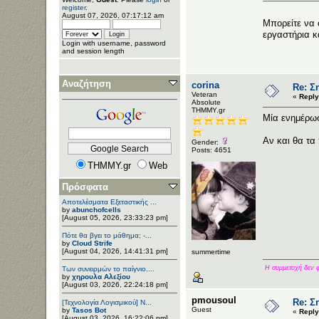
register
.
August 07, 2026, 07:17:12 am
Μπορείτε να 
εργαστήρια 
Login with username, password
and session length
Αναζήτηση
corina
Re: Σ
Veteran
«
Reply
Αbsolute
ΤΗΜΜΥ.gr
Μία ενημέρωση
Αν και θα τα 
Gender:
Posts: 4651
THMMY.gr
Web
Πρόσφατα
Αποτελέσματα Εξεταστικής ...
by
abunchofcells
[August 05, 2026, 23:33:23 pm]
Πότε θα βγει το μάθημα; -...
by
Cloud Strife
[August 04, 2026, 14:41:31 pm]
summertime
Η συμμετοχή δεν φέ
Των συνειρμών το παίγνιο....
by
χηρουλα Αλεξίου
[August 03, 2026, 22:24:18 pm]
pmousoul
Re: Σ
[Τεχνολογία Λογισμικού] Ν...
Guest
by
Tasos Bot
«
Reply
[August 03, 2026, 16:22:06 pm]