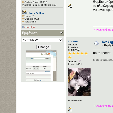
Θυμίζω ακόμη
Online Ever: 18918
(April 06, 2026, 16:05:31 pm)
το ολοκληρωμ
να είναι προ
Users Online
Users: 2
Guests: 982
Total: 984
chatzikys
Η συμμετοχή δεν φέ
Εμφάνιση
corina
Re: Ση
Veteran
«
Reply 
Αbsolute
ΤΗΜΜΥ.gr
up to recent
Θα ρθει κανείς τελικά??.
Gender:
Posts: 4651
summertime
Η συμμετοχή δεν φέ