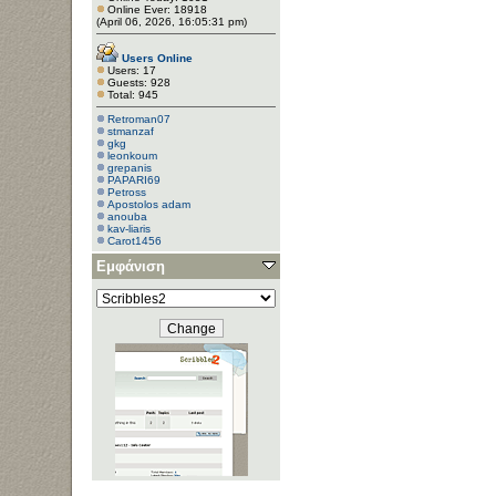
Online Ever: 18918
(April 06, 2026, 16:05:31 pm)
Users Online
Users: 17
Guests: 928
Total: 945
Retroman07
stmanzaf
gkg
leonkoum
grepanis
PAPARI69
Petross
Apostolos adam
anouba
kav-liaris
Carot1456
kostisgialamas
Εμφάνιση
kakousios
Kwtininatheod
Darkduet