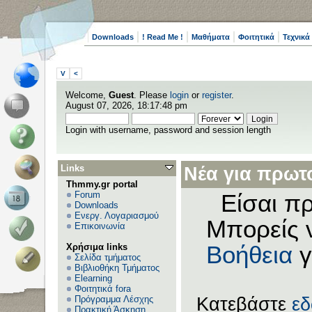
Downloads
! Read Me !
Μαθήματα
Φοιτητικά
Τεχνικά
V
<
Welcome,
Guest
. Please
login
or
register
.
August 07, 2026, 18:17:48 pm
Login with username, password and session length
Links
Νέα για πρωτο
Thmmy.gr portal
Forum
Είσαι πρ
Downloads
Ενεργ. Λογαριασμού
Μπορείς 
Επικοινωνία
Χρήσιμα links
Βοήθεια
γ
Σελίδα τμήματος
Βιβλιοθήκη Τμήματος
Elearning
Φοιτητικά fora
Πρόγραμμα Λέσχης
Κατεβάστε
ε
Πρακτική Άσκηση