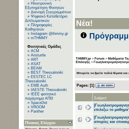
Ηλεκτρονική
Εξυπηρέτηση Φοιτητών
Διανομή Συγγραμμάτων
Ψηφιακό Καταθετήριο
Διπλωματικών
Νέα!
Πληροφορίες
Καθηγητών
Instagram @thmmy.gr
Πρόγραμμα
mTHMMY
Φοιτητικές Ομάδες
ACM
Aristurtle
THMMY.gr
>
Forum
>
Μαθήματα Τη
ART
Επιλογής
>
Γεωηλεκτρομαγνητισμ
ASAT
BEAM
BEST Thessaloniki
Μπορείτε να βρείτε παλιά θέματα και
EESTEC LC
Thessaloniki
Pages:
[
1
]
EΜΒ Auth
IAESTE Thessaloniki
IEEE φοιτητικό
Subject
παράρτημα ΑΠΘ
SpaceDot
[Γεωηλεκτρομαγνητ
VROOM
επιλεξω το μαθημα
Panther
[Γεωηλεκτρομαγνητ
απορίες και επικαι
Πίνακας Ελέγχου
Welcome,
Guest
. Please
login
or