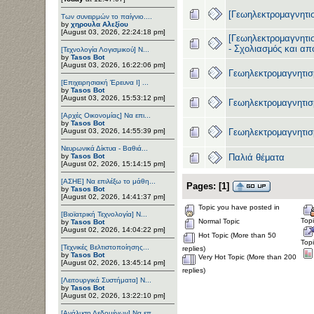
[Γεωηλεκτρομαγνητισ
Των συνειρμών το παίγνιο....
by
χηρουλα Αλεξίου
[August 03, 2026, 22:24:18 pm]
[Γεωηλεκτρομαγνητι
- Σχολιασμός και απ
[Τεχνολογία Λογισμικού] Ν...
by
Tasos Bot
[August 03, 2026, 16:22:06 pm]
Γεωηλεκτρομαγνητισ
[Επιχειρησιακή Έρευνα Ι] ...
by
Tasos Bot
[August 03, 2026, 15:53:12 pm]
Γεωηλεκτρομαγνητισ
[Αρχές Οικονομίας] Να επι...
by
Tasos Bot
[August 03, 2026, 14:55:39 pm]
Γεωηλεκτρομαγνητισ
Νευρωνικά Δίκτυα - Βαθιά...
by
Tasos Bot
Παλιά θέματα
[August 02, 2026, 15:14:15 pm]
[ΑΣΗΕ] Να επιλέξω το μάθη...
Pages:
[
1
]
by
Tasos Bot
[August 02, 2026, 14:41:37 pm]
Topic you have posted in
[Βιοϊατρική Τεχνολογία] Ν...
Top
Normal Topic
by
Tasos Bot
[August 02, 2026, 14:04:22 pm]
Hot Topic (More than 50
Top
[Τεχνικές Βελτιστοποίησης...
replies)
by
Tasos Bot
Very Hot Topic (More than 200
[August 02, 2026, 13:45:14 pm]
replies)
[Λειτουργικά Συστήματα] Ν...
by
Tasos Bot
[August 02, 2026, 13:22:10 pm]
[Ανάλυση Δεδομένων] Να επ...