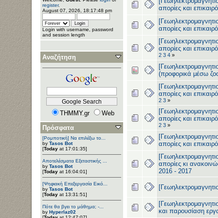
[Γεωηλεκτρομαγνητισ
register
.
απορίες και επικαιρ
August 07, 2026, 18:17:48 pm
[Γεωηλεκτρομαγνητισ
απορίες και επικαιρ
Login with username, password
and session length
[Γεωηλεκτρομαγνητισ
απορίες και επικαιρ
2
3
4
»
Αναζήτηση
[Γεωηλεκτρομαγνητισ
(προφορικά μέσω ζο
[Γεωηλεκτρομαγνητισ
απορίες και επικαιρ
2
3
»
[Γεωηλεκτρομαγνητισ
THMMY.gr
Web
απορίες και επικαιρ
2
3
»
Πρόσφατα
[Γεωηλεκτρομαγνητισ
[Ρομποτική] Να επιλέξω το...
απορίες και επικαιρ
by
Tasos Bot
[
Today
at 17:01:35]
[Γεωηλεκτρομαγνητισ
Αποτελέσματα Εξεταστικής ...
απορίες κι ανακοινώ
by
Tasos Bot
2016 - 2017
[
Today
at 16:04:01]
[Ψηφιακή Επεξεργασία Εικό...
[Γεωηλεκτρομαγνητισ
by
Tasos Bot
[
Today
at 13:31:51]
[Γεωηλεκτρομαγνητι
Πότε θα βγει το μάθημα; -...
και παρουσίαση εργ
by
Hyperlaz02
[
Today
at 12:47:07]