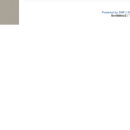
Powered by SMF
|
S
Scribbles2
| 