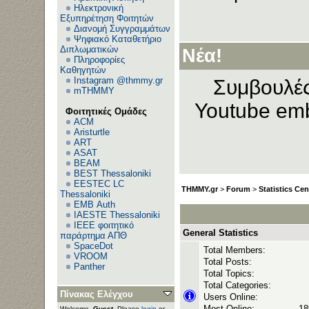
Ηλεκτρονική
Εξυπηρέτηση Φοιτητών
Διανομή Συγγραμμάτων
Ανεβάζε
Ψηφιακό Καταθετήριο
Διπλωματικών
Νέα!
Πληροφορίες
Καθηγητών
Instagram @thmmy.gr
Συμβουλές
mTHMMY
Youtube emb
Φοιτητικές Ομάδες
ACM
Aristurtle
ART
ASAT
BEAM
BEST Thessaloniki
EESTEC LC
THMMY.gr
>
Forum
>
Statistics Cen
Thessaloniki
EΜΒ Auth
IAESTE Thessaloniki
IEEE φοιτητικό
General Statistics
παράρτημα ΑΠΘ
SpaceDot
Total Members:
VROOM
Total Posts:
Panther
Total Topics:
Total Categories:
Πίνακας Ελέγχου
Users Online:
Most Online:
18
Welcome,
Guest
. Please
login
or