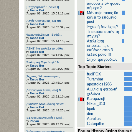
ακούσατε 5+ φορές
[Επιχειρησιακή Έρευνα Ι] ...
σήμερα?
by
Tasos Bot
Μάντεψε ποιος θα
[August 03, 2026, 15:53:12 pm]
κάνει το επόμενο
[Αρχές Οικονομίας] Να επι...
post
by
Tasos Bot
Έχεις ή δεν έχεις?
[August 03, 2026, 14:55:39 pm]
Τι ακούτε αυτήν τη
Νευρωνικά Δίκτυα - Βαθιά...
στιγμή?
by
Tasos Bot
Ατελείωτη
[August 02, 2026, 15:14:15 pm]
ιστορία....., ο
[ΑΣΗΕ] Να επιλέξω το μάθη...
καθένας απο 3
by
Tasos Bot
λέξεις μόνο!!!!
[August 02, 2026, 14:41:37 pm]
Στίχοι τραγουδιών
[Βιοϊατρική Τεχνολογία] Ν...
by
Tasos Bot
Top Topic Starters
[August 02, 2026, 14:04:22 pm]
fugiFOX
[Τεχνικές Βελτιστοποίησης...
Turambar
by
Tasos Bot
[August 02, 2026, 13:45:14 pm]
apostolos1986
Αιμιλία η φτερωτή
[Λειτουργικά Συστήματα] Ν...
χελώνα
by
Tasos Bot
[August 02, 2026, 13:22:10 pm]
Karaμazoβ
Nikos_313
[Ανάλυση Δεδομένων] Να επ...
by
Tasos Bot
bjork
[August 02, 2026, 12:49:25 pm]
dim
[Εφ.Θερμοδυναμική] Γενικέ...
Aurelius
by
Ponan
Caterpillar
[August 02, 2026, 00:17:27 am]
Forum History (using forum ti
Πρόγραμμα επαναληπτικής ε...