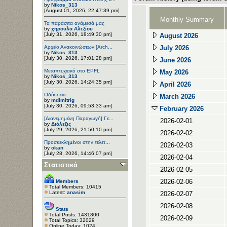
by
Nikos_313
[August 01, 2026, 22:47:39 pm]
Monthly Summary
Τα παράσιτα ανάμεσά μας
by
χηρουλα Αλεξίου
[July 31, 2026, 18:49:30 pm]
August 2026
Αρχείο Ανακοινώσεων [Arch...
July 2026
by
Nikos_313
[July 30, 2026, 17:01:28 pm]
June 2026
Μεταπτυχιακό στο EPFL
May 2026
by
Nikos_313
[July 30, 2026, 14:24:35 pm]
April 2026
Οδύσσεια
March 2026
by
mdimitrig
[July 30, 2026, 09:53:33 am]
February 2026
[Διανεμημένη Παραγωγή] Γε...
2026-02-01
by
Διάλεξις
[July 29, 2026, 21:50:10 pm]
2026-02-02
Προσκεκλημένοι στην τελετ...
2026-02-03
by
okan
[July 28, 2026, 14:46:07 pm]
2026-02-04
Στατιστικά
2026-02-05
2026-02-06
Members
Total Members: 10415
Latest:
anasim
2026-02-07
2026-02-08
Stats
Total Posts: 1431800
2026-02-09
Total Topics: 32029
Online Today: 1024