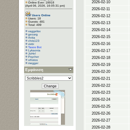
2026-02-10
Online Ever: 18918
(April 06, 2026, 16:05:31 pm)
2026-02-11
Users Online
2026-02-12
Users: 18
Guests: 481
2026-02-13
Total: 499
2026-02-14
vaggelisx
geoarg
2026-02-15
Anita
chris123
2026-02-16
vivbi
Tasos Bot
2026-02-17
Lykaonia
JoHn!
Psycher
2026-02-18
xrhstos
megger
2026-02-19
κοτζακ
Εμφάνιση
gpr000
2026-02-20
Tasaras
Κaraflodaimonas
2026-02-21
anouba
2026-02-22
2026-02-23
2026-02-24
2026-02-25
2026-02-26
2026-02-27
2026-02-28