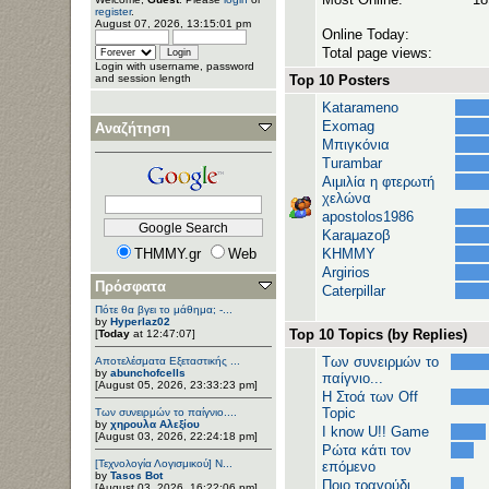
register
.
August 07, 2026, 13:15:01 pm
Online Today:
Total page views:
Login with username, password
and session length
Top 10 Posters
Katarameno
Exomag
Αναζήτηση
Μπιγκόνια
Turambar
Αιμιλία η φτερωτή
χελώνα
apostolos1986
Karaμazoβ
THMMY.gr
Web
ΚΗΜΜΥ
Argirios
Πρόσφατα
Caterpillar
Πότε θα βγει το μάθημα; -...
by
Hyperlaz02
Top 10 Topics (by Replies)
[
Today
at 12:47:07]
Των συνειρμών το
Αποτελέσματα Εξεταστικής ...
by
abunchofcells
παίγνιο...
[August 05, 2026, 23:33:23 pm]
H Στοά των Off
Topic
Των συνειρμών το παίγνιο....
by
χηρουλα Αλεξίου
I know U!! Game
[August 03, 2026, 22:24:18 pm]
Ρώτα κάτι τον
[Τεχνολογία Λογισμικού] Ν...
επόμενο
by
Tasos Bot
Ποιο τραγούδι
[August 03, 2026, 16:22:06 pm]