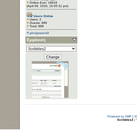
Online Ever: 18918
(April 06, 2026, 16:05:31 pm)
Users Online
Users: 2
Guests: 886
Total: 888
georgepana9
Εμφάνιση
Powered by SMF
|
S
Scribbles2
| 