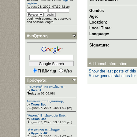
register
.
August 08, 2026, 07:30:42 am
Gender:
Age:
Login with username, password
Location:
and session length
Local Time:
Language:
Αναζήτηση
Signature:
Additional Information:
THMMY.gr
Web
Show the last posts of this
Show general statistics for
Πρόσφατα
[Ρομποτική] Να επιλέξω το...
by
RivenT
[
Today
at 02:09:08]
Αποτελέσματα Εξεταστικής ...
by
Tasos Bot
[August 07, 2026, 16:04:01 pm]
[Ψηφιακή Επεξεργασία Εικό...
by
Tasos Bot
[August 07, 2026, 13:31:51 pm]
Πότε θα βγει το μάθημα; -...
by
Hyperlaz02
[August 07, 2026, 12:47:07 pm]