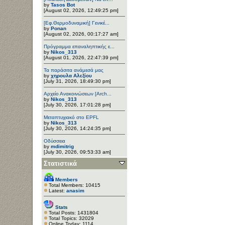
by
Tasos Bot
[August 02, 2026, 12:49:25 pm]
[Εφ.Θερμοδυναμική] Γενικέ...
by
Ponan
[August 02, 2026, 00:17:27 am]
Πρόγραμμα επαναληπτικής ε...
by
Nikos_313
[August 01, 2026, 22:47:39 pm]
Τα παράσιτα ανάμεσά μας
by
χηρουλα Αλεξίου
[July 31, 2026, 18:49:30 pm]
Αρχείο Ανακοινώσεων [Arch...
by
Nikos_313
[July 30, 2026, 17:01:28 pm]
Μεταπτυχιακό στο EPFL
by
Nikos_313
[July 30, 2026, 14:24:35 pm]
Οδύσσεια
by
mdimitrig
[July 30, 2026, 09:53:33 am]
Στατιστικά
Members
Total Members: 10415
Latest:
anasim
Stats
Total Posts: 1431804
Total Topics: 32029
Online Today: 1114