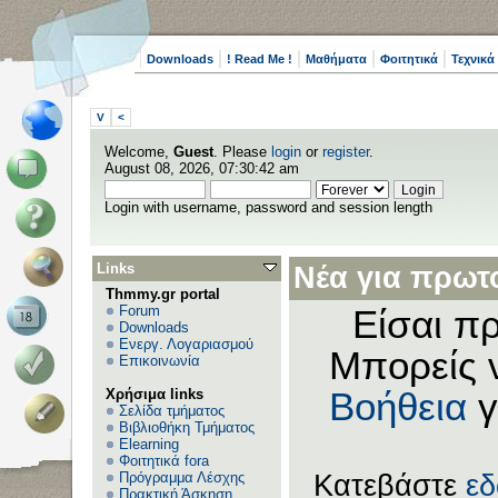
Downloads
! Read Me !
Μαθήματα
Φοιτητικά
Τεχνικά
V
<
Welcome,
Guest
. Please
login
or
register
.
August 08, 2026, 07:30:42 am
Login with username, password and session length
Links
Νέα για πρωτο
Thmmy.gr portal
Forum
Είσαι πρ
Downloads
Ενεργ. Λογαριασμού
Μπορείς 
Επικοινωνία
Χρήσιμα links
Βοήθεια
γ
Σελίδα τμήματος
Βιβλιοθήκη Τμήματος
Elearning
Φοιτητικά fora
Πρόγραμμα Λέσχης
Κατεβάστε
ε
Πρακτική Άσκηση