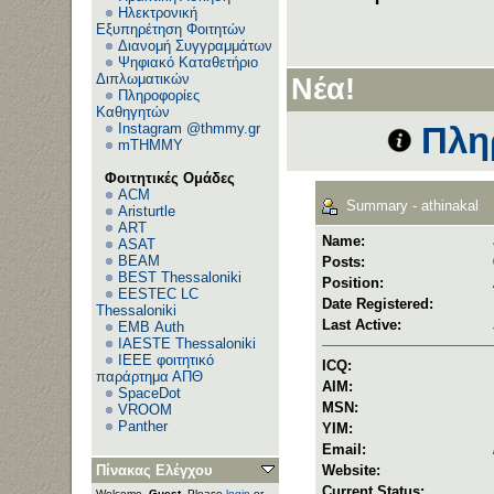
Ηλεκτρονική
Εξυπηρέτηση Φοιτητών
Διανομή Συγγραμμάτων
Ψηφιακό Καταθετήριο
Διπλωματικών
Νέα!
Πληροφορίες
Καθηγητών
Instagram @thmmy.gr
Πλη
mTHMMY
Φοιτητικές Ομάδες
ACM
Summary - athinakal
Aristurtle
ART
Name:
ASAT
BEAM
Posts:
BEST Thessaloniki
Position:
EESTEC LC
Date Registered:
Thessaloniki
Last Active:
EΜΒ Auth
IAESTE Thessaloniki
IEEE φοιτητικό
ICQ:
παράρτημα ΑΠΘ
AIM:
SpaceDot
MSN:
VROOM
Panther
YIM:
Email:
Πίνακας Ελέγχου
Website:
Current Status:
Welcome,
Guest
. Please
login
or