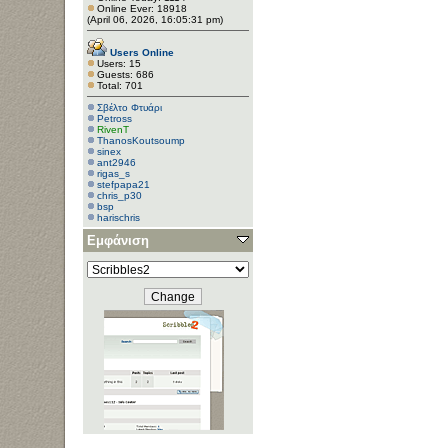
Online Ever: 18918
(April 06, 2026, 16:05:31 pm)
Users Online
Users: 15
Guests: 686
Total: 701
Σβέλτο Φτυάρι
Petross
RivenT
ThanosKoutsoump
sinex
ant2946
rigas_s
stefpapa21
chris_p30
bsp
harischris
Pcsc
Εμφάνιση
femanak