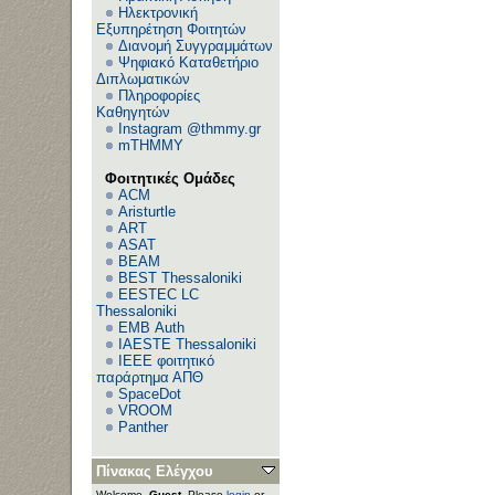
Ηλεκτρονική
Εξυπηρέτηση Φοιτητών
Διανομή Συγγραμμάτων
Ψηφιακό Καταθετήριο
Διπλωματικών
Πληροφορίες
Καθηγητών
Instagram @thmmy.gr
mTHMMY
Φοιτητικές Ομάδες
ACM
Aristurtle
ART
ASAT
BEAM
BEST Thessaloniki
EESTEC LC
Thessaloniki
EΜΒ Auth
IAESTE Thessaloniki
IEEE φοιτητικό
παράρτημα ΑΠΘ
SpaceDot
VROOM
Panther
Πίνακας Ελέγχου
Welcome,
Guest
. Please
login
or