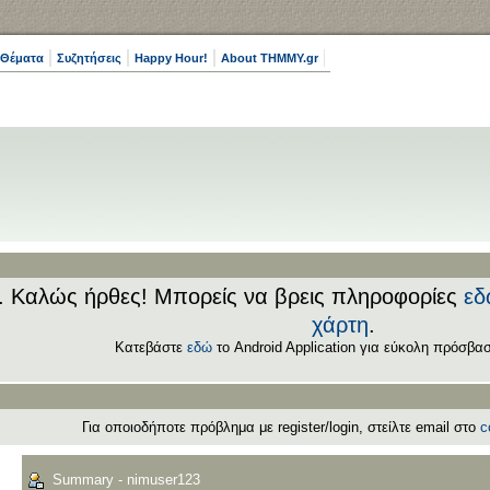
 Θέματα
Συζητήσεις
Happy Hour!
About THMMY.gr
.. Καλώς ήρθες! Μπορείς να βρεις πληροφορίες
εδ
χάρτη
.
Κατεβάστε
εδώ
το Android Application για εύκολη πρόσβασ
Για οποιοδήποτε πρόβλημα με register/login, στείλτε email στο
c
Summary - nimuser123