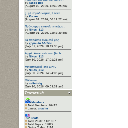
by
Tasos Bot
[August 02, 2026, 12:49:25 pm]
[Εφ.Θερμοδυναμική] Γενικέ...
by
Ponan
[August 02, 2026, 00:17:27 am]
Πρόγραμμα επαναληπτικής ε...
by
Nikos_313
[August 01, 2026, 22:47:39 pm]
Τα παράσιτα ανάμεσά μας
by
χηρουλα Αλεξίου
[July 31, 2026, 18:49:30 pm]
Αρχείο Ανακοινώσεων [Arch...
by
Nikos_313
[July 30, 2026, 17:01:28 pm]
Μεταπτυχιακό στο EPFL
by
Nikos_313
[July 30, 2026, 14:24:35 pm]
Οδύσσεια
by
mdimitrig
[July 30, 2026, 09:53:33 am]
Στατιστικά
Members
Total Members: 10415
Latest:
anasim
Stats
Total Posts: 1431807
Total Topics: 32029
Online Today: 1114