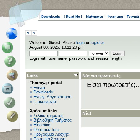
Downloads
! Read Me !
Μαθήματα
Φοιτητικά
Τεχνικά
V
<
Welcome,
Guest
. Please
login
or
register
.
August 08, 2026, 18:11:20 pm
Login with username, password and session length
Links
Νέα για πρωτοετείς
Thmmy.gr portal
Είσαι πρωτοετής;.
Forum
Downloads
Ενεργ. Λογαριασμού
Επικοινωνία
Χρήσιμα links
Νέα!
Σελίδα τμήματος
Βιβλιοθήκη Τμήματος
Elearning
Φοιτητικά fora
Πρόγραμμα Λέσχης
Πρακτική Άσκηση