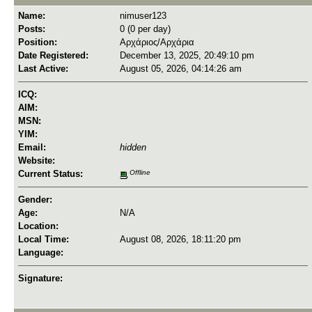
Name:
nimuser123
Posts:
0 (0 per day)
Position:
Αρχάριος/Αρχάρια
Date Registered:
December 13, 2025, 20:49:10 pm
Last Active:
August 05, 2026, 04:14:26 am
ICQ:
AIM:
MSN:
YIM:
Email:
hidden
Website:
Current Status:
Offline
Gender:
Age:
N/A
Location:
Local Time:
August 08, 2026, 18:11:20 pm
Language:
Signature: