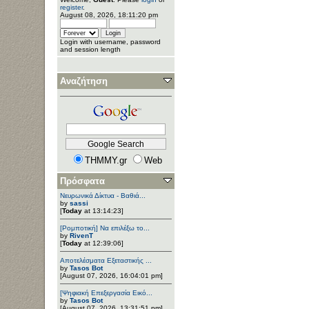
register
.
August 08, 2026, 18:11:20 pm
Login with username, password
and session length
Αναζήτηση
THMMY.gr
Web
Πρόσφατα
Νευρωνικά Δίκτυα - Βαθιά...
by
sassi
[
Today
at 13:14:23]
[Ρομποτική] Να επιλέξω το...
by
RivenT
[
Today
at 12:39:06]
Αποτελέσματα Εξεταστικής ...
by
Tasos Bot
[August 07, 2026, 16:04:01 pm]
[Ψηφιακή Επεξεργασία Εικό...
by
Tasos Bot
[August 07, 2026, 13:31:51 pm]