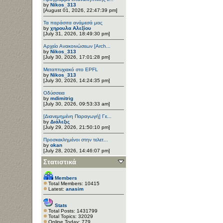
by
Nikos_313
[August 01, 2026, 22:47:39 pm]
Τα παράσιτα ανάμεσά μας
by
χηρουλα Αλεξίου
[July 31, 2026, 18:49:30 pm]
Αρχείο Ανακοινώσεων [Arch...
by
Nikos_313
[July 30, 2026, 17:01:28 pm]
Μεταπτυχιακό στο EPFL
by
Nikos_313
[July 30, 2026, 14:24:35 pm]
Οδύσσεια
by
mdimitrig
[July 30, 2026, 09:53:33 am]
[Διανεμημένη Παραγωγή] Γε...
by
Διάλεξις
[July 29, 2026, 21:50:10 pm]
Προσκεκλημένοι στην τελετ...
by
okan
[July 28, 2026, 14:46:07 pm]
Στατιστικά
Members
Total Members: 10415
Latest:
anasim
Stats
Total Posts: 1431799
Total Topics: 32029
Online Today: 779