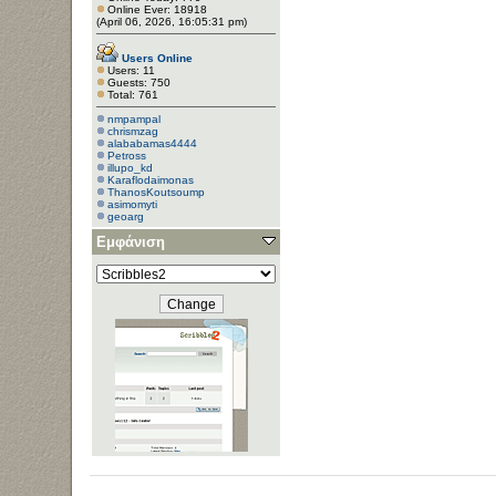
Online Ever: 18918
(April 06, 2026, 16:05:31 pm)
Users Online
Users: 11
Guests: 750
Total: 761
nmpampal
chrismzag
alababamas4444
Petross
illupo_kd
Κaraflodaimonas
ThanosKoutsoump
asimomyti
geoarg
Εμφάνιση