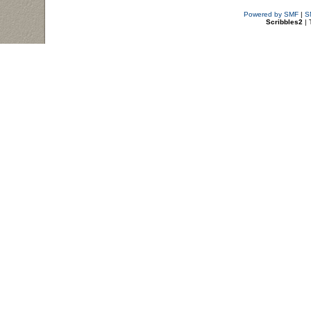
Powered by SMF
|
S
Scribbles2
| 