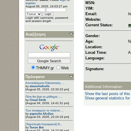
MSN:
register
.
August 06, 2026, 16:03:27 pm
YIM:
Email:
h
Login with username, password
Website:
and session length
Current Status:
Αναζήτηση
Gender:
Age:
N
Location:
Local Time:
A
Language:
THMMY.gr
Web
Signature:
Πρόσφατα
Αποτελέσματα Εξεταστικής ...
by
abunchofcells
Additional Information:
[August 05, 2026, 23:33:23 pm]
Show the last posts of this
Πότε θα βγει το μάθημα; -...
Show general statistics for
by
Cloud Strife
[August 04, 2026, 14:41:31 pm]
Των συνειρμών το παίγνιο....
by
χηρουλα Αλεξίου
[August 03, 2026, 22:24:18 pm]
[Τεχνολογία Λογισμικού] Ν...
by
Tasos Bot
[August 03, 2026, 16:22:06 pm]