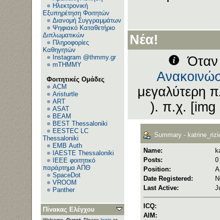
Ηλεκτρονική
Εξυπηρέτηση Φοιτητών
Διανομή Συγγραμμάτων
Ψηφιακό Καταθετήριο
Διπλωματικών
Νέα!
Πληροφορίες
Καθηγητών
Instagram @thmmy.gr
Όταν 
mTHMMY
Ανακοινώσ
Φοιτητικές Ομάδες
ACM
μεγαλύτερη π
Aristurtle
ART
). π.χ. [img
ASAT
BEAM
BEST Thessaloniki
EESTEC LC
Summary - katrine_rizi
Thessaloniki
EΜΒ Auth
Name:
k
IAESTE Thessaloniki
Posts:
0
IEEE φοιτητικό
παράρτημα ΑΠΘ
Position:
Α
SpaceDot
Date Registered:
N
VROOM
Last Active:
J
Panther
ICQ:
Πίνακας Ελέγχου
AIM:
Welcome,
Guest
. Please
login
or