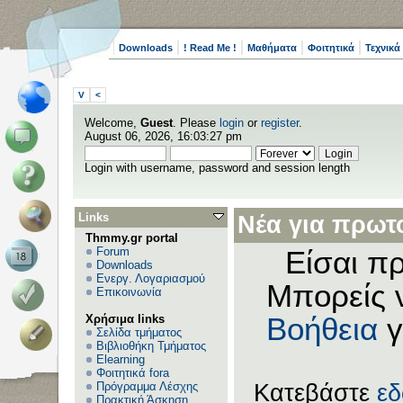
Downloads
! Read Me !
Μαθήματα
Φοιτητικά
Τεχνικά
V
<
Welcome,
Guest
. Please
login
or
register
.
August 06, 2026, 16:03:27 pm
Login with username, password and session length
Links
Νέα για πρωτο
Thmmy.gr portal
Forum
Είσαι πρ
Downloads
Ενεργ. Λογαριασμού
Μπορείς 
Επικοινωνία
Χρήσιμα links
Βοήθεια
γ
Σελίδα τμήματος
Βιβλιοθήκη Τμήματος
Elearning
Φοιτητικά fora
Πρόγραμμα Λέσχης
Κατεβάστε
ε
Πρακτική Άσκηση