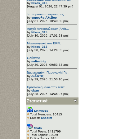
by
Nikos_313
[August 01, 2026, 22:47:39 pm]
Τα παράσιτα ανάμεσά μας
by
χηρουλα Αλεξίου
[July 31, 2026, 18:49:30 pm]
Αρχείο Ανακοινώσεων [Arch...
by
Nikos_313
[July 30, 2026, 17:01:28 pm]
Μεταπτυχιακό στο EPFL
by
Nikos_313
[July 30, 2026, 14:24:35 pm]
Οδύσσεια
by
mdimitrig
[July 30, 2026, 09:53:33 am]
[Διανεμημένη Παραγωγή] Γε...
by
Διάλεξις
[July 29, 2026, 21:50:10 pm]
Προσκεκλημένοι στην τελετ...
by
okan
[July 28, 2026, 14:46:07 pm]
Στατιστικά
Members
Total Members: 10415
Latest:
anasim
Stats
Total Posts: 1431799
Total Topics: 32029
Online Today: 618