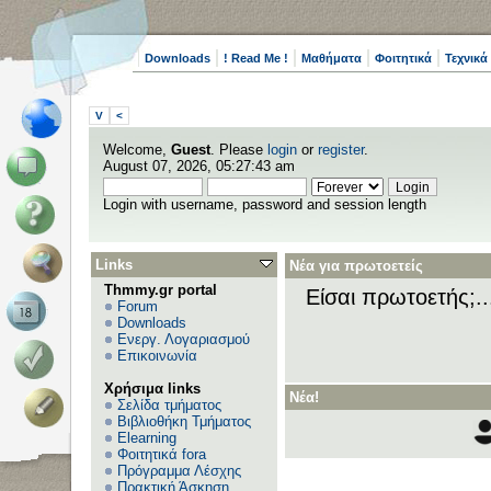
Downloads
! Read Me !
Μαθήματα
Φοιτητικά
Τεχνικά
V
<
Welcome,
Guest
. Please
login
or
register
.
August 07, 2026, 05:27:43 am
Login with username, password and session length
Links
Νέα για πρωτοετείς
Thmmy.gr portal
Είσαι πρωτοετής;.
Forum
Downloads
Ενεργ. Λογαριασμού
Επικοινωνία
Χρήσιμα links
Νέα!
Σελίδα τμήματος
Βιβλιοθήκη Τμήματος
Elearning
Φοιτητικά fora
Πρόγραμμα Λέσχης
Πρακτική Άσκηση