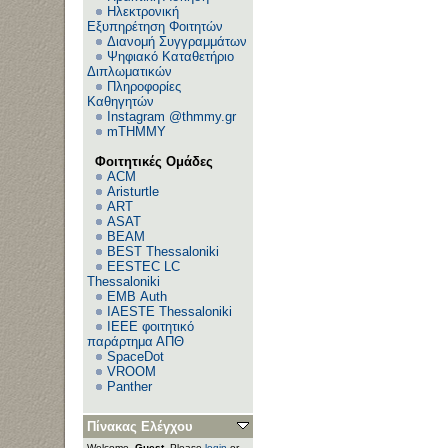
Ηλεκτρονική
Εξυπηρέτηση Φοιτητών
Διανομή Συγγραμμάτων
Ψηφιακό Καταθετήριο
Διπλωματικών
Πληροφορίες
Καθηγητών
Instagram @thmmy.gr
mTHMMY
Φοιτητικές Ομάδες
ACM
Aristurtle
ART
ASAT
BEAM
BEST Thessaloniki
EESTEC LC
Thessaloniki
EΜΒ Auth
IAESTE Thessaloniki
IEEE φοιτητικό
παράρτημα ΑΠΘ
SpaceDot
VROOM
Panther
Πίνακας Ελέγχου
Welcome,
Guest
. Please
login
or