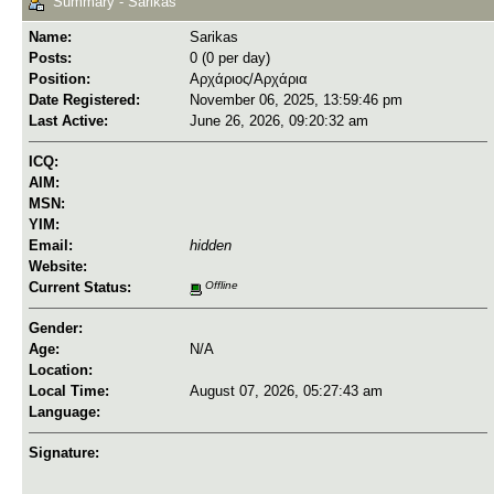
Summary - Sarikas
Name:
Sarikas
Posts:
0 (0 per day)
Position:
Αρχάριος/Αρχάρια
Date Registered:
November 06, 2025, 13:59:46 pm
Last Active:
June 26, 2026, 09:20:32 am
ICQ:
AIM:
MSN:
YIM:
Email:
hidden
Website:
Current Status:
Offline
Gender:
Age:
N/A
Location:
Local Time:
August 07, 2026, 05:27:43 am
Language:
Signature: