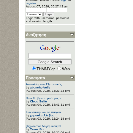
register
.
August 07, 2026, 05:27:43 am
Login with username, password
and session length
Αναζήτηση
THMMY.gr
Web
Πρόσφατα
Αποτελέσματα Εξεταστικής ...
by
abunchofcells
[August 05, 2026, 23:33:23 pm]
Πότε θα βγει το μάθημα; -...
by
Cloud Strife
[August 04, 2026, 14:41:31 pm]
Των συνειρμών το παίγνιο....
by
χηρουλα Αλεξίου
[August 03, 2026, 22:24:18 pm]
[Τεχνολογία Λογισμικού] Ν...
by
Tasos Bot
[August 03, 2026, 16:22:06 pm]