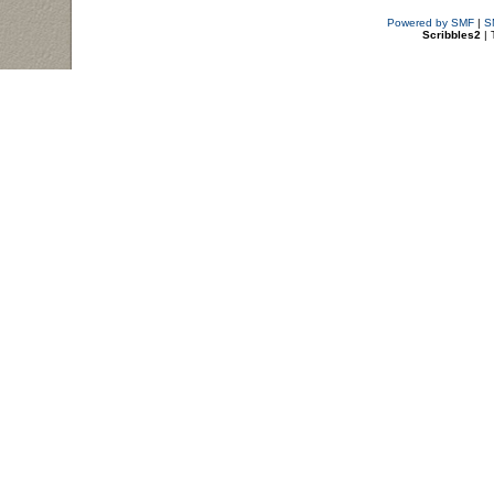
Powered by SMF
|
S
Scribbles2
| 