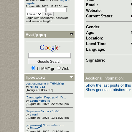
register
.
Email:
August 09, 2026, 11:42:54 am
Website:
Current Status:
Login with username, password
and session length
Gender:
Age:
Αναζήτηση
Location:
Local Time:
Language:
Signature:
THMMY.gr
Web
Πρόσφατα
Additional Information:
best username in THMMY.gr
Show the last posts of this
by
Nikos_313
Show general statistics for
[
Today
at 08:47:17]
[Διανεμημένη Παραγωγή] Γε...
by
abunchofcells
[August 08, 2026, 22:50:58 pm]
Νευρωνικά Δίκτυα - Βαθιά...
by
sassi
[August 08, 2026, 13:14:23 pm]
[Ρομποτική] Να επιλέξω το...
by
RivenT
[August 08, 2026, 12:39:06 pm]