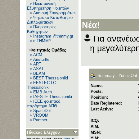
Ηλεκτρονική
Εξυπηρέτηση Φοιτητών
Διανομή Συγγραμμάτων
Ψηφιακό Καταθετήριο
Διπλωματικών
Νέα!
Πληροφορίες
Καθηγητών
Instagram @thmmy.gr
Για ανανέωσ
mTHMMY
η μεγαλύτερη
Φοιτητικές Ομάδες
ACM
Aristurtle
ART
ASAT
BEAM
Summary - YonnisOnt
BEST Thessaloniki
EESTEC LC
Name:
Thessaloniki
Posts:
EΜΒ Auth
IAESTE Thessaloniki
Position:
IEEE φοιτητικό
Date Registered:
παράρτημα ΑΠΘ
Last Active:
SpaceDot
VROOM
Panther
ICQ:
AIM:
Πίνακας Ελέγχου
MSN:
YIM:
Welcome,
Guest
. Please
login
or