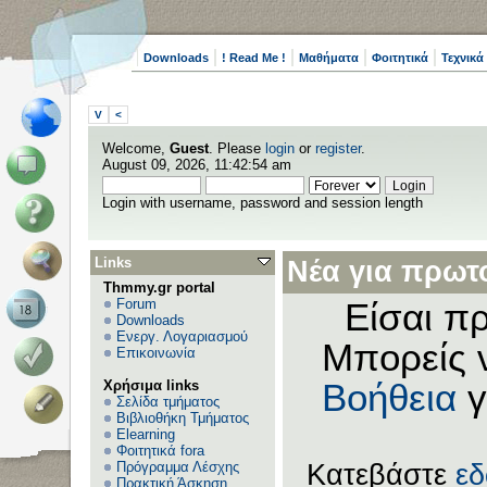
Downloads
! Read Me !
Μαθήματα
Φοιτητικά
Τεχνικά
V
<
Welcome,
Guest
. Please
login
or
register
.
August 09, 2026, 11:42:54 am
Login with username, password and session length
Links
Νέα για πρωτο
Thmmy.gr portal
Forum
Είσαι πρ
Downloads
Ενεργ. Λογαριασμού
Μπορείς 
Επικοινωνία
Χρήσιμα links
Βοήθεια
γ
Σελίδα τμήματος
Βιβλιοθήκη Τμήματος
Elearning
Φοιτητικά fora
Πρόγραμμα Λέσχης
Κατεβάστε
ε
Πρακτική Άσκηση