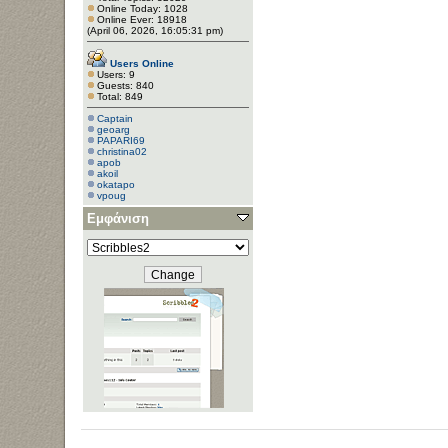
Online Today: 1028
Online Ever: 18918
(April 06, 2026, 16:05:31 pm)
Users Online
Users: 9
Guests: 840
Total: 849
Captain
geoarg
PAPARI69
christina02
apob
akoil
okatapo
vpoug
Εμφάνιση