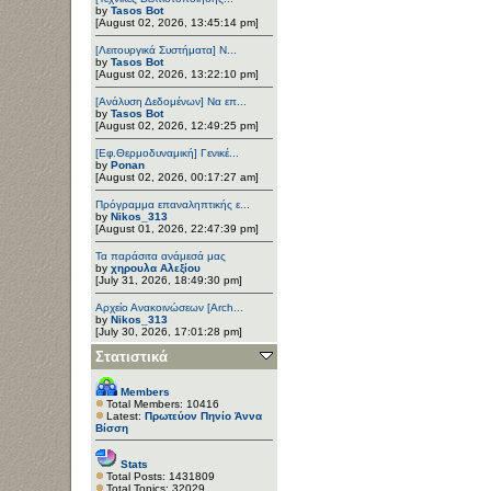
by
Tasos Bot
[August 02, 2026, 13:45:14 pm]
[Λειτουργικά Συστήματα] Ν...
by
Tasos Bot
[August 02, 2026, 13:22:10 pm]
[Ανάλυση Δεδομένων] Να επ...
by
Tasos Bot
[August 02, 2026, 12:49:25 pm]
[Εφ.Θερμοδυναμική] Γενικέ...
by
Ponan
[August 02, 2026, 00:17:27 am]
Πρόγραμμα επαναληπτικής ε...
by
Nikos_313
[August 01, 2026, 22:47:39 pm]
Τα παράσιτα ανάμεσά μας
by
χηρουλα Αλεξίου
[July 31, 2026, 18:49:30 pm]
Αρχείο Ανακοινώσεων [Arch...
by
Nikos_313
[July 30, 2026, 17:01:28 pm]
Στατιστικά
Members
Total Members: 10416
Latest:
Πρωτεύον Πηνίο Άννα
Βίσση
Stats
Total Posts: 1431809
Total Topics: 32029