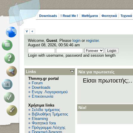
Downloads
! Read Me !
Μαθήματα
Φοιτητικά
Τεχνικά
V
<
Welcome,
Guest
. Please
login
or
register
.
August 08, 2026, 00:56:46 am
Login with username, password and session length
Links
Νέα για πρωτοετείς
Thmmy.gr portal
Είσαι πρωτοετής;.
Forum
Downloads
Ενεργ. Λογαριασμού
Επικοινωνία
Χρήσιμα links
Νέα!
Σελίδα τμήματος
Βιβλιοθήκη Τμήματος
Elearning
Φοιτητικά fora
Πρόγραμμα Λέσχης
Πρακτική Άσκηση