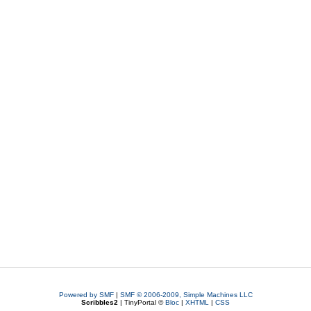
Powered by SMF
|
SMF © 2006-2009, Simple Machines LLC
Scribbles2
| TinyPortal ©
Bloc
|
XHTML
|
CSS