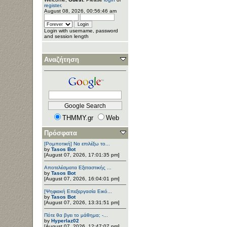
register
.
August 08, 2026, 00:56:46 am
Login with username, password
and session length
Αναζήτηση
THMMY.gr
Web
Πρόσφατα
[Ρομποτική] Να επιλέξω το...
by
Tasos Bot
[August 07, 2026, 17:01:35 pm]
Αποτελέσματα Εξεταστικής ...
by
Tasos Bot
[August 07, 2026, 16:04:01 pm]
[Ψηφιακή Επεξεργασία Εικό...
by
Tasos Bot
[August 07, 2026, 13:31:51 pm]
Πότε θα βγει το μάθημα; -...
by
Hyperlaz02
[August 07, 2026, 12:47:07 pm]