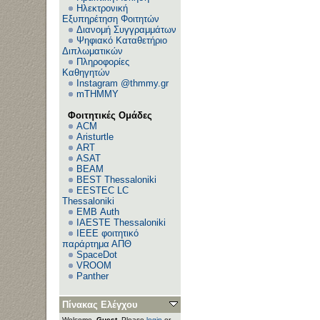
Ηλεκτρονική
Εξυπηρέτηση Φοιτητών
Διανομή Συγγραμμάτων
Ψηφιακό Καταθετήριο
Διπλωματικών
Πληροφορίες
Καθηγητών
Instagram @thmmy.gr
mTHMMY
Φοιτητικές Ομάδες
ACM
Aristurtle
ART
ASAT
BEAM
BEST Thessaloniki
EESTEC LC
Thessaloniki
EΜΒ Auth
IAESTE Thessaloniki
IEEE φοιτητικό
παράρτημα ΑΠΘ
SpaceDot
VROOM
Panther
Πίνακας Ελέγχου
Welcome,
Guest
. Please
login
or