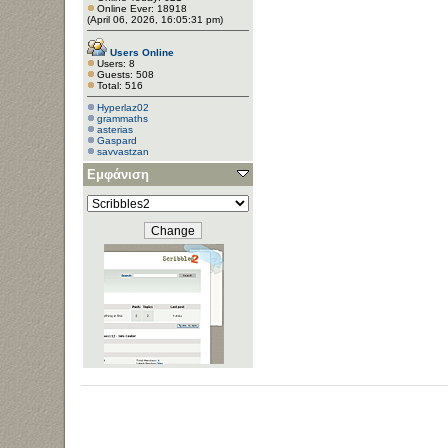
Online Ever: 18918
(April 06, 2026, 16:05:31 pm)
Users Online
Users: 8
Guests: 508
Total: 516
Hyperlaz02
grammaths
asterias
Gaspard
savvastzan
Εμφάνιση