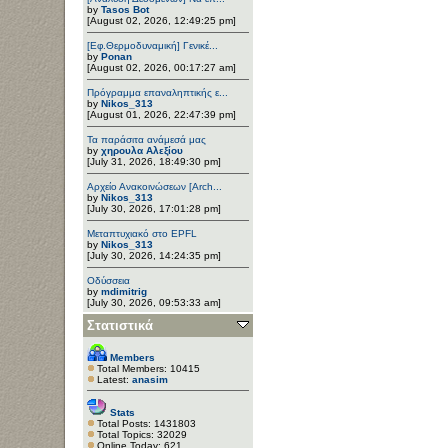
by
Tasos Bot
[August 02, 2026, 12:49:25 pm]
[Εφ.Θερμοδυναμική] Γενικέ...
by
Ponan
[August 02, 2026, 00:17:27 am]
Πρόγραμμα επαναληπτικής ε...
by
Nikos_313
[August 01, 2026, 22:47:39 pm]
Τα παράσιτα ανάμεσά μας
by
χηρουλα Αλεξίου
[July 31, 2026, 18:49:30 pm]
Αρχείο Ανακοινώσεων [Arch...
by
Nikos_313
[July 30, 2026, 17:01:28 pm]
Μεταπτυχιακό στο EPFL
by
Nikos_313
[July 30, 2026, 14:24:35 pm]
Οδύσσεια
by
mdimitrig
[July 30, 2026, 09:53:33 am]
Στατιστικά
Members
Total Members: 10415
Latest:
anasim
Stats
Total Posts: 1431803
Total Topics: 32029
Online Today: 621