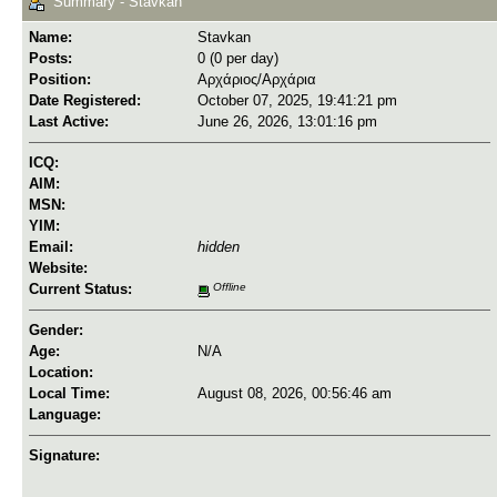
Summary - Stavkan
Name:
Stavkan
Posts:
0 (0 per day)
Position:
Αρχάριος/Αρχάρια
Date Registered:
October 07, 2025, 19:41:21 pm
Last Active:
June 26, 2026, 13:01:16 pm
ICQ:
AIM:
MSN:
YIM:
Email:
hidden
Website:
Current Status:
Offline
Gender:
Age:
N/A
Location:
Local Time:
August 08, 2026, 00:56:46 am
Language:
Signature: