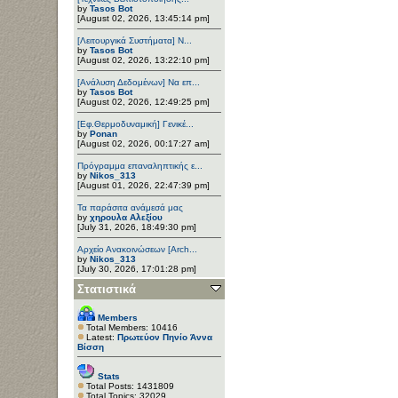
by
Tasos Bot
[August 02, 2026, 13:45:14 pm]
[Λειτουργικά Συστήματα] Ν...
by
Tasos Bot
[August 02, 2026, 13:22:10 pm]
[Ανάλυση Δεδομένων] Να επ...
by
Tasos Bot
[August 02, 2026, 12:49:25 pm]
[Εφ.Θερμοδυναμική] Γενικέ...
by
Ponan
[August 02, 2026, 00:17:27 am]
Πρόγραμμα επαναληπτικής ε...
by
Nikos_313
[August 01, 2026, 22:47:39 pm]
Τα παράσιτα ανάμεσά μας
by
χηρουλα Αλεξίου
[July 31, 2026, 18:49:30 pm]
Αρχείο Ανακοινώσεων [Arch...
by
Nikos_313
[July 30, 2026, 17:01:28 pm]
Στατιστικά
Members
Total Members: 10416
Latest:
Πρωτεύον Πηνίο Άννα
Βίσση
Stats
Total Posts: 1431809
Total Topics: 32029