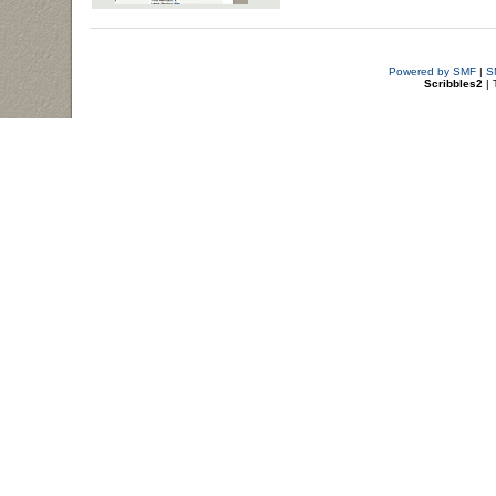
Powered by SMF
|
S
Scribbles2
| 