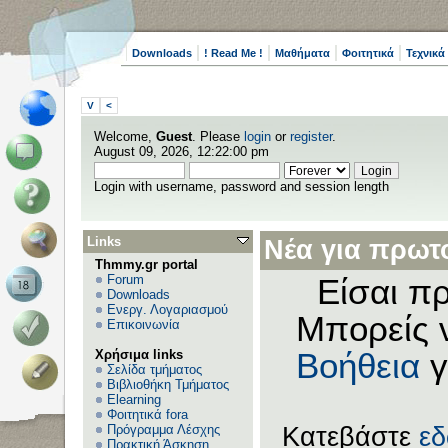
Downloads
! Read Me !
Μαθήματα
Φοιτητικά
Τεχνικά
V
<
Welcome,
Guest
. Please
login
or
register
.
August 09, 2026, 12:22:00 pm
Login with username, password and session length
Links
Νέα για πρωτο
Thmmy.gr portal
Forum
Είσαι πρ
Downloads
Ενεργ. Λογαριασμού
Μπορείς 
Επικοινωνία
Χρήσιμα links
Βοήθεια
γ
Σελίδα τμήματος
Βιβλιοθήκη Τμήματος
Elearning
Φοιτητικά fora
Πρόγραμμα Λέσχης
Κατεβάστε
ε
Πρακτική Άσκηση