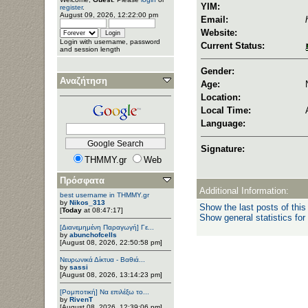
YIM:
register
.
August 09, 2026, 12:22:00 pm
Email:
Website:
Login with username, password
Current Status:
and session length
Gender:
Αναζήτηση
Age:
Location:
Local Time:
Language:
Signature:
THMMY.gr
Web
Πρόσφατα
Additional Information:
best username in THMMY.gr
by
Nikos_313
Show the last posts of this
[
Today
at 08:47:17]
Show general statistics for
[Διανεμημένη Παραγωγή] Γε...
by
abunchofcells
[August 08, 2026, 22:50:58 pm]
Νευρωνικά Δίκτυα - Βαθιά...
by
sassi
[August 08, 2026, 13:14:23 pm]
[Ρομποτική] Να επιλέξω το...
by
RivenT
[August 08, 2026, 12:39:06 pm]