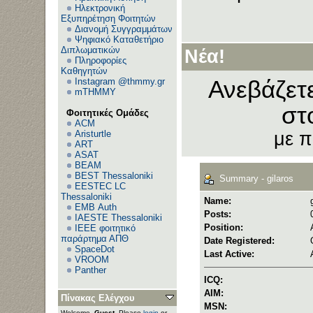
Ηλεκτρονική
Εξυπηρέτηση Φοιτητών
Διανομή Συγγραμμάτων
Ψηφιακό Καταθετήριο
Διπλωματικών
Νέα!
Πληροφορίες
Καθηγητών
Instagram @thmmy.gr
Ανεβάζετ
mTHMMY
στ
Φοιτητικές Ομάδες
ACM
Aristurtle
με 
ART
ASAT
BEAM
BEST Thessaloniki
Summary - gilaros
EESTEC LC
Thessaloniki
Name:
EΜΒ Auth
Posts:
IAESTE Thessaloniki
Position:
IEEE φοιτητικό
παράρτημα ΑΠΘ
Date Registered:
SpaceDot
Last Active:
VROOM
Panther
ICQ:
AIM:
Πίνακας Ελέγχου
MSN:
Welcome,
Guest
. Please
login
or