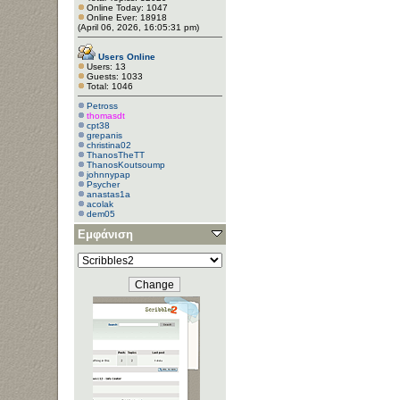
Online Today: 1047
Online Ever: 18918
(April 06, 2026, 16:05:31 pm)
Users Online
Users: 13
Guests: 1033
Total: 1046
Petross
thomasdt
cpt38
grepanis
christina02
ThanosTheTT
ThanosKoutsoump
johnnypap
Psycher
anastas1a
acolak
dem05
Εμφάνιση