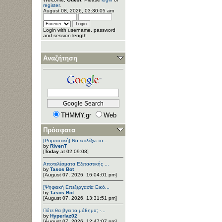
register
.
August 08, 2026, 03:30:05 am
Login with username, password
and session length
Αναζήτηση
THMMY.gr
Web
Πρόσφατα
[Ρομποτική] Να επιλέξω το...
by
RivenT
[
Today
at 02:09:08]
Αποτελέσματα Εξεταστικής ...
by
Tasos Bot
[August 07, 2026, 16:04:01 pm]
[Ψηφιακή Επεξεργασία Εικό...
by
Tasos Bot
[August 07, 2026, 13:31:51 pm]
Πότε θα βγει το μάθημα; -...
by
Hyperlaz02
[August 07, 2026, 12:47:07 pm]