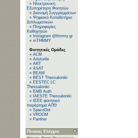
Ηλεκτρονική
Εξυπηρέτηση Φοιτητών
Διανομή Συγγραμμάτων
Ψηφιακό Καταθετήριο
Διπλωματικών
Πληροφορίες
Καθηγητών
Instagram @thmmy.gr
mTHMMY
Φοιτητικές Ομάδες
ACM
Aristurtle
ART
ASAT
BEAM
BEST Thessaloniki
EESTEC LC
Thessaloniki
EΜΒ Auth
IAESTE Thessaloniki
IEEE φοιτητικό
παράρτημα ΑΠΘ
SpaceDot
VROOM
Panther
Πίνακας Ελέγχου
Welcome,
Guest
. Please
login
or