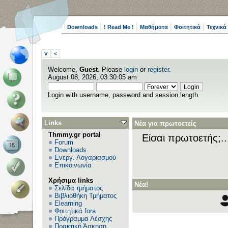
Downloads
! Read Me !
Μαθήματα
Φοιτητικά
Τεχνικά
V
<
Welcome,
Guest
. Please
login
or
register
.
August 08, 2026, 03:30:05 am
Login with username, password and session length
Links
Νέα για πρωτοετείς
Thmmy.gr portal
Είσαι πρωτοετής;.
Forum
Downloads
Ενεργ. Λογαριασμού
Επικοινωνία
Χρήσιμα links
Νέα!
Σελίδα τμήματος
Βιβλιοθήκη Τμήματος
Elearning
Φοιτητικά fora
Πρόγραμμα Λέσχης
Πρακτική Άσκηση